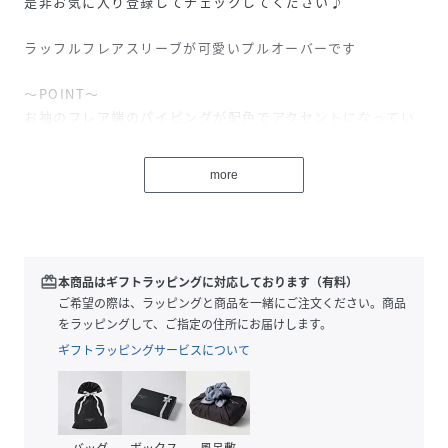
是非お気に入り登録してチェックしてください♪
ラッフルフレアスリーブが可愛いプルオーバーです
～POINT～
お袖のフレア端のパイピングが配色でアクセントになってい
て可愛いです。
more
【素材】
お袖はシフォン素材で軽やかで、
身頃は60番手の細めの糸で編まれたジャージ素材でシルケッ
ト加工を施しており、きれい見えします。
身頃の素材は接触冷感・UVカット機能がついており、サステ
redeem
本商品はギフトラッピングに対応しております（有料）
ィナブルな素材を使用しています。
ご希望の際は、ラッピングと商品を一緒にご注文ください。商品
をラッピングして、ご指定の住所にお届けします。
※この製品は、太陽光線中の紫外線（UV）を通しにくくしま
ギフトラッピングサービスについて
す。この効果は永久的ではありません。
※照明の関係により、実際よりも色味が違って見える場合が
バッグ
ボックス
風呂敷