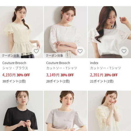
クーポン対象
クーポン対象
Couture Brooch
Couture Brooch
index
シャツ・ブラウス
カットソー・Tシャツ
カットソー・Tシャツ
4,193
3,149
2,391
円
30
%
OFF
円
30
%
OFF
円
20
%
OFF
38
ポイント
(
1倍
)
28
ポイント
(
1倍
)
21
ポイント
(
1倍
)