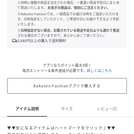
※同時に複数の商品を注文された場合、一番遅い発送予定日にまとめ
て発送いたします。
お急ぎの商品は、個別にご注文ください。
※Rakuten Fashionでは、一部商品でお届け日時をご指定いただけま
す。日時指定をしていただくと、ご希望の日にお届けできるよう手配
いたします。
※日時指定がない場合、記載されている発送予定日よりも遅れて発送
される場合がございますので、あらかじめご了承ください。
local_shipping
3,980
円以上の購入で送料無料
アプリならポイント最大3倍！
毎月エントリー＆条件達成が必要です。
詳しくはこちら
Rakuten Fashionアプリで購入する
アイテム説明
サイズ
レビュー(2)
▼▼気になるアイテムはハートマークをクリック♪▼▼