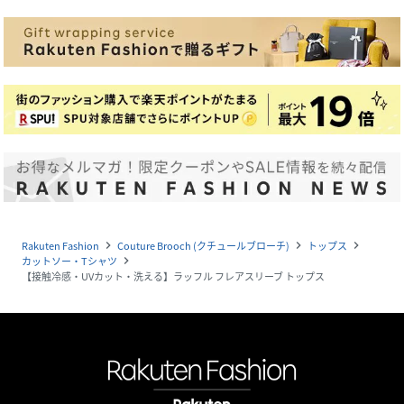
Rakuten Fashion
Couture Brooch (クチュールブローチ)
トップス
navigate_next
navigate_next
navigate_next
カットソー・Tシャツ
navigate_next
【接触冷感・UVカット・洗える】ラッフル フレアスリーブ トップス