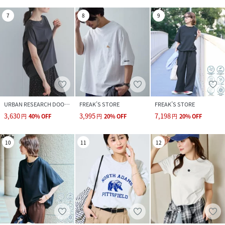
7
8
9
URBAN RESEARCH DOORS
FREAK’S STORE
FREAK’S STORE
3,630
3,995
7,198
円
40
%
OFF
円
20
%
OFF
円
20
%
OFF
10
11
12