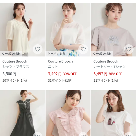
クーポン対象
クーポン対象
クーポン対象
Couture Brooch
Couture Brooch
Couture Brooch
シャツ・ブラウス
ニット
カットソー・Tシャツ
5,500
3,492
3,492
円
円
30
%
OFF
円
30
%
OFF
50
ポイント
(
1倍
)
31
ポイント
(
1倍
)
31
ポイント
(
1倍
)