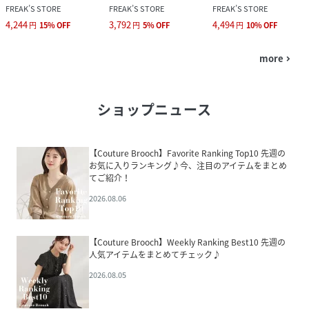
FREAK’S STORE
FREAK’S STORE
FREAK’S STORE
4,244
3,792
4,494
円
15
%
OFF
円
5
%
OFF
円
10
%
OFF
more
navigate_next
ショップニュース
【Couture Brooch】Favorite Ranking Top10 先週の
お気に入りランキング♪今、注目のアイテムをまとめ
てご紹介！
2026.08.06
【Couture Brooch】Weekly Ranking Best10 先週の
人気アイテムをまとめてチェック♪
2026.08.05