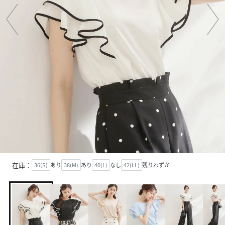
在庫：
36(S)
あり
38(M)
あり
40(L)
なし
42(LL)
残りわずか