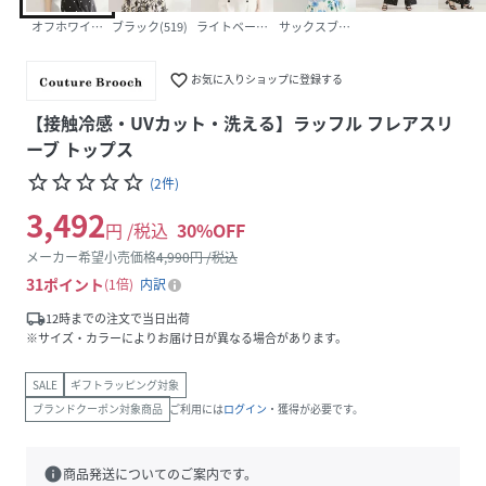
オフホワイト(503)
ブラック(519)
ライトベージュ(551)
サックスブルー(590)
favorite_border
お気に入りショップに登録する
【接触冷感・UVカット・洗える】ラッフル フレアスリ
ーブ トップス
star_border
star_border
star_border
star_border
star_border
(
2
件
)
3,492
円 /税込
30
%OFF
メーカー希望小売価格
4,990
円 /税込
31
ポイント
1倍
内訳
local_shipping
12時までの注文で当日出荷
※サイズ・カラーによりお届け日が異なる場合があります。
SALE
ギフトラッピング対象
ブランドクーポン対象商品
ご利用には
ログイン
・獲得が必要です。
info
商品発送についてのご案内です。