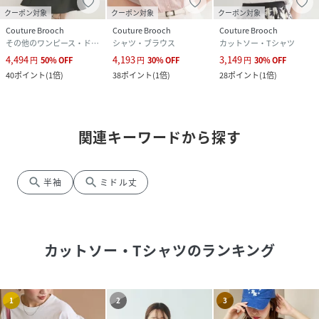
クーポン対象
クーポン対象
クーポン対象
Couture Brooch
Couture Brooch
Couture Brooch
その他のワンピース・ドレス
シャツ・ブラウス
カットソー・Tシャツ
4,494
4,193
3,149
円
50
%
OFF
円
30
%
OFF
円
30
%
OFF
40
ポイント
(
1倍
)
38
ポイント
(
1倍
)
28
ポイント
(
1倍
)
関連キーワードから探す
search
search
半袖
ミドル丈
カットソー・Tシャツ
のランキング
1
2
3