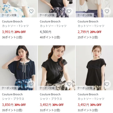
原産国
中国製
クーポン対象
クーポン対象
クーポン対象
素材
本体：コットン100％ 別布部分：ポリエステル
Couture Brooch
Couture Brooch
Couture Brooch
100％
カットソー・Tシャツ
カットソー・Tシャツ
カットソー・Tシャツ
3,991
4,500
2,799
円
20
%
OFF
円
円
20
%
OFF
サイズ
36(S)、38(M)、40(L)、42(LL)
36
ポイント
(
1倍
)
40
ポイント
(
1倍
)
25
ポイント
(
1倍
)
クリーニング
手洗い可
品番
SC1980_20260150815530
(
20260150815530-503-36 SC1980
)
クーポン対象
クーポン対象
クーポン対象
Couture Brooch
Couture Brooch
Couture Brooch
シャツ・ブラウス
シャツ・ブラウス
カットソー・Tシャツ
3,850
3,492
3,492
円
30
%
OFF
円
30
%
OFF
円
30
%
OFF
35
ポイント
(
1倍
)
31
ポイント
(
1倍
)
31
ポイント
(
1倍
)