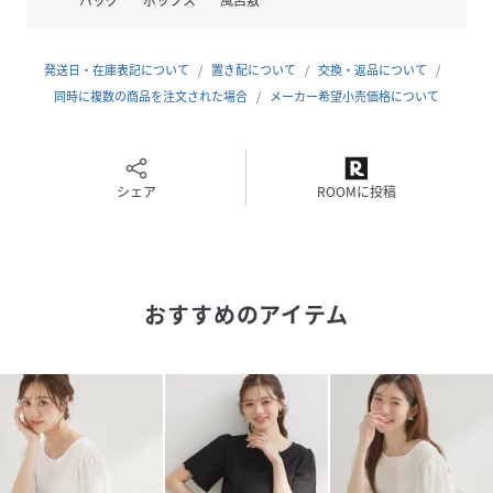
あります。また、パソコン・スマートフォンなどの環境によ
り、若干製品と画像のカラーが異なる場合もございます。
発送日・在庫表記について
置き配について
交換・返品について
【スタッフコメント】
同時に複数の商品を注文された場合
メーカー希望小売価格について
shino（164cm）
お袖のラッフルフレアと配色のパイピングがパッと目を惹
く、着映えるプルオーバーです！
お袖部分は軽やかなシフォン素材で、身頃部分はシルクのよ
シェア
ROOMに投稿
うな上品な光沢感があるジャージ素材（シルケット加工）に
なっているので、Tシャツのように楽な着心地なのに『ブラ
ウス見え』してキチンと感が出ます。
さらに、身頃には接触冷感とUVカット機能もついているの
おすすめのアイテム
で、これからの日差しが気になる季節に嬉しいアイテムで
す。
【26SSNEWARRIVAL】
【26SSNEWCOLLECTION】
性別タイプ
レディース