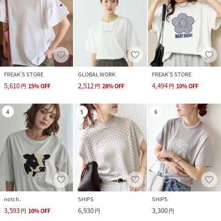
FREAK’S STORE
GLOBAL WORK
FREAK’S STORE
5,610
2,512
4,494
円
15
%
OFF
円
28
%
OFF
円
10
%
OFF
4
5
6
notch.
SHIPS
SHIPS
3,593
6,930
3,300
円
10
%
OFF
円
円