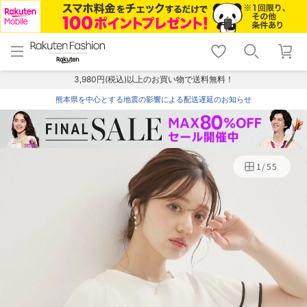
menu
home
search
favorite_border
shopping_cart
lock_outline
メニュー
トップ
検索
お気に入り
カート
ログイン
3,980円(税込)以上のお買い物で送料無料！
熊本県を中心とする地震の影響による配送遅延のお知らせ
1
/
55