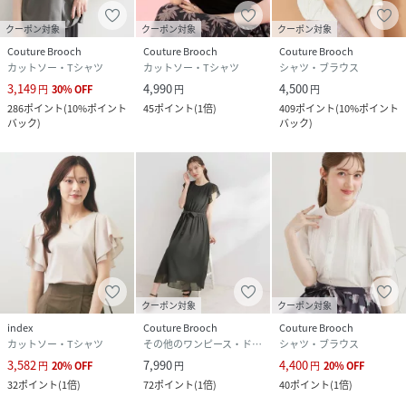
クーポン対象
クーポン対象
クーポン対象
Couture Brooch
Couture Brooch
Couture Brooch
カットソー・Tシャツ
カットソー・Tシャツ
シャツ・ブラウス
3,149
4,990
4,500
円
30
%
OFF
円
円
286
ポイント
(
10%ポイント
45
ポイント
(
1倍
)
409
ポイント
(
10%ポイント
バック
)
バック
)
クーポン対象
クーポン対象
index
Couture Brooch
Couture Brooch
カットソー・Tシャツ
その他のワンピース・ドレス
シャツ・ブラウス
3,582
7,990
4,400
円
20
%
OFF
円
円
20
%
OFF
32
ポイント
(
1倍
)
72
ポイント
(
1倍
)
40
ポイント
(
1倍
)