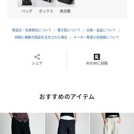
した〈BRILL〉がんばる自分も、気を緩めた自分も、すべて
が本当の私。どんな姿も包み込み、大人の女性に寄り添うニ
バッグ
ボックス
風呂敷
ットウェアを中心に展開していきます。
発送日・在庫表記について
置き配について
交換・返品について
性別タイプ
レディース
同時に複数の商品を注文された場合
メーカー希望小売価格について
原産国
JAPAN
素材
ポリエステル 98%
シェア
ROOMに投稿
ポリウレタン 2%
サイズ
36、38
品番
SC1670_1050161
(
1050161-55-36 SC1670
)
おすすめのアイテム