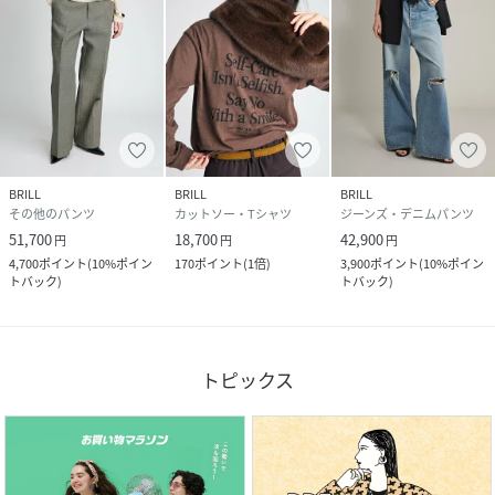
BRILL
BRILL
BRILL
その他のパンツ
カットソー・Tシャツ
ジーンズ・デニムパンツ
51,700
18,700
42,900
円
円
円
4,700
ポイント
(
10%ポイン
170
ポイント
(
1倍
)
3,900
ポイント
(
10%ポイン
トバック
)
トバック
)
トピックス