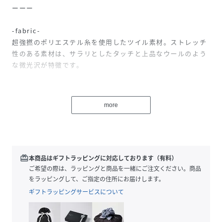
ーーー
-fabric-
超強撚のポリエステル糸を使用したツイル素材。ストレッチ
性のある素材は、サラリとしたタッチと上品なウールのよう
な微光沢が特徴です。
-design-
2タックのワイドパンツは、ストレートシルエットをつくっ
more
てます。ベルトから腰にかけた長いベルトループにより、ベ
ルトを通す位置を変える事で、スタイルを変え着用頂けま
す。
ーーー
redeem
本商品はギフトラッピングに対応しております（有料）
ご希望の際は、ラッピングと商品を一緒にご注文ください。商品
【BRILL（ブリル）】
をラッピングして、ご指定の住所にお届けします。
「Briller ＝ 輝く、光る」
ギフトラッピングサービスについて
なにげなく過ごす毎日が、キラキラと輝く時間であってほし
い。そんな想いからフランス語の“Briller”を語源として誕生