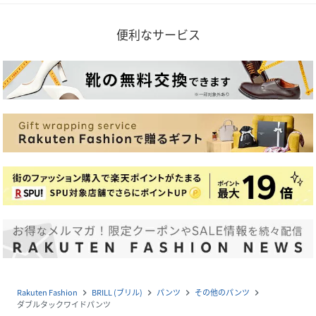
便利なサービス
Rakuten Fashion
BRILL (ブリル)
パンツ
その他のパンツ
navigate_next
navigate_next
navigate_next
navigate_next
ダブルタックワイドパンツ