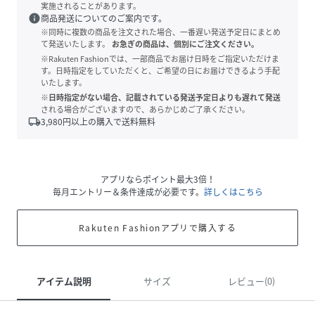
実施されることがあります。
info
商品発送についてのご案内です。
※同時に複数の商品を注文された場合、一番遅い発送予定日にまとめ
て発送いたします。
お急ぎの商品は、個別にご注文ください。
※Rakuten Fashionでは、一部商品でお届け日時をご指定いただけま
す。日時指定をしていただくと、ご希望の日にお届けできるよう手配
いたします。
※日時指定がない場合、記載されている発送予定日よりも遅れて発送
される場合がございますので、あらかじめご了承ください。
local_shipping
3,980
円以上の購入で送料無料
アプリならポイント最大3倍！
毎月エントリー＆条件達成が必要です。
詳しくはこちら
Rakuten Fashionアプリで購入する
アイテム説明
サイズ
レビュー(0)