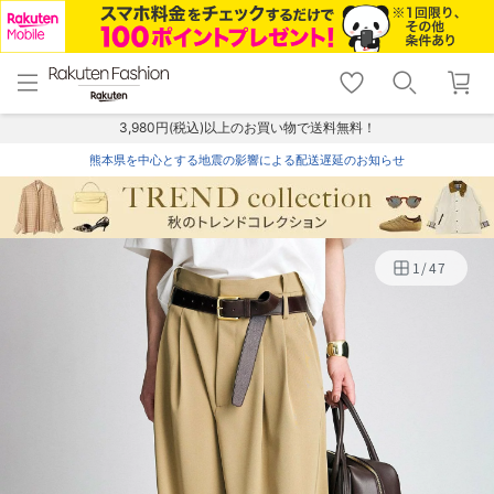
menu
home
search
favorite_border
shopping_cart
lock_outline
メニュー
トップ
検索
お気に入り
カート
ログイン
3,980円(税込)以上のお買い物で送料無料！
熊本県を中心とする地震の影響による配送遅延のお知らせ
1
/
47