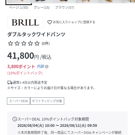
ベージュ(55)
グレー(15)
ブラウン(57)
favorite_border
お気に入りショップに登録する
ダブルタックワイドパンツ
star_border
star_border
star_border
star_border
star_border
(
0
件
)
41,800
円 /税込
3,800
ポイント
内訳
10%ポイントバック
local_shipping
通常1-4日以内発送予定
※サイズ・カラーによりお届け日が異なる場合があります。
スーパーDEAL
ギフトラッピング対象
schedule
スーパーDEAL
10
%ポイントバック対象期間
2026/08/04(火) 10:00
〜
2026/08/11(火) 09:59
※本対象期間終了後、同一商品にてスーパーDEALキャンペーンが継続