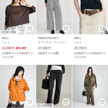
クーポン対象
BRILL
PRANK PROJECT
BRILL
ニット
スラックス・ドレスパンツ
ベルト
16,940
27,500
29,700
円
30
%
OFF
円
円
1,540
ポイント
(
10%ポイン
250
ポイント
(
1倍
)
2,700
ポイント
(
10%ポイン
トバック
)
トバック
)
クーポン対象