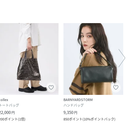
クー
collex
BARNYARDSTORM
NANO 
トートバッグ
ハンドバッグ
その
22,000
9,350
25,3
円
円
200
ポイント
(
1倍
)
850
ポイント
(
10%ポイントバック
)
230
ポ