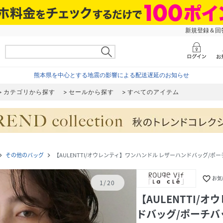
新規登録＆回答
熊本県を中心とする地震の影響による配送遅延のお知らせ
カテゴリから探す
セールから探す
すべてのアイテム
その他のバッグ
【AULENTTI/オウレンティ】ワンハンドル レザーハンドバッグ/ポ
ate_next
navigate_next
favorite_border
お気
1
/
20
【AULENTTI/
ドバッグ/ポーチバ