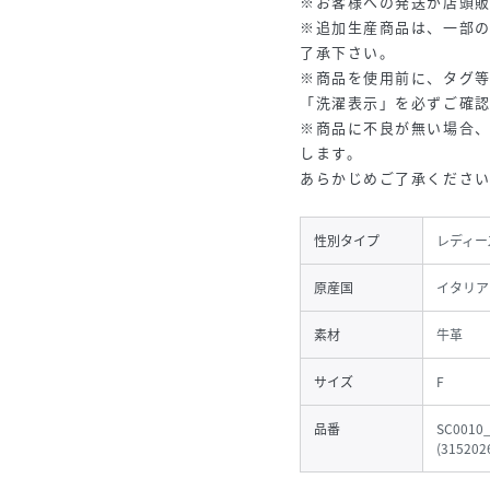
※お客様への発送が店頭
※追加生産商品は、一部
了承下さい。
※商品を使用前に、タグ
「洗濯表示」を必ずご確
※商品に不良が無い場合
します。
あらかじめご了承くださ
性別タイプ
レディー
原産国
イタリア
素材
牛革
サイズ
F
品番
SC0010
(
315202