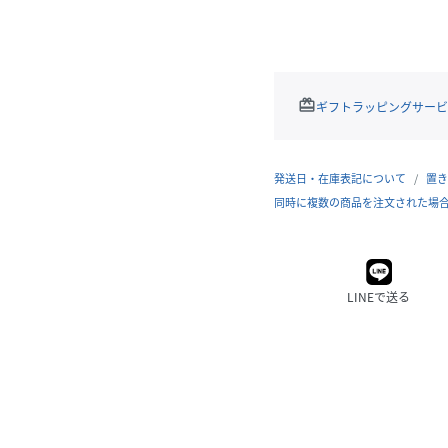
redeem
ギフトラッピングサービ
発送日・在庫表記について
置き
同時に複数の商品を注文された場
LINEで送る