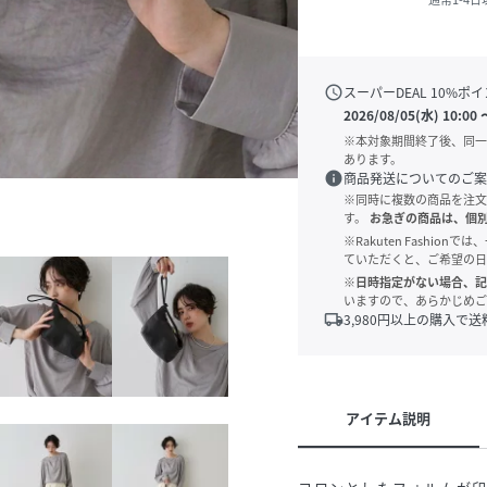
schedule
スーパーDEAL
10
%ポイ
2026/08/05(水) 10:00
※本対象期間終了後、同一
あります。
info
商品発送についてのご案
※同時に複数の商品を注文
す。
お急ぎの商品は、個
※Rakuten Fashi
ていただくと、ご希望の日
※日時指定がない場合、記
いますので、あらかじめご
local_shipping
3,980
円以上の購入で送
アイテム説明