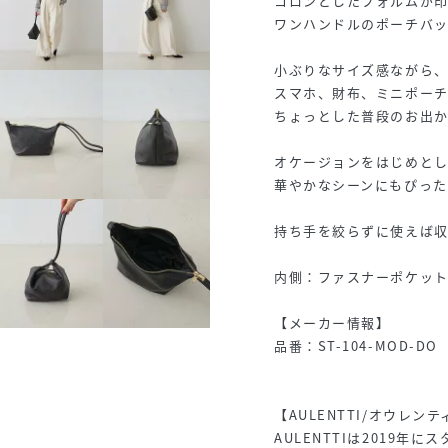
コロンとしたフォルムが
ワンハンドルのポーチバッ
小ぶりなサイズ感ながら
スマホ、財布、ミニポー
ちょっとした普段のお出か
オケージョンをはじめと
華やかなシーンにもぴった
持ち手を絞らずに使えば
内側：ファスナーポケット
【メーカー情報】
品番：ST-104-MOD-DO
【AULENTTI/オウレンテ
AULENTTIは2019年