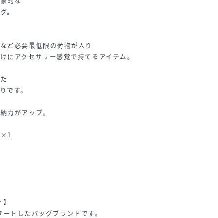
印象的な
グ。
、
チなど必要最低限の荷物が入り
けにアクセサリー感覚で持てるアイテム。
した
りです。
収納力がアップ。
×1
ィ】
にスタートしたバッグブランドです。