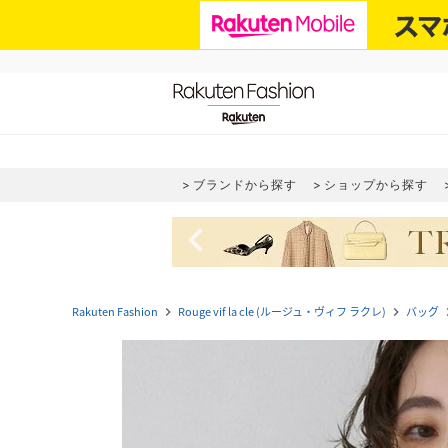
ブランドから探す
ショップから探す
navigate_before
Rakuten Fashion
Rouge vif la cle (ルージュ・ヴィフ ラクレ)
バッグ
navigate_next
navigate_next
navig