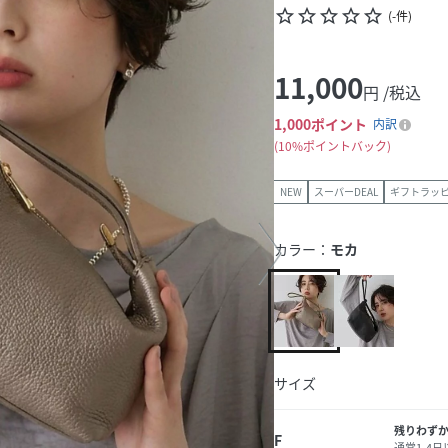
star_border
star_border
star_border
star_border
star_border
(
-
件
)
11,000
円 /税込
1,000
ポイント
内訳
10%ポイントバック
NEW
スーパーDEAL
ギフトラッ
カラー：
モカ
サイズ
残りわず
F
通常1-4