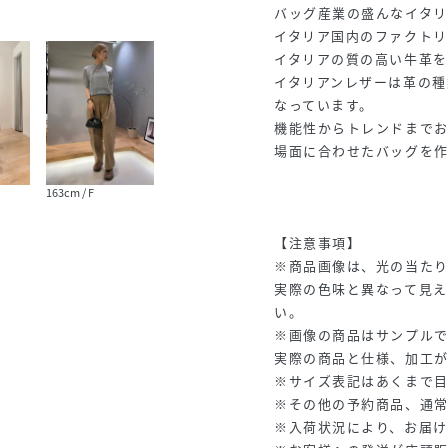
バッグ産業の盛んなイタ
イタリア国内のファクトリ
イタリアの質の高い牛革
イタリアンレザーは革の
なっています。
機能性からトレンドまで
場面に合わせたバッグを
163cm / F
【注意事項】
※商品画像は、光の当た
実際の色味と異なって見え
い。
※画像の商品はサンプルで
実際の商品と仕様、加工
※サイズ表記はあくまで
※その他の予約商品、通
※入荷状況により、お届け