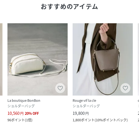
おすすめのアイテム
La boutique BonBon
Rouge vif la cle
ショルダーバッグ
ショルダーバッグ
10,560
19,800
円
20
%
OFF
円
96
ポイント
(
1倍
)
1,800
ポイント
(
10%ポイントバック
)