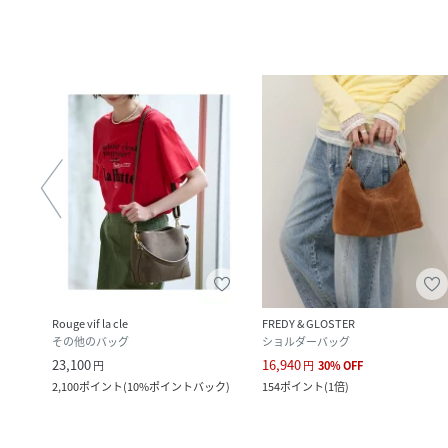
Rouge vif la cle
FREDY & GLOSTER
その他のバッグ
ショルダーバッグ
23,100
16,940
円
円
30
%
OFF
2,100
ポイント
(
10%ポイントバック
)
154
ポイント
(
1倍
)