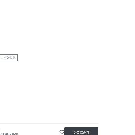
ピング対象外
か
favorite_border
かごに追加
日以内発送予定