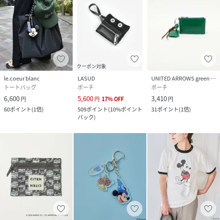
クーポン対象
le.coeur blanc
LASUD
UNITED ARROWS green label relaxing
トートバッグ
ポーチ
ポーチ
6,600
5,600
3,410
円
円
17
%
OFF
円
60
ポイント
(
1倍
)
509
ポイント
(
10%ポイント
31
ポイント
(
1倍
)
バック
)