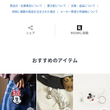
レトロかわいいディズニーファン必見のアイテム。
発送日・在庫表記について
置き配について
交換・返品について
懐かしのミッキーマウスクラブデザインが刺繍であしらわれ
同時に複数の商品を注文された場合
メーカー希望小売価格について
たデザインです。
※サイズについて
ブラック：幅7cm、高さ(耳部分含む）10cm、マチ4.5cm、
シェア
ROOMに投稿
ひもの長さ24.5cm
ブラックA：直径9cm、マチ4.5cm、ひもの長さ24.5cm
【WIFFLE/ウィッフル】
おすすめのアイテム
2014春夏からスタートしたブランド。
”変化””予想もつかない” ”定まらない”等の意味を持つこと
から毎シーズン、新しい試み（変化）をしていく、今、注目
のブランドです。
※こちらの商品は
25090210001830,25090210002330,25090210003830,26
090210001410追加商品です。
※追加生産商品は、一部の店舗や通販で販売されている場合