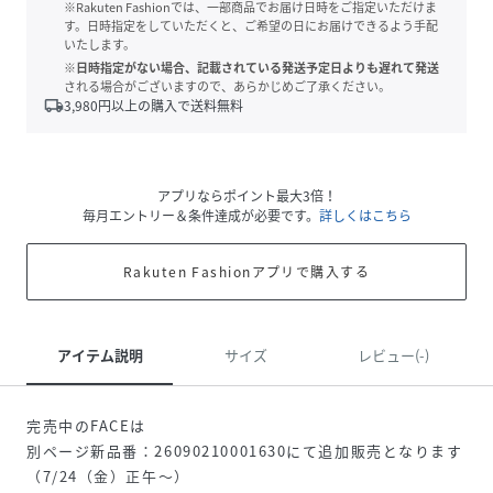
※Rakuten Fashionでは、一部商品でお届け日時をご指定いただけま
す。日時指定をしていただくと、ご希望の日にお届けできるよう手配
いたします。
※日時指定がない場合、記載されている発送予定日よりも遅れて発送
される場合がございますので、あらかじめご了承ください。
local_shipping
3,980
円以上の購入で送料無料
アプリならポイント最大3倍！
毎月エントリー＆条件達成が必要です。
詳しくはこちら
Rakuten Fashionアプリで購入する
アイテム説明
サイズ
レビュー(-)
完売中のFACEは
別ページ新品番：26090210001630にて追加販売となります
（7/24（金）正午～）