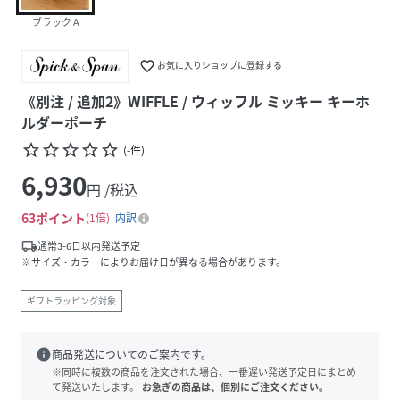
ブラック A
favorite_border
お気に入りショップに登録する
《別注 / 追加2》WIFFLE / ウィッフル ミッキー キーホ
ルダーポーチ
star_border
star_border
star_border
star_border
star_border
(
-
件
)
6,930
円 /税込
63
ポイント
1倍
内訳
local_shipping
通常3-6日以内発送予定
※サイズ・カラーによりお届け日が異なる場合があります。
ギフトラッピング対象
info
商品発送についてのご案内です。
※同時に複数の商品を注文された場合、一番遅い発送予定日にまとめ
て発送いたします。
お急ぎの商品は、個別にご注文ください。