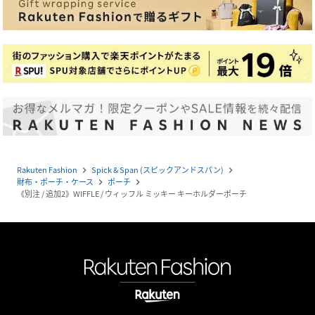
Rakuten Fashion
Spick & Span (スピックアンドスパン)
navigate_next
navigate_next
財布・ポーチ・ケース
ポーチ
navigate_next
navigate_next
《別注 / 追加2》WIFFLE / ウィッフル ミッキー キーホルダーポーチ