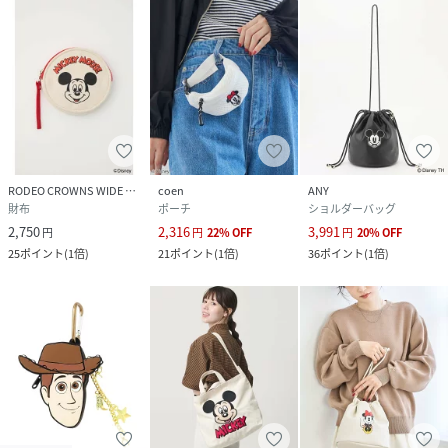
原産国
中国
素材
本体:合成皮革
サイズ
フリー
品番
SB9236_26090210003310
(
26090210003310-002-009 SB9236
)
RODEO CROWNS WIDE BOWL
coen
ANY
財布
ポーチ
ショルダーバッグ
2,750
2,316
3,991
円
円
22
%
OFF
円
20
%
OFF
25
ポイント
(
1倍
)
21
ポイント
(
1倍
)
36
ポイント
(
1倍
)