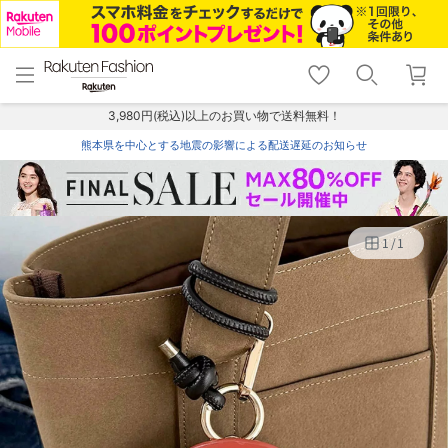
menu
home
search
favorite_border
shopping_cart
lock_outline
メニュー
トップ
検索
お気に入り
カート
ログイン
3,980円(税込)以上のお買い物で送料無料！
熊本県を中心とする地震の影響による配送遅延のお知らせ
1
/
1