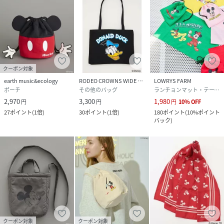
クーポン対象
earth music&ecology
RODEO CROWNS WIDE BOWL
LOWRYS FARM
ポーチ
その他のバッグ
ランチョンマット・テーブルクロス
2,970
3,300
1,980
円
円
円
10
%
OFF
27
ポイント
(
1倍
)
30
ポイント
(
1倍
)
180
ポイント
(
10%ポイント
バック
)
クーポン対象
クーポン対象