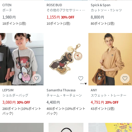
CITEN
ROSE BUD
Spick & Span
ポーチ
その他のアクセサリー・腕時計
カットソー・Tシャツ
1,980
1,155
8,800
円
円
30
%
OFF
円
18
ポイント
(
1倍
)
10
ポイント
(
1倍
)
80
ポイント
(
1倍
)
LEPSIM
Samantha Thavasa
ANY
ショルダーバッグ
チャーム・キーチェーン
スウェット・トレーナー
3,080
4,400
4,791
円
30
%
OFF
円
円
20
%
OFF
280
ポイント
(
10%ポイント
400
ポイント
(
10%ポイント
43
ポイント
(
1倍
)
バック
)
バック
)