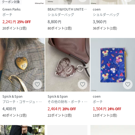
クーポン対象
Green Parks
BEAUTY&YOUTH UNITED ARROWS
coen
ポーチ
ショルダーバッグ
ショルダーバッグ
2,241
8,800
3,960
円
25
%
OFF
円
円
20
ポイント
(
1倍
)
80
ポイント
(
1倍
)
36
ポイント
(
1倍
)
Spick & Span
Spick & Span
coen
ブローチ・コサージュ・バッジ
その他の財布・ポーチ・ケース
ポーチ
4,400
2,464
1,504
円
円
20
%
OFF
円
24
%
OFF
40
ポイント
(
1倍
)
22
ポイント
(
1倍
)
13
ポイント
(
1倍
)