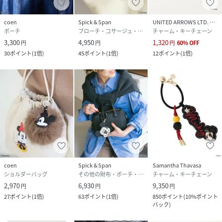
がございます。あらかじめご了承ください。
※同一商品でも個体差により、採寸サイズに若干の差が生じ
coen
Spick & Span
UNITED ARROWS LTD. OUTLET
る場合がございます。
ポーチ
ブローチ・コサージュ・バッジ
チャーム・キーチェーン
3,300
4,950
1,320
円
円
円
60
%
OFF
※取り扱いについては、商品についている品質表示でご確認
30
ポイント
(
1倍
)
45
ポイント
(
1倍
)
12
ポイント
(
1倍
)
ください。
※こちらの商品は、Spick&Spanでの取り扱いになります。
直接店舗へお問い合わせの際はSpick&Span店舗へお願い致
します。
※照明の関係により、実際よりも色味が違って見える場合が
あります。
またパソコン・スマートフォンなどの環境により、若干製品
と画像のカラーが異なる場合もございます。
coen
Spick & Span
Samantha Thavasa
ショルダーバッグ
その他の財布・ポーチ・ケース
チャーム・キーチェーン
※商品の色味は、商品アップ画像をご参照ください。
2,970
6,930
9,350
円
円
円
27
ポイント
(
1倍
)
63
ポイント
(
1倍
)
850
ポイント
(
10%ポイント
性別タイプ
レディース
バック
)