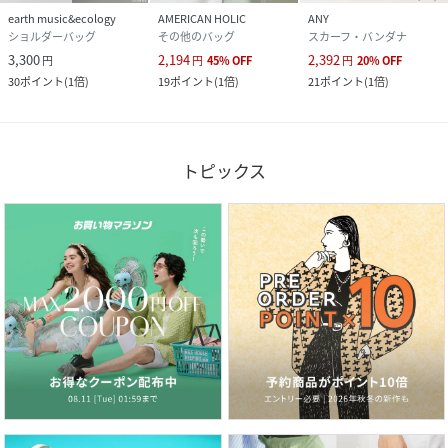
earth music&ecology
AMERICAN HOLIC
ANY
ショルダーバッグ
その他のバッグ
スカーフ・バンダナ
3,300
2,194
2,392
円
円
45
%
OFF
円
20
%
OFF
30
ポイント
(
1倍
)
19
ポイント
(
1倍
)
21
ポイント
(
1倍
)
トピックス