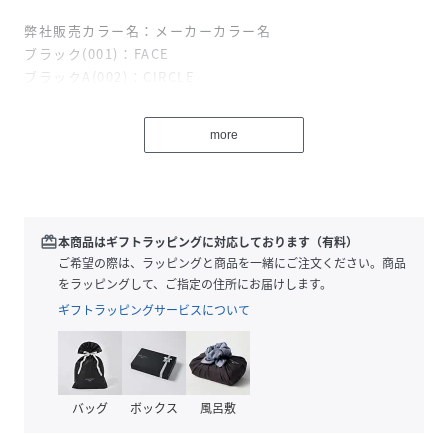
弊社販売カラー名：メーカーカラー名
ブラック(001)：FACE
ブラックA(002)：CIRCLE
たくさんのリクエストありがとうございます！
more
完売していたミッキーポーチが再追加決定！
ミッキーマウスが印象的なマルチに使えるキーホルダーポー
チ。
高級感ある合皮素材に、ブラックのループ付きでバッグチャ
redeem
本商品はギフトラッピングに対応しております（有料）
ームやキーリングとしても使えます。
ご希望の際は、ラッピングと商品を一緒にご注文ください。商品
リップや小物、アクセサリーの収納にぴったりの便利なサイ
をラッピングして、ご指定の住所にお届けします。
ズ感。
ギフトラッピングサービスについて
ブラック
ミッキーマウスの顔をそのままポーチにした、インパクト大
のアイテム。
バッグ
ボックス
風呂敷
ブラックA