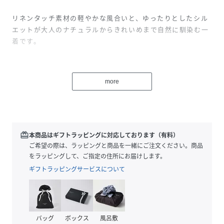
リネンタッチ素材の軽やかな風合いと、ゆったりとしたシル
エットが大人のナチュラルからきれいめまで自然に馴染む一
着です。
more
【ネック】
前下がりを大きめに取ったVネックで、首元に抜け感をプラ
ス。
redeem
本商品はギフトラッピングに対応しております（有料）
顔まわりをすっきりと見せながら、女性らしいやわらかな印
ご希望の際は、ラッピングと商品を一緒にご注文ください。商品
象に仕上げています。
をラッピングして、ご指定の住所にお届けします。
ギフトラッピングサービスについて
【袖】
バッグ
ボックス
風呂敷