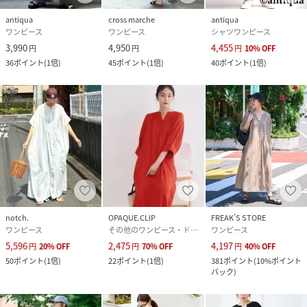
antiqua
cross marche
antiqua
ワンピース
ワンピース
シャツワンピース
3,990
4,950
4,455
円
円
円
10
%
OFF
36
ポイント
(
1倍
)
45
ポイント
(
1倍
)
40
ポイント
(
1倍
)
notch.
OPAQUE.CLIP
FREAK’S STORE
ワンピース
その他のワンピース・ドレス
ワンピース
5,596
2,475
4,197
円
20
%
OFF
円
70
%
OFF
円
40
%
OFF
50
ポイント
(
1倍
)
22
ポイント
(
1倍
)
381
ポイント
(
10%ポイント
バック
)