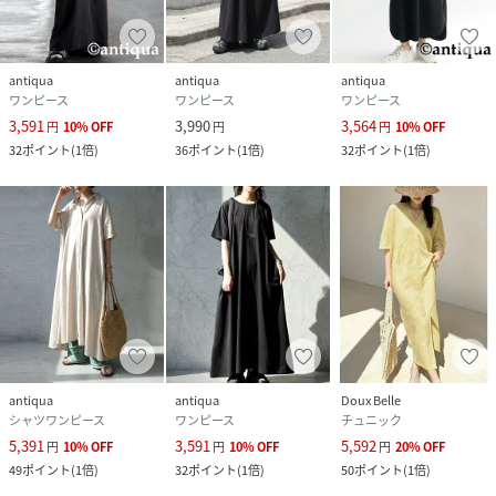
ドなフォルム。
自然な立体感を生みながら、すとんと落ちるIライン見えも楽
antiqua
antiqua
antiqua
しめ、体型カバーとすっきり感を両立します。
ワンピース
ワンピース
ワンピース
3,591
3,990
3,564
円
10
%
OFF
円
円
10
%
OFF
32
ポイント
(
1倍
)
36
ポイント
(
1倍
)
32
ポイント
(
1倍
)
【素材】
リネンタッチのポリエステル素材を使用し、軽やかでさらり
とした肌触り。
通気性と落ち感に優れ、リラックスした着用感を叶えます。
antiqua
antiqua
Doux Belle
シャツワンピース
ワンピース
チュニック
※デザイン上、透け感のある生地を使用しておりますため、
5,391
3,591
5,592
円
10
%
OFF
円
10
%
OFF
円
20
%
OFF
49
ポイント
(
1倍
)
32
ポイント
(
1倍
)
50
ポイント
(
1倍
)
必ずペチコートなどのボトムスインナーをご着用ください。