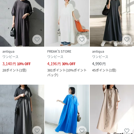
antiqua
FREAK’S STORE
antiqua
ワンピース
ワンピース
ワンピース
3,140
4,196
4,990
円
10
%
OFF
円
30
%
OFF
円
28
ポイント
(
1倍
)
381
ポイント
(
10%ポイント
45
ポイント
(
1倍
)
バック
)