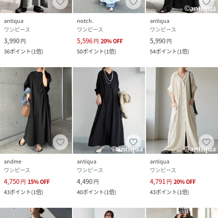
ル、ショッピング、カフェ、リラックスタイム
antiqua
notch.
antiqua
ワンピース
ワンピース
ワンピース
性別タイプ
レディース
3,990
5,596
5,990
円
円
20
%
OFF
円
36
ポイント
(
1倍
)
50
ポイント
(
1倍
)
54
ポイント
(
1倍
)
サイズ
Regular、Plus
品番
SB6809_AY
(
AY-00087-03-R SB6809
)
andme
antiqua
antiqua
ワンピース
ワンピース
ワンピース
4,750
4,490
4,791
円
15
%
OFF
円
円
20
%
OFF
43
ポイント
(
1倍
)
40
ポイント
(
1倍
)
43
ポイント
(
1倍
)