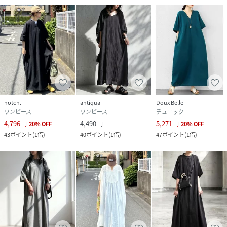
【仕様】
ポケット付きで実用性も備えたデザイン。
ナチュラル（生成り）やブラック（黒）、トープ（茶色）、
レッド（赤）、チャコール（灰色）といった落ち着きのある
notch.
antiqua
Doux Belle
カラー展開で、カジュアルからきれいめ、モードスタイルま
ワンピース
ワンピース
チュニック
で幅広く対応します。
4,796
4,490
5,271
円
20
%
OFF
円
円
20
%
OFF
43
ポイント
(
1倍
)
40
ポイント
(
1倍
)
47
ポイント
(
1倍
)
デイリーから通勤、お出かけ、旅行、カフェ、ショッピン
グ、ワンマイル、リラックスタイムまで活躍する一着です。
【着用シーズン】春・夏
【使用シーン】デイリー、通勤、お出かけ、旅行、ワンマイ