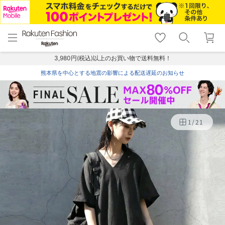
menu
home
search
favorite_border
shopping_cart
lock_outline
メニュー
トップ
検索
お気に入り
カート
ログイン
3,980円(税込)以上のお買い物で送料無料！
熊本県を中心とする地震の影響による配送遅延のお知らせ
1
/
21