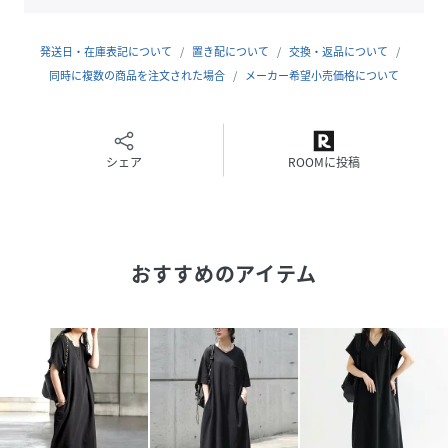
肩先を自然に覆うフレンチスリーブで、軽やかさと程よいカ
バー力を両立。
発送日・在庫表記について
置き配について
交換・返品について
涼しく快適な着心地を叶え、春夏シーズンにも取り入れやす
同時に複数の商品を注文された場合
メーカー希望小売価格について
いデザインです。
シェア
ROOMに投稿
【丈感】
ロング丈で縦ラインを意識したバランスに仕上げ、スタイル
アップを演出。
おすすめのアイテム
足元まで美しく見せながら、落ち着いた印象を与えます。
【形状】
緩やかに広がるAラインシルエットで、ゆったりとしたワイ