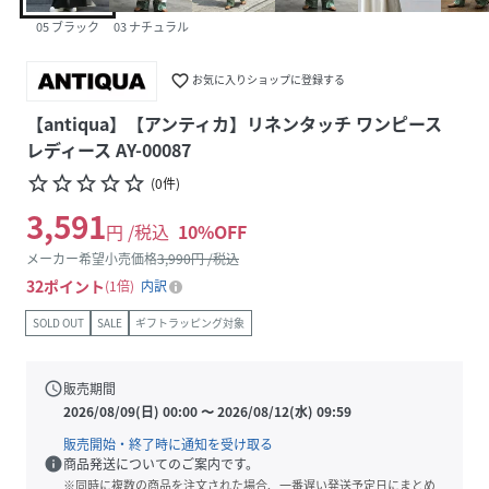
05 ブラック
03 ナチュラル
favorite_border
お気に入りショップに登録する
【antiqua】【アンティカ】リネンタッチ ワンピース
レディース AY-00087
star_border
star_border
star_border
star_border
star_border
(
0
件
)
3,591
円 /税込
10
%OFF
メーカー希望小売価格
3,990
円 /税込
32
ポイント
1倍
内訳
SOLD OUT
SALE
ギフトラッピング対象
schedule
販売期間
2026/08/09(日) 00:00
〜
2026/08/12(水) 09:59
販売開始・終了時に通知を受け取る
info
商品発送についてのご案内です。
※同時に複数の商品を注文された場合、一番遅い発送予定日にまとめ