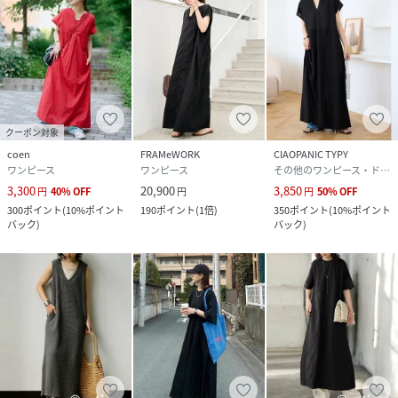
クーポン対象
coen
FRAMeWORK
CIAOPANIC TYPY
ワンピース
ワンピース
その他のワンピース・ドレス
3,300
20,900
3,850
円
40
%
OFF
円
円
50
%
OFF
300
ポイント
(
10%ポイント
190
ポイント
(
1倍
)
350
ポイント
(
10%ポイント
バック
)
バック
)