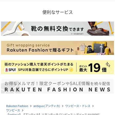
便利なサービス
Rakuten Fashion
antiqua (アンティカ)
ワンピース・ドレス
navigate_next
navigate_next
navigate_next
ワンピース
navigate_next
【antiqua】【アンティカ】リネンタッチ ワンピース レディース AY-00087