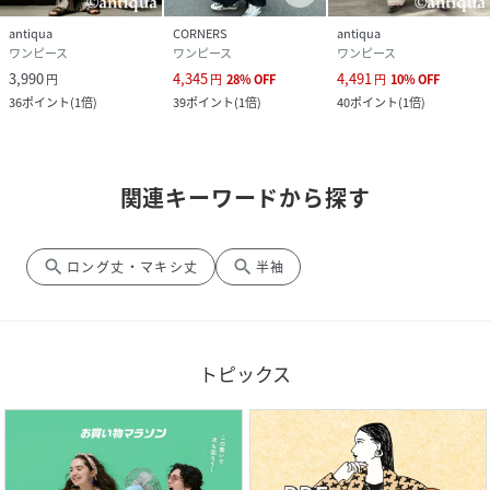
antiqua
CORNERS
antiqua
ワンピース
ワンピース
ワンピース
3,990
4,345
4,491
円
円
28
%
OFF
円
10
%
OFF
36
ポイント
(
1倍
)
39
ポイント
(
1倍
)
40
ポイント
(
1倍
)
関連キーワードから探す
search
search
ロング丈・マキシ丈
半袖
トピックス