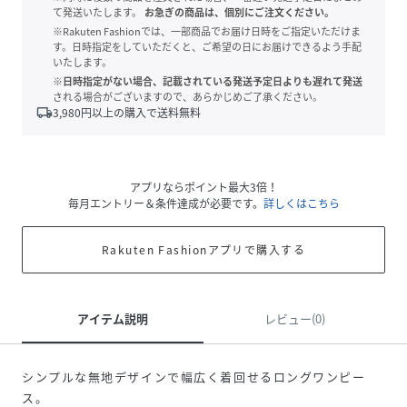
て発送いたします。
お急ぎの商品は、個別にご注文ください。
※Rakuten Fashionでは、一部商品でお届け日時をご指定いただけま
す。日時指定をしていただくと、ご希望の日にお届けできるよう手配
いたします。
※日時指定がない場合、記載されている発送予定日よりも遅れて発送
される場合がございますので、あらかじめご了承ください。
local_shipping
3,980
円以上の購入で送料無料
アプリならポイント最大3倍！
毎月エントリー＆条件達成が必要です。
詳しくはこちら
Rakuten Fashionアプリで購入する
アイテム説明
レビュー(0)
シンプルな無地デザインで幅広く着回せるロングワンピー
ス。