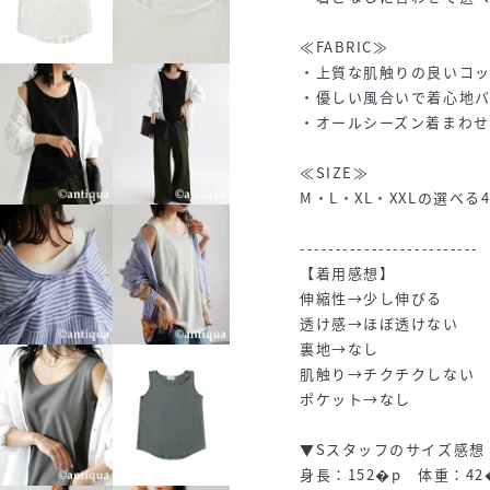
≪FABRIC≫
・上質な肌触りの良いコッ
・優しい風合いで着心地バ
・オールシーズン着まわ
≪SIZE≫
M・L・XL・XXLの選べ
-------------------------
【着用感想】
伸縮性→少し伸びる
透け感→ほぼ透けない
裏地→なし
肌触り→チクチクしない
ポケット→なし
▼Sスタッフのサイズ感
身長：152�p 体重：42