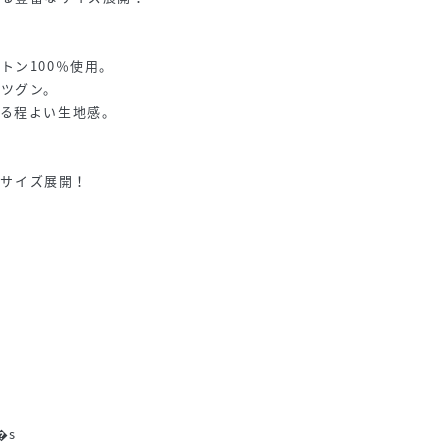
トン100％使用。
ツグン。
せる程よい生地感。
る4サイズ展開！
想
�s