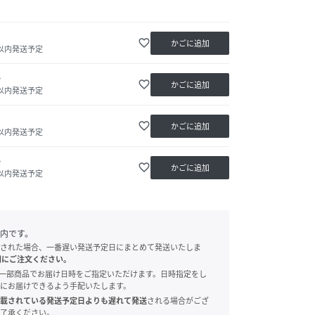
favorite_border
かごに追加
日以内発送予定
か
favorite_border
かごに追加
日以内発送予定
favorite_border
かごに追加
日以内発送予定
か
favorite_border
かごに追加
日以内発送予定
内です。
された場合、一番遅い発送予定日にまとめて発送いたしま
別にご注文ください。
onでは、一部商品でお届け日時をご指定いただけます。日時指定をし
にお届けできるよう手配いたします。
載されている発送予定日よりも遅れて発送
される場合がござ
了承ください。