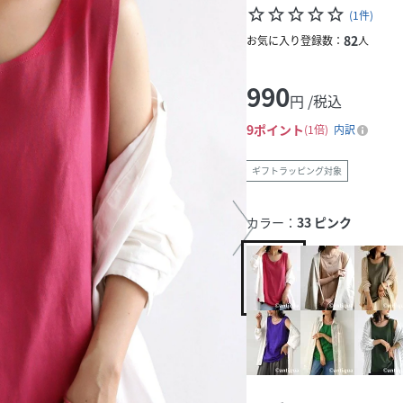
star_border
star_border
star_border
star_border
star_border
(
1
件
)
82
お気に入り登録数：
人
990
円 /税込
9
ポイント
1倍
内訳
ギフトラッピング対象
カラー：
33 ピンク