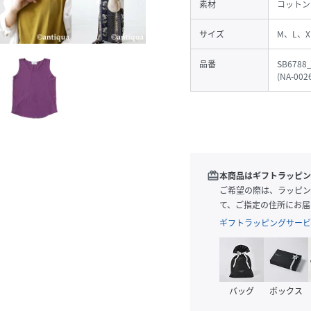
素材
コットン
サイズ
M、L、X
品番
SB6788
(
NA-002
redeem
本商品はギフトラッピン
ご希望の際は、ラッピン
て、ご指定の住所にお届
ギフトラッピングサービ
バッグ
ボックス