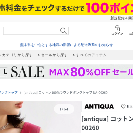
新規登録＆回答
熊本県を中心とする地震の影響による配送遅延のお知らせ
カテゴリから探す
セールから探す
すべてのアイテム
タンクトップ
[antiqua] コットン100%ラウンドタンクトップ NA-00260
navigate_next
favorite_border
お気
1
/
64
[antiqua] コ
00260