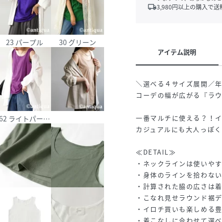
local_shipping
3,980
円以上の購入で送
23 パープル
30 グリーン
アイテム説明
＼選べる４サイズ展開／
コーデの幅が広がる『ラ
一番マルチに使える？！
クマスタード
62 ライトパープル
カジュアルにも大人っぽ
≪DETAIL≫
・ネックラインは使いやす
・身体のラインを拾わな
・計算された脇の広さは
・こなれ見せラウンド裾デ
・イロチ買いも楽しめる
・着こなしに合わせて選