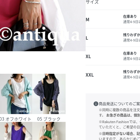
サイズ
在庫あり
M
通常4-9
残りわず
L
通常4-9
在庫あり
XL
通常4-9
残りわず
XXL
通常4-9
info
商品発送についてのご案
※同時に複数の商品を注文
す。
お急ぎの商品は、個
03 オフホワイト
05 ブラック
※Rakuten Fashi
ていただくと、ご希望の日
※日時指定がない場合、記
いますので、あらかじめご