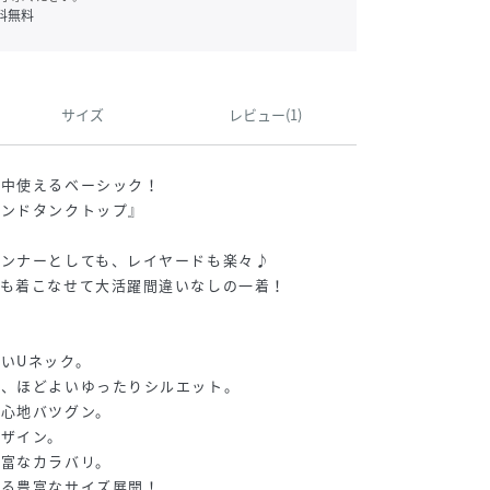
料無料
サイズ
レビュー(1)
年中使えるベーシック！
ウンドタンクトップ』
インナーとしても、レイヤードも楽々♪
くも着こなせて大活躍間違いなしの一着！
いUネック。
い、ほどよいゆったりシルエット。
着心地バツグン。
ザイン。
豊富なカラバリ。
べる豊富なサイズ展開！