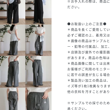
※お手入れの際は、商品
ださい。
●お取扱い上のご注意●
＊商品を長くご愛用して
必ずご確認の上、着用又
＊画像の商品はサンプルと
ー・釦等の付属品)、加工
＊店頭及び屋外での撮影
があります。商品の色味
＊商品画像に関しては出
お客様がご利用のモニタ
に若干の誤差が生じる場
＊製品洗い加工の商品は
イズ等が1枚1枚異なりま
他の衣料を汚すことがあ
※サンプルでの採寸のた
承ください。