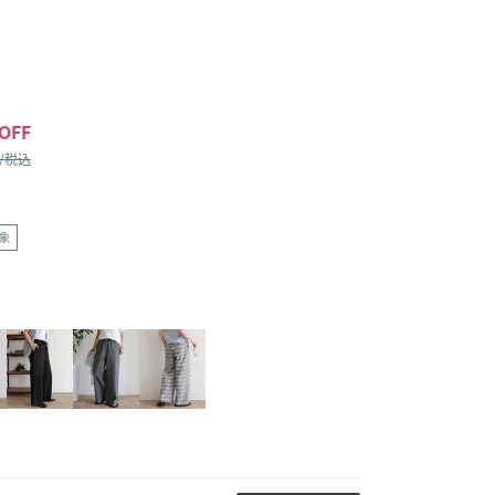
OFF
 /税込
象