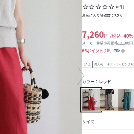
star_border
star_border
star_border
star_border
star_border
(
0
件
)
32
お気に入り登録数：
人
7,260
円 /税込
40
%
メーカー希望小売価格
12,100
円
66
ポイント
1倍
内訳
SALE
再入荷
ギフトラッピング対
カラー：
レッド
サイズ