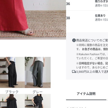
残りわず
36
通常4-7
在庫あり
38
通常4-7
info
商品発送についてのご案
※同時に複数の商品を注文
す。
お急ぎの商品は、個
※Rakuten Fashi
ていただくと、ご希望の日
※日時指定がない場合、記
いますので、あらかじめご
local_shipping
3,980
円以上の購入で送
ブラック
グレー
アイテム説明