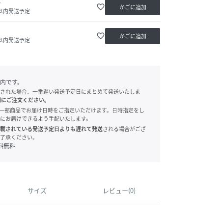
か
favorite_border
かごに追加
日以内発送予定
favorite_border
かごに追加
日以内発送予定
内です。
された場合、一番遅い発送予定日にまとめて発送いたしま
別にご注文ください。
onでは、一部商品でお届け日時をご指定いただけます。日時指定をし
にお届けできるよう手配いたします。
載されている発送予定日よりも遅れて発送
される場合がござ
了承ください。
料無料
サイズ
レビュー(0)