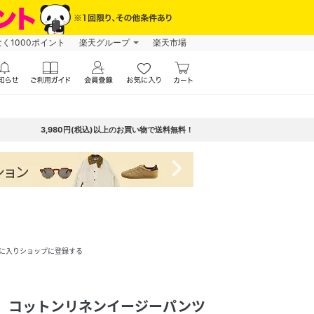
なく1000ポイント
楽天グループ
楽天市場
3,980円(税込)以上のお買い物で送料無料！
navigate_next
に入りショップに登録する
バコ】コットンリネンイージーパンツ