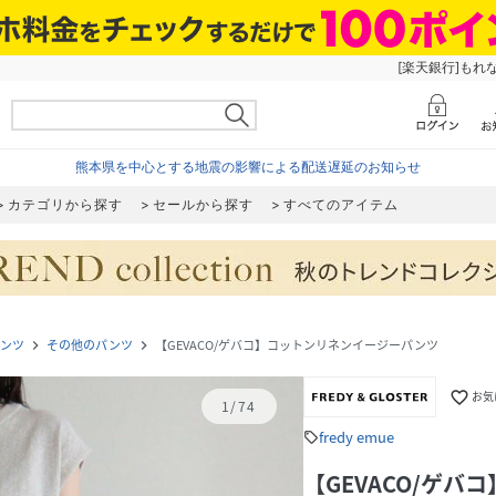
[楽天銀行]もれ
熊本県を中心とする地震の影響による配送遅延のお知らせ
カテゴリから探す
セールから探す
すべてのアイテム
ンツ
その他のパンツ
【GEVACO/ゲバコ】コットンリネンイージーパンツ
navigate_next
navigate_next
favorite_border
お気
1
/
74
fredy emue
sell
【GEVACO/ゲ