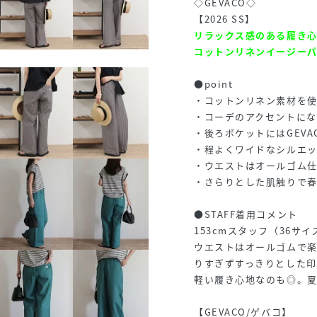
◇GEVACO◇
【2026 SS】
リラックス感のある履き
コットンリネンイージー
●point
・コットンリネン素材を
・コーデのアクセントに
・後ろポケットにはGEV
・程よくワイドなシルエ
・ウエストはオールゴム
・さらりとした肌触りで
●STAFF着用コメント
153cmスタッフ（36サ
ウエストはオールゴムで
りすぎずすっきりとした
軽い履き心地なのも◎。
【GEVACO/ゲバコ】