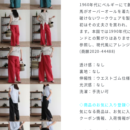
1960年代にベルギーに
馬がオーバーオールを着た
破けないワークウェアを
初はその丈夫さを買われ
ます。本国では1990年代
ンドとの繋がりはありま
参照し、現代風にアレンジ
(商願2020-44488)
透け感：なし
裏地：なし
伸縮性：ウエストゴム仕
光沢感：なし
洗濯：手洗い可
◇商品のお気に入り登録
気になる商品は、お気に
クーポン情報、入荷情報