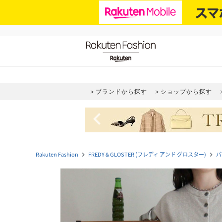
ブランドから探す
ショップから探す
navigate_before
Rakuten Fashion
FREDY & GLOSTER (フレディ アンド グロスター)
パ
navigate_next
navigate_next