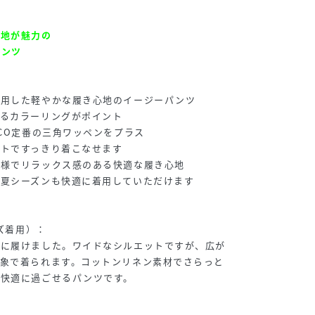
心地が魅力の
パンツ
使用した軽やかな履き心地のイージーパンツ
なるカラーリングがポイント
ACO定番の三角ワッペンをプラス
ットですっきり着こなせます
仕様でリラックス感のある快適な履き心地
春夏シーズンも快適に着用していただけます
イズ着用）：
楽に履けました。ワイドなシルエットですが、広が
印象で着られます。コットンリネン素材でさらっと
夏快適に過ごせるパンツです。