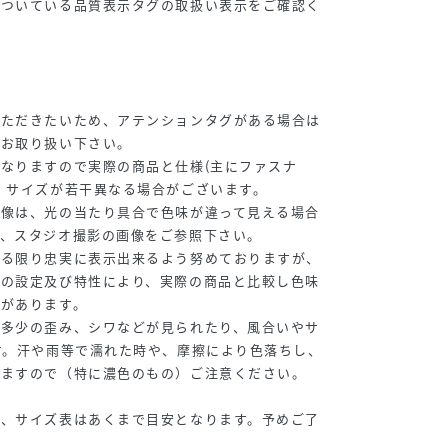
についている品質表示タグの取扱い表示をご確認く
いただきたいため、アテンションタグがある場合は
はお取り扱い下さい。
なりますので実際の商品と仕様(主にファスナ
、サイズが若干異なる場合がございます。
画像は、光の当たり具合で色味が違って見える場合
は、スタジオ撮影の画像をご参照下さい。
来る限り忠実に表示出来るよう努めておりますが、
ーの設定及び特性により、実際の商品と比較し色味
合があります。
、多少の歪み、シワなどが見られたり、風合いやサ
す。汗や雨等で濡れた時や、摩擦により色落ちし、
りますので（特に濃色のもの）ご注意ください。
め、サイズ表はあくまで目安となります。予めご了