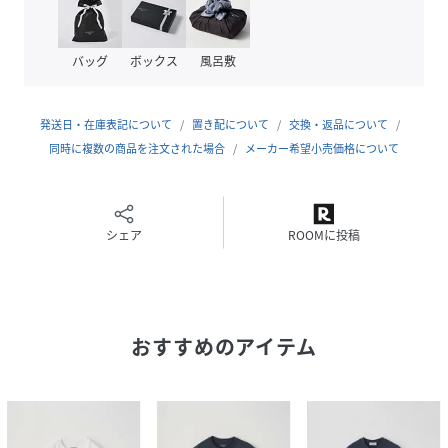
編み立てるとソフトでしなやかな風合い・艶やかで光沢のあ
る生地に。更にソフト風合い加工を施すことで、より毛羽が
少なく、しなやかでソフトなとろみのある優しい生地に仕上
バッグ
ボックス
風呂敷
げています。
発送日・在庫表記について
置き配について
交換・返品について
性別タイプ
レディース
同時に複数の商品を注文された場合
メーカー希望小売価格について
素材
コットン 100%
サイズ
1、2
シェア
ROOMに投稿
品番
SB4199_L03640TS902NO2
(
L03640TS902NO2-NO2-1 SB4199
)
おすすめのアイテム