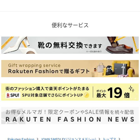
便利なサービス
Rakuten Fashion
JOHN SMEDLEY (ジョンスメドレー)
トップス
navigate_next
navigate_next
navigate_next