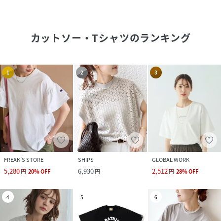
カットソー・Tシャツ
のランキング
1
2
3
FREAK’S STORE
SHIPS
GLOBAL WORK
5,280
6,930
2,512
円
20
%
OFF
円
円
28
%
OFF
4
5
6