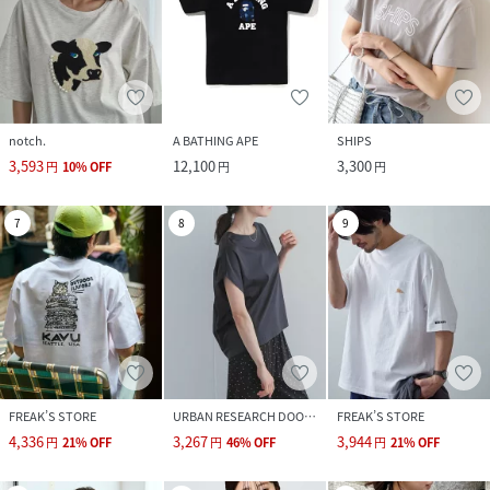
notch.
A BATHING APE
SHIPS
3,593
12,100
3,300
円
10
%
OFF
円
円
7
8
9
FREAK’S STORE
URBAN RESEARCH DOORS
FREAK’S STORE
4,336
3,267
3,944
円
21
%
OFF
円
46
%
OFF
円
21
%
OFF