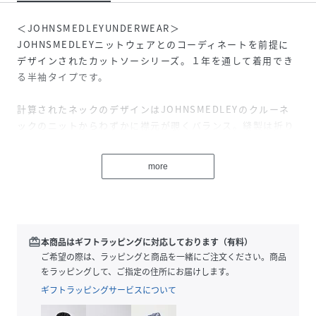
＜JOHNSMEDLEYUNDERWEAR＞
JOHNSMEDLEYニットウェアとのコーディネートを前提に
デザインされたカットソーシリーズ。１年を通して着用でき
る半袖タイプです。
計算されたネックのデザインはJOHNSMEDLEYのクルーネ
ックのニットからわずかに襟元が覗くバランス。縫製は折り
伏せ縫いで細部まで丁寧に仕立てました。薄手で軽やかな
JOHNSMEDLEYのニットウェアに合わせても響きにくく、
more
１枚着としてはもちろん、インナーとして最適な１枚です。
-Fabric-
アンダルシア地方で栽培されたスペイン産の希少な超長綿
redeem
本商品はギフトラッピングに対応しております（有料）
に、エジプト産ギザをブレンドしたオリジナルのコットン天
ご希望の際は、ラッピングと商品を一緒にご注文ください。商品
竺。スペイン産の超長綿は白度を持ち、繊度が細くしなやか
をラッピングして、ご指定の住所にお届けします。
な風合いが特徴です。原料の柔らかさを損なわないように撚
ギフトラッピングサービスについて
りをあまりかけず、毛羽が少なくなるように紡績した糸は、