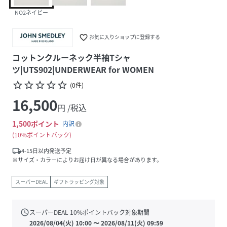
NO2ネイビー
favorite_border
お気に入りショップに登録する
コットンクルーネック半袖Tシャ
ツ|UTS902|UNDERWEAR for WOMEN
star_border
star_border
star_border
star_border
star_border
(
0
件
)
16,500
円 /税込
1,500
ポイント
内訳
10%ポイントバック
local_shipping
4-15日以内発送予定
※サイズ・カラーによりお届け日が異なる場合があります。
スーパーDEAL
ギフトラッピング対象
schedule
スーパーDEAL
10
%ポイントバック対象期間
2026/08/04(火) 10:00
〜
2026/08/11(火) 09:59