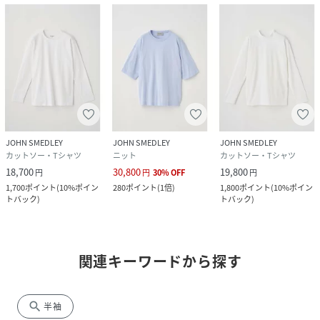
JOHN SMEDLEY
JOHN SMEDLEY
JOHN SMEDLEY
カットソー・Tシャツ
ニット
カットソー・Tシャツ
18,700
30,800
19,800
円
円
30
%
OFF
円
1,700
ポイント
(
10%ポイン
280
ポイント
(
1倍
)
1,800
ポイント
(
10%ポイン
トバック
)
トバック
)
関連キーワードから探す
search
半袖