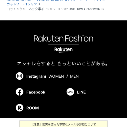
カットソー・Tシャツ
navigate_next
コットンクルーネック半袖Tシャツ|UTS902|UNDERWEAR for WOMEN
Instagram
WOMEN
/
MEN
Facebook
LINE
ROOM
【注意】楽天を装った不審なメールやSMSについて