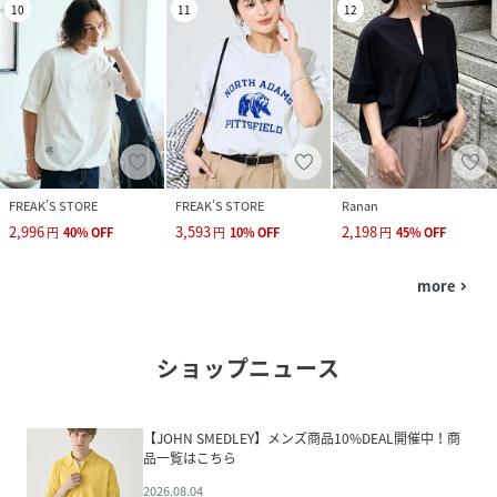
10
11
12
FREAK’S STORE
FREAK’S STORE
Ranan
2,996
3,593
2,198
円
40
%
OFF
円
10
%
OFF
円
45
%
OFF
more
navigate_next
ショップニュース
【JOHN SMEDLEY】メンズ商品10%DEAL開催中！商
品一覧はこちら
2026.08.04