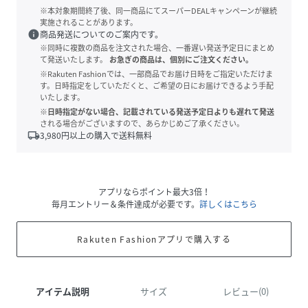
※本対象期間終了後、同一商品にてスーパーDEALキャンペーンが継続
実施されることがあります。
info
商品発送についてのご案内です。
※同時に複数の商品を注文された場合、一番遅い発送予定日にまとめ
て発送いたします。
お急ぎの商品は、個別にご注文ください。
※Rakuten Fashionでは、一部商品でお届け日時をご指定いただけま
す。日時指定をしていただくと、ご希望の日にお届けできるよう手配
いたします。
※日時指定がない場合、記載されている発送予定日よりも遅れて発送
される場合がございますので、あらかじめご了承ください。
local_shipping
3,980
円以上の購入で送料無料
アプリならポイント最大3倍！
毎月エントリー＆条件達成が必要です。
詳しくはこちら
Rakuten Fashionアプリで購入する
アイテム説明
サイズ
レビュー(0)