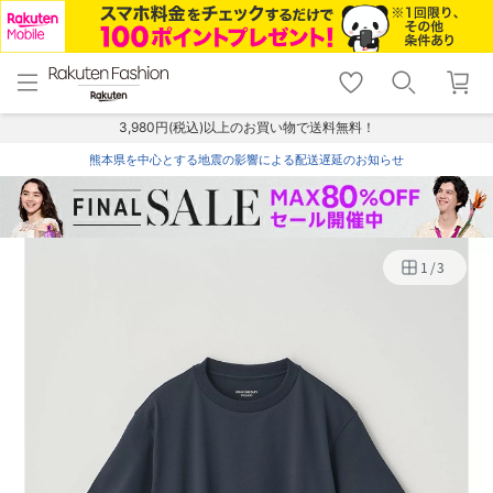
menu
home
search
favorite_border
shopping_cart
lock_outline
メニュー
トップ
検索
お気に入り
カート
ログイン
3,980円(税込)以上のお買い物で送料無料！
熊本県を中心とする地震の影響による配送遅延のお知らせ
1
/
3