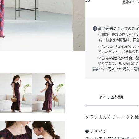
通常4-7
info
商品発送についてのご案
※同時に複数の商品を注文
す。
お急ぎの商品は、個
※Rakuten Fashi
ていただくと、ご希望の日
※日時指定がない場合、記
いますので、あらかじめご
local_shipping
3,980
円以上の購入で送
アイテム説明
クラシカルなチェックと繊
●デザイン
クラシカルな雰囲気漂う