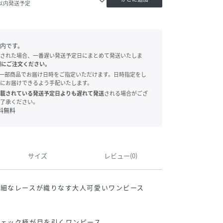
日以内発送予定
内です。
された場合、一番遅い発送予定日にまとめて発送いたしま
別にご注文ください。
onでは、一部商品でお届け日時をご指定いただけます。日時指定をし
にお届けできるよう手配いたします。
載されている発送予定日よりも遅れて発送
される場合がござ
了承ください。
料無料
サイズ
レビュー(0)
細なレースが織りなす大人可愛いワンピース
チェック柄が目を引くワンピース。