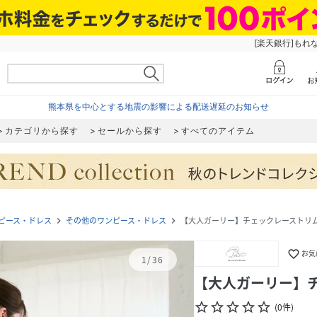
[楽天銀行]もれ
熊本県を中心とする地震の影響による配送遅延のお知らせ
カテゴリから探す
セールから探す
すべてのアイテム
ピース・ドレス
その他のワンピース・ドレス
【大人ガーリー】チェックレーストリ
navigate_next
navigate_next
favorite_border
お気
1
/
36
【大人ガーリー】
star_border
star_border
star_border
star_border
star_border
(
0
件
)