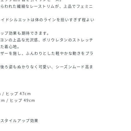
しらわれた繊細なレーストリムが、上品でフェミニ
メイドシルエットは体のラインを拾いすぎず程よい
アップ効果も期待できます。
ーヨンの上品な光沢感、ポリウレタンのストレッチ
した着心地。
ャザーを施し、ふんわりとした軽やかな動きをプラ
で後ろ姿もぬかりなく可愛い、シーズンムード高ま
/ ヒップ 47cm
m / ヒップ 49cm
でスタイルアップ効果