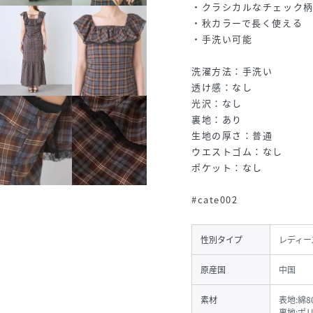
・クラシカルなチェック
・秋カラーで長く使える
・手洗い可能
洗濯方法：手洗い
透け感：なし
光沢：なし
裏地：あり
生地の厚さ：普通
ウエストゴム：なし
ポケット：なし
#cate002
性別タイプ
レディー
原産国
中国
素材
表地:綿8
裏地:ポ