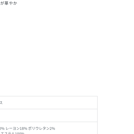
柄が華やか
ス
0% レーヨン18% ポリウレタン2%
リエステル100%