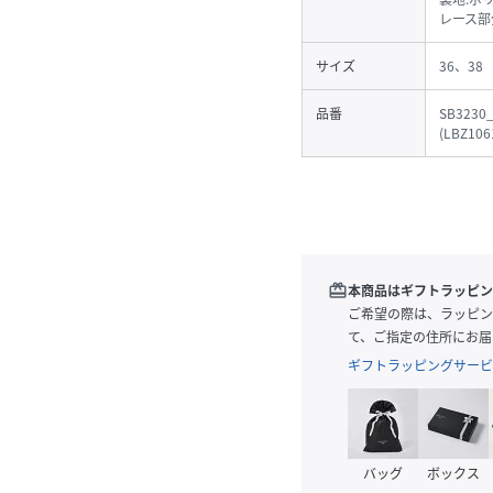
レース部
サイズ
36、38
品番
SB3230
(
LBZ106
redeem
本商品はギフトラッピン
ご希望の際は、ラッピン
て、ご指定の住所にお届
ギフトラッピングサービ
バッグ
ボックス