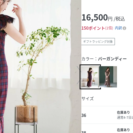
16,500
円 /税込
150
ポイント
1倍
内訳
ギフトラッピング対象
カラー：
バーガンディー
サイズ
在庫あり
36
通常4-7
在庫あり
38