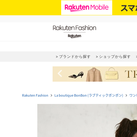
ブランドから探す
ショップから探す
navigate_before
Rakuten Fashion
La boutique BonBon (ラブティックボンボン)
ワン
navigate_next
navigate_next