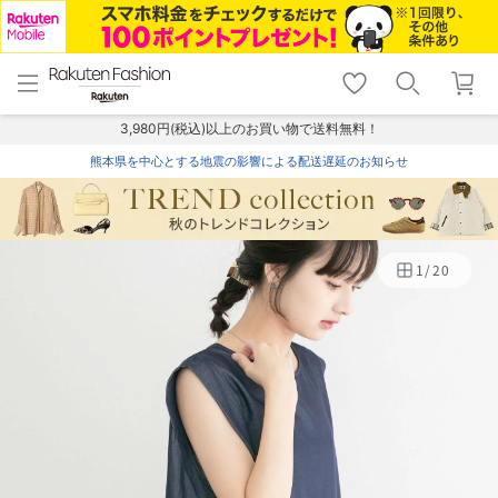
menu
home
search
favorite_border
shopping_cart
lock_outline
メニュー
トップ
検索
お気に入り
カート
ログイン
3,980円(税込)以上のお買い物で送料無料！
熊本県を中心とする地震の影響による配送遅延のお知らせ
1
/
20