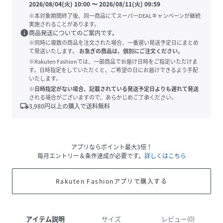
2026/08/04(火) 10:00
〜
2026/08/11(火) 09:59
※本対象期間終了後、同一商品にてスーパーDEALキャンペーンが継続
実施されることがあります。
info
商品発送についてのご案内です。
※同時に複数の商品を注文された場合、一番遅い発送予定日にまとめ
て発送いたします。
お急ぎの商品は、個別にご注文ください。
※Rakuten Fashionでは、一部商品でお届け日時をご指定いただけま
す。日時指定をしていただくと、ご希望の日にお届けできるよう手配
いたします。
※日時指定がない場合、記載されている発送予定日よりも遅れて発送
される場合がございますので、あらかじめご了承ください。
local_shipping
3,980
円以上の購入で送料無料
アプリならポイント最大3倍！
毎月エントリー＆条件達成が必要です。
詳しくはこちら
Rakuten Fashionアプリで購入する
アイテム説明
サイズ
レビュー(0)