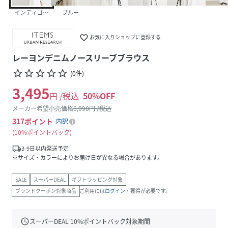
インディゴブルー
ブルー
favorite_border
お気に入りショップに登録する
レーヨンデニムノースリーブブラウス
star_border
star_border
star_border
star_border
star_border
(
0
件
)
3,495
円 /税込
50
%OFF
メーカー希望小売価格
6,990
円 /税込
317
ポイント
内訳
10%ポイントバック
local_shipping
3-9日以内発送予定
※サイズ・カラーによりお届け日が異なる場合があります。
SALE
スーパーDEAL
ギフトラッピング対象
ブランドクーポン対象商品
ご利用には
ログイン
・獲得が必要です。
schedule
スーパーDEAL
10
%ポイントバック対象期間