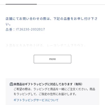
店舗にてお問い合わせの際は、下記の品番をお申し付け下さ
い。
品番：IT26230-2032017
上品なとろみで仕上げる、レーヨンデニムブラウス。
カジュアルなデニムの風合いに、レーヨン特有の上品な落ち
more
感とほんのりとしたツヤをプラスしたノースリーブブラウ
ス。肩に少しかかる絶妙なラインが二の腕をすっきりと見
せ、華奢見えを叶えてくれる一枚です。さらりとした軽やか
な肌触りで、暑い季節も快適に過ごせるのも嬉しいポイン
ト。大人の洗練カジュアルアイテムです。
redeem
本商品はギフトラッピングに対応しております（有料）
ご希望の際は、ラッピングと商品を一緒にご注文ください。商品
【2026 Spring/Summer】【26SS】
をラッピングして、ご指定の住所にお届けします。
ギフトラッピングサービスについて
※商品画像は、光の当たり具合やパソコンなどの閲覧環境に