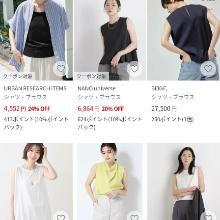
クーポン対象
クーポン対象
URBAN RESEARCH ITEMS
NANO universe
BEIGE,
シャツ・ブラウス
シャツ・ブラウス
シャツ・ブラウス
4,552
6,864
27,500
円
24
%
OFF
円
20
%
OFF
円
413
ポイント
(
10%ポイント
624
ポイント
(
10%ポイント
250
ポイント
(
1倍
)
バック
)
バック
)