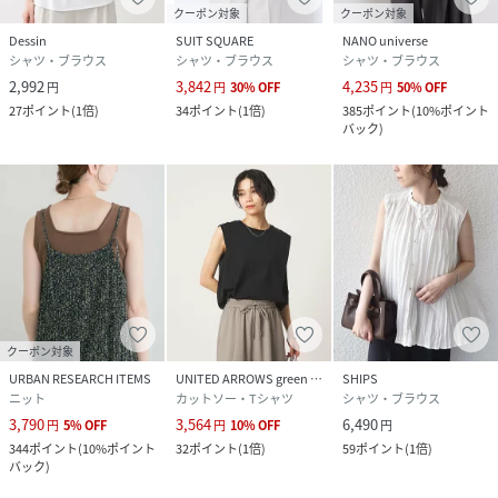
クーポン対象
クーポン対象
Dessin
SUIT SQUARE
NANO universe
シャツ・ブラウス
シャツ・ブラウス
シャツ・ブラウス
2,992
3,842
4,235
円
円
30
%
OFF
円
50
%
OFF
27
ポイント
(
1倍
)
34
ポイント
(
1倍
)
385
ポイント
(
10%ポイント
バック
)
クーポン対象
URBAN RESEARCH ITEMS
UNITED ARROWS green label relaxing
SHIPS
ニット
カットソー・Tシャツ
シャツ・ブラウス
3,790
3,564
6,490
円
5
%
OFF
円
10
%
OFF
円
344
ポイント
(
10%ポイント
32
ポイント
(
1倍
)
59
ポイント
(
1倍
)
バック
)