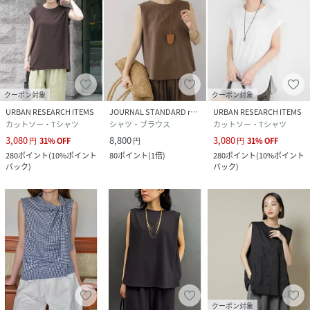
性別タイプ
レディース
原産国
中国
素材
レーヨン66%,ポリエステル34%
クーポン対象
クーポン対象
サイズ
Free
URBAN RESEARCH ITEMS
JOURNAL STANDARD relume
URBAN RESEARCH ITEMS
カットソー・Tシャツ
シャツ・ブラウス
カットソー・Tシャツ
品番
SB0516_IT26230
(
IT26230-2032017-7Bi-bD SB0516
)
3,080
8,800
3,080
円
31
%
OFF
円
円
31
%
OFF
280
ポイント
(
10%ポイント
80
ポイント
(
1倍
)
280
ポイント
(
10%ポイント
バック
)
バック
)
クーポン対象