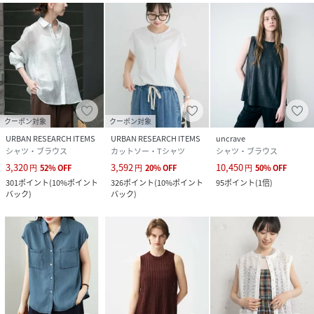
クーポン対象
クーポン対象
URBAN RESEARCH ITEMS
URBAN RESEARCH ITEMS
uncrave
シャツ・ブラウス
カットソー・Tシャツ
シャツ・ブラウス
3,320
3,592
10,450
円
52
%
OFF
円
20
%
OFF
円
50
%
OFF
301
ポイント
(
10%ポイント
326
ポイント
(
10%ポイント
95
ポイント
(
1倍
)
バック
)
バック
)