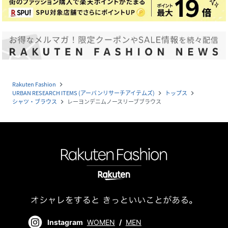
Rakuten Fashion
navigate_next
URBAN RESEARCH ITEMS (アーバンリサーチアイテムズ)
トップス
navigate_next
navigate_next
シャツ・ブラウス
レーヨンデニムノースリーブブラウス
navigate_next
Instagram
WOMEN
/
MEN