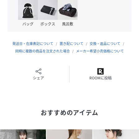
より、実際の色味と異なって見える場合がございます。予め
ご了承ください。
※商品の色味の目安は、商品単体の画像をご参照ください。
バッグ
ボックス
風呂敷
▼お気に入り登録のおすすめ▼
お気に入り登録された商品は、マイページにて現在の価格情
発送日・在庫表記について
置き配について
交換・返品について
報や在庫状況の確認が可能です。
同時に複数の商品を注文された場合
メーカー希望小売価格について
お買い物リストの管理にぜひご利用ください。
素材感
シェア
ROOMに投稿
透け感 : なし
伸縮性 : なし
裏地 : なし
おすすめのアイテム
光沢 : なし
ポケット : なし