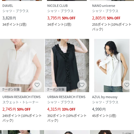
DIAVEL
NICOLE CLUB
NANO universe
シャツ・ブラウス
シャツ・ブラウス
シャツ・ブラウス
3,828
3,795
2,805
円
円
50
%
OFF
円
50
%
OFF
34
ポイント
(
1倍
)
34
ポイント
(
1倍
)
255
ポイント
(
10%ポイント
バック
)
クーポン対象
クーポン対象
URBAN RESEARCH ITEMS
URBAN RESEARCH ITEMS
AZUL by moussy
スウェット・トレーナー
シャツ・ブラウス
シャツ・ブラウス
2,745
4,315
4,990
円
50
%
OFF
円
33
%
OFF
円
249
ポイント
(
10%ポイント
392
ポイント
(
10%ポイント
45
ポイント
(
1倍
)
バック
)
バック
)