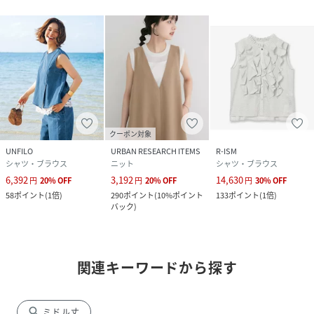
クーポン対象
UNFILO
URBAN RESEARCH ITEMS
R-ISM
シャツ・ブラウス
ニット
シャツ・ブラウス
6,392
3,192
14,630
円
20
%
OFF
円
20
%
OFF
円
30
%
OFF
58
ポイント
(
1倍
)
290
ポイント
(
10%ポイント
133
ポイント
(
1倍
)
バック
)
関連キーワードから探す
search
ミドル丈