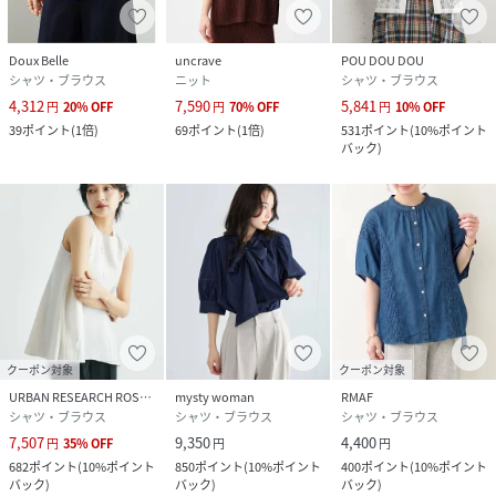
Doux Belle
uncrave
POU DOU DOU
シャツ・ブラウス
ニット
シャツ・ブラウス
4,312
7,590
5,841
円
20
%
OFF
円
70
%
OFF
円
10
%
OFF
39
ポイント
(
1倍
)
69
ポイント
(
1倍
)
531
ポイント
(
10%ポイント
バック
)
クーポン対象
クーポン対象
URBAN RESEARCH ROSSO
mysty woman
RMAF
シャツ・ブラウス
シャツ・ブラウス
シャツ・ブラウス
7,507
9,350
4,400
円
35
%
OFF
円
円
682
ポイント
(
10%ポイント
850
ポイント
(
10%ポイント
400
ポイント
(
10%ポイント
バック
)
バック
)
バック
)