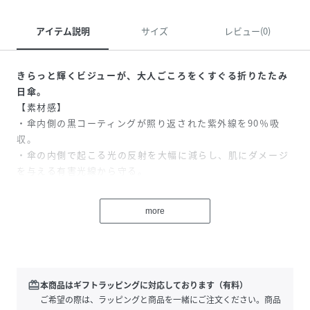
アイテム説明
サイズ
レビュー(0)
きらっと輝くビジューが、大人ごころをくすぐる折りたたみ
日傘。
【素材感】
・傘内側の黒コーティングが照り返された紫外線を90％吸
収。
・傘の内側で起こる光の反射を大幅に減らし、肌にダメージ
を与える有害光線から守る。
・晴雨兼用で突然の雨にも対応。
・全カラー遮光率100％、UVカット率100％、UPF50＋を実
more
現。
【デザイン・シルエット】
・5段式の骨を採用し、驚きのコンパクトさを追求したスク
エア設計。
redeem
本商品はギフトラッピングに対応しております（有料）
・鞄のポケットにすっぽりと収まり、シルエットを崩さない
ご希望の際は、ラッピングと商品を一緒にご注文ください。商品