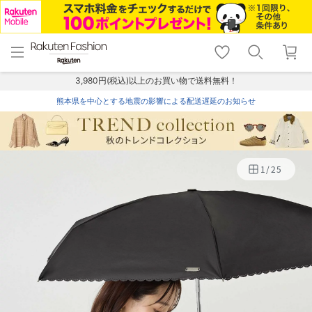
menu
home
search
favorite_border
shopping_cart
lock_outline
メニュー
トップ
検索
お気に入り
カート
ログイン
3,980円(税込)以上のお買い物で送料無料！
熊本県を中心とする地震の影響による配送遅延のお知らせ
1
/
25