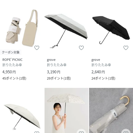
リエステル100%（PUコーティング）
サイズ
F
品番
SA9670_GII16130
(
GII16130-01-099 SA9670
)
クーポン対象
ROPE' PICNIC
grove
grove
折りたたみ傘
折りたたみ傘
折りたたみ傘
4,950
3,190
2,640
円
円
円
45
ポイント
(
1倍
)
29
ポイント
(
1倍
)
24
ポイント
(
1倍
)