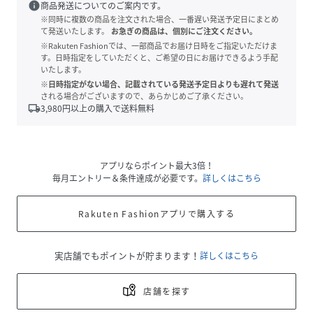
info
商品発送についてのご案内です。
※同時に複数の商品を注文された場合、一番遅い発送予定日にまとめ
て発送いたします。
お急ぎの商品は、個別にご注文ください。
※Rakuten Fashionでは、一部商品でお届け日時をご指定いただけま
す。日時指定をしていただくと、ご希望の日にお届けできるよう手配
いたします。
※日時指定がない場合、記載されている発送予定日よりも遅れて発送
される場合がございますので、あらかじめご了承ください。
local_shipping
3,980
円以上の購入で送料無料
アプリならポイント最大3倍！
毎月エントリー＆条件達成が必要です。
詳しくはこちら
Rakuten Fashionアプリで購入する
実店舗でもポイントが貯まります！
詳しくはこちら
店舗を探す