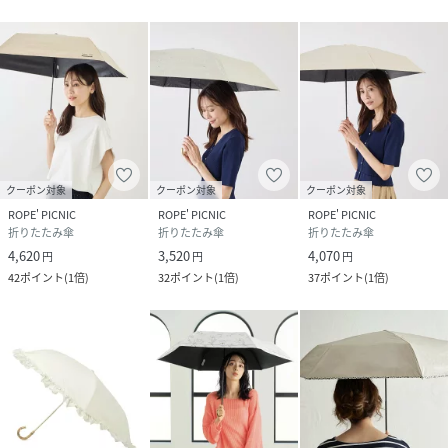
メーカー品番：801-15401-102
遮光率：100%
UPF：50+
UVカット率：100%
手開き式（5段式の骨）
-----------------------------
【涼感日傘】
さすだけで最大20.2℃の差
クーポン対象
クーポン対象
クーポン対象
サーモグラフィ検査において、頭頂部表面温度差に20.2℃の
ROPE' PICNIC
ROPE' PICNIC
ROPE' PICNIC
差を実証。
折りたたみ傘
折りたたみ傘
折りたたみ傘
4,620
3,520
4,070
円
円
円
【雨の日も使える日傘（晴雨兼用）】
42
ポイント
(
1倍
)
32
ポイント
(
1倍
)
37
ポイント
(
1倍
)
この製品は日傘としてお使いいただくことを主としています
が、はっ水防水加工を施しているため雨傘としてもお使いい
ただけます。
※激しい雨や長時間の雨傘としてのご使用は雨漏りや色落ち
の原因となる可能性がございます。
またデザインの特性上、完全な防水はっ水加工が難しい場合
があり、雨が染み込むことがありますのでご注意ください。