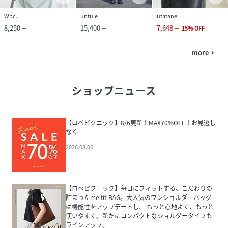
Wpc.
untule
utatane
8,250
15,400
7,648
円
円
円
15
%
OFF
more
navigate_next
ショップニュース
【ロペピクニック】8/6更新！MAX70%OFF！お見逃し
なく
2026.08.06
【ロペピクニック】毎日にフィットする、こだわりの
詰まったme fit BAG。大人気のワンショルダーバッグ
は機能性をアップデートし、 もっと心地よく、もっと
使いやすく。新たにコンパクトなショルダータイプも
ラインアップ。