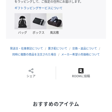
優秀なフォルム。
をラッピングして、ご指定の住所にお届けします。
・オリジナルデザインのビジューボタンやゴールドプレート
ギフトラッピングサービスについて
を配した、特別感ある仕上がり。
・持ち歩きやすさを最優先に考えた、軽量でスマートな収納
時の形状。
バッグ
ボックス
風呂敷
【カラー】
・大人の女性の日常に美しく寄り添う、品よく洗練されたカ
ラー展開。
発送日・在庫表記について
置き配について
交換・返品について
※ビジューのタイプ
同時に複数の商品を注文された場合
メーカー希望小売価格について
・ブラック（01）：ハート
・ホワイト（10）：花
・ピンク（63）：蝶
シェア
ROOMに投稿
【スタイリングポイント】
・コーディネートに馴染みやすい無地のため、通勤にもおす
すめ。
・上品なビジューが手元を彩り、フォーマルスタイルにも
おすすめのアイテム
◎。
-----------------------------