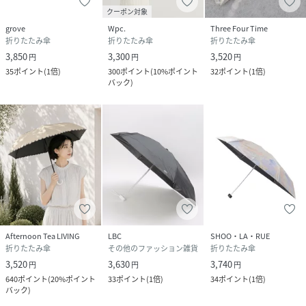
クーポン対象
grove
Wpc.
Three Four Time
折りたたみ傘
折りたたみ傘
折りたたみ傘
3,850
3,300
3,520
円
円
円
35
ポイント
(
1倍
)
300
ポイント
(
10%ポイント
32
ポイント
(
1倍
)
バック
)
Afternoon Tea LIVING
LBC
SHOO・LA・RUE
折りたたみ傘
その他のファッション雑貨
折りたたみ傘
3,520
3,630
3,740
円
円
円
640
ポイント
(
20%ポイント
33
ポイント
(
1倍
)
34
ポイント
(
1倍
)
バック
)