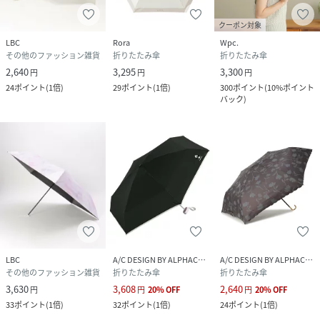
クーポン対象
LBC
Rora
Wpc.
その他のファッション雑貨
折りたたみ傘
折りたたみ傘
2,640
3,295
3,300
円
円
円
24
ポイント
(
1倍
)
29
ポイント
(
1倍
)
300
ポイント
(
10%ポイント
バック
)
LBC
A/C DESIGN BY ALPHACUBIC
A/C DESIGN BY ALPHACUBIC
その他のファッション雑貨
折りたたみ傘
折りたたみ傘
3,630
3,608
2,640
円
円
20
%
OFF
円
20
%
OFF
33
ポイント
(
1倍
)
32
ポイント
(
1倍
)
24
ポイント
(
1倍
)