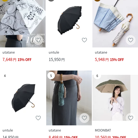
utatane
untule
utatane
7,648
15,950
5,948
円
15
%
OFF
円
円
15
%
OFF
4
5
6
untule
utatane
MOONBAT
14,850
8,498
10,560
円
円
15
%
OFF
円
20
%
OFF