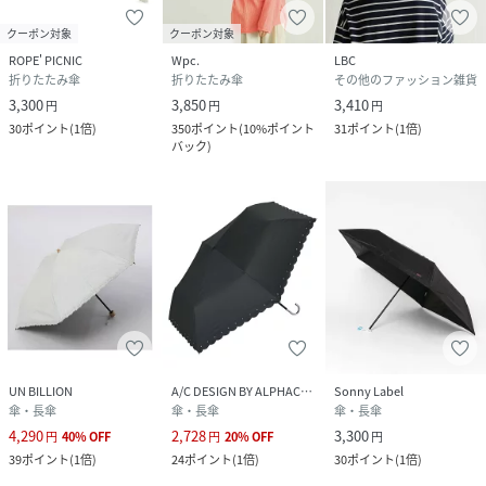
≪開閉方法≫
クーポン対象
クーポン対象
手開き（イージーオープン）仕様。ポキポキ折らずにスムー
ROPE' PICNIC
Wpc.
LBC
折りたたみ傘
折りたたみ傘
その他のファッション雑貨
ズに開閉できます。
3,300
3,850
3,410
ご使用になる前に製品に付属しているご使用上の注意をお読
円
円
円
30
ポイント
(
1倍
)
350
ポイント
(
10%ポイント
31
ポイント
(
1倍
)
みください。
バック
)
※撮影時の光、お使いのモニター環境によって色の見え方が
違う場合がございます。
【2026Spring/Summer】【26SS】
性別タイプ
レディース
原産国
ブラック（01）：中国｜ホワイト（10）：中国
｜ピンク（63）：中国
UN BILLION
A/C DESIGN BY ALPHACUBIC
Sonny Label
傘・長傘
傘・長傘
傘・長傘
素材
ブラック（01）：ポリエステル100%（PUコー
4,290
2,728
3,300
円
40
%
OFF
円
20
%
OFF
円
ティング）｜ホワイト（10）：ポリエステル
39
ポイント
(
1倍
)
24
ポイント
(
1倍
)
30
ポイント
(
1倍
)
100%（PUコーティング）｜ピンク（63）：ポ