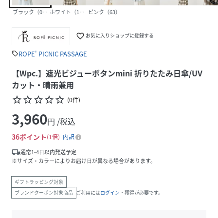
ブラック（01）
ホワイト（10）
ピンク（63）
favorite_border
お気に入りショップに登録する
ROPE' PICNIC PASSAGE
sell
【Wpc.】遮光ビジューボタンmini 折りたたみ日傘/UV
カット・晴雨兼用
star_border
star_border
star_border
star_border
star_border
(
0
件
)
3,960
円 /税込
36
ポイント
1倍
内訳
local_shipping
通常1-4日以内発送予定
※サイズ・カラーによりお届け日が異なる場合があります。
ギフトラッピング対象
ブランドクーポン対象商品
ご利用には
ログイン
・獲得が必要です。