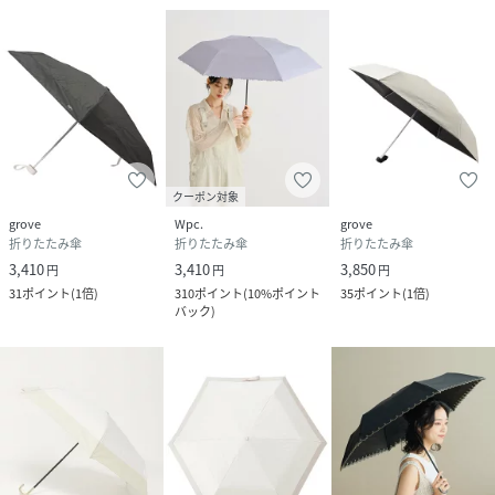
クーポン対象
grove
Wpc.
grove
折りたたみ傘
折りたたみ傘
折りたたみ傘
3,410
3,410
3,850
円
円
円
31
ポイント
(
1倍
)
310
ポイント
(
10%ポイント
35
ポイント
(
1倍
)
バック
)