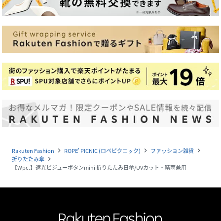
Rakuten Fashion
ROPE' PICNIC (ロペピクニック)
ファッション雑貨
navigate_next
navigate_next
navigate_next
折りたたみ傘
navigate_next
【Wpc.】遮光ビジューボタンmini 折りたたみ日傘/UVカット・晴雨兼用