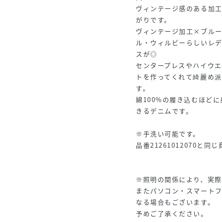
ヴィンテージ感のある加
がりです。
ヴィンテージ加工×ブル
ル・ウィルビーらしいレ
スが◎
センタープレスやハイウ
トを作ってくれて綺麗め
す。
綿100%の履き込むほど
きるデニムです。
※手洗い可能です。
品番21261012070と同
※照明の関係により、実際
またパソコン・スマート
なる場合もございます。
予めご了承ください。