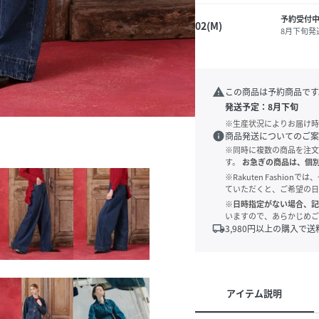
予約受付中
02(M)
8月下旬発
warning
この商品は予約商品です
発送予定：
8月下旬
※生産状況によりお届け時
info
商品発送についてのご案
※同時に複数の商品を注文
す。
お急ぎの商品は、個
※Rakuten Fashi
ていただくと、ご希望の日
※日時指定がない場合、記
いますので、あらかじめご
local_shipping
3,980
円以上の購入で送
アイテム説明