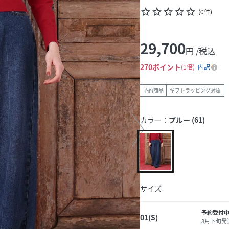
star_border
star_border
star_border
star_border
star_border
(
0
件
)
29,700
円 /税込
270
ポイント
1倍
内訳
予約商品
ギフトラッピング対象
カラー：
ブルー (61)
サイズ
予約受付中
01(S)
8月下旬発