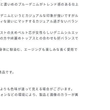
工と濃いめのブルーデニムがトレンド感のある仕上
ーデニムというとカジュアルな印象が強いですがル
ディな装いにマッチするカジュアル過ぎないバラン
エストの太めベルト芯が女性らしいデニムシルエッ
派の方や綺麗めトップスとの合わせも好バランスで
に身体に馴染む、エージングも楽しみな長く愛用で
じ商品です。
よりも色味が違って見える場合がございます。
フォンなどの環境により、製品と画像のカラーが異