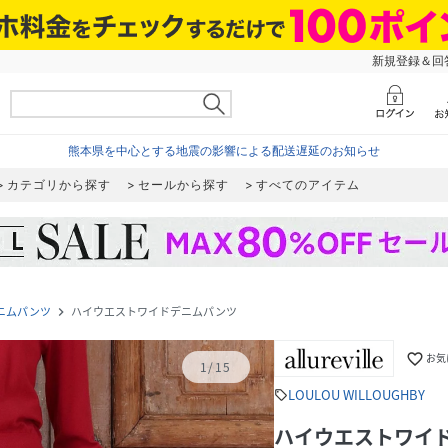
新規登録＆回答
熊本県を中心とする地震の影響による配送遅延のお知らせ
カテゴリから探す
セールから探す
すべてのアイテム
ニムパンツ
ハイウエストワイドデニムパンツ
navigate_next
favorite_border
お気
1
/
15
LOULOU WILLOUGHBY
sell
ハイウエストワイ