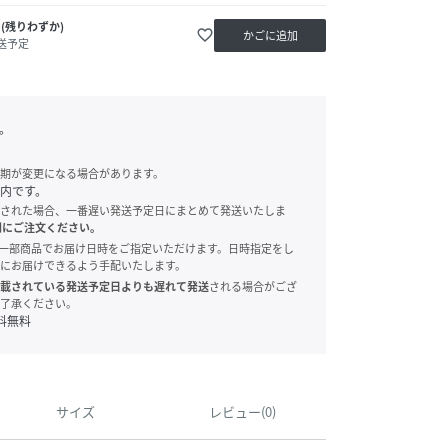
(残りわずか)
favorite_border
かごに追加
送予定
。
期が変更になる場合があります。
内です。
された場合、一番遅い発送予定日にまとめて発送いたしま
別にご注文ください。
onでは、一部商品でお届け日時をご指定いただけます。日時指定をし
にお届けできるよう手配いたします。
載されている発送予定日よりも遅れて発送
される場合がござ
了承ください。
料無料
サイズ
レビュー(0)