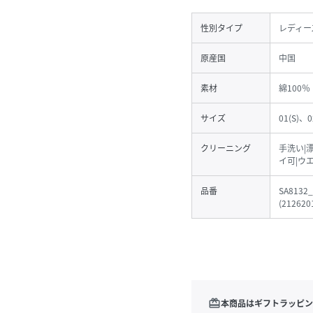
性別タイプ
レディー
原産国
中国
素材
綿100％
サイズ
01(S)、0
クリーニング
手洗い|
イ可|ウ
品番
SA8132_
(
212620
redeem
本商品はギフトラッピン