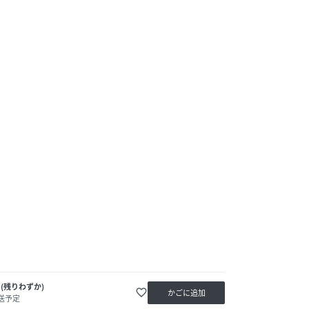
(残りわずか)
favorite_border
かごに追加
送予定