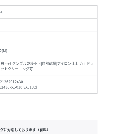
ス
2(M)
漂白不可|タンブル乾燥不可|自然乾燥|アイロン仕上げ可|ドラ
エットクリーニング可
21262012430
12430-61-010 SA8132
)
グに対応しております（有料）