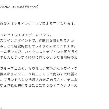
2026Autumn&Winter】
GHBY店舗とオンラインショップ限定販売になります。
わったハイウエストデニムパンツ。
ズラインがポイントで、綺麗目な印象を与えつ
ることで視覚的にもすっきりとみせてくれます。
ューム感ですが、ハイウエストデザインで脚が長く
がすとんとまっすぐ綺麗に見えるような着用時の美
なブルーデニムと、春夏らしい爽やかなホワイトデ
い繊細なヴィンテージ加工、そして内部まで綺麗に
様。ブランドらしい洗練された品の良さと、デニム
ルな世界観を共存させたこだわりのデニムシリーズ
ツ。