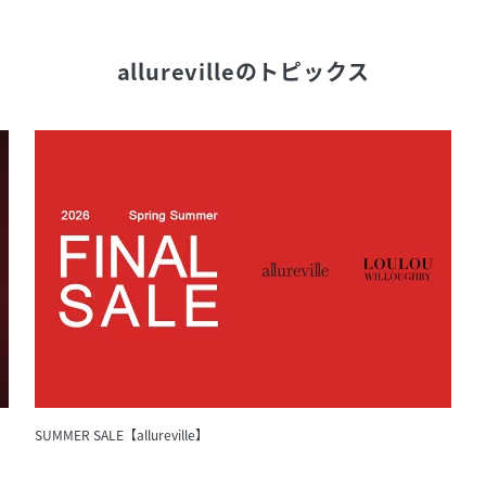
allureville
のトピックス
SUMMER SALE【allureville】