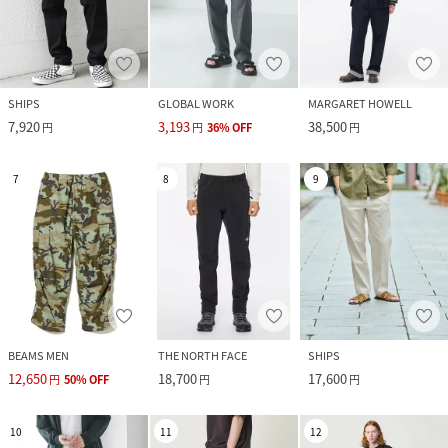
SHIPS
GLOBAL WORK
MARGARET HOWELL
7,920
3,193
38,500
円
円
36
%
OFF
円
7
8
9
BEAMS MEN
THE NORTH FACE
SHIPS
12,650
18,700
17,600
円
50
%
OFF
円
円
10
11
12