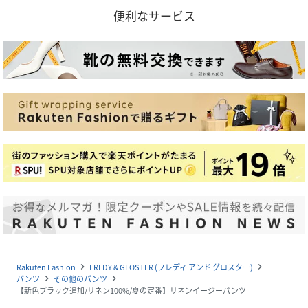
便利なサービス
Rakuten Fashion
FREDY & GLOSTER (フレディ アンド グロスター)
navigate_next
navigate_next
パンツ
その他のパンツ
navigate_next
navigate_next
【新色ブラック追加/リネン100%/夏の定番】リネンイージーパンツ