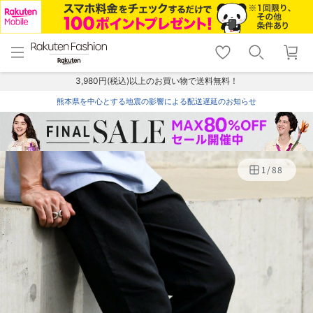
menu
home
search
favorite_border
shopping_cart
lock_outline
メニュー
トップ
検索
お気に入り
カート
ログイン
3,980円(税込)以上のお買い物で送料無料！
熊本県を中心とする地震の影響による配送遅延のお知らせ
1
/
88