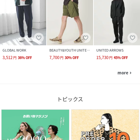
GLOBAL WORK
BEAUTY&YOUTH UNITED ARROWS
UNITED ARROWS
3,512
7,700
15,730
円
36
%
OFF
円
30
%
OFF
円
45
%
OFF
more
navigate_next
トピックス