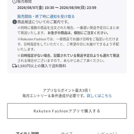
schedule
販売期間
2026/08/07(金) 10:30
〜
2026/08/09(日) 23:59
販売開始・終了時に通知を受け取る
info
商品発送についてのご案内です。
※同時に複数の商品を注文された場合、一番遅い発送予定日にまとめ
て発送いたします。
お急ぎの商品は、個別にご注文ください。
※Rakuten Fashionでは、一部商品でお届け日時をご指定いただけま
す。日時指定をしていただくと、ご希望の日にお届けできるよう手配
いたします。
※日時指定がない場合、記載されている発送予定日よりも遅れて発送
される場合がございますので、あらかじめご了承ください。
local_shipping
3,980
円以上の購入で送料無料
アプリならポイント最大3倍！
毎月エントリー＆条件達成が必要です。
詳しくはこちら
Rakuten Fashionアプリで購入する
アイテム説明
サイズ
レビュー(-)