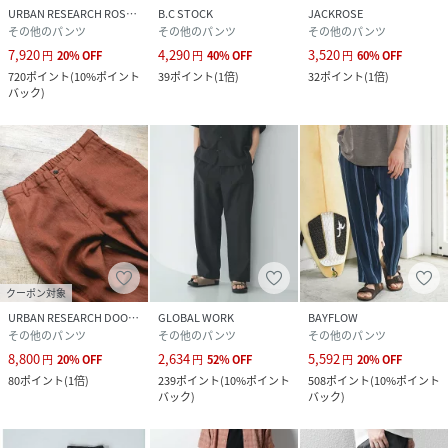
URBAN RESEARCH ROSSO
B.C STOCK
JACKROSE
その他のパンツ
その他のパンツ
その他のパンツ
7,920
4,290
3,520
円
20
%
OFF
円
40
%
OFF
円
60
%
OFF
720
ポイント
(
10%ポイント
39
ポイント
(
1倍
)
32
ポイント
(
1倍
)
バック
)
クーポン対象
URBAN RESEARCH DOORS
GLOBAL WORK
BAYFLOW
その他のパンツ
その他のパンツ
その他のパンツ
8,800
2,634
5,592
円
20
%
OFF
円
52
%
OFF
円
20
%
OFF
80
ポイント
(
1倍
)
239
ポイント
(
10%ポイント
508
ポイント
(
10%ポイント
バック
)
バック
)