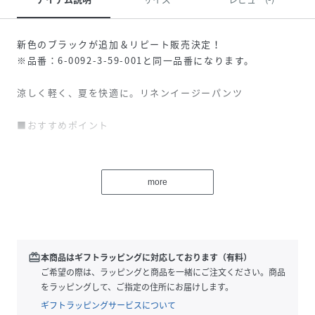
新色のブラックが追加＆リピート販売決定！
※品番：6-0092-3-59-001と同一品番になります。
涼しく軽く、夏を快適に。リネンイージーパンツ
■おすすめポイント
・リネン100%素材で通気性抜群
清涼感のあるリネン素材で、蒸れにくく夏でも快適な履き心
more
地。
・軽やかでナチュラルな風合い
リネン特有の表情と落ち感で、シンプルでも雰囲気のある一
本に。
redeem
本商品はギフトラッピングに対応しております（有料）
ご希望の際は、ラッピングと商品を一緒にご注文ください。商品
・ウエストイージー仕様
をラッピングして、ご指定の住所にお届けします。
ゴム＋ドローコードでストレスフリーな着用感。サイズ調整
ギフトラッピングサービスについて