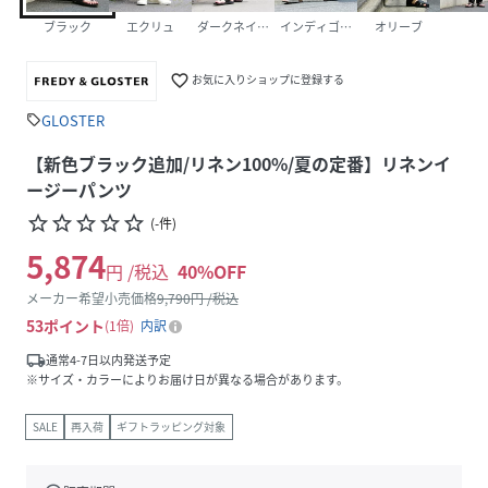
ブラック
エクリュ
ダークネイビー
インディゴブルー
オリーブ
favorite_border
お気に入りショップに登録する
GLOSTER
sell
【新色ブラック追加/リネン100%/夏の定番】リネンイ
ージーパンツ
star_border
star_border
star_border
star_border
star_border
(
-
件
)
5,874
円 /税込
40
%OFF
メーカー希望小売価格
9,790
円 /税込
53
ポイント
1倍
内訳
local_shipping
通常4-7日以内発送予定
※サイズ・カラーによりお届け日が異なる場合があります。
SALE
再入荷
ギフトラッピング対象