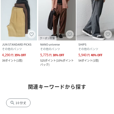
クーポン対象
JUN STANDARD PICKS
NANO universe
SHIPS
その他のパンツ
その他のパンツ
その他のパンツ
4,290
5,775
5,940
円
35
%
OFF
円
30
%
OFF
円
40
%
OFF
39
ポイント
(
1倍
)
525
ポイント
(
10%ポイント
54
ポイント
(
1倍
)
バック
)
関連キーワードから探す
search
10分丈