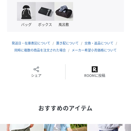
も簡単。
・すっきり見えるテーパードシルエット
リラックス感がありつつ、裾に向かって細くなるシルエット
バッグ
ボックス
風呂敷
で大人っぽく着用可能。
・デイリーに使いやすい万能パンツ
発送日・在庫表記について
置き配について
交換・返品について
Tシャツからシャツまで幅広く合わせられる、夏の主役ボト
同時に複数の商品を注文された場合
メーカー希望小売価格について
ム。
■おすすめスタイリング
シェア
ROOMに投稿
・Tシャツ合わせで王道リラックス
シンプルな無地Tと合わせて、抜け感のある大人カジュアル
に。
おすすめのアイテム
・シャツ合わせできれいめに
半袖シャツやリネンシャツと合わせて、清涼感ある上品スタ
イル。