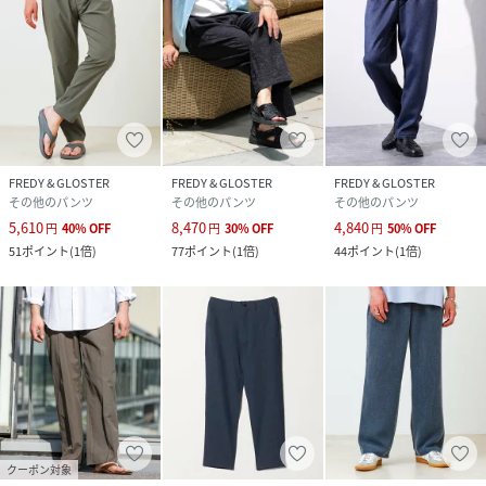
・サンダルで夏らしく
レザーサンダルやトングサンダルで軽快な足元に。
・スニーカーで街着に
白スニーカー合わせでクリーンなデイリーコーデにも◎
#FREDY＆GLOSTER #リネンパンツ #イージーパンツ #夏コ
FREDY & GLOSTER
FREDY & GLOSTER
FREDY & GLOSTER
ーデ #大人カジュアル #リラックススタイル #涼しいパンツ
その他のパンツ
その他のパンツ
その他のパンツ
#テーパードパンツ #シンプルコーデ #サマースタイル
5,610
8,470
4,840
円
40
%
OFF
円
30
%
OFF
円
50
%
OFF
51
ポイント
(
1倍
)
77
ポイント
(
1倍
)
44
ポイント
(
1倍
)
【GLOSTER/グロスター】
“やさしさ・さわやか・童心”” この3つの考え方をベース
に、シンプルな中に着心地の良さがあり、誰かにちょっと褒
められるようなストーリーが生まれる良質なデイリーユース
アイテムを提案します。
フレンチカジュアル、トラッドを基本として遊び心のあるデ
ィテール、色柄、サイジングなどでアレンジし、エイジレス
でタイムレスな展開。
GLOSTERは毎日がほんの少しでもHAPPYになれることを提
クーポン対象