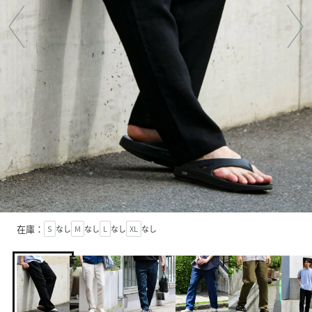
在庫：
S
なし
M
なし
L
なし
XL
なし