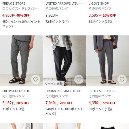
FREAK’S STORE
UNITED ARROWS LTD. OUTLET
JIGGYS SHOP
スラックス・ドレスパンツ
その他のパンツ
その他のパンツ
4,950
7,920
3,595
円
40
%
OFF
円
円
10
%
OFF
450
ポイント
(
10%ポイント
72
ポイント
(
1倍
)
32
ポイント
(
1倍
)
バック
)
クーポン対象
FREDY & GLOSTER
URBAN RESEARCH DOORS
FREDY & GLOSTER
その他のパンツ
その他のパンツ
その他のパンツ
3,432
7,040
4,356
円
60
%
OFF
円
20
%
OFF
円
55
%
OFF
31
ポイント
(
1倍
)
640
ポイント
(
10%ポイント
39
ポイント
(
1倍
)
バック
)