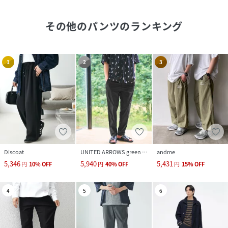
その他のパンツ
のランキング
1
2
3
Discoat
UNITED ARROWS green label relaxing
andme
5,346
5,940
5,431
円
10
%
OFF
円
40
%
OFF
円
15
%
OFF
4
5
6