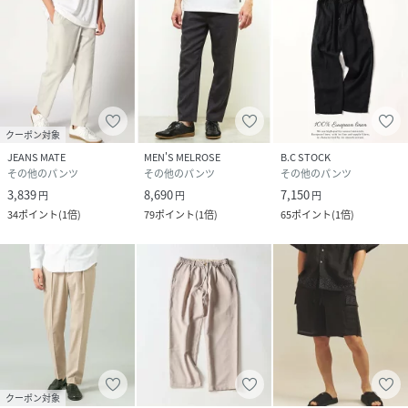
クーポン対象
JEANS MATE
MEN'S MELROSE
B.C STOCK
その他のパンツ
その他のパンツ
その他のパンツ
3,839
8,690
7,150
円
円
円
34
ポイント
(
1倍
)
79
ポイント
(
1倍
)
65
ポイント
(
1倍
)
クーポン対象