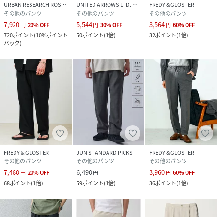
供し続けます。
URBAN RESEARCH ROSSO
UNITED ARROWS LTD. OUTLET
FREDY & GLOSTER
その他のパンツ
その他のパンツ
その他のパンツ
7,920
5,544
3,564
※お取扱い上のご注意
円
20
%
OFF
円
30
%
OFF
円
60
%
OFF
720
ポイント
(
10%ポイント
50
ポイント
(
1倍
)
32
ポイント
(
1倍
)
アテンションタグを必ずご確認の上、着用又はお取り扱いく
バック
)
ださい。
※店頭及び屋外での撮影画像は、光の当たり具合で色味が違
って見える場合があります。
※商品画像に関しては出来る限り忠実に表示出来るよう努め
ておりますが、お客様がご利用のモニターの設定及び特性に
より、実際の商品と比較し色味に若干の誤差が生じる場合が
あります。
※画像の商品はサンプルとなりますので実際の商品と仕様、
加工、サイズが若干異なる場合がございます。
FREDY & GLOSTER
JUN STANDARD PICKS
FREDY & GLOSTER
エクリュ：身長173 着用サイズ：M
その他のパンツ
その他のパンツ
その他のパンツ
ダークネイビー：身長175cm 着用サイズ：L
7,480
6,490
3,960
円
20
%
OFF
円
円
60
%
OFF
インディゴブルー：身長173 着用サイズ：M
68
ポイント
(
1倍
)
59
ポイント
(
1倍
)
36
ポイント
(
1倍
)
オリーブ：身長177cm 着用サイズ：L
ブラック：身長175cm 着用サイズ：L