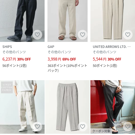
性別タイプ
メンズ
原産国
中国製
素材
リネン100%
SHIPS
GAP
UNITED ARROWS LTD. OUTLET
サイズ
S、M、L、XL
その他のパンツ
その他のパンツ
その他のパンツ
6,237
3,998
5,544
円
30
%
OFF
円
69
%
OFF
円
30
%
OFF
品番
SA7461_6
56
ポイント
(
1倍
)
363
ポイント
(
10%ポイント
50
ポイント
(
1倍
)
(
6-0092-6-59-001-90-06 SA7461
)
バック
)
クーポン対象