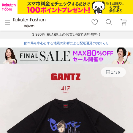
menu
home
search
favorite_border
shopping_cart
lock_outline
メニュー
トップ
検索
お気に入り
カート
ログイン
3,980円(税込)以上のお買い物で送料無料！
熊本県を中心とする地震の影響による配送遅延のお知らせ
1
/
36