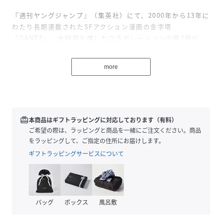
『週刊ヤングジャンプ』（集英社）にて、2000年から13年に
わたり長期連載されたSFアクション漫画の金字塔
『GANTZ』。大好評を博したコラボレーションの第3弾が、
ついに登場します。
more
今回採用したグラフィックも、著者・奥浩哉先生が自ら制作
し、昨年8月にセルフ出版した初のデジタル画集『奥浩哉
COLORWORKS』の収録イラストのみで構成。
417でしか手に入らない、こだわりの詰まった渾身のコレク
redeem
本商品はギフトラッピングに対応しております（有料）
ションを是非ご覧いただきたい。
ご希望の際は、ラッピングと商品を一緒にご注文ください。商品
・・・・・・・・・・・・・・・・・
をラッピングして、ご指定の住所にお届けします。
COL.001
ギフトラッピングサービスについて
物語終盤を彩る3人のヒロイン、レイカ、山咲杏、メアリ
ー・マクレーンをバンドTシャツ風に落とし込んだ一枚。
バックには死闘を繰り広げたミッションの標的リストをツア
ースケジュールのようにデザインしたスタイリッシュな1着。
バッグ
ボックス
風呂敷
COL.002