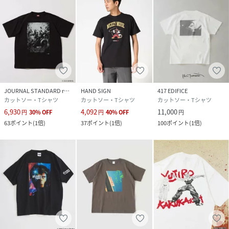
JOURNAL STANDARD relume
HAND SIGN
417 EDIFICE
カットソー・Tシャツ
カットソー・Tシャツ
カットソー・Tシャツ
6,930
4,092
11,000
円
30
%
OFF
円
40
%
OFF
円
63
ポイント
(
1倍
)
37
ポイント
(
1倍
)
100
ポイント
(
1倍
)