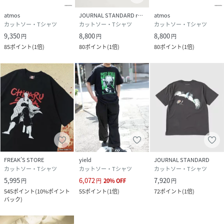
き/GIGANT/ギガント
atmos
JOURNAL STANDARD relume
atmos
カットソー・Tシャツ
カットソー・Tシャツ
カットソー・Tシャツ
性別タイプ
ユニセックス
9,350
8,800
8,800
円
円
円
85
ポイント
(
1倍
)
80
ポイント
(
1倍
)
80
ポイント
(
1倍
)
原産国
中国
素材
本体:綿100% 衿部分:綿95%、ポリウレタン5%
サイズ
M、L、XL
クリーニング
本体:洗濯機洗い（弱）
品番
SA5234_26071312101820
(
26071312101820-002-803 SA5234
)
FREAK’S STORE
yield
JOURNAL STANDARD
カットソー・Tシャツ
カットソー・Tシャツ
カットソー・Tシャツ
5,995
6,072
7,920
円
円
20
%
OFF
円
545
ポイント
(
10%ポイント
55
ポイント
(
1倍
)
72
ポイント
(
1倍
)
バック
)