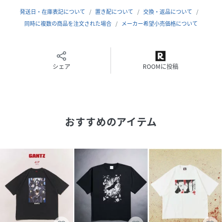
本作で人気の高いキャラクターのひとり、西丈一郎。
発送日・在庫表記について
置き配について
交換・返品について
武器を構えつつもイヤホンをしている描写は常にスタンドプ
同時に複数の商品を注文された場合
メーカー希望小売価格について
レーで孤独な雰囲気を持つ西らしさが出ている。
背中の首元にはGANTZロゴをダブルラバーでプリントし高級
感をプラス。
シェア
ROOMに投稿
COL.006
主人公・玄野計を筆頭に、物語終盤のチームで構成されたグ
ラフィック。
今にも動き出しそうなダイナミックなポージングと、キャラ
おすすめのアイテム
クター一人ひとりの表情。
少し褪せたグレーのボディにメタリックロゴをプリントする
ことで、
SF感を演出したクールなデザインに仕上がっています。
COL.007
玄野計が愛する小島多恵とともに微笑みあうグラフィック。
シーズンレスで着用しやすい生地感のスウェットの背中の首
元には