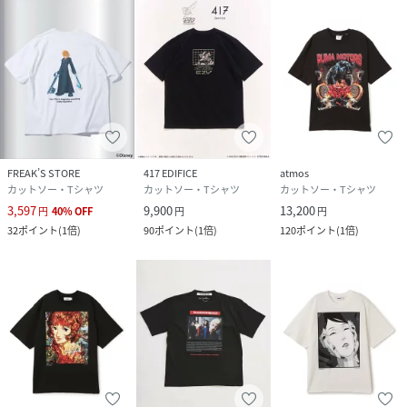
す。
背中の首元にはGANTZロゴをダブルラバーでプリントし高級
感をプラス。
・・・・・・・・・・・・・・・・・
『GANTZ』
奥浩哉による日本の漫画。『週刊ヤングジャンプ』（集英
社）において、2000年31号から2013年29号まで連載。
独特の世界観や激しいバトル描写、魅力的なキャラクターな
FREAK’S STORE
417 EDIFICE
atmos
どが評価され、日本のみならず、海外からも高い支持を集め
カットソー・Tシャツ
カットソー・Tシャツ
カットソー・Tシャツ
ています。
3,597
9,900
13,200
円
40
%
OFF
円
円
『奥浩哉COLORWORKS』
32
ポイント
(
1倍
)
90
ポイント
(
1倍
)
120
ポイント
(
1倍
)
奥浩哉先生ご自身で制作・セルフ出版で刊行した初のデジタ
ル画集
『GANTZ』、『いぬやしき』、『GIGANT』の他、落書き、
下書き、ペン入れ画からボツ原稿まで家にあったカラー画の
殆どを収録！
収録作品数：カラー158点＋白黒79点＝計237点
総ページ数：277頁
奥浩哉/COLORWORKS/GANTZ/ガンツ/いぬやし