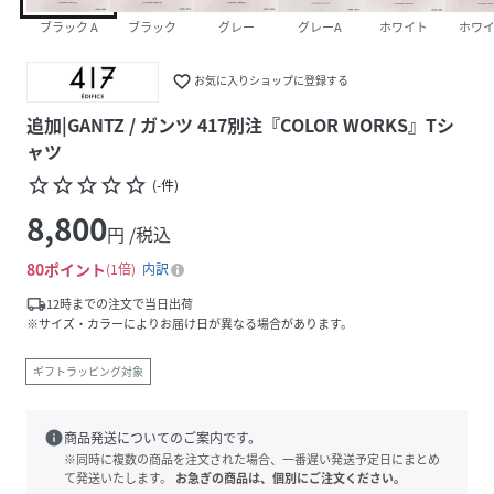
ブラック A
ブラック
グレー
グレーA
ホワイト
ホワイ
favorite_border
お気に入りショップに登録する
追加|GANTZ / ガンツ 417別注『COLOR WORKS』Tシ
ャツ
star_border
star_border
star_border
star_border
star_border
(
-
件
)
8,800
円 /税込
80
ポイント
1倍
内訳
local_shipping
12時までの注文で当日出荷
※サイズ・カラーによりお届け日が異なる場合があります。
ギフトラッピング対象
info
商品発送についてのご案内です。
※同時に複数の商品を注文された場合、一番遅い発送予定日にまとめ
て発送いたします。
お急ぎの商品は、個別にご注文ください。