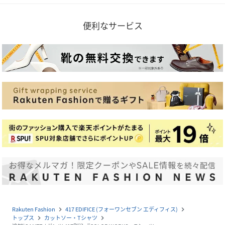
便利なサービス
Rakuten Fashion
417 EDIFICE (フォーワンセブン エディフィス)
navigate_next
navigate_next
トップス
カットソー・Tシャツ
navigate_next
navigate_next