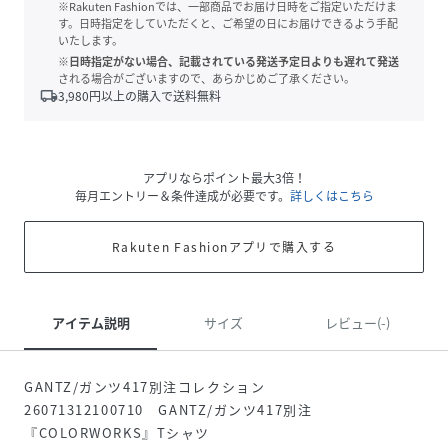
※Rakuten Fashionでは、一部商品でお届け日時をご指定いただけま
す。日時指定をしていただくと、ご希望の日にお届けできるよう手配
いたします。
※日時指定がない場合、記載されている発送予定日よりも遅れて発送
される場合がございますので、あらかじめご了承ください。
local_shipping
3,980
円以上の購入で送料無料
アプリならポイント最大3倍！
毎月エントリー＆条件達成が必要です。
詳しくはこちら
Rakuten Fashionアプリで購入する
アイテム説明
サイズ
レビュー(-)
GANTZ/ガンツ417別注コレクション
26071312100710 GANTZ/ガンツ417別注
『COLORWORKS』Tシャツ