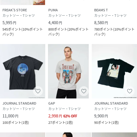
FREAK’S STORE
PUMA
BEAMS T
カットソー・Tシャツ
カットソー・Tシャツ
カットソー・Tシャツ
5,995
4,400
8,580
円
円
円
545
ポイント
(
10%ポイント
800
ポイント
(
20%ポイント
780
ポイント
(
10%ポイント
バック
)
バック
)
バック
)
JOURNAL STANDARD
GAP
JOURNAL STANDARD
カットソー・Tシャツ
カットソー・Tシャツ
カットソー・Tシャツ
11,000
2,998
9,900
円
円
62
%
OFF
円
100
ポイント
(
1倍
)
27
ポイント
(
1倍
)
90
ポイント
(
1倍
)