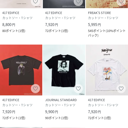
GANTZロゴをメタリックでプリントし高級感をプラス。
417 EDIFICE
417 EDIFICE
FREAK’S STORE
COL.010 011
カットソー・Tシャツ
カットソー・Tシャツ
カットソー・Tシャツ
『COLORWORKS』内に収録されている線画をダイナミック
8,800
7,920
5,995
円
円
円
にプリント。
80
ポイント
(
1倍
)
72
ポイント
(
1倍
)
545
ポイント
(
10%ポイント
更に奥浩哉氏のスタジオネームロゴを配している。
バック
)
フロントは「G」の上からダブルラバーでGANTZロゴをプリ
ント。シンプルながら凝ったデザイン。
COL.016
鮮やかなグラフィックの上に大きなGANTZロゴをレイアウ
ト。
90年代初頭に見られるようなポスターグラフィックをイメー
ジしたインパクトのあるデザインにしました。
417 EDIFICE
JOURNAL STANDARD
417 EDIFICE
COL.017
カットソー・Tシャツ
カットソー・Tシャツ
カットソー・Tシャツ
本作の主人公である玄野計がZガンを構えている描写。
7,920
9,900
7,920
円
円
円
玄野の鬼気迫る表情、GANTZといえばのメカニックデザイ
72
ポイント
(
1倍
)
90
ポイント
(
1倍
)
72
ポイント
(
1倍
)
ン。
Zガンから迸るエフェクトが最高に格好いいグラフィックで