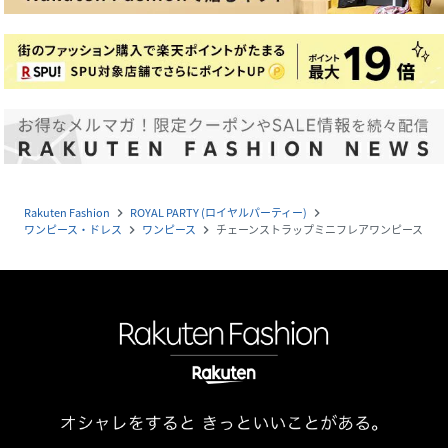
Rakuten Fashion
ROYAL PARTY (ロイヤルパーティー)
navigate_next
navigate_next
ワンピース・ドレス
ワンピース
チェーンストラップミニフレアワンピース
navigate_next
navigate_next