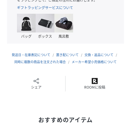
ギフトラッピングサービスについて
透け感：なし
裏地：なし
伸縮性：あり
生地の厚さ：普通
バッグ
ボックス
風呂敷
※商品画像はサンプルのため、色味やサイズ等の仕様に変更
がある場合がございますので、予めご了承下さい。
発送日・在庫表記について
置き配について
交換・返品について
同時に複数の商品を注文された場合
メーカー希望小売価格について
性別タイプ
レディース
原産国
中国
シェア
ROOMに投稿
素材
本体 ポリエステル-66%/綿-34%チェーン部分 合
成皮革
サイズ
FREE
おすすめのアイテム
品番
SA4925_74626821