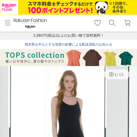
menu
home
search
favorite_border
shopping_cart
lock_outline
メニュー
トップ
検索
お気に入り
カート
ログイン
3,980円(税込)以上のお買い物で送料無料！
熊本県を中心とする地震の影響による配送遅延のお知らせ
1
/
12