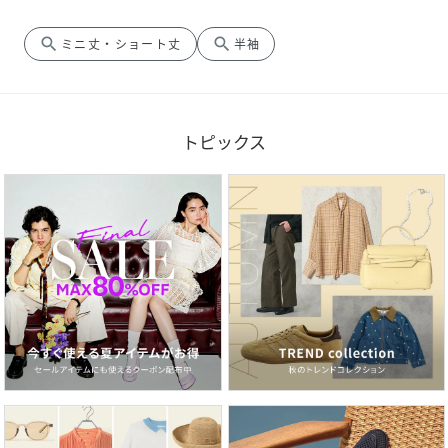
search
search
ミニ丈・ショート丈
半袖
トピックス