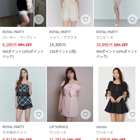
ROYAL PARTY
ROYAL PARTY
ROYAL PARTY
パーカー・フーディー
シャツ・ブラウス
ワンピース
6,160
14,300
10,890
円
44
%
OFF
円
円
10
%
OFF
560
ポイント
(
10%ポイント
130
ポイント
(
1倍
)
990
ポイント
(
10%ポイント
バック
)
バック
)
ROYAL PARTY
LIP SERVICE
rienda
その他のパンツ
ワンピース
ワンピース
8,811
11,781
5,500
円
10
%
OFF
円
10
%
OFF
円
50
%
OFF