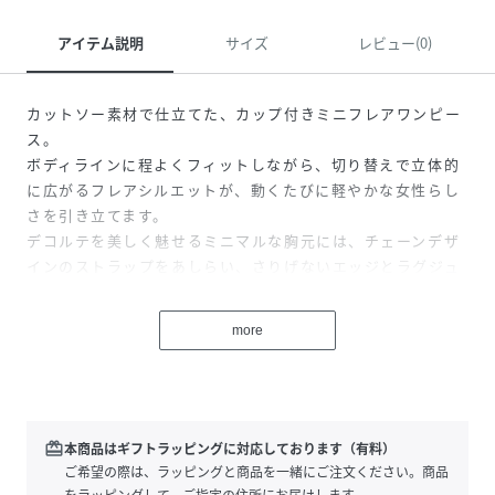
アイテム説明
サイズ
レビュー(0)
カットソー素材で仕立てた、カップ付きミニフレアワンピー
ス。
ボディラインに程よくフィットしながら、切り替えで立体的
に広がるフレアシルエットが、動くたびに軽やかな女性らし
さを引き立てます。
デコルテを美しく魅せるミニマルな胸元には、チェーンデザ
インのストラップをあしらい、さりげないエッジとラグジュ
アリーな存在感をプラス。シンプルな中に洗練されたアクセ
ントが光り、大人の色気を自然に引き出します。
more
1枚でさらりと着るだけでスタイルが完成する、無駄を削ぎ
落としたシンプルラグジュアリーな1着。
甘さを抑えたミニマルさの中に、確かな女性らしさが際立つ
ワンピースです。
redeem
本商品はギフトラッピングに対応しております（有料）
DETAIL
ご希望の際は、ラッピングと商品を一緒にご注文ください。商品
・カップ付き
をラッピングして、ご指定の住所にお届けします。