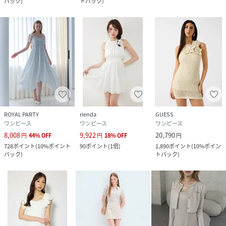
バック
)
トバック
)
ROYAL PARTY
rienda
GUESS
ワンピース
ワンピース
ワンピース
8,008
9,922
20,790
円
44
%
OFF
円
18
%
OFF
円
728
ポイント
(
10%ポイント
90
ポイント
(
1倍
)
1,890
ポイント
(
10%ポイン
バック
)
トバック
)