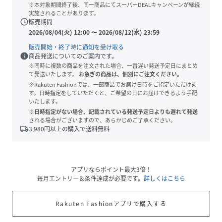
※本対象期間終了後、同一商品にてスーパーDEALキャンペーンが継続
実施されることがあります。
schedule
販売期間
2026/08/04(火) 12:00
〜
2026/08/12(水) 23:59
販売開始・終了時に通知を受け取る
info
商品発送についてのご案内です。
※同時に複数の商品を注文された場合、一番遅い発送予定日にまとめ
て発送いたします。
お急ぎの商品は、個別にご注文ください。
※Rakuten Fashionでは、一部商品でお届け日時をご指定いただけま
す。日時指定をしていただくと、ご希望の日にお届けできるよう手配
いたします。
※日時指定がない場合、記載されている発送予定日よりも遅れて発送
される場合がございますので、あらかじめご了承ください。
local_shipping
3,980
円以上の購入で送料無料
アプリならポイント最大3倍！
毎月エントリー＆条件達成が必要です。
詳しくはこちら
Rakuten Fashionアプリで購入する