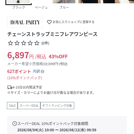
ブラック
ベージュ
ブルー
favorite_border
お気に入りショップに登録する
チェーンストラップミニフレアワンピース
star_border
star_border
star_border
star_border
star_border
(
0
件
)
6,897
円 /税込
43
%OFF
メーカー希望小売価格
12,100
円 /税込
627
ポイント
内訳
10%ポイントバック
local_shipping
4-15日以内発送予定
※サイズ・カラーによりお届け日が異なる場合があります。
SALE
スーパーDEAL
ギフトラッピング対象
schedule
スーパーDEAL
10
%ポイントバック対象期間
2026/08/04(火) 10:00
〜
2026/08/12(水) 09:59