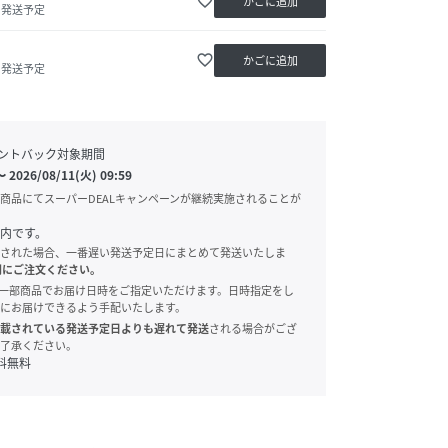
favorite_border
かごに追加
内発送予定
favorite_border
かごに追加
内発送予定
ントバック対象期間
〜
2026/08/11(火) 09:59
商品にてスーパーDEALキャンペーンが継続実施されることが
内です。
された場合、一番遅い発送予定日にまとめて発送いたしま
別にご注文ください。
onでは、一部商品でお届け日時をご指定いただけます。日時指定をし
にお届けできるよう手配いたします。
載されている発送予定日よりも遅れて発送
される場合がござ
了承ください。
料無料