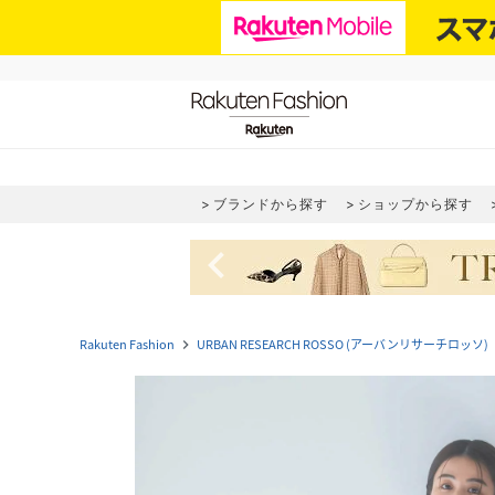
ブランドから探す
ショップから探す
navigate_before
Rakuten Fashion
URBAN RESEARCH ROSSO (アーバンリサーチロッソ)
navigate_next
nav