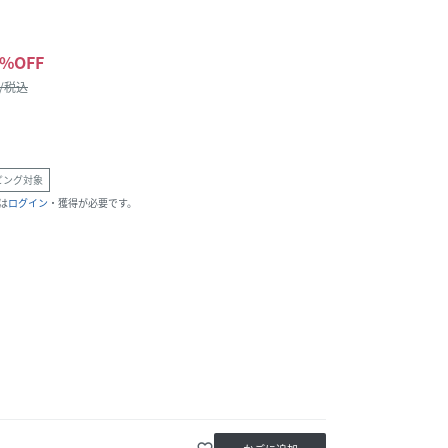
%OFF
 /税込
ピング対象
は
ログイン
・獲得が必要です。