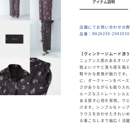
アイテム説明
店舗にてお問い合わせの
品番：RA26230-2042030
【ヴィンテージムード漂
ニュアンス感のあるオリ
程よいツヤと落ち感を備
軽やかな表情が魅力です
に、ダークトーンをベース
さがありながらも取り入
ルーズなストレートシル
ある穿き心地を実現。ウ
けます。シンプルなトッ
ラウスを合わせたきれい
る着こなしまで幅広く活