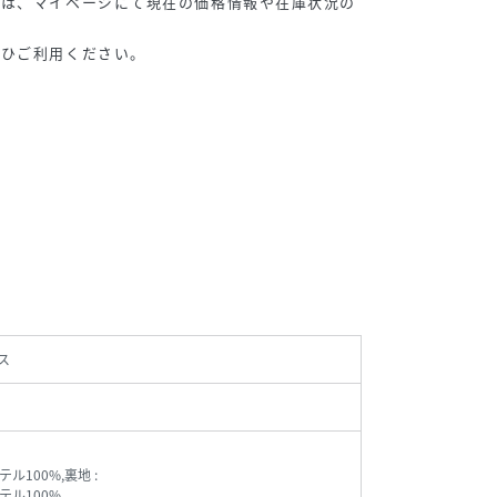
品は、マイページにて現在の価格情報や在庫状況の
ぜひご利用ください。
ス
ル100%,裏地 :
テル100%