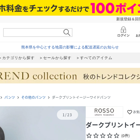
新規登録＆回答
熊本県を中心とする地震の影響による配送遅延のお知らせ
カテゴリから探す
セールから探す
すべてのアイテム
パンツ
その他のパンツ
ダークプリントイージーワイドパンツ
igate_next
navigate_next
navigate_next
favorite_border
お気
1
/
23
ダークプリントイ
star_border
star_border
star_border
star_border
star_border
(
0
件
)