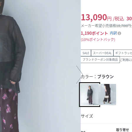
13,090
円 /税込
30
メーカー希望小売価格
18,700
円
1,190
ポイント
内訳
10%ポイントバック
SALE
スーパーDEAL
ギフトラッ
ブランドクーポン対象商品
ご利用に
カラー：
ブラウン
サイズ
取り寄せ