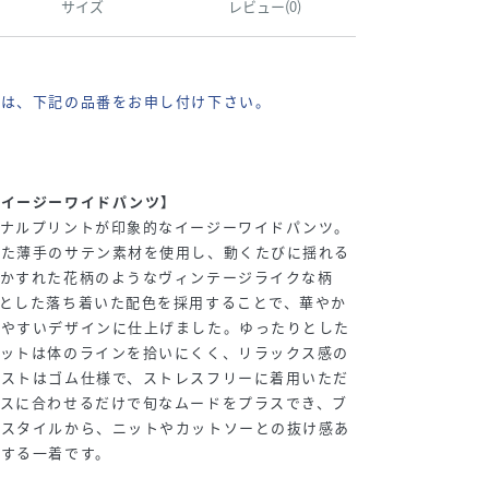
サイズ
レビュー(0)
際は、下記の品番をお申し付け下さい。
うイージーワイドパンツ】
ジナルプリントが印象的なイージーワイドパンツ。
えた薄手のサテン素材を使用し、動くたびに揺れる
。かすれた花柄のようなヴィンテージライクな柄
とした落ち着いた配色を採用することで、華やか
れやすいデザインに仕上げました。ゆったりとした
エットは体のラインを拾いにくく、リラックス感の
エストはゴム仕様で、ストレスフリーに着用いただ
プスに合わせるだけで旬なムードをプラスでき、ブ
めスタイルから、ニットやカットソーとの抜け感あ
躍する一着です。