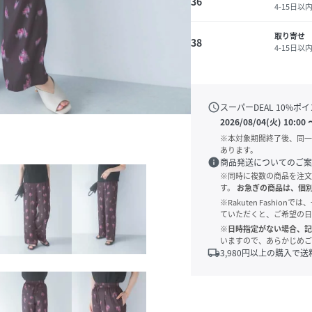
36
4-15日以
取り寄せ
38
4-15日以
schedule
スーパーDEAL
10
%ポイ
2026/08/04(火) 10:00
※本対象期間終了後、同一
あります。
info
商品発送についてのご案
※同時に複数の商品を注文
す。
お急ぎの商品は、個
※Rakuten Fashi
ていただくと、ご希望の日
※日時指定がない場合、記
いますので、あらかじめご
local_shipping
3,980
円以上の購入で送