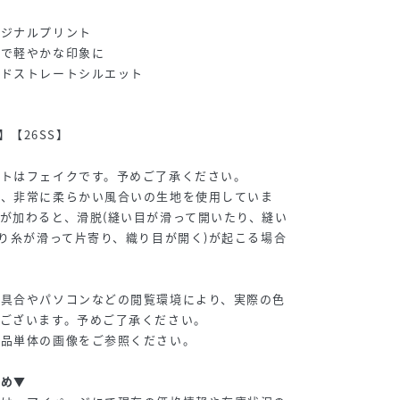
リジナルプリント
材で軽やかな印象に
イドストレートシルエット
er】【26SS】
ットはフェイクです。予めご了承ください。
し、非常に柔らかい風合いの生地を使用していま
が加わると、滑脱(縫い目が滑って開いたり、縫い
織り糸が滑って片寄り、織り目が開く)が起こる場合
り具合やパソコンなどの閲覧環境により、実際の色
ございます。予めご了承ください。
商品単体の画像をご参照ください。
すめ▼