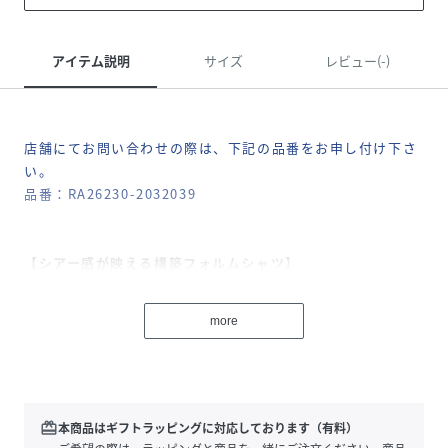
アイテム説明
サイズ
レビュー(-)
店舗にてお問い合わせの際は、下記の品番をお申し付け下さ
い。
品番：RA26230-2032039
【シアー感が映える構築フォルムシャツ】
程よい透け感と繊細な表情が魅力のオーガンジージャガード
素材を使用したフォルムシャツ。軽やかさがありながらも、
more
適度なハリ感を備えた素材が立体的なシルエットを美しく引
き立てます。ふんわりとした袖のフォルムに対し、ウエスト
は程よくシェイプすることで、メリハリのあるバランスの取
れた印象に。襟付きデザインと比翼仕立てが甘さを抑え、モ
ード感のあるハンサムな雰囲気を演出します。無地ライクな
redeem
本商品はギフトラッピングに対応しております（有料）
ジャガード柄がさりげなく奥行きを添え、シンプルなスタイ