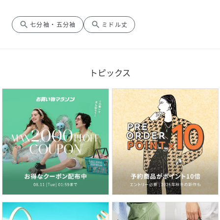
search
search
七分袖・五分袖
ミドル丈
トピックス