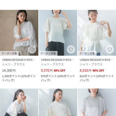
素材感
透け感 : あり
伸縮性 : なし
裏地 : なし
光沢 : なし
ポケット : なし
クーポン対象
クーポン対象
クーポン対象
URBAN RESEARCH ROSSO
URBAN RESEARCH ROSSO
URBAN RESEARCH ROSSO
シャツ・ブラウス
シャツ・ブラウス
シャツ・ブラウス
性別タイプ
レディース
14,300
9,570
8,910
円
円
40
%
OFF
円
40
%
OFF
1,300
ポイント
(
10%ポイン
870
ポイント
(
10%ポイント
810
ポイント
(
10%ポイント
原産国
中国
トバック
)
バック
)
バック
)
素材
ポリエステル100%
サイズ
Free
品番
SA2151_RA26230