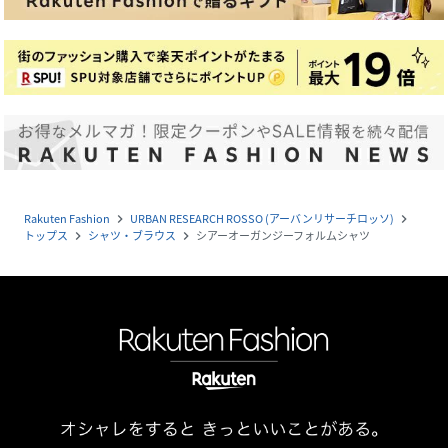
Rakuten Fashion
URBAN RESEARCH ROSSO (アーバンリサーチロッソ)
navigate_next
navigate_next
トップス
シャツ・ブラウス
シアーオーガンジーフォルムシャツ
navigate_next
navigate_next