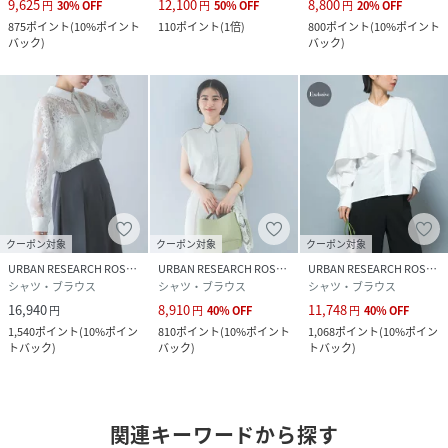
9,625
12,100
8,800
円
30
%
OFF
円
50
%
OFF
円
20
%
OFF
875
ポイント
(
10%ポイント
110
ポイント
(
1倍
)
800
ポイント
(
10%ポイント
バック
)
バック
)
クーポン対象
クーポン対象
クーポン対象
URBAN RESEARCH ROSSO
URBAN RESEARCH ROSSO
URBAN RESEARCH ROSSO
シャツ・ブラウス
シャツ・ブラウス
シャツ・ブラウス
16,940
8,910
11,748
円
円
40
%
OFF
円
40
%
OFF
1,540
ポイント
(
10%ポイン
810
ポイント
(
10%ポイント
1,068
ポイント
(
10%ポイン
トバック
)
バック
)
トバック
)
関連キーワードから探す