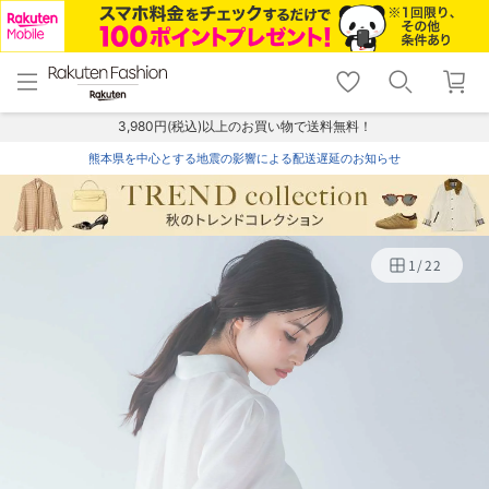
menu
home
search
favorite_border
shopping_cart
lock_outline
メニュー
トップ
検索
お気に入り
カート
ログイン
3,980円(税込)以上のお買い物で送料無料！
熊本県を中心とする地震の影響による配送遅延のお知らせ
1
/
22