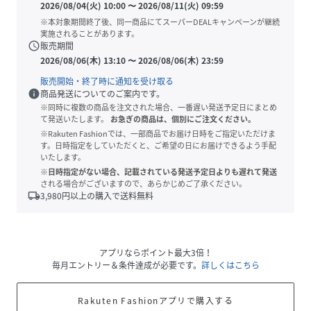
2026/08/04(火) 10:00
〜
2026/08/11(火) 09:59
※本対象期間終了後、同一商品にてスーパーDEALキャンペーンが継続
実施されることがあります。
schedule
販売期間
2026/08/06(木) 13:10
〜
2026/08/06(木) 23:59
販売開始・終了時に通知を受け取る
info
商品発送についてのご案内です。
※同時に複数の商品を注文された場合、一番遅い発送予定日にまとめ
て発送いたします。
お急ぎの商品は、個別にご注文ください。
※Rakuten Fashionでは、一部商品でお届け日時をご指定いただけま
す。日時指定をしていただくと、ご希望の日にお届けできるよう手配
いたします。
※日時指定がない場合、記載されている発送予定日よりも遅れて発送
される場合がございますので、あらかじめご了承ください。
local_shipping
3,980
円以上の購入で送料無料
アプリならポイント最大3倍！
毎月エントリー＆条件達成が必要です。
詳しくはこちら
Rakuten Fashionアプリで購入する