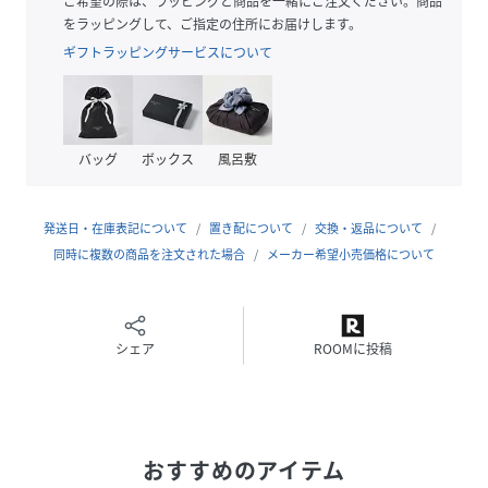
ご希望の際は、ラッピングと商品を一緒にご注文ください。商品
リングでも着映えする一枚。
をラッピングして、ご指定の住所にお届けします。
ギフトラッピングサービスについて
POINT
・立体感のある袖フォルムが着映えを演出
・繊細なシアージャガード素材で上品な印象に
・比翼デザインで甘すぎないモード感をプラス
バッグ
ボックス
風呂敷
【2026 Spring/Summer】【26SS】
発送日・在庫表記について
置き配について
交換・返品について
同時に複数の商品を注文された場合
メーカー希望小売価格について
※商品画像は、光の当たり具合やパソコンなどの閲覧環境に
より、実際の色味と異なって見える場合がございます。予め
ご了承ください。
※商品の色味の目安は、商品単体の画像をご参照ください。
シェア
ROOMに投稿
▼お気に入り登録のおすすめ▼
お気に入り登録された商品は、マイページにて現在の価格情
報や在庫状況の確認が可能です。
おすすめのアイテム
お買い物リストの管理にぜひご利用ください。