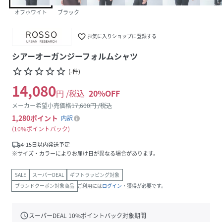
オフホワイト
ブラック
favorite_border
お気に入りショップに登録する
シアーオーガンジーフォルムシャツ
star_border
star_border
star_border
star_border
star_border
(
-
件
)
14,080
円 /税込
20
%OFF
メーカー希望小売価格
17,600
円 /税込
1,280
ポイント
内訳
10%ポイントバック
local_shipping
4-15日以内発送予定
※サイズ・カラーによりお届け日が異なる場合があります。
SALE
スーパーDEAL
ギフトラッピング対象
ブランドクーポン対象商品
ご利用には
ログイン
・獲得が必要です。
schedule
スーパーDEAL
10
%ポイントバック対象期間