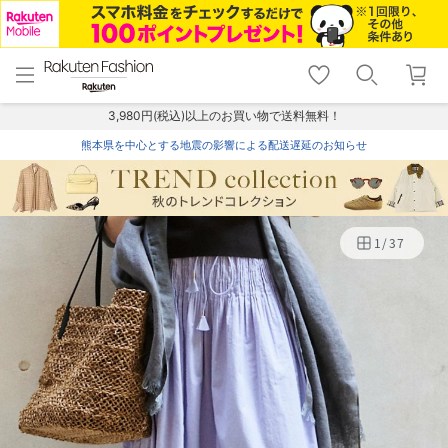
menu
home
search
favorite_border
shopping_cart
lock_outline
メニュー
トップ
検索
お気に入り
カート
ログイン
3,980円(税込)以上のお買い物で送料無料！
熊本県を中心とする地震の影響による配送遅延のお知らせ
1
/
37