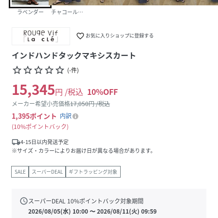
ラベンダー
チャコールグレー
favorite_border
お気に入りショップに登録する
インドハンドタックマキシスカート
star_border
star_border
star_border
star_border
star_border
(
-
件
)
15,345
円 /税込
10
%OFF
メーカー希望小売価格
17,050
円 /税込
1,395
ポイント
内訳
10%ポイントバック
local_shipping
4-15日以内発送予定
※サイズ・カラーによりお届け日が異なる場合があります。
SALE
スーパーDEAL
ギフトラッピング対象
schedule
スーパーDEAL
10
%ポイントバック対象期間
2026/08/05(水) 10:00
〜
2026/08/11(火) 09:59