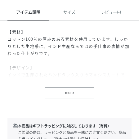
アイテム説明
サイズ
レビュー(-)
【素材】
コットン100％の厚みのある素材を使用しています。しっか
りとした生地感に、インド生産ならではの手仕事の表情が加
わった仕上がりです。
【デザイン】
インドで生産されたハンドタック入りのマキシスカートで
す。ウエストはゴム仕様で、リラックス感のあるはき心地に
仕上げています。手仕事による繊細なタックが立体感を生
more
み、夏らしいリゾート感のある雰囲気を演出します。裾まで
たっぷりと広がるボリュームもポイントです。同素材ワンピ
ース（31530390000）
※繊細なハンドタックのため、着脱時は糸切れにご注意くだ
さい。
redeem
本商品はギフトラッピングに対応しております（有料）
ご希望の際は、ラッピングと商品を一緒にご注文ください。商品
【コーディネート】
をラッピングして、ご指定の住所にお届けします。