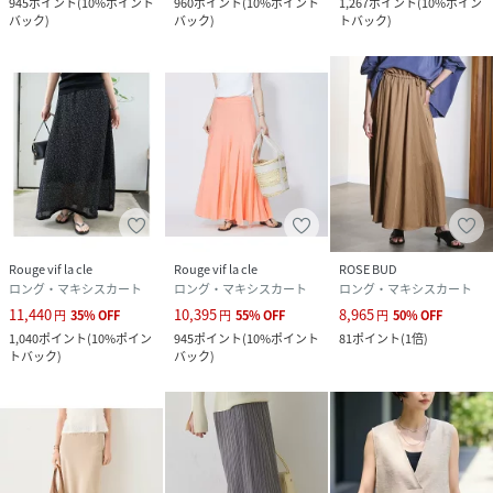
945
ポイント
(
10%ポイント
960
ポイント
(
10%ポイント
1,267
ポイント
(
10%ポイン
バック
)
バック
)
トバック
)
Rouge vif la cle
Rouge vif la cle
ROSE BUD
ロング・マキシスカート
ロング・マキシスカート
ロング・マキシスカート
11,440
10,395
8,965
円
35
%
OFF
円
55
%
OFF
円
50
%
OFF
1,040
ポイント
(
10%ポイン
945
ポイント
(
10%ポイント
81
ポイント
(
1倍
)
トバック
)
バック
)