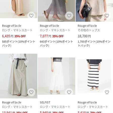
Rouge vif la cle
Rouge vif la cle
Rouge vif la cle
ロング・マキシスカート
ロング・マキシスカート
その他のトップス
6,435
7,077
18,700
円
35
%
OFF
円
35
%
OFF
円
585
ポイント
(
10%ポイント
643
ポイント
(
10%ポイント
1,700
ポイント
(
10%ポイン
バック
)
バック
)
トバック
)
Rouge vif la cle
SELFIST
Rouge vif la cle
ロング・マキシスカート
ロング・マキシスカート
ロング・マキシスカート
13,941
5,940
5,610
円
35
%
OFF
円
25
%
OFF
円
70
%
OFF