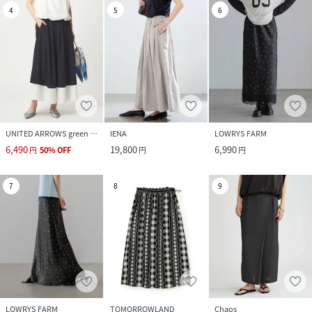
4
5
6
UNITED ARROWS green label relaxing
IENA
LOWRYS FARM
6,490
19,800
6,990
円
50
%
OFF
円
円
7
8
9
LOWRYS FARM
TOMORROWLAND
Chaos