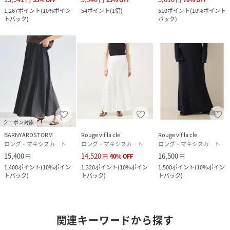
1,267
ポイント
(
10%ポイン
54
ポイント
(
1倍
)
510
ポイント
(
10%ポイント
トバック
)
バック
)
クーポン対象
BARNYARDSTORM
Rouge vif la cle
Rouge vif la cle
ロング・マキシスカート
ロング・マキシスカート
ロング・マキシスカート
15,400
14,520
16,500
円
円
40
%
OFF
円
1,400
ポイント
(
10%ポイン
1,320
ポイント
(
10%ポイン
1,500
ポイント
(
10%ポイン
トバック
)
トバック
)
トバック
)
関連キーワードから探す