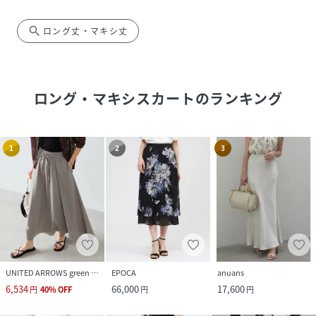
search
ロング丈・マキシ丈
ロング・マキシスカート
のランキング
1
2
3
UNITED ARROWS green label relaxing
EPOCA
anuans
6,534
66,000
17,600
円
40
%
OFF
円
円