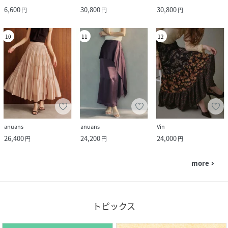
6,600
30,800
30,800
円
円
円
10
11
12
anuans
anuans
Vin
26,400
24,200
24,000
円
円
円
more
navigate_next
トピックス