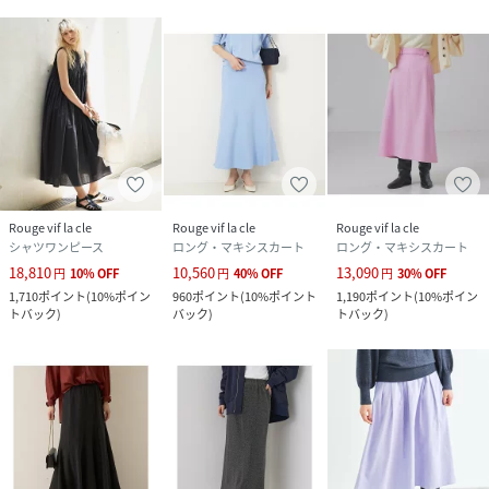
※商品画像は、光の当たり具合やパソコンなどの閲覧環境に
より、
実際の色味と異なって見える場合がございます。あらかじめ
ご了承ください。
※画像の商品はサンプルです。
実際の商品と仕様、加工が若干異なる場合があります。
※サイズ表記はあくまで目安となります。
※その他の予約商品、通常商品との同時決済はできません。
※入荷状況により、お届け予定が前後する場合があります。
Rouge vif la cle
Rouge vif la cle
Rouge vif la cle
※お客様への発送が店頭販売より遅れる場合もあります。
シャツワンピース
ロング・マキシスカート
ロング・マキシスカート
※追加生産商品は、一部の店舗、通販で販売中の場合がござ
18,810
10,560
13,090
円
10
%
OFF
円
40
%
OFF
円
30
%
OFF
います。予めご了承下さい。
1,710
ポイント
(
10%ポイン
960
ポイント
(
10%ポイント
1,190
ポイント
(
10%ポイン
※商品を使用前に、タグ等に記載されている「取り扱い上の
トバック
)
バック
)
トバック
)
注意書き」
「洗濯表示」を必ずご確認ください。
※商品に不良が無い場合、包装紙および箱の彼損がございま
しても発送いたします。
あらかじめご了承ください。