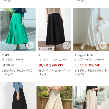
トバック
)
トバック
)
クーポン対象
TIARA
Vin
Rouge vif la cle
その他のスカート
ロング・マキシスカート
ロング・マキシスカート
31,900
10,800
10,725
円
円
48
%
OFF
円
35
%
OFF
2,900
ポイント
(
10%ポイン
981
ポイント
(
10%ポイント
975
ポイント
(
10%ポイント
トバック
)
バック
)
バック
)