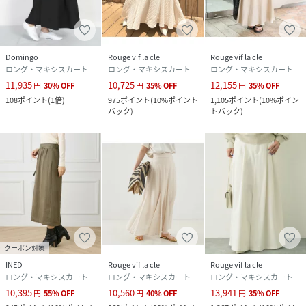
Domingo
Rouge vif la cle
Rouge vif la cle
ロング・マキシスカート
ロング・マキシスカート
ロング・マキシスカート
11,935
10,725
12,155
円
30
%
OFF
円
35
%
OFF
円
35
%
OFF
108
ポイント
(
1倍
)
975
ポイント
(
10%ポイント
1,105
ポイント
(
10%ポイン
バック
)
トバック
)
クーポン対象
INED
Rouge vif la cle
Rouge vif la cle
ロング・マキシスカート
ロング・マキシスカート
ロング・マキシスカート
10,395
10,560
13,941
円
55
%
OFF
円
40
%
OFF
円
35
%
OFF