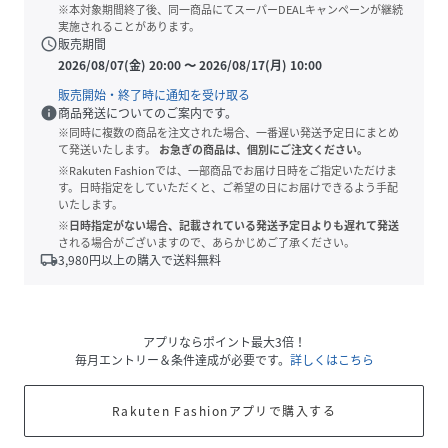
※本対象期間終了後、同一商品にてスーパーDEALキャンペーンが継続
実施されることがあります。
schedule
販売期間
2026/08/07(金) 20:00
〜
2026/08/17(月) 10:00
販売開始・終了時に通知を受け取る
info
商品発送についてのご案内です。
※同時に複数の商品を注文された場合、一番遅い発送予定日にまとめ
て発送いたします。
お急ぎの商品は、個別にご注文ください。
※Rakuten Fashionでは、一部商品でお届け日時をご指定いただけま
す。日時指定をしていただくと、ご希望の日にお届けできるよう手配
いたします。
※日時指定がない場合、記載されている発送予定日よりも遅れて発送
される場合がございますので、あらかじめご了承ください。
local_shipping
3,980
円以上の購入で送料無料
アプリならポイント最大3倍！
毎月エントリー＆条件達成が必要です。
詳しくはこちら
Rakuten Fashionアプリで購入する