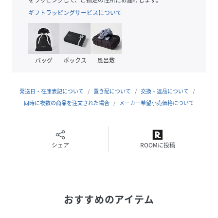
シンプルなカットソーやタンクトップを合わせるだけで、ス
ギフトラッピングサービスについて
カートの存在感が引き立ちます。シャツ羽織や軽いカーディ
ガンを重ねてもバランスが取りやすく、サンダルやフラット
シューズとも好相性です。旅行や休日のリラックススタイル
にも取り入れやすい一枚です。
バッグ
ボックス
風呂敷
検索キーワード
インドスカート/マキシスカート/ハンドタック/コットンスカ
発送日・在庫表記について
置き配について
交換・返品について
ート/ウエストゴム/インド製/リゾートスカート/夏スカート/
同時に複数の商品を注文された場合
メーカー希望小売価格について
ラベンダー/チャコールグレー
SNSハッシュタグ
#マキシスカート#インドスカート#ハンドタック#コットンス
シェア
ROOMに投稿
カート#ウエストゴム#インド製#リゾートコーデ#夏スカート
#スカートコーデ#ロングスカート#ラベンダー#チャコールグ
レー#大人カジュアル#通勤#オフィスカジュアル
おすすめのアイテム
【注意事項】