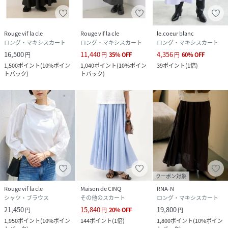
性別タイプ
レディース
原産国
インド
Rouge vif la cle
Rouge vif la cle
le.coeur blanc
ロング・マキシスカート
ロング・マキシスカート
ロング・マキシスカート
素材
コットン100%
16,500
11,440
4,356
円
円
35
%
OFF
円
60
%
OFF
1,500
ポイント
(
10%ポイン
1,040
ポイント
(
10%ポイン
39
ポイント
(
1倍
)
サイズ
F
トバック
)
トバック
)
クリーニング
手洗い可
品番
SA2034_31530370000
(
31530370000-82-3B SA2034
)
クーポン対象
Rouge vif la cle
Maison de CINQ
RNA-N
シャツ・ブラウス
その他のスカート
ロング・マキシスカート
21,450
15,840
19,800
円
円
20
%
OFF
円
1,950
ポイント
(
10%ポイン
144
ポイント
(
1倍
)
1,800
ポイント
(
10%ポイン