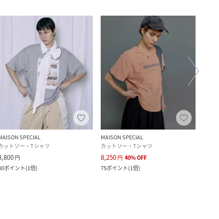
MAISON SPECIAL
MAISON SPECIAL
MAISO
カットソー・Tシャツ
カットソー・Tシャツ
カット
8,800
8,250
13,7
円
円
40
%
OFF
80
ポイント
(
1倍
)
75
ポイント
(
1倍
)
125
ポ