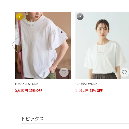
1
2
FREAK’S STORE
GLOBAL WORK
5,610
2,512
円
15
%
OFF
円
28
%
OFF
トピックス