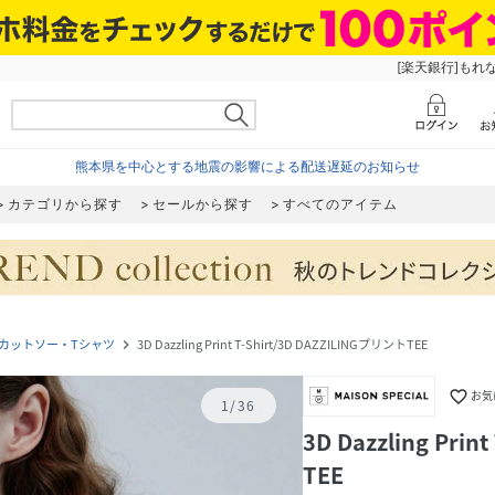
[楽天銀行]もれ
熊本県を中心とする地震の影響による配送遅延のお知らせ
カテゴリから探す
セールから探す
すべてのアイテム
カットソー・Tシャツ
3D Dazzling Print T-Shirt/3D DAZZILINGプリントTEE
navigate_next
favorite_border
お気
1
/
36
3D Dazzling Pri
TEE