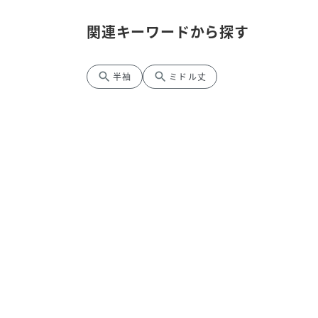
関連キーワードから探す
search
search
半袖
ミドル丈