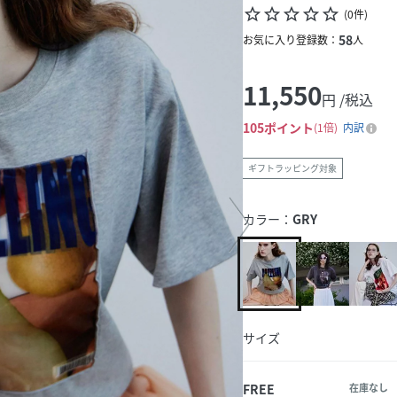
star_border
star_border
star_border
star_border
star_border
(
0
件
)
58
お気に入り登録数：
人
11,550
円 /税込
105
ポイント
1倍
内訳
ギフトラッピング対象
カラー：
GRY
サイズ
FREE
在庫なし