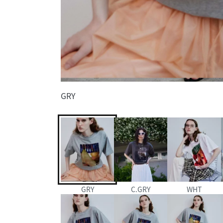
GRY
GRY
C.GRY
WHT