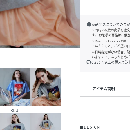
info
商品発送についてのご案
※同時に複数の商品を注文
す。
お急ぎの商品は、個
※Rakuten Fashi
ていただくと、ご希望の日
※日時指定がない場合、記
いますので、あらかじめご
local_shipping
3,980
円以上の購入で送
アイテム説明
BLU
■DESIGN