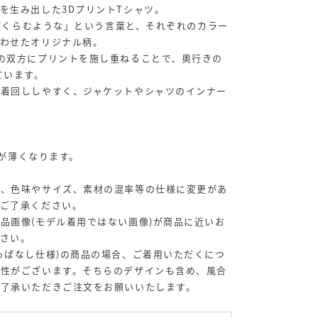
を生み出した3DプリントTシャツ。
、目がくらむような」という言葉と、それぞれのカラー
合わせたオリジナル柄。
の双方にプリントを施し重ねることで、奥行きの
ています。
で着回ししやすく、ジャケットやシャツのインナー
濃淡が薄くなります。
為、色味やサイズ、素材の混率等の仕様に変更があ
めご了承ください。
品画像(モデル着用ではない画像)が商品に近いお
さい。
っぱなし仕様)の商品の場合、ご着用いただくにつ
能性がございます。そちらのデザインも含め、風合
ご了承いただきご注文をお願いいたします。