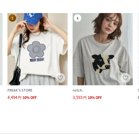
3
4
FREAK’S STORE
notch.
4,494
3,593
円
10
%
OFF
円
10
%
OFF