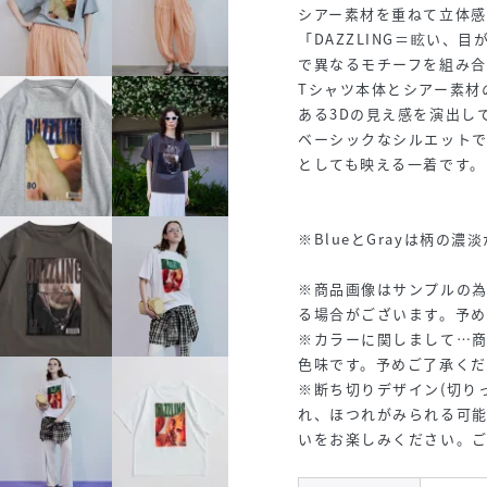
シアー素材を重ねて立体感
「DAZZLING＝眩い
で異なるモチーフを組み
Tシャツ本体とシアー素材
ある3Dの見え感を演出し
ベーシックなシルエット
としても映える一着です。
※BlueとGrayは柄の
※商品画像はサンプルの
る場合がございます。予
※カラーに関しまして…商
色味です。予めご了承くだ
※断ち切りデザイン(切り
れ、ほつれがみられる可
いをお楽しみください。