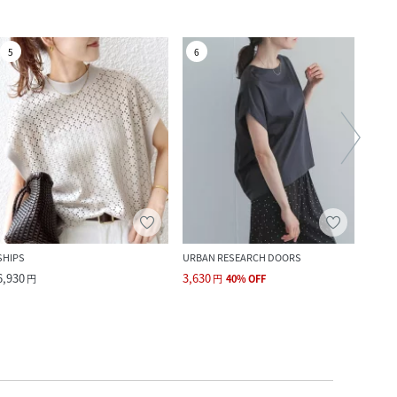
5
6
7
SHIPS
URBAN RESEARCH DOORS
SHIPS
6,930
3,630
3,300
円
円
40
%
OFF