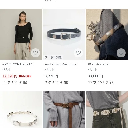
性別タイプ
レディース
原産国
日本
素材
牛革
サイズ
F
クーポン対象
品番
RZ9845_RDZ1061514A0001
GRACE CONTINENTAL
earth music&ecology
Whim Gazette
(
RDZ1061514A0001-5-2 RZ9845
)
ベルト
ベルト
ベルト
12,320
2,750
33,000
円
30
%
OFF
円
円
112
ポイント
(
1倍
)
25
ポイント
(
1倍
)
300
ポイント
(
1倍
)