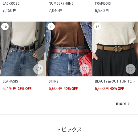
JACKROSE
NUMBER (N)INE
FRAPBOIS
7,150
7,040
6,930
円
円
円
10
11
12
JEANASIS
SHIPS
BEAUTY&YOUTH UNITED ARROWS
6,776
6,600
6,600
円
23
%
OFF
円
40
%
OFF
円
40
%
OFF
more
navigate_next
トピックス