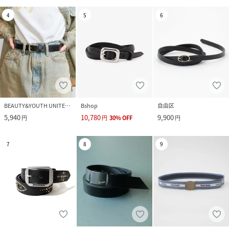
4
5
6
BEAUTY&YOUTH UNITED ARROWS
Bshop
自由区
5,940
10,780
9,900
円
円
30
%
OFF
円
7
8
9