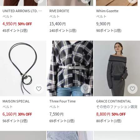
UNITED ARROWS LTD. OUTLET
RIVE DROITE
Whim Gazette
ベルト
ベルト
ベルト
4,950
15,400
9,900
円
50
%
OFF
円
円
45
ポイント
(
1倍
)
140
ポイント
(
1倍
)
90
ポイント
(
1倍
)
MAISON SPECIAL
Three Four Time
GRACE CONTINENTAL
ベルト
ベルト
その他のファッション雑貨
6,160
7,590
8,800
円
30
%
OFF
円
円
50
%
OFF
56
ポイント
(
1倍
)
69
ポイント
(
1倍
)
80
ポイント
(
1倍
)