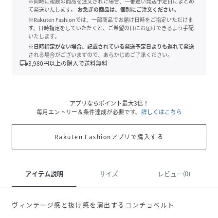
※同時に複数の商品を注文された場合、一番遅い発送予定日にまとめ
て発送いたします。
お急ぎの商品は、個別にご注文ください。
※Rakuten Fashionでは、一部商品でお届け日時をご指定いただけま
す。日時指定をしていただくと、ご希望の日にお届けできるよう手配
いたします。
※日時指定がない場合、記載されている発送予定日よりも遅れて発送
される場合がございますので、あらかじめご了承ください。
local_shipping
3,980
円以上の購入で送料無料
アプリならポイント最大3倍！
毎月エントリー＆条件達成が必要です。
詳しくはこちら
Rakuten Fashionアプリで購入する
アイテム説明
サイズ
レビュー(0)
ヴィンテージ感と抜け感を演出するコンチョベルト