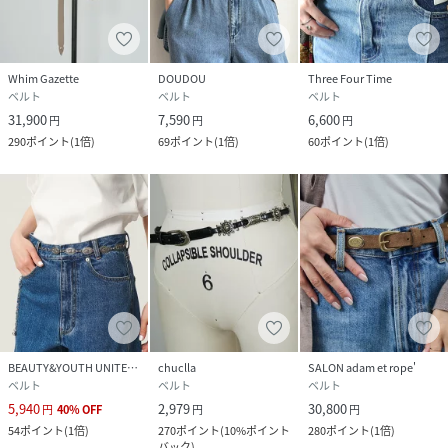
だけが対象となる、あなただけのタイムセールが開催される
ことも！
Whim Gazette
DOUDOU
Three Four Time
✓「ブランドのお気に入り登録」で・・・
ベルト
ベルト
ベルト
新商品や再入荷など、いち早くブランドのお得な情報を
31,900
7,590
6,600
円
円
円
受け取ることができますので、ご登録をおすすめします！
290
ポイント
(
1倍
)
69
ポイント
(
1倍
)
60
ポイント
(
1倍
)
------------------------------------------------------------
--------------------
【注意点】
※画像の商品は光の照射や角度、お使いのモニター環境によ
り、
実物と色味が異なる場合がございます。
※入荷状況により、お届け予定が前後する場合があります。
※お客様への発送が店頭販売より遅れる場合もあります。
※追加生産商品は、一部の店舗、通販で販売中の場合がござ
います。
BEAUTY&YOUTH UNITED ARROWS
chuclla
SALON adam et rope'
ベルト
ベルト
ベルト
予めご了承下さい。
5,940
2,979
30,800
------------------------------------------------------------
円
40
%
OFF
円
円
54
ポイント
(
1倍
)
270
ポイント
(
10%ポイント
280
ポイント
(
1倍
)
----------
バック
)