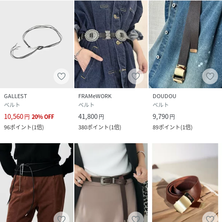
GALLEST
FRAMeWORK
DOUDOU
ベルト
ベルト
ベルト
10,560
41,800
9,790
円
20
%
OFF
円
円
96
ポイント
(
1倍
)
380
ポイント
(
1倍
)
89
ポイント
(
1倍
)