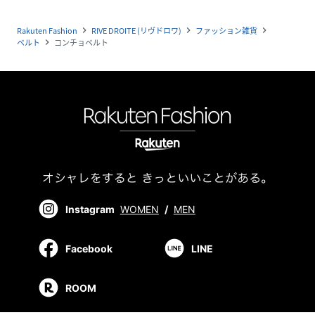
Rakuten Fashion
RIVE DROITE (リヴドロワ)
ファッション雑貨
navigate_next
navigate_next
navigate_next
ベルト
コンチョベルト
navigate_next
Instagram
WOMEN
/
MEN
Facebook
LINE
ROOM