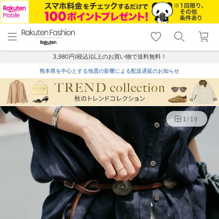
menu
home
search
favorite_border
shopping_cart
lock_outline
メニュー
トップ
検索
お気に入り
カート
ログイン
3,980円(税込)以上のお買い物で送料無料！
熊本県を中心とする地震の影響による配送遅延のお知らせ
1
/
19