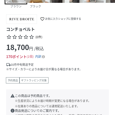
ブラウン
ブラック
favorite_border
お気に入りショップに登録する
コンチョベルト
star_border
star_border
star_border
star_border
star_border
(
0
件
)
18,700
円 /税込
170
ポイント
1倍
内訳
local_shipping
10月中旬発送予定
※サイズ・カラーによりお届け日が異なる場合があります。
予約商品
ギフトラッピング対象
warning
この商品は予約商品です。
※生産状況によりお届け時期が変更になる場合があります。
※在庫ありの商品については通常配送いたします。
info
商品発送についてのご案内です。