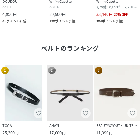
DOUDOU
Whim Gazette
Whim Gazette
ベルト
ベルト
その他のワンピース・ドレス
4,950
20,900
33,440
円
円
円
20
%
OFF
45
ポイント
(
1倍
)
190
ポイント
(
1倍
)
304
ポイント
(
1倍
)
ベルト
のランキング
1
2
3
TOGA
ANAYI
BEAUTY&YOUTH UNITED ARROWS
25,300
17,600
11,990
円
円
円