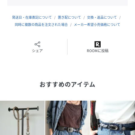
《Q＆A》
発送日・在庫表記について
置き配について
交換・返品について
Q1:どんなコーデに合わせやすいですか？
同時に複数の商品を注文された場合
メーカー希望小売価格について
⇒デニム合わせはもちろん、ワンピースやジャケットの上か
らウエストマークとして取り入れるのもおすすめです。
シンプルなコーデにプラスするだけで、こなれ感のある印象
に仕上がります。
シェア
ROOMに投稿
●素材
牛革
おすすめのアイテム
------------------------------------------------------------
--------------------
【お買い物をもっと便利に楽しく♪】
『♡』をクリックでお気に入り登録
✓「商品のお気に入り登録」で・・・
ラスト1点や再入荷の通知が届きます。登録して頂いた商品