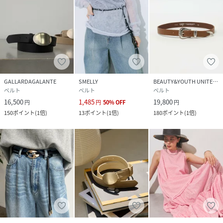
GALLARDAGALANTE
SMELLY
BEAUTY&YOUTH UNITED ARROWS
ベルト
ベルト
ベルト
16,500
1,485
19,800
円
円
50
%
OFF
円
150
ポイント
(
1倍
)
13
ポイント
(
1倍
)
180
ポイント
(
1倍
)