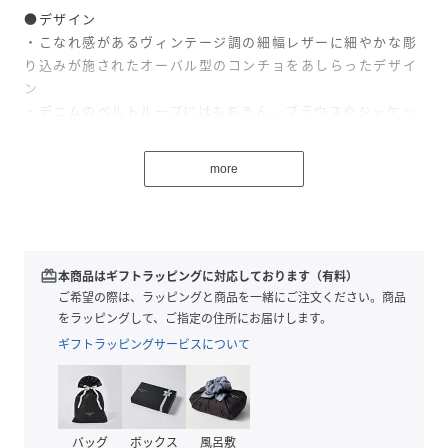
●デザイン
・こなれ感があるヴィンテージ調の細幅レザーに細やかな彫
り込みが施されたオーバル型のコンチョをあしらったデザイ
ン
・デニムのベルトループにはもちろん、ブラウスやジャケッ
トの上から巻くウエストマークにも最適。スタイルアップ効
果も期待できます
more
・少しくすんだアンティーク調のコンチョパーツを使用。主
張が強すぎず程よいアクセントに
・剣先は垂らしてラフに楽しんでいただけます
・マルチに使えるスリムデザイン
redeem
本商品はギフトラッピングに対応しております（有料）
ご希望の際は、ラッピングと商品を一緒にご注文ください。商品
●サイズ
をラッピングして、ご指定の住所にお届けします。
幅 1cm
ギフトラッピングサービスについて
全長 131.5cm
最小ウエスト 69cm
最大ウエスト 93cm
コンチョサイズ 幅4.5cm 高さ3.5cm
バッグ
ボックス
風呂敷