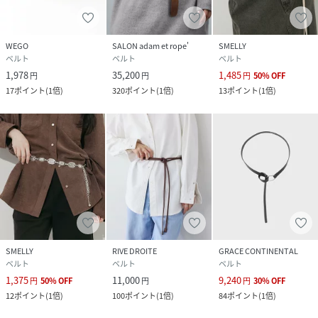
WEGO
SALON adam et rope'
SMELLY
ベルト
ベルト
ベルト
1,978
35,200
1,485
円
円
円
50
%
OFF
17
ポイント
(
1倍
)
320
ポイント
(
1倍
)
13
ポイント
(
1倍
)
SMELLY
RIVE DROITE
GRACE CONTINENTAL
ベルト
ベルト
ベルト
1,375
11,000
9,240
円
50
%
OFF
円
円
30
%
OFF
12
ポイント
(
1倍
)
100
ポイント
(
1倍
)
84
ポイント
(
1倍
)