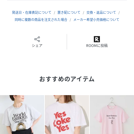
そんな思いを大切にしながら、ひとつひとつデザインしてい
ます。
発送日・在庫表記について
置き配について
交換・返品について
また、ロック・バンドやキャラクターなど世界中で愛されて
同時に複数の商品を注文された場合
メーカー希望小売価格について
いるポップアイコンとのコラボレーションも積極的に行って
います。
Tシャツにデニムにスニーカー。
いつの時代も愛される、STANDARDでFAVORITEなアイテム
シェア
ROOMに投稿
たち。
※取り扱いについては、商品についている品質表示でご確認
ください。
おすすめのアイテム
〈お取り扱い上のご注意〉
白・淡色のものは無蛍光洗剤をご使用ください。濃色と白・
淡色のものは分けて洗ってください。アイロンの際はあて布
をご使用ください。プリント部分のアイロンはお避けくださ
い。プリントは永久的なものではなく、着用や洗濯を繰り返
すことにより、ひび割れや脱落することがあります。湿った
状態や着用中の摩擦により他の物に移染する恐れがありま
す。着用中の摩擦や洗濯により、毛羽立ちやピル（毛玉）が