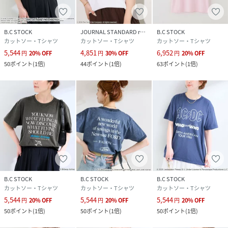
生じることがありますので、お取り扱いにご注意ください。
高温多湿になる場所で、長時間放置・保管しないでくださ
い。
B.C STOCK
JOURNAL STANDARD relume
B.C STOCK
〈製品洗い〉
カットソー・Tシャツ
カットソー・Tシャツ
カットソー・Tシャツ
この製品は「着古した風合い」になるよう、特殊なプリント
5,544
4,851
6,952
円
20
%
OFF
円
30
%
OFF
円
20
%
OFF
加工を施していますので、１枚１枚異なった風合いをお楽し
50
ポイント
(
1倍
)
44
ポイント
(
1倍
)
63
ポイント
(
1倍
)
みいただけます。プリントは永久的なものではなく、着用や
洗濯を繰り返すことで薄くなったり、脱落することがありま
す。加工の特性上、製品に斜行（ねじれ）やシワ等が見ら
れ、サイズや風合いに個体差があります。以上の点をご理解
の上、他の製品では味わえない風合いをお楽しみください。
※こちらの商品は、B.CSTOCKでの取り扱いになります。直
接店舗へお問い合わせの際はB.CSTOCK店舗へお願い致しま
す。
※照明の関係により、実際よりも色味が違って見える場合が
あります。またパソコン・スマートフォンなどの環境によ
B.C STOCK
B.C STOCK
B.C STOCK
カットソー・Tシャツ
カットソー・Tシャツ
カットソー・Tシャツ
り、若干製品と画像のカラーが異なる場合もございます。
5,544
5,544
5,544
※商品の色味は、商品アップ画像をご参照ください。
円
20
%
OFF
円
20
%
OFF
円
20
%
OFF
50
ポイント
(
1倍
)
50
ポイント
(
1倍
)
50
ポイント
(
1倍
)
着用スタッフ：163cm 着用サイズ：フリー