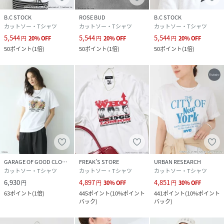
B.C STOCK
ROSE BUD
B.C STOCK
カットソー・Tシャツ
カットソー・Tシャツ
カットソー・Tシャツ
5,544
5,544
5,544
円
20
%
OFF
円
20
%
OFF
円
20
%
OFF
50
ポイント
(
1倍
)
50
ポイント
(
1倍
)
50
ポイント
(
1倍
)
GARAGE OF GOOD CLOTHING
FREAK’S STORE
URBAN RESEARCH
カットソー・Tシャツ
カットソー・Tシャツ
カットソー・Tシャツ
6,930
4,897
4,851
円
円
30
%
OFF
円
30
%
OFF
63
ポイント
(
1倍
)
445
ポイント
(
10%ポイント
441
ポイント
(
10%ポイント
バック
)
バック
)