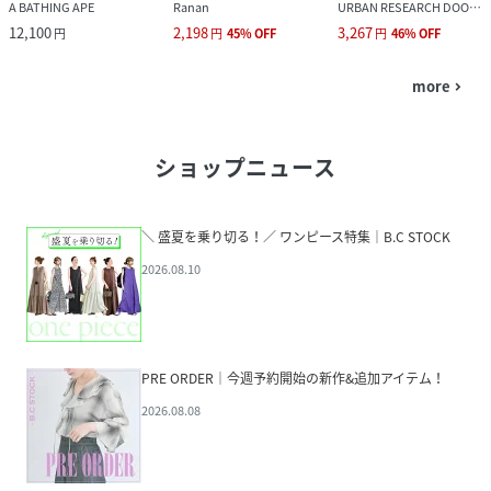
A BATHING APE
Ranan
URBAN RESEARCH DOORS
12,100
2,198
3,267
円
円
45
%
OFF
円
46
%
OFF
more
navigate_next
ショップニュース
＼ 盛夏を乗り切る！／ ワンピース特集｜B.C STOCK
2026.08.10
PRE ORDER｜今週予約開始の新作&追加アイテム！
2026.08.08