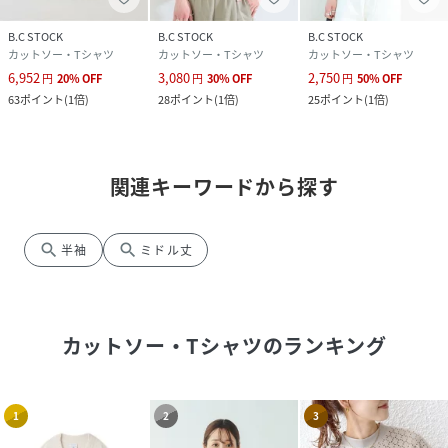
B.C STOCK
B.C STOCK
B.C STOCK
カットソー・Tシャツ
カットソー・Tシャツ
カットソー・Tシャツ
6,952
3,080
2,750
円
20
%
OFF
円
30
%
OFF
円
50
%
OFF
63
ポイント
(
1倍
)
28
ポイント
(
1倍
)
25
ポイント
(
1倍
)
関連キーワードから探す
search
search
半袖
ミドル丈
カットソー・Tシャツ
のランキング
1
2
3