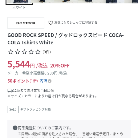
ホワイト
favorite_border
お気に入りショップに登録する
GOOD ROCK SPEED / グッドロックスピード COCA-
COLA Tshirts White
star_border
star_border
star_border
star_border
star_border
(
0
件
)
5,544
円 /税込
20
%OFF
メーカー希望小売価格
6,930
円 /税込
50
ポイント
1倍
内訳
local_shipping
12時までの注文で当日出荷
※サイズ・カラーによりお届け日が異なる場合があります。
SALE
ギフトラッピング対象
info
商品発送についてのご案内です。
※同時に複数の商品を注文された場合、一番遅い発送予定日にまとめ