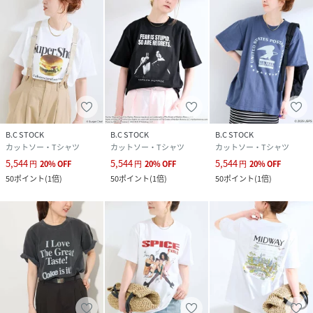
詳細着用モデル：163cm 着用サイズ：フリー
性別タイプ
レディース
原産国
中国
素材
本体:綿100%
B.C STOCK
B.C STOCK
B.C STOCK
サイズ
フリー
カットソー・Tシャツ
カットソー・Tシャツ
カットソー・Tシャツ
5,544
5,544
5,544
円
20
%
OFF
円
20
%
OFF
円
20
%
OFF
クリーニング
本体:洗濯機洗い（弱）
50
ポイント
(
1倍
)
50
ポイント
(
1倍
)
50
ポイント
(
1倍
)
品番
RZ9767_26070710004210
(
26070710004210-010-009 RZ9767
)