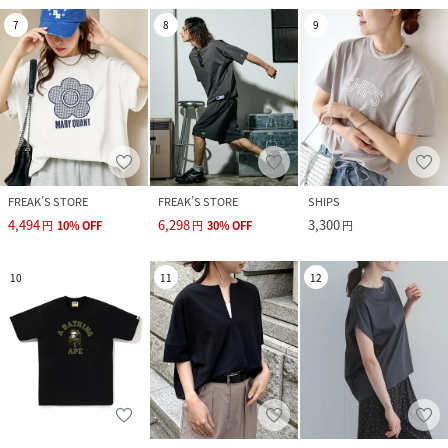
7
8
9
FREAK’S STORE
FREAK’S STORE
SHIPS
4,494
6,298
3,300
円
10
%
OFF
円
30
%
OFF
円
10
11
12