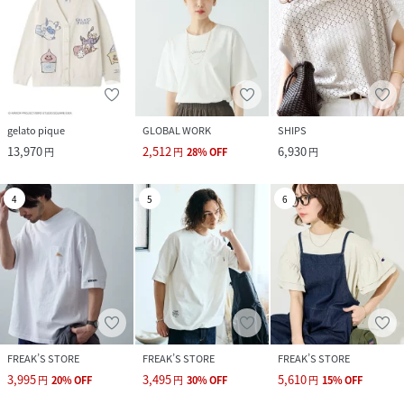
gelato pique
GLOBAL WORK
SHIPS
13,970
2,512
6,930
円
円
28
%
OFF
円
4
5
6
FREAK’S STORE
FREAK’S STORE
FREAK’S STORE
3,995
3,495
5,610
円
20
%
OFF
円
30
%
OFF
円
15
%
OFF