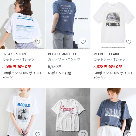
FREAK’S STORE
BLEU COMME BLEU
MELROSE CLAIRE
カットソー・Tシャツ
カットソー・Tシャツ
カットソー・Tシャツ
5,596
6,930
3,828
円
20
%
OFF
円
円
40
%
OFF
508
ポイント
(
10%ポイント
63
ポイント
(
1倍
)
348
ポイント
(
10%ポイント
バック
)
バック
)