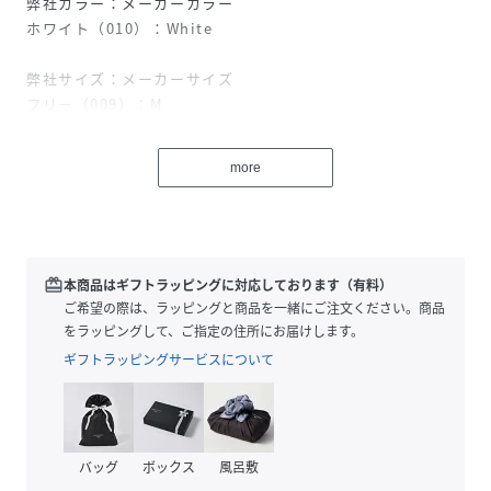
弊社カラー：メーカーカラー
ホワイト（010）：White
弊社サイズ：メーカーサイズ
フリー（009）：M
1980年代のコカ・コーラのデザインTシャツ。
more
製品洗い（ウォッシュアウト加工）を施し、自然な色落ちと
柔らかな風合いで、こなれたヴィンテージ感を演出。バック
スタイルが目を惹く気取らずラフに着こなせる一枚です。
洗濯機洗い（弱）可能で気軽にお手入れできるのも嬉しいポ
イントです。
redeem
本商品はギフトラッピングに対応しております（有料）
ご希望の際は、ラッピングと商品を一緒にご注文ください。商品
【GOODROCKSPEED/グッドロックスピード】
をラッピングして、ご指定の住所にお届けします。
2010年に誕生したカットソーブランド。
ギフトラッピングサービスについて
アメカジテイストのグラフィックや、ヴィンテージライクな
風合い、着古されたヴィンテージ感があるのに、何故かどこ
か『イマ』っぽい。
古き良き時代をリスペクトしながらも、『イマ』を大切にす
バッグ
ボックス
風呂敷
る。