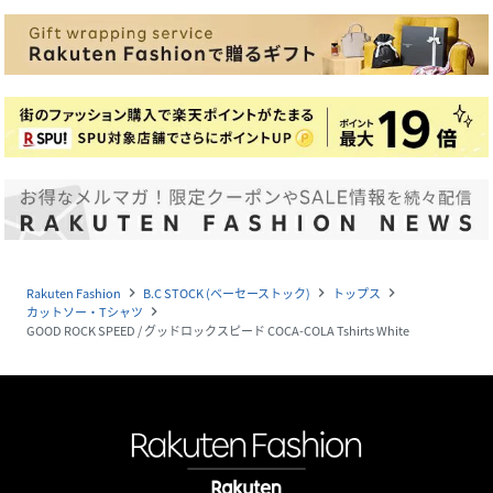
Rakuten Fashion
B.C STOCK (ベーセーストック)
トップス
navigate_next
navigate_next
navigate_next
カットソー・Tシャツ
navigate_next
GOOD ROCK SPEED / グッドロックスピード COCA-COLA Tshirts White