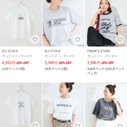
B.C STOCK
B.C STOCK
FREAK’S STORE
カットソー・Tシャツ
カットソー・Tシャツ
カットソー・Tシャツ
6,952
5,544
5,596
円
20
%
OFF
円
20
%
OFF
円
20
%
OFF
63
ポイント
(
1倍
)
50
ポイント
(
1倍
)
508
ポイント
(
10%ポイント
バック
)