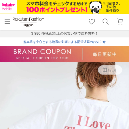
menu
home
search
favorite_border
shopping_cart
lock_outline
メニュー
トップ
検索
お気に入り
カート
ログイン
3,980円(税込)以上のお買い物で送料無料！
熊本県を中心とする地震の影響による配送遅延のお知らせ
1
/
18