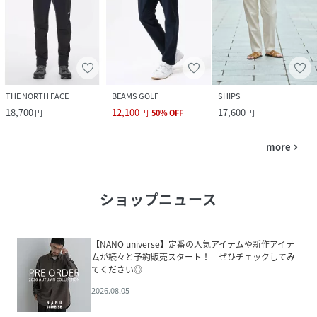
THE NORTH FACE
BEAMS GOLF
SHIPS
18,700
12,100
17,600
円
円
50
%
OFF
円
more
navigate_next
ショップニュース
【NANO universe】定番の人気アイテムや新作アイテ
ムが続々と予約販売スタート！ ぜひチェックしてみ
てください◎
2026.08.05