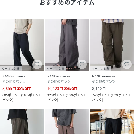
おすすめのアイテム
・程よいワイドシルエット
【推奨サイズ】
Sサイズ: 163-170cm
Mサイズ: 168-175cm
Lサイズ: 173-180cm
XLサイズ: 175-182cm
※標準体型を基にした目安でございます。
予めご理解、ご了承の上お買い求めください。
※該当の無いサイズも記載しておりますので、展開サイズを
クーポン対象
クーポン対象
クーポン対象
ご参考ください。
NANO universe
NANO universe
NANO universe
その他のパンツ
その他のパンツ
その他のパンツ
■取扱方法
8,855
10,120
8,140
円
30
%
OFF
円
20
%
OFF
円
蛍光増白剤が入っていない洗剤を使用して下さい。色物（特
805
ポイント
(
10%ポイント
920
ポイント
(
10%ポイント
740
ポイント
(
10%ポイント
に濃色）と白物・淡色物は分けて洗ってください。ネットを
バック
)
バック
)
バック
)
使用してください。濡れたままの放置や、長時間の浸漬はし
ないで下さい。あて布を使用してください。
※サンプルにて撮影、採寸を行う為、実際にお届けする商品