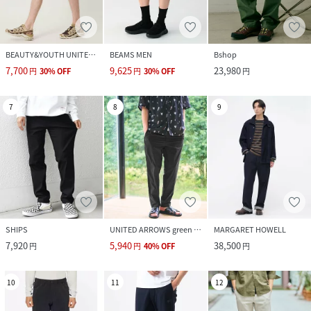
BEAUTY&YOUTH UNITED ARROWS
BEAMS MEN
Bshop
7,700
9,625
23,980
円
30
%
OFF
円
30
%
OFF
円
7
8
9
SHIPS
UNITED ARROWS green label relaxing
MARGARET HOWELL
7,920
5,940
38,500
円
円
40
%
OFF
円
10
11
12