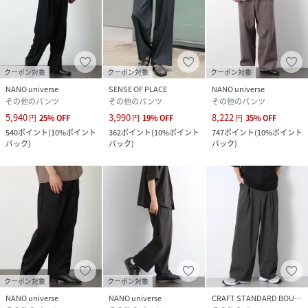
クーポン対象
クーポン対象
クーポン対象
NANO universe
SENSE OF PLACE
NANO universe
その他のパンツ
その他のパンツ
その他のパンツ
5,940
3,990
8,222
円
25
%
OFF
円
19
%
OFF
円
35
%
OFF
540
ポイント
(
10%ポイント
362
ポイント
(
10%ポイント
747
ポイント
(
10%ポイント
バック
)
バック
)
バック
)
クーポン対象
クーポン対象
NANO universe
NANO universe
CRAFT STANDARD BOUTIQUE