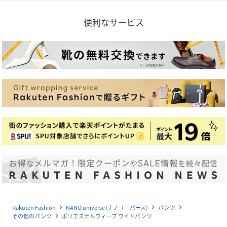
便利なサービス
Rakuten Fashion
NANO universe (ナノユニバース)
パンツ
navigate_next
navigate_next
navigate_next
その他のパンツ
ポリエステルウィーブ ワイドパンツ
navigate_next