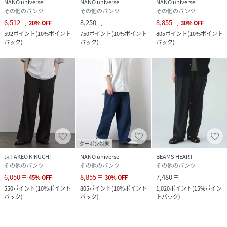
NANO universe
NANO universe
NANO universe
その他のパンツ
その他のパンツ
その他のパンツ
6,512
8,250
8,855
円
20
%
OFF
円
円
30
%
OFF
592
ポイント
(
10%ポイント
750
ポイント
(
10%ポイント
805
ポイント
(
10%ポイント
バック
)
バック
)
バック
)
クーポン対象
tk.TAKEO KIKUCHI
NANO universe
BEAMS HEART
その他のパンツ
その他のパンツ
その他のパンツ
6,050
8,855
7,480
円
45
%
OFF
円
30
%
OFF
円
550
ポイント
(
10%ポイント
805
ポイント
(
10%ポイント
1,020
ポイント
(
15%ポイン
バック
)
バック
)
トバック
)