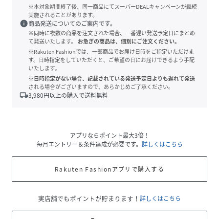
※本対象期間終了後、同一商品にてスーパーDEALキャンペーンが継続
実施されることがあります。
info
商品発送についてのご案内です。
※同時に複数の商品を注文された場合、一番遅い発送予定日にまとめ
て発送いたします。
お急ぎの商品は、個別にご注文ください。
※Rakuten Fashionでは、一部商品でお届け日時をご指定いただけま
す。日時指定をしていただくと、ご希望の日にお届けできるよう手配
いたします。
※日時指定がない場合、記載されている発送予定日よりも遅れて発送
される場合がございますので、あらかじめご了承ください。
local_shipping
3,980
円以上の購入で送料無料
アプリならポイント最大3倍！
毎月エントリー＆条件達成が必要です。
詳しくはこちら
Rakuten Fashionアプリで購入する
実店舗でもポイントが貯まります！
詳しくはこちら