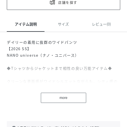
店舗を探す
アイテム説明
サイズ
レビュー(0)
デイリーの着用に抜群のワイドパンツ
【2026 SS】
NANO universe（ナノ・ユニバース）
◆Tシャツからジャケットまで相性の良い万能アイテム◆
クリーンな表面感がワイドシルエットながらも、シティ感の
ある洗練された印象に仕上げたワイドパンツ。軽量でストレ
スの少ない履き心地とシワになりにくさが、魅力のアイテム
more
です。
■デザイン
・クリーンな表情のワイドパンツ
・シンプルに仕上げたミニマム設計