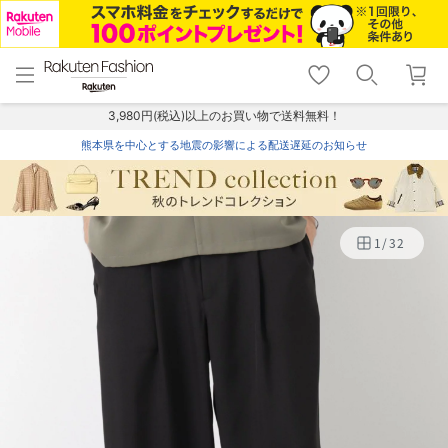
menu
home
search
favorite_border
shopping_cart
lock_outline
メニュー
トップ
検索
お気に入り
カート
ログイン
3,980円(税込)以上のお買い物で送料無料！
熊本県を中心とする地震の影響による配送遅延のお知らせ
1
/
32