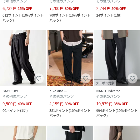
その他のパンツ
その他のパンツ
その他のパンツ
6,732
7,700
2,744
円
15
%
OFF
円
30
%
OFF
円
50
%
OFF
612
ポイント
(
10%ポイント
700
ポイント
(
10%ポイント
24
ポイント
(
1倍
)
バック
)
バック
)
クーポン対象
BAYFLOW
niko and ...
NANO universe
その他のパンツ
その他のパンツ
その他のパンツ
9,900
4,199
10,939
円
40
%
OFF
円
30
%
OFF
円
35
%
OFF
90
ポイント
(
1倍
)
381
ポイント
(
10%ポイント
994
ポイント
(
10%ポイント
バック
)
バック
)