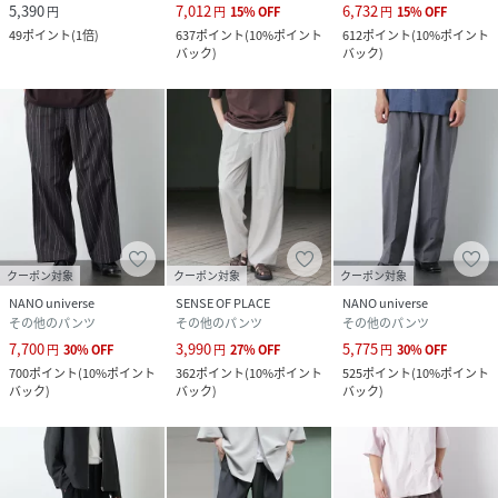
5,390
7,012
6,732
円
円
15
%
OFF
円
15
%
OFF
性別タイプ
メンズ
49
ポイント
(
1倍
)
637
ポイント
(
10%ポイント
612
ポイント
(
10%ポイント
バック
)
バック
)
原産国
中国製
素材
ポリエステル98%,ポリウレタン2%
サイズ
Ｍ、Ｌ
クリーニング
洗濯機可、ドライクリーニング不可
品番
RZ8218_672
クーポン対象
クーポン対象
クーポン対象
(
672-6127224-010-20 RZ8218
)
NANO universe
SENSE OF PLACE
NANO universe
その他のパンツ
その他のパンツ
その他のパンツ
7,700
3,990
5,775
円
30
%
OFF
円
27
%
OFF
円
30
%
OFF
700
ポイント
(
10%ポイント
362
ポイント
(
10%ポイント
525
ポイント
(
10%ポイント
バック
)
バック
)
バック
)