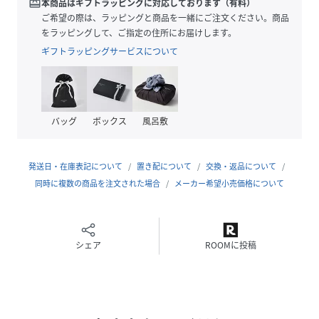
redeem
本商品はギフトラッピングに対応しております（有料）
・デイリーに活躍する快適な穿き心地
ご希望の際は、ラッピングと商品を一緒にご注文ください。商品
・軽量でストレスフリーの着用感
をラッピングして、ご指定の住所にお届けします。
ギフトラッピングサービスについて
■素材
・ポリエステルを採用
・ストレッチ仕様がポイント
・フラットでクリーンな表面感
バッグ
ボックス
風呂敷
・軽量でストレスの少ない快適な穿き心地を実現
・シワになりにくい素材
・洗濯機使用可
発送日・在庫表記について
置き配について
交換・返品について
同時に複数の商品を注文された場合
メーカー希望小売価格について
■カラー展開
・ワントーンで仕上げたブラック、グレー、カーキの3色展開
■コーディネート
シェア
ROOMに投稿
・Tシャツと合わせる夏のカジュアルスタイルに◎
・ジャケットとのきれいめコーデがおすすめ
■サイズ感