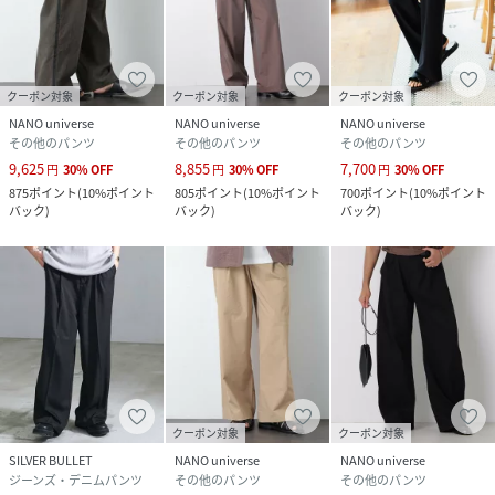
と仕様やサイズが異なる場合がございます。予約時は生産の
都合上、お届け予定時期が前後する場合もございますので、
予めご了承下さい。
※光の当たり具合や撮影環境により色味が異なる場合がござ
クーポン対象
クーポン対象
クーポン対象
います。正しい色味はスタジオ画像の色味をご参照くださ
NANO universe
NANO universe
NANO universe
い。
その他のパンツ
その他のパンツ
その他のパンツ
9,625
8,855
7,700
円
30
%
OFF
円
30
%
OFF
円
30
%
OFF
※こちらの商品は、アウトレット店舗での取り扱いになりま
875
ポイント
(
10%ポイント
805
ポイント
(
10%ポイント
700
ポイント
(
10%ポイント
す。直接店舗へお問い合わせの際はアウトレット店舗へお願
バック
)
バック
)
バック
)
い致します。プロパー店舗での取り扱いはございませんの
で、ご了承ください。
◆お気に入り登録でアイテム情報をゲット◆
気になるアイテムをお気に入り登録して、あなただけの欲し
いものリストを作成！
いち早く特典情報をゲットして、お買い物をよりお楽しみく
ださい。
クーポン対象
クーポン対象
model: 181cm B:75 W:73 H:90 着用サイズ: LARGE
SILVER BULLET
NANO universe
NANO universe
ジーンズ・デニムパンツ
その他のパンツ
その他のパンツ