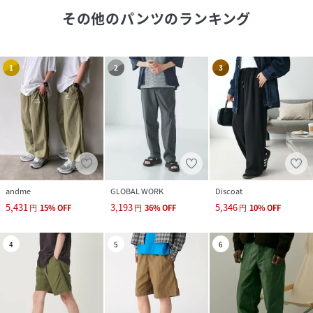
その他のパンツ
のランキング
1
2
3
andme
GLOBAL WORK
Discoat
5,431
3,193
5,346
円
15
%
OFF
円
36
%
OFF
円
10
%
OFF
4
5
6