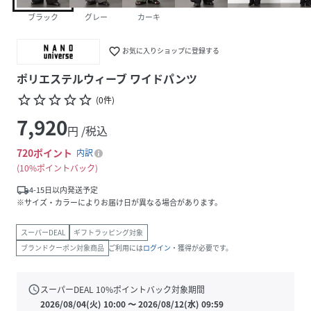
ブラック
グレー
カーキ
favorite_border
お気に入りショップに登録する
ポリエステルウィーブ ワイドパンツ
star_border
star_border
star_border
star_border
star_border
(
0
件
)
7,920
円 /税込
720
ポイント
内訳
10%ポイントバック
local_shipping
4-15日以内発送予定
※サイズ・カラーによりお届け日が異なる場合があります。
スーパーDEAL
ギフトラッピング対象
ブランドクーポン対象商品
ご利用には
ログイン
・獲得が必要です。
schedule
スーパーDEAL
10
%ポイントバック対象期間
2026/08/04(火) 10:00
〜
2026/08/12(水) 09:59