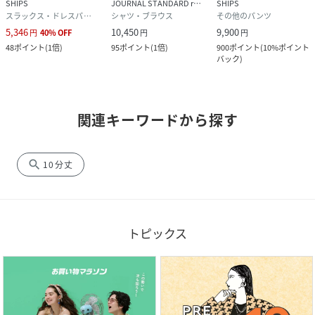
SHIPS
JOURNAL STANDARD relume
SHIPS
スラックス・ドレスパンツ
シャツ・ブラウス
その他のパンツ
5,346
10,450
9,900
円
40
%
OFF
円
円
48
ポイント
(
1倍
)
95
ポイント
(
1倍
)
900
ポイント
(
10%ポイント
バック
)
関連キーワードから探す
search
10分丈
トピックス