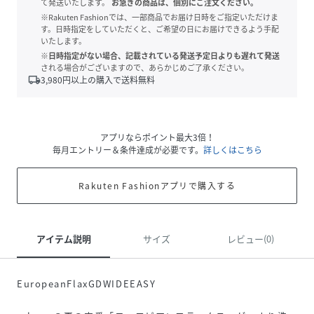
て発送いたします。
お急ぎの商品は、個別にご注文ください。
※Rakuten Fashionでは、一部商品でお届け日時をご指定いただけま
す。日時指定をしていただくと、ご希望の日にお届けできるよう手配
いたします。
※日時指定がない場合、記載されている発送予定日よりも遅れて発送
される場合がございますので、あらかじめご了承ください。
local_shipping
3,980
円以上の購入で送料無料
アプリならポイント最大3倍！
毎月エントリー＆条件達成が必要です。
詳しくはこちら
Rakuten Fashionアプリで購入する
アイテム説明
サイズ
レビュー(0)
EuropeanFlaxGDWIDEEASY