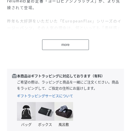
relumeの夏の定番「ヨーロピアンフラックス」が、より洗
練されて登場。
昨年も大好評をいただいた「EuropeanFlax」シリーズのイ
ージーパンツ。その人気の理由は、何といっても「素材感」
と「リラックス感」の絶妙なバランスにあります。今シーズ
ンはシルエットを細部まで微調整し、より履きやすく、より
more
今の気分に馴染む一本にアップデートしました。
■こだわりの素材と製法
高品質なヨーロッパリネンとコットンを混紡し、肌に触れる
瞬間の清涼感と、綿混ならではの柔らかなタッチを両立。
redeem
本商品はギフトラッピングに対応しております（有料）
さらに、製品染めを施すことで、新品の状態からこなれた風
ご希望の際は、ラッピングと商品を一緒にご注文ください。商品
合いと深みのある色味を演出しました。穿き込むごとに馴染
をラッピングして、ご指定の住所にお届けします。
んでいく、自分だけの一本に育てる楽しさも魅力です。
ギフトラッピングサービスについて
■シルエットの微調整
昨年モデルからリサイズし、さらにリラックスしながらも、
だらしなく見えない、計算されたワイドシルエットに仕上げ
バッグ
ボックス
風呂敷
ました。