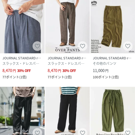
サイズ
M、L
クリーニング
本体:手洗い可能
品番
RZ7945_26030464033020
(
26030464033020-003-803 RZ7945
)
JOURNAL STANDARD relume
JOURNAL STANDARD relume
JOURNAL STANDARD relume
スラックス・ドレスパンツ
スラックス・ドレスパンツ
その他のパンツ
8,470
8,470
11,000
円
30
%
OFF
円
30
%
OFF
円
77
ポイント
(
1倍
)
77
ポイント
(
1倍
)
100
ポイント
(
1倍
)