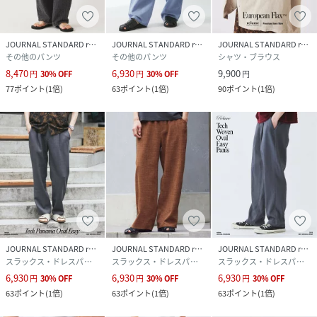
身長:174cm/体重:64kg/体型:中肉中背/普段サイズ:M/着用
サイズ:M
サイズ感：ウエストはゴムとドローコードで調整できるの
JOURNAL STANDARD relume
JOURNAL STANDARD relume
JOURNAL STANDARD relume
で、Mサイズでジャストでした。今っぽいワイドなシルエッ
その他のパンツ
その他のパンツ
シャツ・ブラウス
ト感が出ます。
8,470
6,930
9,900
円
30
%
OFF
円
30
%
OFF
円
素材感：リネン特有のさらっとしたドライな肌触りの中に、
77
ポイント
(
1倍
)
63
ポイント
(
1倍
)
90
ポイント
(
1倍
)
コットンの柔らかさもしっかり感じられます。製品染め特有
の少しこなれた色ムラ感があり、履き始めから良い意味でヴ
ィンテージ感のある風合いです。
着心地：ワイドシルエットのおかげで足にまとわりつく感じ
がなく、風通しも抜群なので、暑い時期のタウンユースやレ
ジャーに最適です。ウエストがイージー仕様で脱ぎ履きも楽
なので、一度穿くと手放せなくなりそうな一本です。
＊＊＊＊＊＊＊＊＊＊＊＊＊＊＊＊＊＊＊＊＊＊
JOURNAL STANDARD relume
JOURNAL STANDARD relume
JOURNAL STANDARD relume
性別タイプ
メンズ
スラックス・ドレスパンツ
スラックス・ドレスパンツ
スラックス・ドレスパンツ
6,930
6,930
6,930
円
30
%
OFF
円
30
%
OFF
円
30
%
OFF
原産国
中国
63
ポイント
(
1倍
)
63
ポイント
(
1倍
)
63
ポイント
(
1倍
)
素材
本体:麻55%、綿45%