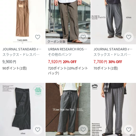
クーポン対象
JOURNAL STANDARD relume
URBAN RESEARCH ROSSO
JOURNAL STANDARD relume
スラックス・ドレスパンツ
その他のパンツ
スラックス・ドレスパンツ
9,900
7,920
7,700
円
円
20
%
OFF
円
30
%
OFF
90
ポイント
(
1倍
)
720
ポイント
(
10%ポイント
70
ポイント
(
1倍
)
バック
)