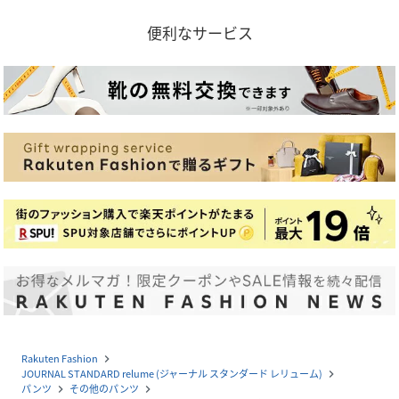
便利なサービス
Rakuten Fashion
navigate_next
JOURNAL STANDARD relume (ジャーナル スタンダード レリューム)
navigate_next
パンツ
その他のパンツ
navigate_next
navigate_next