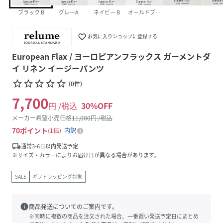
ブラック B
グレーA
ネイビー B
オールドブラウン
favorite_border
お気に入りショップに登録する
European Flax / ヨーロピアンフラックス ガーメントダ
イ リネン イージーパンツ
star_border
star_border
star_border
star_border
star_border
(
0
件
)
7,700
円 /税込
30
%OFF
メーカー希望小売価格
11,000
円 /税込
70
ポイント
1倍
内訳
local_shipping
通常3-6日以内発送予定
※サイズ・カラーによりお届け日が異なる場合があります。
SALE
ギフトラッピング対象
info
商品発送についてのご案内です。
※同時に複数の商品を注文された場合、一番遅い発送予定日にまとめ