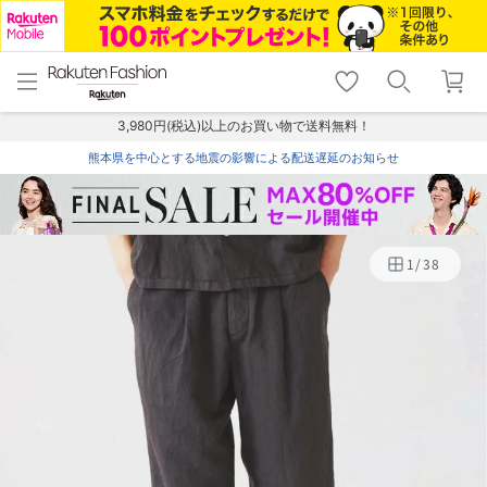
menu
home
search
favorite_border
shopping_cart
lock_outline
メニュー
トップ
検索
お気に入り
カート
ログイン
3,980円(税込)以上のお買い物で送料無料！
熊本県を中心とする地震の影響による配送遅延のお知らせ
1
/
38