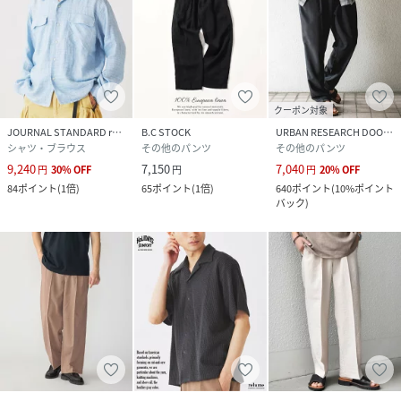
クーポン対象
JOURNAL STANDARD relume
B.C STOCK
URBAN RESEARCH DOORS
シャツ・ブラウス
その他のパンツ
その他のパンツ
9,240
7,150
7,040
円
30
%
OFF
円
円
20
%
OFF
84
ポイント
(
1倍
)
65
ポイント
(
1倍
)
640
ポイント
(
10%ポイント
バック
)