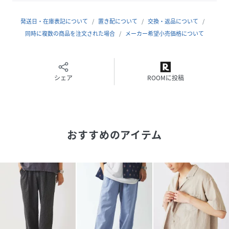
ラフなTシャツと合わせても、シャツをタックインしても決
まる、万能なバランス感です。
発送日・在庫表記について
置き配について
交換・返品について
同時に複数の商品を注文された場合
メーカー希望小売価格について
《EuropeanFlax/ヨーロピアンフラックス》
100％ヨーロッパで栽培されたフラックスを使用し、ラミー
やヘンプをリネンと称して混入していない商品に、ヨーロッ
パリネン協会が認めた証として、この称号のラベルを使用す
シェア
ROOMに投稿
ることが許可されます。チクチク感がなく、肌に優しい自然
素材。
上質なリネン原料を使う事により、張り過ぎないソフトな風
合いに仕上がっています。
おすすめのアイテム
＊＊＊＊＊＊＊＊＊＊＊＊＊＊＊＊＊＊＊＊＊＊
裏地：なし
伸縮性：なし
光沢感：なし
生地の厚さ：やや薄手
＊＊＊＊＊＊＊＊＊＊＊＊＊＊＊＊＊＊＊＊＊＊
【スタッフ着用コメント】
《スタッフH》