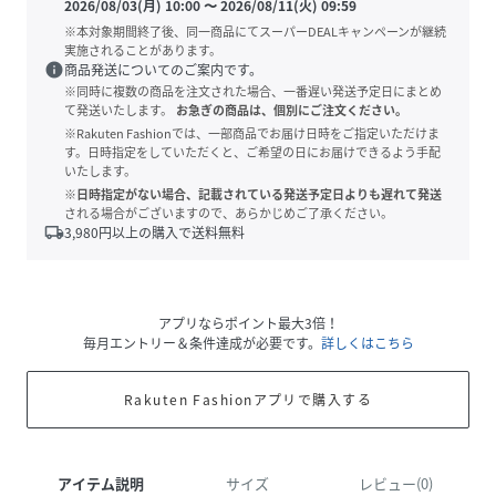
2026/08/03(月) 10:00
〜
2026/08/11(火) 09:59
※本対象期間終了後、同一商品にてスーパーDEALキャンペーンが継続
実施されることがあります。
info
商品発送についてのご案内です。
※同時に複数の商品を注文された場合、一番遅い発送予定日にまとめ
て発送いたします。
お急ぎの商品は、個別にご注文ください。
※Rakuten Fashionでは、一部商品でお届け日時をご指定いただけま
す。日時指定をしていただくと、ご希望の日にお届けできるよう手配
いたします。
※日時指定がない場合、記載されている発送予定日よりも遅れて発送
される場合がございますので、あらかじめご了承ください。
local_shipping
3,980
円以上の購入で送料無料
アプリならポイント最大3倍！
毎月エントリー＆条件達成が必要です。
詳しくはこちら
Rakuten Fashionアプリで購入する
アイテム説明
サイズ
レビュー(0)