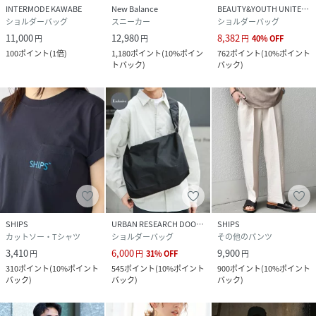
INTERMODE KAWABE
New Balance
BEAUTY&YOUTH UNITED ARROWS
ショルダーバッグ
スニーカー
ショルダーバッグ
11,000
12,980
8,382
円
円
円
40
%
OFF
100
ポイント
(
1倍
)
1,180
ポイント
(
10%ポイン
762
ポイント
(
10%ポイント
トバック
)
バック
)
SHIPS
URBAN RESEARCH DOORS
SHIPS
カットソー・Tシャツ
ショルダーバッグ
その他のパンツ
3,410
6,000
9,900
円
円
31
%
OFF
円
310
ポイント
(
10%ポイント
545
ポイント
(
10%ポイント
900
ポイント
(
10%ポイント
バック
)
バック
)
バック
)