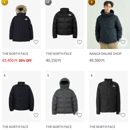
1
2
3
THE NORTH FACE
THE NORTH FACE
NANGA ONLINE SHOP
65,450
40,150
49,500
円
30
%
OFF
円
円
4
5
6
THE NORTH FACE
THE NORTH FACE
THE NORTH FACE