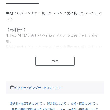
生地からパーツまで一貫してフランス製に拘ったフレンチベ
スト
【素材特性】
生地は今時期に合わせやすいミドルオンスのコットンを使
用。
洗いをかけていくことでアルチザンな雰囲気を醸し出してい
ただけます。
釦はクリニャンクールにある倉庫から見つけたデッドストッ
more
ク。
1930年代のメタルボタン(78.ネイビー)とホーンボタン(08.
ナチュラル)をそれぞれ装着しています。
--------------------------------------------
redeem
ギフトラッピングサービスについて
洗濯可否：不可
--------------------------------------------
発送日・在庫表記について
置き配について
交換・返品について
【デザイン】
同時に複数の商品を注文された場合
メーカー希望小売価格について