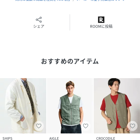
フレンチのワークベストをモディファイした片玉縁仕様のク
ルーネックベスト。
”SHIPSMadeinFrance”はワーク~ミリタリー由来のアイテ
シェア
ROOMに投稿
ムをリファレンスしており、生成りとネイビーの2色展開と
なります。
【セットアップ対応アイテムはこちら！】
SHIPS:〈MADEINFRANCE〉チノパンツ
おすすめのアイテム
113-11-4306(※113114306)
※モールサイトによって(ハイフン/-)抜きでの品番表記とな
ります。
【同素材アイテムはこちら！】
SHIPS:〈MADEINFRANCE〉フレンチカバーオールジャケッ
ト
114-01-2009(※114012009)
※モールサイトによって(ハイフン/-)抜きでの品番表記とな
ります。
SHIPS
AIGLE
CROCODILE