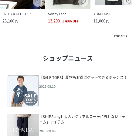
FREDY & GLOSTER
Sonny Label
ABAHOUSE
23,100
13,200
11,000
円
円
40
%
OFF
円
more
navigate_next
ショップニュース
【SALE TOPS】夏物もお得にゲットできるチャンス！
2026.08.10
【SHIPS any】大人カジュアルコーデに外せない「デ
ニム」アイテム
2026.08.09