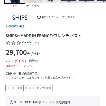
ネイビー
ナチュラル
favorite_border
お気に入りショップに登録する
SHIPS MEN
sell
SHIPS:<MADE IN FRANCE>フレンチ ベスト
star_border
star_border
star_border
star_border
star_border
(
0
件
)
29,700
円 /税込
2,700
ポイント
内訳
10%ポイントバック
local_shipping
通常4-7日以内発送予定
※サイズ・カラーによりお届け日が異なる場合があります。
スーパーDEAL
ギフトラッピング対象外
schedule
スーパーDEAL
10
%ポイントバック対象期間