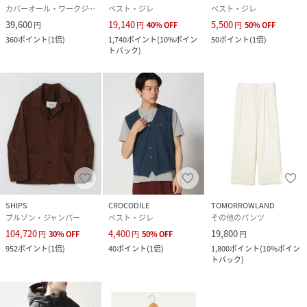
【注意事項】
カバーオール・ワークジャケット
ベスト・ジレ
ベスト・ジレ
※末永く愛用頂く為に、アテンションタグ・洗濯ネームを必
39,600
19,140
5,500
円
円
40
%
OFF
円
50
%
OFF
ずご確認の上、着用又はお取り扱いください。
360
ポイント
(
1倍
)
1,740
ポイント
(
10%ポイン
50
ポイント
(
1倍
)
トバック
)
※撮影環境による光の当たり具合やパソコン・スマートフォ
ンなどの閲覧環境によって、実際の色味と異なって見える場
合があります。
商品の色味は商品単体で撮影した画像をご参照ください。
※画像の商品はサンプルです。
実際の商品と仕様、加工、サイズが若干異なる場合がござ
います。
SHIPS
CROCODILE
TOMORROWLAND
性別タイプ
メンズ
ブルゾン・ジャンパー
ベスト・ジレ
その他のパンツ
104,720
4,400
19,800
円
30
%
OFF
円
50
%
OFF
円
原産国
フランス
952
ポイント
(
1倍
)
40
ポイント
(
1倍
)
1,800
ポイント
(
10%ポイン
トバック
)
素材
コットン100%
サイズ
2、3