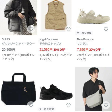
品番
RZ7443_114710380
(
114710380-78-02 RZ7443
)
クーポン対象
SHIPS
Nigel Cabourn
New Balance
ダウンジャケット・ダウンベスト
その他のトップス
サンダル
20,900
21,560
7,920
円
円
30
%
OFF
円
20
%
OFF
1,900
ポイント
(
10%ポイン
1,960
ポイント
(
10%ポイン
720
ポイント
(
10%ポイント
トバック
)
トバック
)
バック
)
クーポン対象