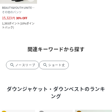
BEAUTY&YOUTH UNITED ARROWS
その他のパンツ
15,323
円
30
%
OFF
1,393
ポイント
(
10%ポイン
トバック
)
関連キーワードから探す
search
search
ノースリーブ
ショート丈
ダウンジャケット・ダウンベスト
のランキ
ング