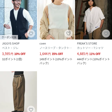
クーポン対象
JIGGYS SHOP
coen
FREAK’S STORE
ベスト・ジレ
ノースリーブ・タンクトップ
カットソー・Tシャツ
3,595
1,644
4,885
円
10
%
OFF
円
35
%
OFF
円
11
%
OFF
32
ポイント
(
1倍
)
149
ポイント
(
10%ポイント
444
ポイント
(
10%ポイント
バック
)
バック
)