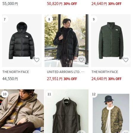
55,000
50,820
24,640
円
円
30
%
OFF
円
30
%
OFF
7
8
9
THE NORTH FACE
UNITED ARROWS LTD. OUTLET
THE NORTH FACE
44,550
27,951
24,640
円
円
30
%
OFF
円
30
%
OFF
10
11
12