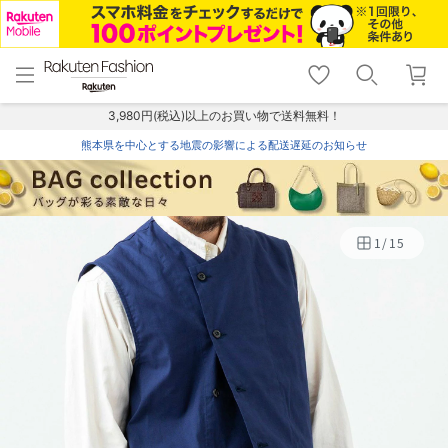
menu
home
search
favorite_border
shopping_cart
lock_outline
メニュー
トップ
検索
お気に入り
カート
ログイン
3,980円(税込)以上のお買い物で送料無料！
熊本県を中心とする地震の影響による配送遅延のお知らせ
1
/
15