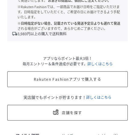
て発送いたします。
お急ぎの商品は、個別にご注文ください。
※Rakuten Fashionでは、一部商品でお届け日時をご指定いただけま
す。日時指定をしていただくと、ご希望の日にお届けできるよう手配
いたします。
※日時指定がない場合、記載されている発送予定日よりも遅れて発送
される場合がございますので、あらかじめご了承ください。
local_shipping
3,980
円以上の購入で送料無料
アプリならポイント最大3倍！
毎月エントリー＆条件達成が必要です。
詳しくはこちら
Rakuten Fashionアプリで購入する
実店舗でもポイントが貯まります！
詳しくはこちら
店舗を探す