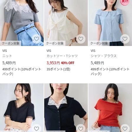
ボタン：なし
生地の厚さ：やや薄手
その他仕様：リボンは取り外し不可
季節：春、夏、秋
-----------------------------
【モデル着用サイズ】
クーポン対象
クーポン対象
クーポン対象
身長：160cm着用サイズ：F
VIS
VIS
VIS
ニット
カットソー・Tシャツ
シャツ・ブラウス
※画像の商品はサンプルです。実際の商品と仕様、加工、サ
5,489
3,953
5,489
円
円
40
%
OFF
円
イズが若干異なる場合がございます。
499
ポイント
(
10%ポイント
35
ポイント
(
1倍
)
499
ポイント
(
10%ポイント
※画像によっては実際の色味と異なる場合があります。正し
バック
)
バック
)
い色味は生地アップ画像をご確認ください。
性別タイプ
レディース
原産国
ブラック（01）：中国｜キナリ（16）：中国｜
ダークブラウン（20）：中国｜サックス
（48）：中国