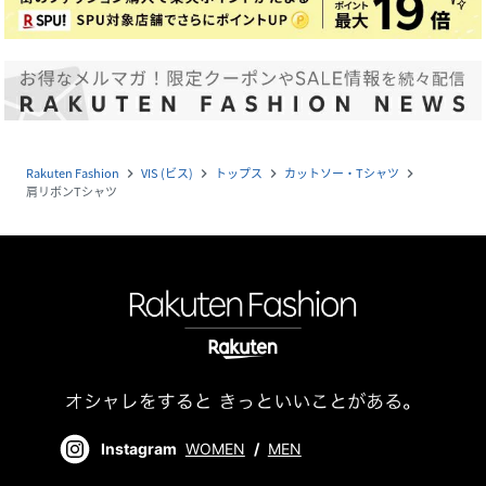
Rakuten Fashion
VIS (ビス)
トップス
カットソー・Tシャツ
navigate_next
navigate_next
navigate_next
navigate_next
肩リボンTシャツ
Instagram
WOMEN
/
MEN