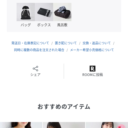
程よい肉感があり体のラインを拾いにくいカット生地とシフ
ォン素材のリボン。
【カラー】
バッグ
ボックス
風呂敷
ブラック、キナリ、ダークブラウン、サックスの4色展開。
リボンの配色
発送日・在庫表記について
置き配について
交換・返品について
サックス（48）：オフホワイト無地
同時に複数の商品を注文された場合
メーカー希望小売価格について
※他3色はドット柄
【おすすめのスタイリング】
1枚で着映える、女性らしいデザインTシャツ。
シェア
ROOMに投稿
トレンドの肩リボンがおしゃれ！真夏の暑い時期でもストレ
スなく着ていただけます。スラックスもデニムもスカートと
も相性抜群◎
-----------------------------
おすすめのアイテム
裏地：なし
光沢感：なし
透け感：ややあり
伸縮性：ややあり