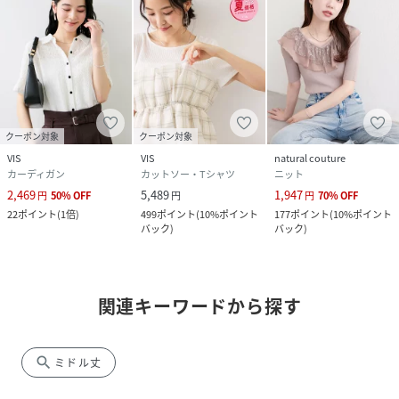
クーポン対象
クーポン対象
VIS
VIS
natural couture
カーディガン
カットソー・Tシャツ
ニット
2,469
5,489
1,947
円
50
%
OFF
円
円
70
%
OFF
22
ポイント
(
1倍
)
499
ポイント
(
10%ポイント
177
ポイント
(
10%ポイント
バック
)
バック
)
関連キーワードから探す
search
ミドル丈