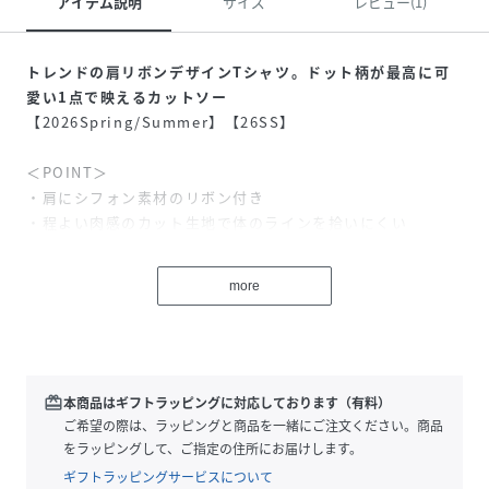
アイテム説明
サイズ
レビュー(1)
トレンドの肩リボンデザインTシャツ。ドット柄が最高に可
愛い1点で映えるカットソー
【2026Spring/Summer】【26SS】
＜POINT＞
・肩にシフォン素材のリボン付き
・程よい肉感のカット生地で体のラインを拾いにくい
・ワンオフショルデザイン
more
【デザイン・シルエット】
ワンオフショルデザインで肩にシフォンのリボンがついたト
レンド要素満載のTシャツ。今年らしいドット柄をシフォン
部分に取り入れたデザイン。サックスは派手になりすぎない
よう、無地リボンで上品に仕上げました。カジュアルなTシ
redeem
本商品はギフトラッピングに対応しております（有料）
ャツではなく、女性らしいデザインカットソーです。
ご希望の際は、ラッピングと商品を一緒にご注文ください。商品
をラッピングして、ご指定の住所にお届けします。
【素材】
ギフトラッピングサービスについて