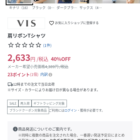
キナリ（16）
ブラック（01）
ダークブラウン（20）
サックス（48）
favorite_border
お気に入りショップに登録する
肩リボンTシャツ
star_border
star_border
star_border
star_border
star_border
(
1
件
)
2,633
円 /税込
40
%OFF
メーカー希望小売価格
4,389
円 /税込
23
ポイント
1倍
内訳
local_shipping
12時までの注文で当日出荷
※サイズ・カラーによりお届け日が異なる場合があります。
SALE
再入荷
ギフトラッピング対象
ブランドクーポン対象商品
ご利用には
ログイン
・獲得が必要です。
info
商品発送についてのご案内です。
※同時に複数の商品を注文された場合、一番遅い発送予定日にまとめ