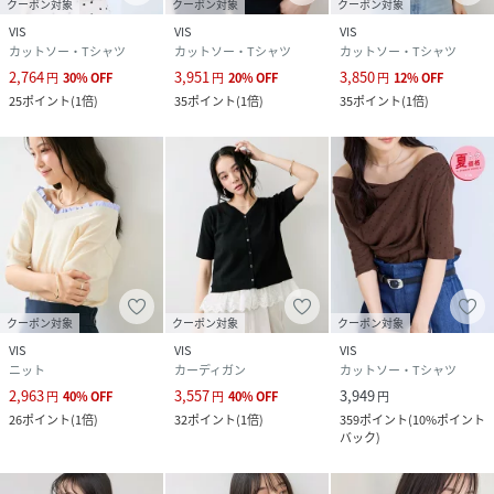
素材
ブラック（01）：（本体） ポリエステル 67%
クーポン対象
クーポン対象
クーポン対象
綿 33% （別布） ポリエステル 100%｜キナリ
VIS
VIS
VIS
（16）：（本体） ポリエステル 67% 綿 33%
カットソー・Tシャツ
カットソー・Tシャツ
カットソー・Tシャツ
（別布） ポリエステル 100%｜ダークブラウン
2,764
3,951
3,850
円
30
%
OFF
円
20
%
OFF
円
12
%
OFF
（20）：（本体） ポリエステル 67% 綿 33%
25
ポイント
(
1倍
)
35
ポイント
(
1倍
)
35
ポイント
(
1倍
)
（別布） ポリエステル 100%｜サックス
（48）：（本体） ポリエステル 67% 綿 33%
（別布） ポリエステル 100%
サイズ
F
クリーニング
ブラック（01）：洗濯機（極弱）・漂白、タン
ブル乾燥、ドライクリーニング禁止
キナリ（16）：洗濯機（極弱）・漂白、タンブ
ル乾燥、ドライクリーニング禁止
ダークブラウン（20）：洗濯機（極弱）・漂
クーポン対象
クーポン対象
クーポン対象
白、タンブル乾燥、ドライクリーニング禁止
VIS
VIS
VIS
サックス（48）：洗濯機（極弱）・漂白、タン
ニット
カーディガン
カットソー・Tシャツ
ブル乾燥、ドライクリーニング禁止
2,963
3,557
3,949
円
40
%
OFF
円
40
%
OFF
円
26
ポイント
(
1倍
)
32
ポイント
(
1倍
)
359
ポイント
(
10%ポイント
品番
RZ6884_BVM36180
バック
)
(
BVM36180-16-099 RZ6884
)