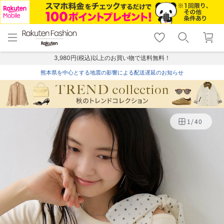
menu
home
search
favorite_border
shopping_cart
lock_outline
メニュー
トップ
検索
お気に入り
カート
ログイン
3,980円(税込)以上のお買い物で送料無料！
熊本県を中心とする地震の影響による配送遅延のお知らせ
1
/
40