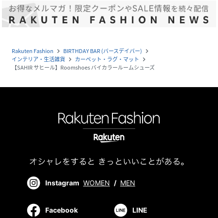
Rakuten Fashion
BIRTHDAY BAR (バースデイバー)
navigate_next
navigate_next
インテリア・生活雑貨
カーペット・ラグ・マット
navigate_next
navigate_next
【SAHIR サヒール】Roomshoes バイカラールームシューズ
Instagram
WOMEN
/
MEN
Facebook
LINE