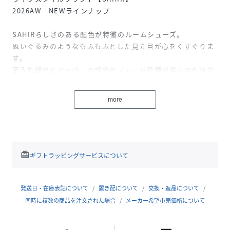
2026AW NEWラインナップ
SAHIRらしさのある配色が特徴のルームシューズ。
ぬいぐるみのようなもふもふとした見た目が心をくすぐりま
す。
足入れ部分とアッパーの部分のファーの種類が違うのも特徴
◎
おうち時間を足元から彩り、もちっとした履き心地で秋冬に
more
ぴったりの１足です。
家族やカップルで色違いで揃えるのもおすすめです。
〇サイズ
24～25cm相当
redeem
ギフトラッピングサービスについて
【SAHIR】
ブランド名の由来は、喜びを引き出す・面白みのあるという
発送日・在庫表記について
置き配について
交換・返品について
意味の「Savor」
同時に複数の商品を注文された場合
メーカー希望小売価格について
ヒットする・目標に届くという意味の「Hit」
光り輝く・まぶしいという意味の「Radiant」を掛け合わせ