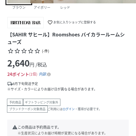
ブラウン
アイボリー
レッド
favorite_border
お気に入りショップに登録する
【SAHIR サヒール】Roomshoes バイカラールームシ
ューズ
star_border
star_border
star_border
star_border
star_border
(
-
件
)
2,640
円 /税込
24
ポイント
1倍
内訳
local_shipping
8月下旬発送予定
※サイズ・カラーによりお届け日が異なる場合があります。
予約商品
ギフトラッピング対象外
ブランドクーポン対象商品
ご利用には
ログイン
・獲得が必要です。
warning
この商品は予約商品です。
※生産状況によりお届け時期が変更になる場合があります。