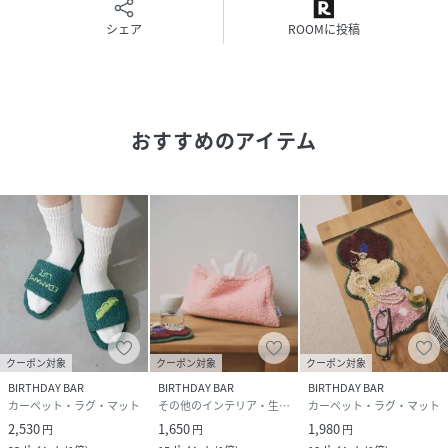
た造語です。
シェア
ROOMに投稿
「SAHIR」は日常に自分らしさをプラスする、遊び心のある
ライフスタイルを提案します。
落ち着きの中にもどこか遊び心を感じる、クセのあるヒトヒ
ネリしたアイテムをラインナップ。
大切なあの人の喜びを引き出す、アクセントのある面白さを
おすすめのアイテム
忘れません。
長くお気に入りのアイテムとなってほしい。
愛されて輝く、唯一無二な存在に。
そんな想いから誕生したブランドです。
性別タイプ
ユニセックス
原産国
中国
素材
ポリエステル
クーポン対象
クーポン対象
クーポン対象
BIRTHDAY BAR
BIRTHDAY BAR
BIRTHDAY BAR
サイズ
FREE
カーペット・ラグ・マット
その他のインテリア・生活雑貨
カーペット・ラグ・マット
2,530
1,650
1,980
円
円
円
品番
RZ4990_BBG5061722A0003