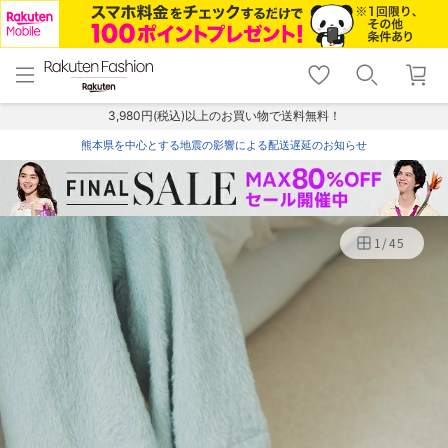
menu
home
search
favorite_border
shopping_cart
lock_outline
メニュー
トップ
検索
お気に入り
カート
ログイン
3,980円(税込)以上のお買い物で送料無料！
熊本県を中心とする地震の影響による配送遅延のお知らせ
1
/
45