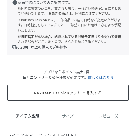
info
商品発送についてのご案内です。
※同時に複数の商品を注文された場合、一番遅い発送予定日にまとめ
て発送いたします。
お急ぎの商品は、個別にご注文ください。
※Rakuten Fashionでは、一部商品でお届け日時をご指定いただけま
す。日時指定をしていただくと、ご希望の日にお届けできるよう手配
いたします。
※日時指定がない場合、記載されている発送予定日よりも遅れて発送
される場合がございますので、あらかじめご了承ください。
local_shipping
3,980
円以上の購入で送料無料
アプリならポイント最大3倍！
毎月エントリー＆条件達成が必要です。
詳しくはこちら
Rakuten Fashionアプリで購入する
アイテム説明
サイズ
レビュー(-)
ライフスタイルブランド【SAHIR】