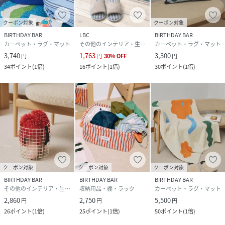
クーポン対象
クーポン対象
BIRTHDAY BAR
LBC
BIRTHDAY BAR
カーペット・ラグ・マット
その他のインテリア・生活雑貨
カーペット・ラグ・マット
3,740
1,763
3,300
円
円
30
%
OFF
円
34
ポイント
(
1倍
)
16
ポイント
(
1倍
)
30
ポイント
(
1倍
)
クーポン対象
クーポン対象
クーポン対象
BIRTHDAY BAR
BIRTHDAY BAR
BIRTHDAY BAR
その他のインテリア・生活雑貨
収納用品・棚・ラック
カーペット・ラグ・マット
2,860
2,750
5,500
円
円
円
26
ポイント
(
1倍
)
25
ポイント
(
1倍
)
50
ポイント
(
1倍
)