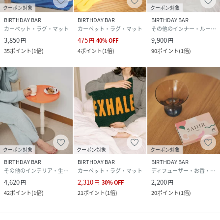
クーポン対象
クーポン対象
BIRTHDAY BAR
BIRTHDAY BAR
BIRTHDAY BAR
カーペット・ラグ・マット
カーペット・ラグ・マット
その他のインナー・ルームウェア
3,850
475
9,900
円
円
40
%
OFF
円
35
ポイント
(
1倍
)
4
ポイント
(
1倍
)
90
ポイント
(
1倍
)
クーポン対象
クーポン対象
クーポン対象
BIRTHDAY BAR
BIRTHDAY BAR
BIRTHDAY BAR
その他のインテリア・生活雑貨
カーペット・ラグ・マット
ディフューザー・お香・アロマオイル・キャンドル
4,620
2,310
2,200
円
円
30
%
OFF
円
42
ポイント
(
1倍
)
21
ポイント
(
1倍
)
20
ポイント
(
1倍
)