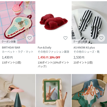
クーポン対象
クーポン対象
BIRTHDAY BAR
Fun & Daily
AS KNOW AS plus
カーペット・ラグ・マット
その他のファッション雑貨
その他のシューズ・靴
1,430
1,496
2,530
円
円
20
%
OFF
円
13
ポイント
(
1倍
)
136
ポイント
(
10%ポイント
23
ポイント
(
1倍
)
バック
)