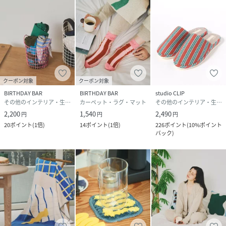
クーポン対象
クーポン対象
BIRTHDAY BAR
BIRTHDAY BAR
studio CLIP
その他のインテリア・生活雑貨
カーペット・ラグ・マット
その他のインテリア・生活雑貨
2,200
1,540
2,490
円
円
円
20
ポイント
(
1倍
)
14
ポイント
(
1倍
)
226
ポイント
(
10%ポイント
バック
)