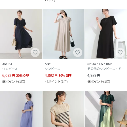
JAYRO
ANY
SHOO・LA・RUE
ワンピース
ワンピース
その他のワンピース・ドレス
6,072
4,892
4,989
円
20
%
OFF
円
30
%
OFF
円
55
ポイント
(
1倍
)
44
ポイント
(
1倍
)
45
ポイント
(
1倍
)