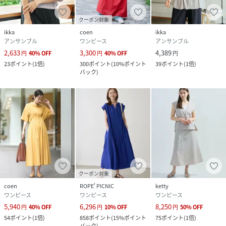
クーポン対象
ikka
coen
ikka
アンサンブル
ワンピース
アンサンブル
2,633
3,300
4,389
円
40
%
OFF
円
40
%
OFF
円
23
ポイント
(
1倍
)
300
ポイント
(
10%ポイント
39
ポイント
(
1倍
)
バック
)
クーポン対象
coen
ROPE' PICNIC
ketty
ワンピース
ワンピース
ワンピース
5,940
6,296
8,250
円
40
%
OFF
円
10
%
OFF
円
50
%
OFF
54
ポイント
(
1倍
)
858
ポイント
(
15%ポイント
75
ポイント
(
1倍
)
バック
)