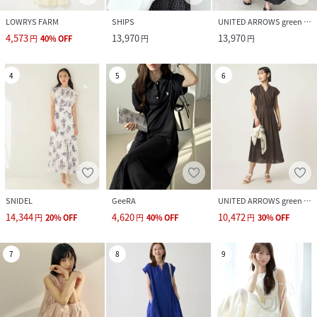
LOWRYS FARM
SHIPS
UNITED ARROWS green label relaxing
4,573
13,970
13,970
円
40
%
OFF
円
円
4
5
6
SNIDEL
GeeRA
UNITED ARROWS green label relaxing
14,344
4,620
10,472
円
20
%
OFF
円
40
%
OFF
円
30
%
OFF
7
8
9