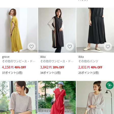
grove
ikka
ikka
その他のワンピース・ドレス
その他のワンピース・ドレス
その他のパンツ
4,158
3,842
2,831
円
46
%
OFF
円
30
%
OFF
円
40
%
OFF
37
ポイント
(
1倍
)
34
ポイント
(
1倍
)
25
ポイント
(
1倍
)