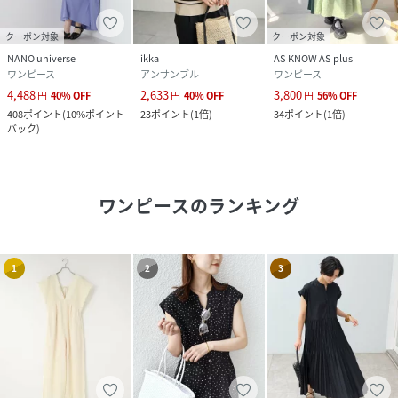
クーポン対象
クーポン対象
NANO universe
ikka
AS KNOW AS plus
ワンピース
アンサンブル
ワンピース
4,488
2,633
3,800
円
40
%
OFF
円
40
%
OFF
円
56
%
OFF
408
ポイント
(
10%ポイント
23
ポイント
(
1倍
)
34
ポイント
(
1倍
)
バック
)
ワンピース
のランキング
1
2
3