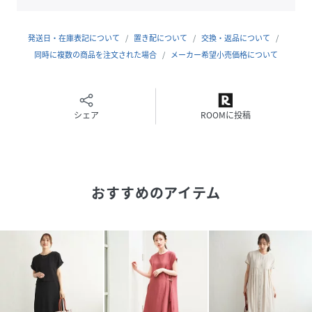
発送日・在庫表記について
置き配について
交換・返品について
同時に複数の商品を注文された場合
メーカー希望小売価格について
［洗濯方法］洗濯の際はネットを使用してください
性別タイプ
レディース
シェア
ROOMに投稿
原産国
中国
素材
レーヨン91% ナイロン9%
おすすめのアイテム
サイズ
S、M(9ゴウ)、L(11ゴウ)
クリーニング
洗濯機洗い可（非常に弱く）
品番
RZ4964_51630036
(
51630036-09-07 RZ4964
)