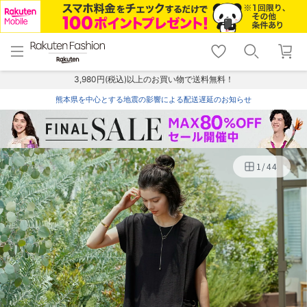
menu
home
search
favorite_border
shopping_cart
lock_outline
メニュー
トップ
検索
お気に入り
カート
ログイン
3,980円(税込)以上のお買い物で送料無料！
熊本県を中心とする地震の影響による配送遅延のお知らせ
1
/
44