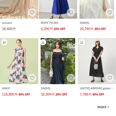
anuans
ROPE' PICNIC
SNIDEL
28,600
6,296
20,790
円
円
10
%
OFF
円
30
%
OFF
10
11
12
ANAYI
SNIDEL
UNITED ARROWS green label relaxing
118,800
18,304
7,788
円
40
%
OFF
円
20
%
OFF
円
40
%
OFF
more
navigate_next