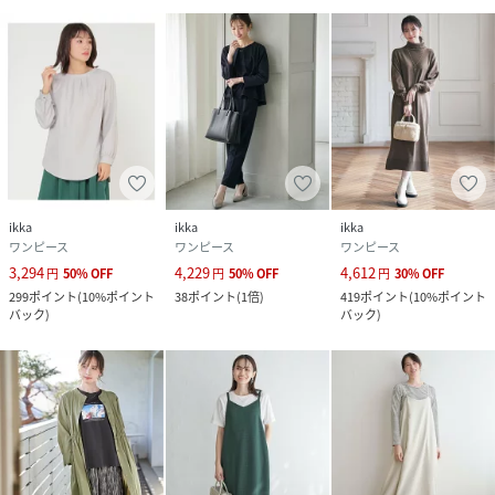
ikka
ikka
ikka
ワンピース
ワンピース
ワンピース
3,294
4,229
4,612
円
50
%
OFF
円
50
%
OFF
円
30
%
OFF
299
ポイント
(
10%ポイント
38
ポイント
(
1倍
)
419
ポイント
(
10%ポイント
バック
)
バック
)