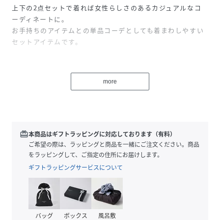
上下の2点セットで着れば女性らしさのあるカジュアルなコ
ーディネートに。
お手持ちのアイテムとの単品コーデとしても着まわしやすい
セットアイテムです。
【素材】
接触冷感の布帛素材。
more
麻のようなさらっとした清涼感のある素材です。
【デザイン】
リラックス感のあるワイドパンツにラップデザインを施した
ワンピースとのセットアイテム。
redeem
本商品はギフトラッピングに対応しております（有料）
ご希望の際は、ラッピングと商品を一緒にご注文ください。商品
【ikkaポイント】
をラッピングして、ご指定の住所にお届けします。
・ワンピースの袖をドロップショルダーにリニューアルして
ギフトラッピングサービスについて
二の腕をカバーするデザインに。
・イージーな履き心地のワイドシルエットパンツが暑い季節
にも快適。
・それぞれ単品としても着回しできるお得なセットアップ。
バッグ
ボックス
風呂敷