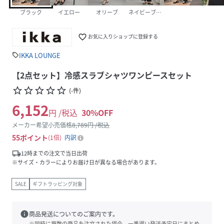
ブラック
イエロー
オリーブ
ネイビーブルー
favorite_border
お気に入りショップに登録する
IKKA LOUNGE
sell
【2点セット】冷感スラブシャツワンピースセット
star_border
star_border
star_border
star_border
star_border
(
-
件
)
6,152
円 /税込
30
%OFF
メーカー希望小売価格
8,789
円 /税込
55
ポイント
1倍
内訳
local_shipping
12時までの注文で当日出荷
※サイズ・カラーによりお届け日が異なる場合があります。
SALE
ギフトラッピング対象
info
商品発送についてのご案内です。
※同時に複数の商品を注文された場合、一番遅い発送予定日にまとめ