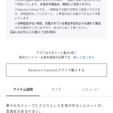
て発送いたします。
お急ぎの商品は、個別にご注文ください。
※Rakuten Fashionでは、一部商品でお届け日時をご指定いただけま
す。日時指定をしていただくと、ご希望の日にお届けできるよう手配
いたします。
※日時指定がない場合、記載されている発送予定日よりも遅れて発送
される場合がございますので、あらかじめご了承ください。
local_shipping
3,980
円以上の購入で送料無料
アプリならポイント最大3倍！
毎月エントリー＆条件達成が必要です。
詳しくはこちら
Rakuten Fashionアプリで購入する
アイテム説明
サイズ
レビュー(-)
華やかなドレープとさらりとした生地が作るシルエットが、
雰囲気のある佇まい。