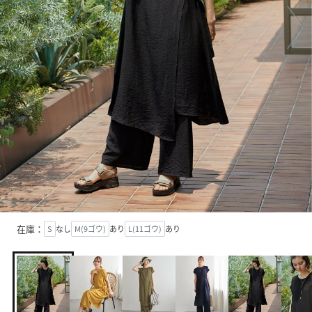
在庫：
S
なし
M(9ゴウ)
あり
L(11ゴウ)
あり