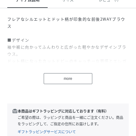
フレアなシルエットとドット柄が印象的な前後2WAYブラウ
ス
■デザイン
袖や裾に向かってふんわりと広がった軽やかなデザインブラ
ウス。
ドット柄になったカットドビーのキャッチーな質感とエレガ
ントなフレアシルエットのバランスが印象的な1枚。
包みボタンの付いたVネックとクルーネックの前後２WAYで
more
着用いただけます。
■素材
ポコポコと横畝のあるセミシアーのベースに、立体感のある
カットドビー刺しゅうを施した涼しげな生地。
redeem
本商品はギフトラッピングに対応しております（有料）
袖や裾のフリルをたっぷり寄せても軽やかな印象の夏にぴっ
ご希望の際は、ラッピングと商品を一緒にご注文ください。商品
たりな素材感。
をラッピングして、ご指定の住所にお届けします。
ギフトラッピングサービスについて