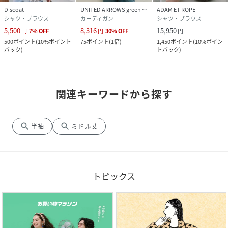
Discoat
UNITED ARROWS green label relaxing
ADAM ET ROPE'
シャツ・ブラウス
カーディガン
シャツ・ブラウス
5,500
8,316
15,950
円
7
%
OFF
円
30
%
OFF
円
500
ポイント
(
10%ポイント
75
ポイント
(
1倍
)
1,450
ポイント
(
10%ポイン
バック
)
トバック
)
関連キーワードから探す
search
search
半袖
ミドル丈
トピックス