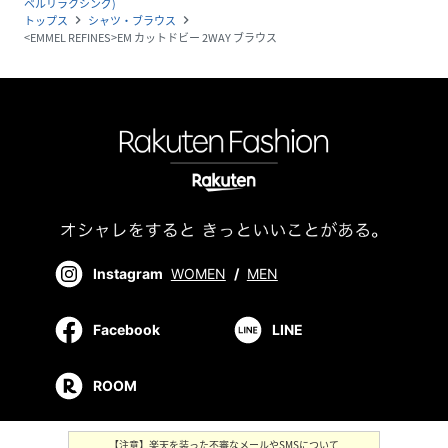
ベルリラクシング)
トップス
シャツ・ブラウス
navigate_next
navigate_next
<EMMEL REFINES>EM カットドビー 2WAY ブラウス
Instagram
WOMEN
/
MEN
Facebook
LINE
ROOM
【注意】楽天を装った不審なメールやSMSについて