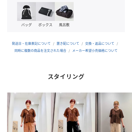
■コーディネート
ストレートシルエットのシンプルなナロースカートやスラッ
クスと相性◎なAラインのふんわりしたシルエット。
ショートボトムに合わせてコンパクトにまとめても◎です。
バッグ
ボックス
風呂敷
#春服、#春物、#夏服、#夏物、#26SS、#ブラウス、#前後
2WAY、#半袖、#ショートスリーブ
発送日・在庫表記について
置き配について
交換・返品について
============================
同時に複数の商品を注文された場合
メーカー希望小売価格について
裏地：なし
透け感：あり
伸縮：なし
スタイリング
光沢感：なし
ケア方法：手洗い可
============================
＜EMMELREFINES（エメルリファインズ）＞
Pleasure～今を楽しみ、変化を楽しむ～
EMMELREFINESは変化していく時代やトレンドを恐れなく
前向きに楽しみ、
今に満足せず常に自分を更新していきたい、