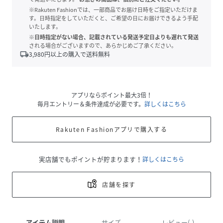
※Rakuten Fashionでは、一部商品でお届け日時をご指定いただけま
す。日時指定をしていただくと、ご希望の日にお届けできるよう手配
いたします。
※日時指定がない場合、記載されている発送予定日よりも遅れて発送
される場合がございますので、あらかじめご了承ください。
local_shipping
3,980
円以上の購入で送料無料
アプリならポイント最大3倍！
毎月エントリー＆条件達成が必要です。
詳しくはこちら
Rakuten Fashionアプリで購入する
実店舗でもポイントが貯まります！
詳しくはこちら
店舗を探す
アイテム説明
サイズ
レビュー(-)