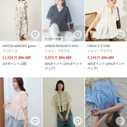
クーポン対象
UNITED ARROWS green label relaxing
URBAN RESEARCH ROSSO
FREAK’S STORE
ワンピース
シャツ・ブラウス
シャツ・ブラウス
11,858
8,855
4,244
円
30
%
OFF
円
30
%
OFF
円
15
%
OFF
107
ポイント
(
1倍
)
805
ポイント
(
10%ポイント
385
ポイント
(
10%ポイント
バック
)
バック
)