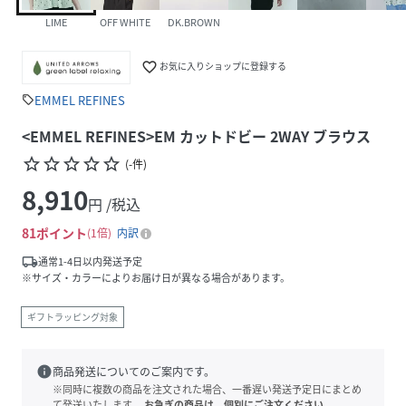
LIME
OFF WHITE
DK.BROWN
favorite_border
お気に入りショップに登録する
EMMEL REFINES
sell
<EMMEL REFINES>EM カットドビー 2WAY ブラウス
star_border
star_border
star_border
star_border
star_border
(
-
件
)
8,910
円 /税込
81
ポイント
1倍
内訳
local_shipping
通常1-4日以内発送予定
※サイズ・カラーによりお届け日が異なる場合があります。
ギフトラッピング対象
info
商品発送についてのご案内です。
※同時に複数の商品を注文された場合、一番遅い発送予定日にまとめ
て発送いたします。
お急ぎの商品は、個別にご注文ください。