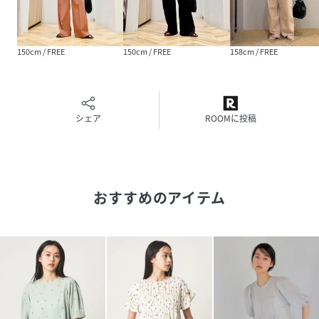
自分らしさを表現したい女性に向けたブランドです。
女性の共感を大切に、時代にフィットした新しいスタイルを
提案します。
150cm / FREE
150cm / FREE
158cm / FREE
【注意事項】
※画像の商品はサンプルです。
※商品に「取り扱い上の注意書き」、「洗濯表示」がござい
シェア
ROOMに投稿
ます場合は、使用前に必ずご確認ください。
※商品画像は、光の当たり具合やパソコンなどの閲覧環境に
より、実際の色味と異なって見える場合がございます。あら
かじめご了承ください。
※商品の色味の目安は、商品単体の画像をご参照ください。
おすすめのアイテム
お問い合わせの際は、ユナイテッドアローズカスタマーサー
ビスデスクまで下記の品名/品番をお申し付けください。
品名：EMｶｯﾄﾄﾞﾋﾞｰ2WAYBL
品番：66166000029
身長156B71W55H82着用サイズ：FREE