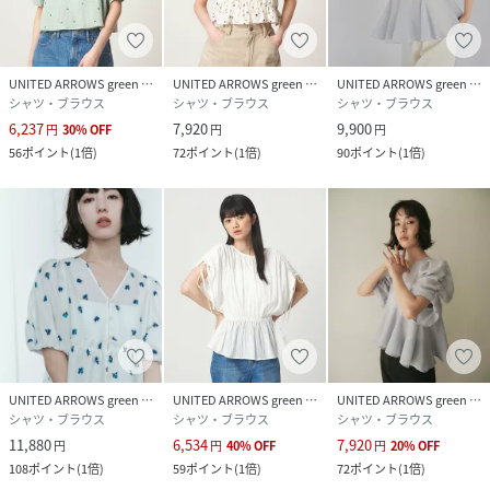
性別タイプ
レディース
原産国
中国製
UNITED ARROWS green label relaxing
UNITED ARROWS green label relaxing
UNITED ARROWS green label relaxing
シャツ・ブラウス
シャツ・ブラウス
シャツ・ブラウス
素材
ポリエステル97％ ポリウレタン3％
6,237
7,920
9,900
円
30
%
OFF
円
円
56
ポイント
(
1倍
)
72
ポイント
(
1倍
)
90
ポイント
(
1倍
)
サイズ
FREE
クリーニング
-
品番
RZ4936_66166000029
(
66166000029-61-00 RZ4936
)
UNITED ARROWS green label relaxing
UNITED ARROWS green label relaxing
UNITED ARROWS green label relaxing
シャツ・ブラウス
シャツ・ブラウス
シャツ・ブラウス
11,880
6,534
7,920
円
円
40
%
OFF
円
20
%
OFF
108
ポイント
(
1倍
)
59
ポイント
(
1倍
)
72
ポイント
(
1倍
)