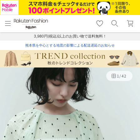
menu
home
search
favorite_border
shopping_cart
lock_outline
メニュー
トップ
検索
お気に入り
カート
ログイン
3,980円(税込)以上のお買い物で送料無料！
熊本県を中心とする地震の影響による配送遅延のお知らせ
1
/
42