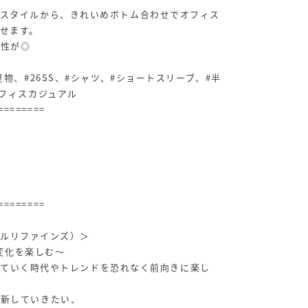
ルスタイルから、きれいめボトム合わせでオフィス
せます。
相性が◎
夏物、#26SS、#シャツ、#ショートスリーブ、#半
オフィスカジュアル
========
========
エメルリファインズ）＞
、変化を楽しむ～
変化していく時代やトレンドを恐れなく前向きに楽し
更新していきたい、