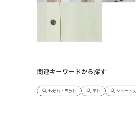
関連キーワードから探す
search
search
search
七分袖・五分袖
半袖
ショート