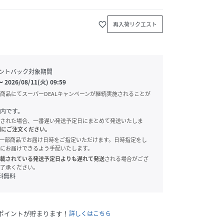
favorite_border
再入荷リクエスト
ントバック対象期間
〜
2026/08/11(火) 09:59
商品にてスーパーDEALキャンペーンが継続実施されることが
内です。
された場合、一番遅い発送予定日にまとめて発送いたしま
別にご注文ください。
onでは、一部商品でお届け日時をご指定いただけます。日時指定をし
にお届けできるよう手配いたします。
載されている発送予定日よりも遅れて発送
される場合がござ
了承ください。
料無料
ポイントが貯まります！
詳しくはこちら