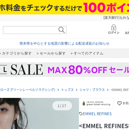
[楽天銀行]もれ
熊本県を中心とする地震の影響による配送遅延のお知らせ
カテゴリから探す
セールから探す
すべてのアイテム
ユナイテッドアローズ グリーンレーベルリラクシング)
トップス
シャツ・ブラウス
<EMMEL 
navigate_next
navigate_next
navigate_next
favorite_border
お気
1
/
27
EMMEL REFINES
sell
<EMMEL REFI