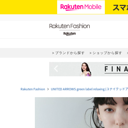
ブランドから探す
ショップから探す
navigate_before
Rakuten Fashion
UNITED ARROWS green label relaxing (
navigate_next