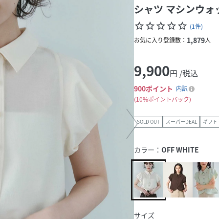
シャツ マシンウォ
star_border
star_border
star_border
star_border
star_border
(
1
件
)
1,879
お気に入り登録数：
人
9,900
円 /税込
900
ポイント
内訳
10%ポイントバック
SOLD OUT
スーパーDEAL
ギフト
カラー：
OFF WHITE
サイズ