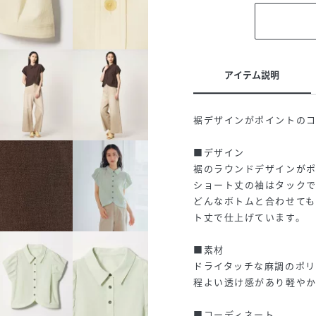
アイテム説明
裾デザインがポイントの
■デザイン
裾のラウンドデザインが
ショート丈の袖はタック
どんなボトムと合わせて
ト丈で仕上げています。
■素材
ドライタッチな麻調のポ
程よい透け感があり軽やか
■コーディネート