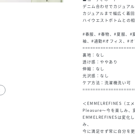
デニム合わせでカジュア
カジュアルまで幅広く着回
ハイウエストボトムとの
#春服、#春物、#夏服、#
袖、#通勤#オフィス、#
====================
裏地：なし
透け感：ややあり
伸縮：なし
光沢感：なし
ケア方法：洗濯機洗い可
====================
丈
＜EMMELREFINES（
Pleasure～今を楽しみ
EMMELREFINESは
み、
今に満足せず常に自分を