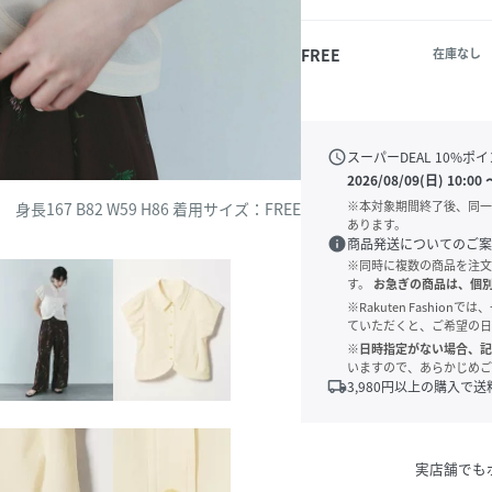
FREE
在庫なし
schedule
スーパーDEAL
10
%ポイ
2026/08/09(日) 10:00
※本対象期間終了後、同一
身長167 B82 W59 H86 着用サイズ：FREE
あります。
info
商品発送についてのご案
※同時に複数の商品を注文
す。
お急ぎの商品は、個
※Rakuten Fashi
ていただくと、ご希望の日
※日時指定がない場合、記
いますので、あらかじめご
local_shipping
3,980
円以上の購入で送
実店舗でも