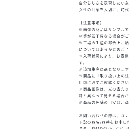
自分らしさを表現したい
女性の共感を大切に、時
【注意事項】
※画像の商品はサンプル
材等が若干異なる場合が
※工場の生産の都合上、
についてはあらかじめご
※入荷状況により、お客
す。
※追加生産商品となりま
※商品に「取り扱い上の
用前に必ずご確認くださ
※商品画像は、光の当た
味と異なって見える場合が
※商品の色味の目安は、
お問い合わせの際は、ユ
下記の品名/品番をお申し
品名：EMMWｽｿｶｰﾌﾞﾊﾟﾌ