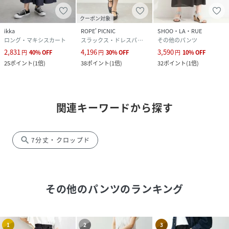
クーポン対象
ikka
ROPE' PICNIC
SHOO・LA・RUE
ロング・マキシスカート
スラックス・ドレスパンツ
その他のパンツ
2,831
4,196
3,590
円
40
%
OFF
円
30
%
OFF
円
10
%
OFF
25
ポイント
(
1倍
)
38
ポイント
(
1倍
)
32
ポイント
(
1倍
)
関連キーワードから探す
search
7分丈・クロップド
その他のパンツ
のランキング
1
2
3