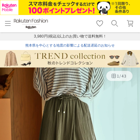
menu
home
search
favorite_border
shopping_cart
lock_outline
メニュー
トップ
検索
お気に入り
カート
ログイン
3,980円(税込)以上のお買い物で送料無料！
熊本県を中心とする地震の影響による配送遅延のお知らせ
1
/
43