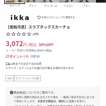
オリーブ
グレー
チャコール
イエロー
ブルー
favorite_border
お気に入りショップに登録する
【接触冷感】スラブタックスカーチョ
star_border
star_border
star_border
star_border
star_border
(
0
件
)
3,072
円 /税込
30
%OFF
メーカー希望小売価格
4,389
円 /税込
27
ポイント
1倍
内訳
local_shipping
12時までの注文で当日出荷
※サイズ・カラーによりお届け日が異なる場合があります。
SALE
ギフトラッピング対象
info
商品発送についてのご案内です。
※同時に複数の商品を注文された場合、一番遅い発送予定日にまとめ
て発送いたします。
お急ぎの商品は、個別にご注文ください。