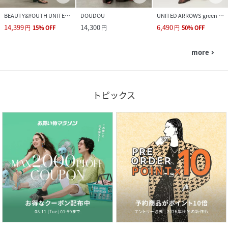
BEAUTY&YOUTH UNITED ARROWS
DOUDOU
UNITED ARROWS green label relaxing
14,399
14,300
6,490
円
15
%
OFF
円
円
50
%
OFF
more
navigate_next
トピックス