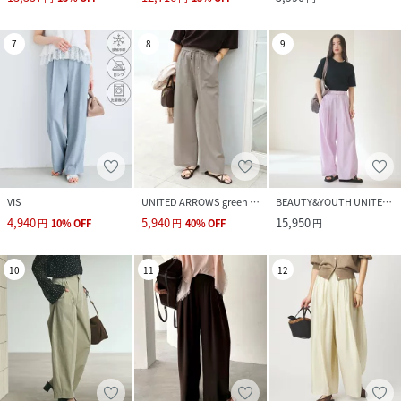
7
8
9
VIS
UNITED ARROWS green label relaxing
BEAUTY&YOUTH UNITED ARROWS
4,940
5,940
15,950
円
10
%
OFF
円
40
%
OFF
円
10
11
12