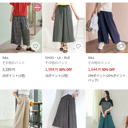
ikka
SHOO・LA・RUE
ikka
その他のパンツ
その他のパンツ
その他のパンツ
3,289
1,994
1,644
円
円
50
%
OFF
円
50
%
OFF
29
ポイント
(
1倍
)
18
ポイント
(
1倍
)
299
ポイント
(
20%ポイント
バック
)