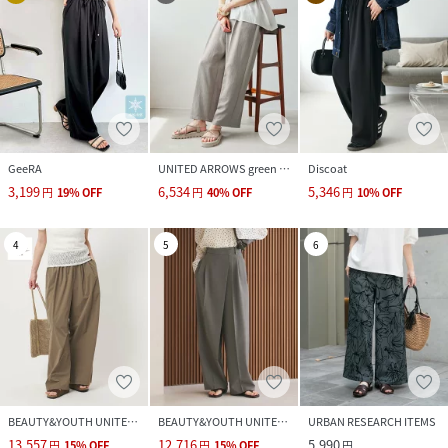
GeeRA
UNITED ARROWS green label relaxing
Discoat
3,199
6,534
5,346
円
19
%
OFF
円
40
%
OFF
円
10
%
OFF
4
5
6
BEAUTY&YOUTH UNITED ARROWS
BEAUTY&YOUTH UNITED ARROWS
URBAN RESEARCH ITEMS
13,557
12,716
5,990
円
15
%
OFF
円
15
%
OFF
円