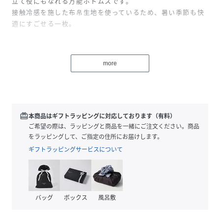
立て役にもなれる万能ボトムスです。
接触冷感を施した布帛生地を使っているため、暑い季節も快
適にすごせる一枚。
【素材】
接触冷感を施した布帛生地。
more
さらっとした肌離れの良い涼やかな素材です。
【デザイン】
スカートライクなゆったりとしたシルエット。
ウエストの程よいギャザーでスッキリ見える一枚です。
redeem
本商品はギフトラッピングに対応しております（有料）
ご希望の際は、ラッピングと商品を一緒にご注文ください。商品
【ikkaポイント】
をラッピングして、ご指定の住所にお届けします。
・涼しげなスカート見えですが、動きやすいパンツなのでア
ギフトラッピングサービスについて
クティブなシーンでも活躍します。
・リネンライクな素材なので１枚でカジュアルで夏らしい雰
囲気がでます。
バッグ
ボックス
風呂敷
【おすすめコーディネート】
トップスをコンパクトにまとめたり、パンツにタックインし