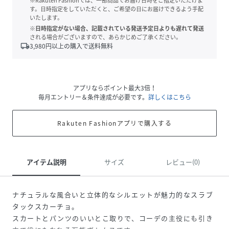
※Rakuten Fashionでは、一部商品でお届け日時をご指定いただけま
す。日時指定をしていただくと、ご希望の日にお届けできるよう手配
いたします。
※日時指定がない場合、記載されている発送予定日よりも遅れて発送
される場合がございますので、あらかじめご了承ください。
local_shipping
3,980
円以上の購入で送料無料
アプリならポイント最大3倍！
毎月エントリー＆条件達成が必要です。
詳しくはこちら
Rakuten Fashionアプリで購入する
アイテム説明
サイズ
レビュー(0)
ナチュラルな風合いと立体的なシルエットが魅力的なスラブ
タックスカーチョ。
スカートとパンツのいいとこ取りで、コーデの主役にも引き