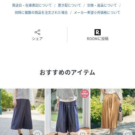
てメリハリをつけるのがおすすめです。
発送日・在庫表記について
置き配について
交換・返品について
同時に複数の商品を注文された場合
メーカー希望小売価格について
［洗濯方法］洗濯の際はネットを使用してください
シェア
ROOMに投稿
性別タイプ
レディース
原産国
中国
素材
レーヨン82% ナイロン18%
おすすめのアイテム
サイズ
S、M、L
クリーニング
洗濯機洗い可（非常に弱く）
品番
RZ4764_12560272
(
12560272-38-92 RZ4764
)