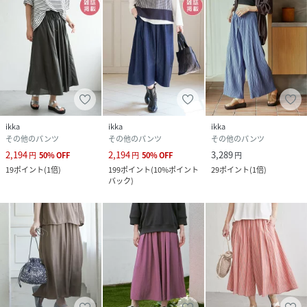
ikka
ikka
ikka
その他のパンツ
その他のパンツ
その他のパンツ
2,194
2,194
3,289
円
50
%
OFF
円
50
%
OFF
円
19
ポイント
(
1倍
)
199
ポイント
(
10%ポイント
29
ポイント
(
1倍
)
バック
)