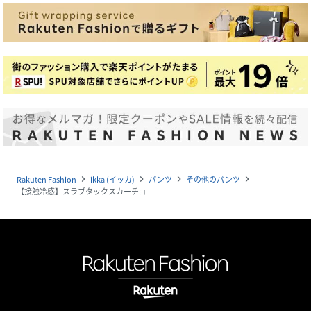
Rakuten Fashion
ikka (イッカ)
パンツ
その他のパンツ
navigate_next
navigate_next
navigate_next
navigate_next
【接触冷感】スラブタックスカーチョ