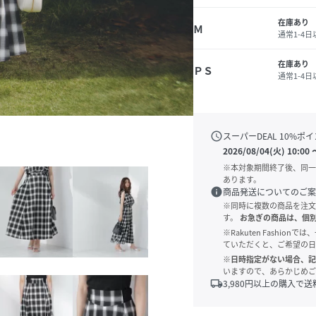
在庫あり
Ｍ
通常1-4
在庫あり
ＰＳ
通常1-4
schedule
スーパーDEAL
10
%ポイ
2026/08/04(火) 10:00
※本対象期間終了後、同一
あります。
info
商品発送についてのご案
※同時に複数の商品を注文
す。
お急ぎの商品は、個
※Rakuten Fashi
ていただくと、ご希望の日
※日時指定がない場合、記
いますので、あらかじめご
local_shipping
3,980
円以上の購入で送