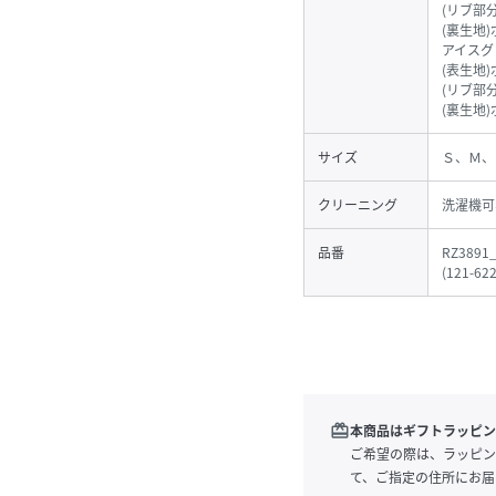
(リブ部
(裏生地
アイスグ
(表生地
(リブ部
(裏生地
サイズ
Ｓ、Ｍ、
クリーニング
洗濯機可
品番
RZ3891
(
121-62
redeem
本商品はギフトラッピン
ご希望の際は、ラッピン
て、ご指定の住所にお届