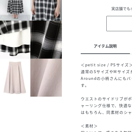
実店舗でも
アイテム説明
＜petit size / PSサイズ
通常のSサイズやMサイズ
Aroundの小柄さんに
す。
ウエストのサイドリブが
ャーリング仕様で、快適
はもちろん、同素材のシ
＜素材＞