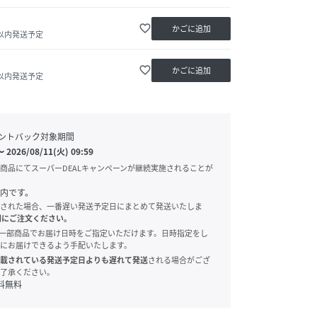
favorite_border
かごに追加
日以内発送予定
favorite_border
かごに追加
日以内発送予定
ントバック対象期間
〜
2026/08/11(火) 09:59
商品にてスーパーDEALキャンペーンが継続実施されることが
内です。
された場合、一番遅い発送予定日にまとめて発送いたしま
別にご注文ください。
onでは、一部商品でお届け日時をご指定いただけます。日時指定をし
にお届けできるよう手配いたします。
載されている発送予定日よりも遅れて発送
される場合がござ
了承ください。
料無料