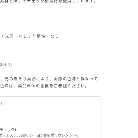
地素材と薄手のチェック柄素材を使用しています。
/ 光沢・なし / 伸縮性・なし
m / ＰＳ
158cm / Ｓ
155cm / ＰＳ
152cm / ＰＳ
604]
合、光の当たり具合により、実際の色味と異なって
。色味は、商品単体の画像をご参照ください。
ス
チェック1:
)ポリエステル88%,レーヨン8%,ポリウレタン4%