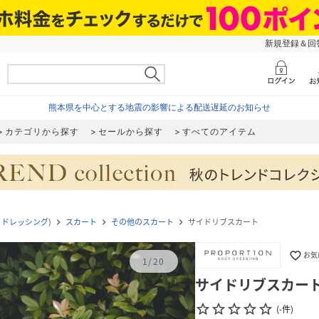
新規登録＆回答
熊本県を中心とする地震の影響による配送遅延のお知らせ
カテゴリから探す
セールから探す
すべてのアイテム
ボディドレッシング)
スカート
その他のスカート
サイドリブスカート
navigate_next
navigate_next
navigate_next
favorite_border
お気
1
/
20
サイドリブスカー
star_border
star_border
star_border
star_border
star_border
(
-
件
)