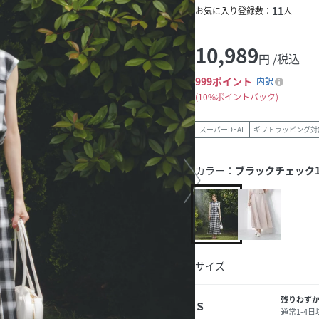
11
お気に入り登録数：
人
10,989
円 /税込
999
ポイント
内訳
10%ポイントバック
スーパーDEAL
ギフトラッピング対
カラー：
ブラックチェック
サイズ
残りわず
Ｓ
通常1-4