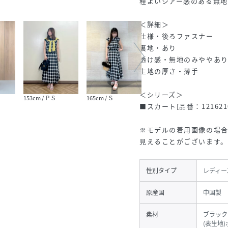
程よいシアー感のある無
＜詳細＞
仕様・後ろファスナー
裏地・あり
透け感・無地のみややあり 
生地の厚さ・薄手
＜シリーズ＞
153cm / ＰＳ
165cm / Ｓ
165cm / Ｓ
155c
■スカート[品番：1216210
※モデルの着用画像の場
見えることがございます
性別タイプ
レディー
原産国
中国製
素材
ブラック
(表生地