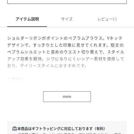
アイテム説明
サイズ
レビュー(-)
ショルダーリボンがポイントのペプラムブラウス。Vネック
デザインで、すっきりとした印象に見せてくれます。短丈の
ペプラムシルエットと高めのウエスト切り替えで、スタイル
アップ効果を期待。シワになりにくいシアー素材を使用して
おり、デイリースタイルにおすすめです。
＜素材＞
シアーボイル素材を使用しています。
more
＜詳細＞
仕様・開閉なし
裏地・あり
透け感・ややあり / 光沢・なし / 伸縮性・なし
生地の厚さ・薄手
redeem
本商品はギフトラッピングに対応しております（有料）