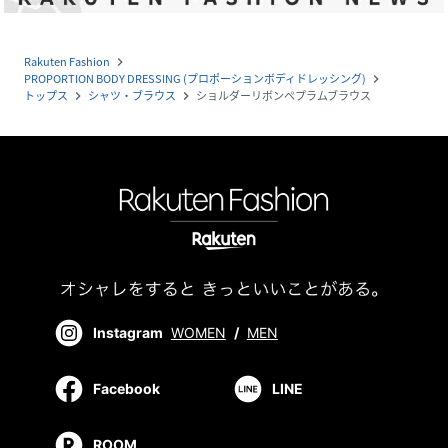
Rakuten Fashion
navigate_next
PROPORTION BODY DRESSING (プロポーションボディドレッシング)
navigate_next
トップス
シャツ・ブラウス
ショルダーリボンペプラムブラウス
navigate_next
navigate_next
Instagram
WOMEN
/
MEN
Facebook
LINE
ROOM