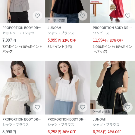
クーポン対象
PROPORTION BODY DRESSING
JUNOAH
PROPORTION BODY DRESSING
カットソー・Tシャツ
シャツ・ブラウス
ワンピース
7,997
5,999
11,994
円
円
22
%
OFF
円
20
%
OFF
727
ポイント
(
10%ポイント
54
ポイント
(
1倍
)
1,090
ポイント
(
10%ポイン
バック
)
トバック
)
クーポン対象
PROPORTION BODY DRESSING
PROPORTION BODY DRESSING
JUNOAH
シャツ・ブラウス
シャツ・ブラウス
シャツ・ブラウス
8,998
6,298
6,298
円
円
30
%
OFF
円
28
%
OFF