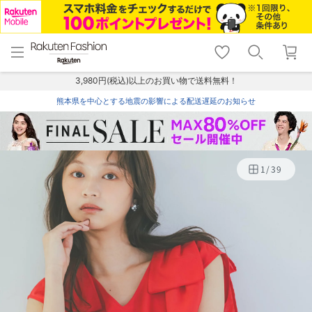
menu
home
search
favorite_border
shopping_cart
lock_outline
メニュー
トップ
検索
お気に入り
カート
ログイン
3,980円(税込)以上のお買い物で送料無料！
熊本県を中心とする地震の影響による配送遅延のお知らせ
1
/
39