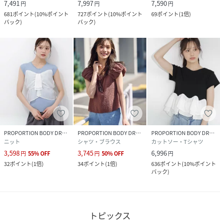
7,491
7,997
7,590
円
円
円
681
ポイント
(
10%ポイント
727
ポイント
(
10%ポイント
69
ポイント
(
1倍
)
バック
)
バック
)
PROPORTION BODY DRESSING
PROPORTION BODY DRESSING
PROPORTION BODY DRESSING
ニット
シャツ・ブラウス
カットソー・Tシャツ
3,598
3,745
6,996
円
55
%
OFF
円
50
%
OFF
円
32
ポイント
(
1倍
)
34
ポイント
(
1倍
)
636
ポイント
(
10%ポイント
バック
)
トピックス