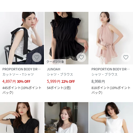
クーポン対象
PROPORTION BODY DRESSING
JUNOAH
PROPORTION BODY DRESSING
カットソー・Tシャツ
シャツ・ブラウス
シャツ・ブラウス
4,897
5,999
8,998
円
30
%
OFF
円
22
%
OFF
円
445
ポイント
(
10%ポイント
54
ポイント
(
1倍
)
818
ポイント
(
10%ポイント
バック
)
バック
)