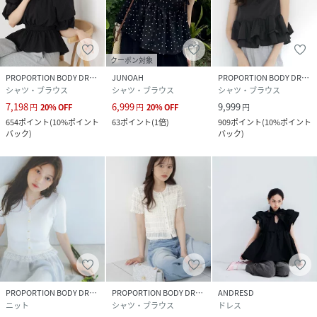
クーポン対象
PROPORTION BODY DRESSING
JUNOAH
PROPORTION BODY DRESSING
シャツ・ブラウス
シャツ・ブラウス
シャツ・ブラウス
7,198
6,999
9,999
円
20
%
OFF
円
20
%
OFF
円
654
ポイント
(
10%ポイント
63
ポイント
(
1倍
)
909
ポイント
(
10%ポイント
バック
)
バック
)
PROPORTION BODY DRESSING
PROPORTION BODY DRESSING
ANDRESD
ニット
シャツ・ブラウス
ドレス