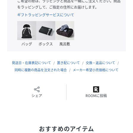
ご希望の際は、ラッピングと商品を一緒にご注文ください。商品
※モデルの着用画像の場合、光の当たり具合により、実際の
をラッピングして、ご指定の住所にお届けします。
色味と異なって見えることがございます。色味は、商品単体
ギフトラッピングサービスについて
の画像をご参照ください。
性別タイプ
レディース
バッグ
ボックス
風呂敷
原産国
中国製
発送日・在庫表記について
置き配について
交換・返品について
素材
(外側)ポリエステル100%
(内側)ポリエステル100%
同時に複数の商品を注文された場合
メーカー希望小売価格について
サイズ
ＦＲ
クリーニング
洗濯機可、ドライクリーニング
シェア
ROOMに投稿
品番
RZ3888_121
(
121-6210603-100-41 RZ3888
)
おすすめのアイテム