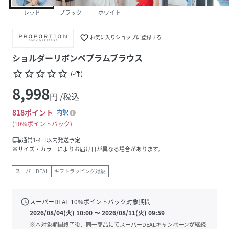
レッド
ブラック
ホワイト
favorite_border
お気に入りショップに登録する
ショルダーリボンペプラムブラウス
star_border
star_border
star_border
star_border
star_border
(
-
件
)
8,998
円 /税込
818
ポイント
内訳
10%ポイントバック
local_shipping
通常1-4日以内発送予定
※サイズ・カラーによりお届け日が異なる場合があります。
スーパーDEAL
ギフトラッピング対象
schedule
スーパーDEAL
10
%ポイントバック対象期間
2026/08/04(火) 10:00
〜
2026/08/11(火) 09:59
※本対象期間終了後、同一商品にてスーパーDEALキャンペーンが継続