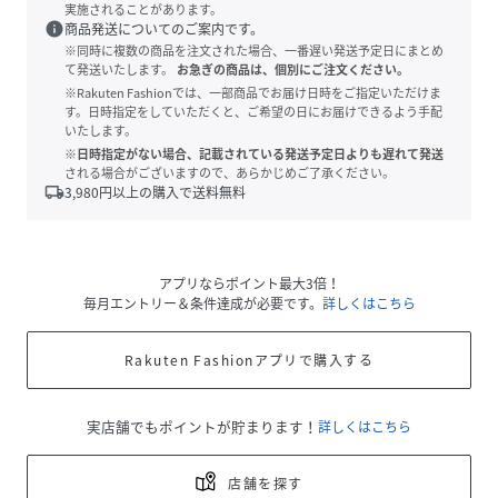
実施されることがあります。
info
商品発送についてのご案内です。
※同時に複数の商品を注文された場合、一番遅い発送予定日にまとめ
て発送いたします。
お急ぎの商品は、個別にご注文ください。
※Rakuten Fashionでは、一部商品でお届け日時をご指定いただけま
す。日時指定をしていただくと、ご希望の日にお届けできるよう手配
いたします。
※日時指定がない場合、記載されている発送予定日よりも遅れて発送
される場合がございますので、あらかじめご了承ください。
local_shipping
3,980
円以上の購入で送料無料
アプリならポイント最大3倍！
毎月エントリー＆条件達成が必要です。
詳しくはこちら
Rakuten Fashionアプリで購入する
実店舗でもポイントが貯まります！
詳しくはこちら
店舗を探す