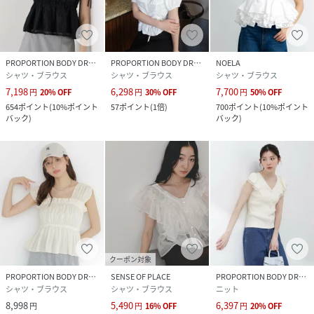
PROPORTION BODY DRESSING
PROPORTION BODY DRESSING
NOELA
シャツ・ブラウス
シャツ・ブラウス
シャツ・ブラウス
7,198
6,298
7,700
円
20
%
OFF
円
30
%
OFF
円
50
%
OFF
654
ポイント
(
10%ポイント
57
ポイント
(
1倍
)
700
ポイント
(
10%ポイント
バック
)
バック
)
クーポン対象
PROPORTION BODY DRESSING
SENSE OF PLACE
PROPORTION BODY DRESSING
シャツ・ブラウス
シャツ・ブラウス
ニット
8,998
5,490
6,397
円
円
16
%
OFF
円
20
%
OFF