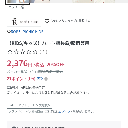
ホワイト系（11）
favorite_border
お気に入りショップに登録する
ROPE' PICNIC KIDS
sell
【KIDS/キッズ】ハート柄長傘/晴雨兼用
star_border
star_border
star_border
star_border
star_border
(
0
件
)
2,376
円 /税込
20
%OFF
メーカー希望小売価格
2,970
円 /税込
21
ポイント
1倍
内訳
local_shipping
通常1-4日以内発送予定
※サイズ・カラーによりお届け日が異なる場合があります。
SALE
ギフトラッピング対象外
ブランドクーポン対象商品
ご利用には
ログイン
・獲得が必要です。