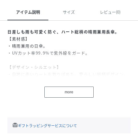
アイテム説明
サイズ
レビュー(0)
日差しも雨も可愛く防ぐ、ハート総柄の晴雨兼用長傘。
【素材感】
・晴雨兼用の日傘。
・UVカット率99.9%で紫外線をガード。
【デザイン・シルエット】
・白地に赤いハートを散りばめた、愛らしい総柄デザイン。
・お子様の体をすっぽりと包み込む、親骨55cmの安心サイ
ズ。
more
・手開き式ながら、お子様でも簡単に扱いやすい仕様。
【カラー】
・清潔感のあるオフホワイトに、赤いハートが映えるキュー
トな配色。
redeem
ギフトラッピングサービスについて
-----------------------------
メーカー品番：6763601-08