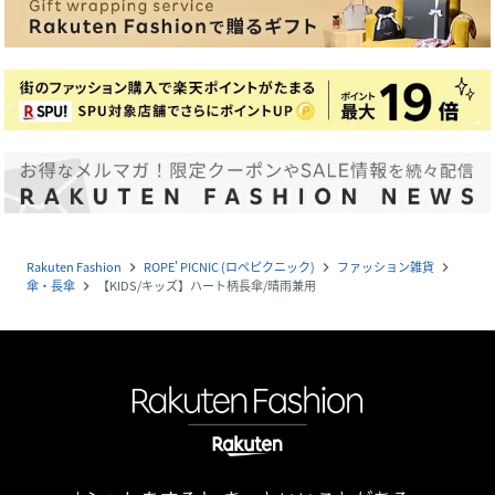
Rakuten Fashion
ROPE' PICNIC (ロペピクニック)
ファッション雑貨
navigate_next
navigate_next
navigate_next
傘・長傘
【KIDS/キッズ】ハート柄長傘/晴雨兼用
navigate_next