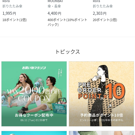
Rora
MOONBAT
Rora
折りたたみ傘
傘・長傘
折りたたみ傘
1,995
4,400
2,303
円
円
円
18
ポイント
(
1倍
)
400
ポイント
(
10%ポイント
20
ポイント
(
1倍
)
バック
)
トピックス