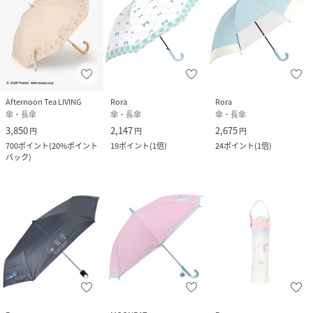
Afternoon Tea LIVING
Rora
Rora
傘・長傘
傘・長傘
傘・長傘
3,850
2,147
2,675
円
円
円
700
ポイント
(
20%ポイント
19
ポイント
(
1倍
)
24
ポイント
(
1倍
)
バック
)