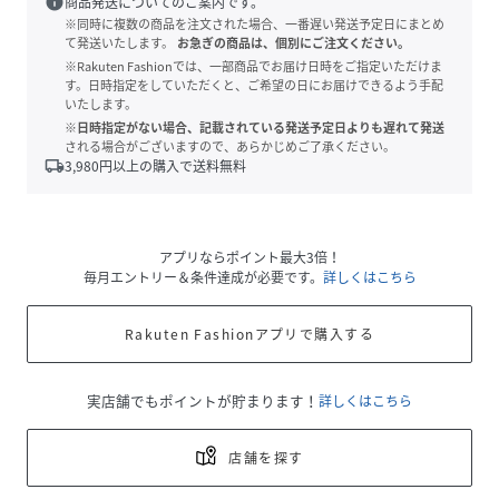
info
商品発送についてのご案内です。
※同時に複数の商品を注文された場合、一番遅い発送予定日にまとめ
て発送いたします。
お急ぎの商品は、個別にご注文ください。
※Rakuten Fashionでは、一部商品でお届け日時をご指定いただけま
す。日時指定をしていただくと、ご希望の日にお届けできるよう手配
いたします。
※日時指定がない場合、記載されている発送予定日よりも遅れて発送
される場合がございますので、あらかじめご了承ください。
local_shipping
3,980
円以上の購入で送料無料
アプリならポイント最大3倍！
毎月エントリー＆条件達成が必要です。
詳しくはこちら
Rakuten Fashionアプリで購入する
実店舗でもポイントが貯まります！
詳しくはこちら
店舗を探す