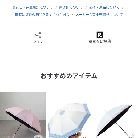
UVカット率：99.9％
発送日・在庫表記について
置き配について
交換・返品について
手開き式
同時に複数の商品を注文された場合
メーカー希望小売価格について
-----------------------------
※撮影時の光、お使いのモニター環境によって色の見え方が
違う場合がございます。
シェア
ROOMに投稿
【2026Spring/Summer】【26SS】
性別タイプ
キッズ
おすすめのアイテム
原産国
ホワイト（10）：中国｜ホワイト系（11）：中
国
素材
ホワイト（10）：ポリエステル 親骨の長さ
50cm｜ホワイト系（11）：ポリエステル
サイズ
F
品番
RZ2287_GRI46000
(
GRI46000-11-099 RZ2287
)