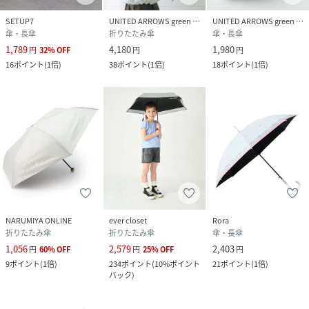
SETUP7
UNITED ARROWS green label relaxing
UNITED ARROWS green label relaxing
傘・長傘
折りたたみ傘
傘・長傘
1,789
4,180
1,980
円
32
%
OFF
円
円
16
ポイント
(
1倍
)
38
ポイント
(
1倍
)
18
ポイント
(
1倍
)
NARUMIYA ONLINE
ever closet
Rora
折りたたみ傘
折りたたみ傘
傘・長傘
1,056
2,579
2,403
円
60
%
OFF
円
25
%
OFF
円
9
ポイント
(
1倍
)
234
ポイント
(
10%ポイント
21
ポイント
(
1倍
)
バック
)