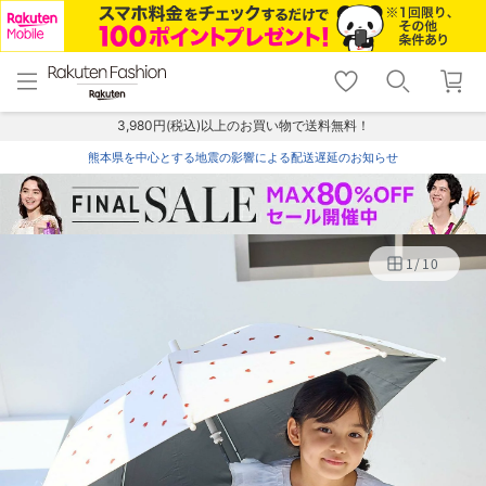
menu
home
search
favorite_border
shopping_cart
lock_outline
メニュー
トップ
検索
お気に入り
カート
ログイン
3,980円(税込)以上のお買い物で送料無料！
熊本県を中心とする地震の影響による配送遅延のお知らせ
1
/
10