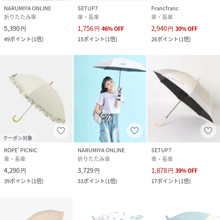
NARUMIYA ONLINE
SETUP7
Francfranc
折りたたみ傘
傘・長傘
傘・長傘
5,390
1,756
2,940
円
円
46
%
OFF
円
30
%
OFF
49
ポイント
(
1倍
)
15
ポイント
(
1倍
)
26
ポイント
(
1倍
)
クーポン対象
ROPE' PICNIC
NARUMIYA ONLINE
SETUP7
傘・長傘
折りたたみ傘
傘・長傘
4,290
3,729
1,878
円
円
円
39
%
OFF
39
ポイント
(
1倍
)
33
ポイント
(
1倍
)
17
ポイント
(
1倍
)