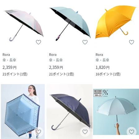
Rora
Rora
Rora
傘・長傘
傘・長傘
傘・長傘
2,359
2,359
1,820
円
円
円
21
ポイント
(
1倍
)
21
ポイント
(
1倍
)
16
ポイント
(
1倍
)