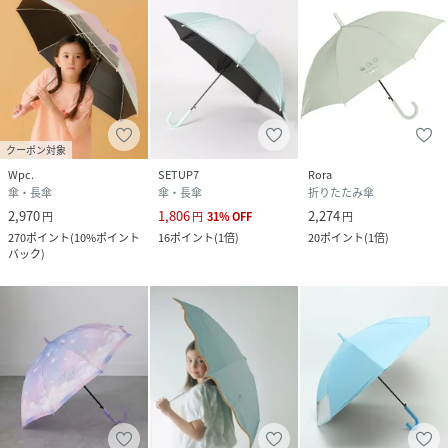
クーポン対象
Wpc.
SETUP7
Rora
傘・長傘
傘・長傘
折りたたみ傘
2,970
1,806
2,274
円
円
31
%
OFF
円
270
ポイント
(
10%ポイント
16
ポイント
(
1倍
)
20
ポイント
(
1倍
)
バック
)