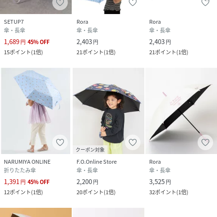
SETUP7
Rora
Rora
傘・長傘
傘・長傘
傘・長傘
1,689
2,403
2,403
円
45
%
OFF
円
円
15
ポイント
(
1倍
)
21
ポイント
(
1倍
)
21
ポイント
(
1倍
)
クーポン対象
NARUMIYA ONLINE
F.O.Online Store
Rora
折りたたみ傘
傘・長傘
傘・長傘
1,391
2,200
3,525
円
45
%
OFF
円
円
12
ポイント
(
1倍
)
20
ポイント
(
1倍
)
32
ポイント
(
1倍
)