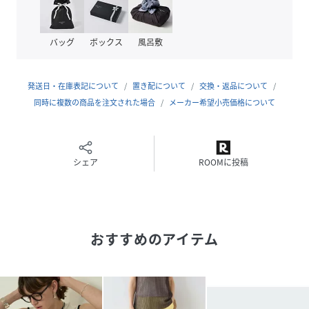
同素材のトップスと合わせたセットアップスタイルがおすす
め。
単品ではシャツやカットソー、
バッグ
ボックス
風呂敷
ニットまで幅広く合わせやすく、
オンオフ問わず着回していただけます。
発送日・在庫表記について
置き配について
交換・返品について
同時に複数の商品を注文された場合
メーカー希望小売価格について
【注意事項】
※商品画像は、光の当たり具合やパソコンなどの閲覧環境に
シェア
ROOMに投稿
より、
実際の色味と異なって見える場合がございます。あらかじめ
ご了承ください。
※画像の商品はサンプルです。
おすすめのアイテム
実際の商品と仕様、加工が若干異なる場合があります。
※サイズ表記はあくまで目安となります。
※その他の予約商品、通常商品との同時決済はできません。
※入荷状況により、お届け予定が前後する場合があります。
※お客様への発送が店頭販売より遅れる場合もあります。