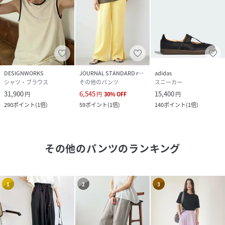
※追加生産商品は、一部の店舗、通販で販売中の場合がござ
います。予めご了承下さい。
※商品を使用前に、タグ等に記載されている「取り扱い上の
注意書き」
「洗濯表示」を必ずご確認ください。
※商品に不良が無い場合、包装紙および箱の彼損がございま
DESIGNWORKS
JOURNAL STANDARD relume
adidas
しても発送いたします。
シャツ・ブラウス
その他のパンツ
スニーカー
あらかじめご了承ください。
31,900
6,545
15,400
円
円
30
%
OFF
円
290
ポイント
(
1倍
)
59
ポイント
(
1倍
)
140
ポイント
(
1倍
)
性別タイプ
レディース
原産国
中国
その他のパンツ
のランキング
素材
（C#1アイボリー） 本体 ポリエステル90% ポリ
ウレタン10% アンダーパンツ ポリエステル
100% （C#2ブラック） ポリエステル90% ポリ
1
2
3
ウレタン10%
サイズ
36、38