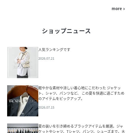
more
navigate_next
ショップニュース
人気ランキングです
2026.07.21
軽やかな素材や涼しい着心地にこだわった ジャケッ
ト、シャツ、パンツなど、 この夏を快適に過ごすため
のアイテムをピックアップ。
2026.07.15
夏の装いを引き締めるブラックアイテムを厳選。ジャ
ケットやシャツ、Tシャツ、パンツ、シューズまで、大