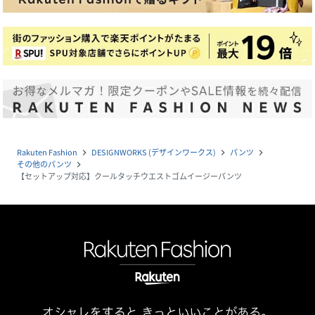
Rakuten Fashion
DESIGNWORKS (デザインワークス)
パンツ
navigate_next
navigate_next
navigate_next
その他のパンツ
navigate_next
【セットアップ対応】クールタッチウエストゴムイージーパンツ