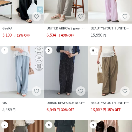
クリーニング
手洗い可
品番
RZ2182_35520550005
(
35520550005-83-3K RZ2182
)
GeeRA
UNITED ARROWS green label relaxing
BEAUTY&YOUTH UNITED ARROWS
3,199
6,534
15,950
円
19
%
OFF
円
40
%
OFF
円
4
5
6
VIS
URBAN RESEARCH DOORS
BEAUTY&YOUTH UNITED ARROWS
5,489
6,545
13,557
円
円
30
%
OFF
円
15
%
OFF
7
8
9