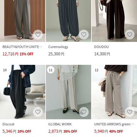
BEAUTY&YOUTH UNITED ARROWS
Curensology
DOUDOU
12,716
25,300
14,300
円
15
%
OFF
円
円
10
11
12
Discoat
GLOBAL WORK
UNITED ARROWS green label relaxing
5,346
2,873
5,940
円
10
%
OFF
円
36
%
OFF
円
40
%
OFF