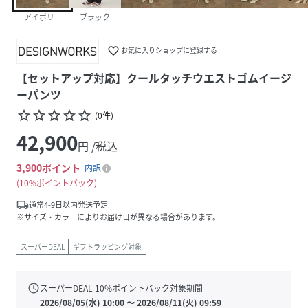
アイボリー
ブラック
favorite_border
お気に入りショップに登録する
【セットアップ対応】クールタッチウエストゴムイージ
ーパンツ
star_border
star_border
star_border
star_border
star_border
(
0
件
)
42,900
円 /税込
3,900
ポイント
内訳
10%ポイントバック
local_shipping
通常4-9日以内発送予定
※サイズ・カラーによりお届け日が異なる場合があります。
スーパーDEAL
ギフトラッピング対象
schedule
スーパーDEAL
10
%ポイントバック対象期間
2026/08/05(水) 10:00
〜
2026/08/11(火) 09:59