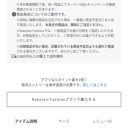
※本対象期間終了後、同一商品にてスーパーDEALキャンペーンが継続
実施されることがあります。
info
商品発送についてのご案内です。
※同時に複数の商品を注文された場合、一番遅い発送予定日にまとめ
て発送いたします。
お急ぎの商品は、個別にご注文ください。
※Rakuten Fashionでは、一部商品でお届け日時をご指定いただけま
す。日時指定をしていただくと、ご希望の日にお届けできるよう手配
いたします。
※日時指定がない場合、記載されている発送予定日よりも遅れて発送
される場合がございますので、あらかじめご了承ください。
local_shipping
3,980
円以上の購入で送料無料
アプリならポイント最大3倍！
毎月エントリー＆条件達成が必要です。
詳しくはこちら
Rakuten Fashionアプリで購入する
アイテム説明
サイズ
レビュー(0)