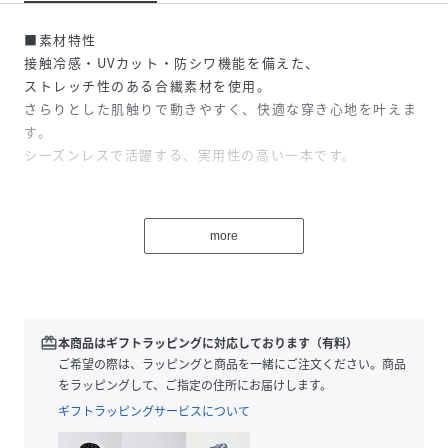
■素材特性
接触冷感・UVカット・防シワ機能を備えた、
ストレッチ性のある合繊素材を使用。
さらりとした肌触りで動きやすく、快適な穿き心地を叶えま
す。
シーズンレスで活躍する、実用性の高い一本です。
■デザイン
more
ウエストはゴム仕様でリラクシーに仕上げたイージーパン
ツ。
内側に通した紐でサイズ調整も可能です。
適度なゆとりを持たせたテーパードシルエットが、
脚のラインをすっきり見せながら肌離れの良い快適な着用感
redeem
本商品はギフトラッピングに対応しております（有料）
を実現します。
ご希望の際は、ラッピングと商品を一緒にご注文ください。商品
をラッピングして、ご指定の住所にお届けします。
ギフトラッピングサービスについて
■おすすめスタイリング