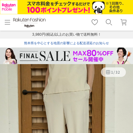
menu
home
search
favorite_border
shopping_cart
lock_outline
メニュー
トップ
検索
お気に入り
カート
ログイン
3,980円(税込)以上のお買い物で送料無料！
熊本県を中心とする地震の影響による配送遅延のお知らせ
1
/
32