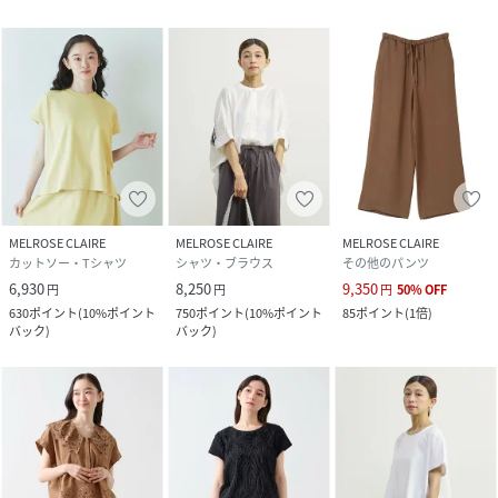
MELROSE CLAIRE
MELROSE CLAIRE
MELROSE CLAIRE
カットソー・Tシャツ
シャツ・ブラウス
その他のパンツ
6,930
8,250
9,350
円
円
円
50
%
OFF
630
ポイント
(
10%ポイント
750
ポイント
(
10%ポイント
85
ポイント
(
1倍
)
バック
)
バック
)