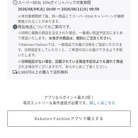
schedule
スーパーDEAL
10
%ポイントバック対象期間
2026/08/04(火) 10:00
〜
2026/08/11(火) 09:59
※本対象期間終了後、同一商品にてスーパーDEALキャンペーンが継続
実施されることがあります。
info
商品発送についてのご案内です。
※同時に複数の商品を注文された場合、一番遅い発送予定日にまとめ
て発送いたします。
お急ぎの商品は、個別にご注文ください。
※Rakuten Fashionでは、一部商品でお届け日時をご指定いただけま
す。日時指定をしていただくと、ご希望の日にお届けできるよう手配
いたします。
※日時指定がない場合、記載されている発送予定日よりも遅れて発送
される場合がございますので、あらかじめご了承ください。
local_shipping
3,980
円以上の購入で送料無料
アプリならポイント最大3倍！
毎月エントリー＆条件達成が必要です。
詳しくはこちら
Rakuten Fashionアプリで購入する