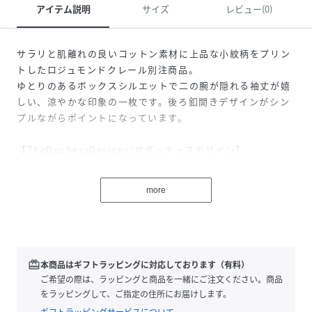
アイテム説明
サイズ
レビュー(0)
サラリと肌離れの良いコットン素材に上品な小紋柄をプリン
トしたロジュモンドクレール別注商品。
ゆとりのあるボックスシルエットで二の腕が隠れる袖丈が嬉
しい、涼やかな印象の一枚です。後ろ釦開きデザインがシン
プルながらポイントになっています。
【TheDuchessDesigns/ザダッチェスデザイン】
TheDuchessDesignは、1826年にイギリスのリークという
町でハリー氏により創業された、メンズのシャツ工場として
more
はじまりました。
創業時からのノウハウを2019年現在の4代目が受け継ぎ、19
世紀、20世紀の上品なウエストコートやシャツの原型に由来
するものを現代風にアレンジし、
スマートカジュアルなクロージングを生産し続けています。
redeem
本商品はギフトラッピングに対応しております（有料）
ご希望の際は、ラッピングと商品を一緒にご注文ください。商品
※画像の商品はサンプルです。実際の商品と色味、仕様、加
をラッピングして、ご指定の住所にお届けします。
工、サイズ、素材等が若干異なる場合がございます。
ギフトラッピングサービスについて