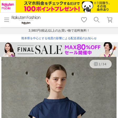
menu
home
search
favorite_border
shopping_cart
lock_outline
メニュー
トップ
検索
お気に入り
カート
ログイン
3,980円(税込)以上のお買い物で送料無料！
熊本県を中心とする地震の影響による配送遅延のお知らせ
1
/
34