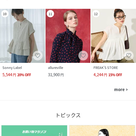
10
11
12
Sonny Label
allureville
FREAK’S STORE
5,544
31,900
4,244
円
20
%
OFF
円
円
15
%
OFF
more
navigate_next
トピックス