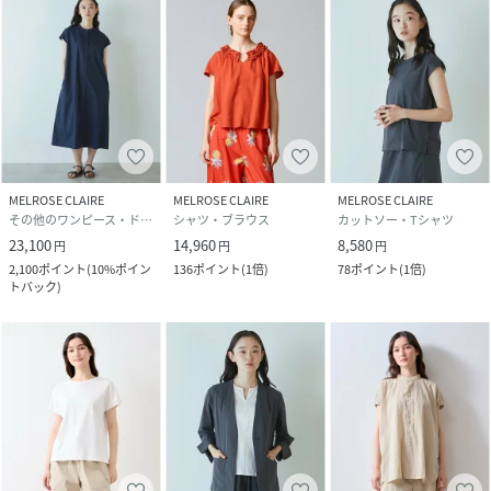
MELROSE CLAIRE
MELROSE CLAIRE
MELROSE CLAIRE
その他のワンピース・ドレス
シャツ・ブラウス
カットソー・Tシャツ
23,100
14,960
8,580
円
円
円
2,100
ポイント
(
10%ポイン
136
ポイント
(
1倍
)
78
ポイント
(
1倍
)
トバック
)