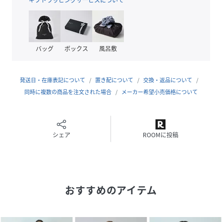
------------------------------
透け感：なし
伸縮性：なし
バッグ
ボックス
風呂敷
光沢感：なし
裏地：なし
生地の厚さ：普通
発送日・在庫表記について
置き配について
交換・返品について
------------------------------
同時に複数の商品を注文された場合
メーカー希望小売価格について
性別タイプ
レディース
シェア
ROOMに投稿
原産国
ポルトガル
素材
グリーン/綿96％ ポリウレタン4％ ネイビー/綿
100％
おすすめのアイテム
サイズ
FREE
品番
RZ1945_A0764FB001
(
A0764FB001-01-9 RZ1945
)