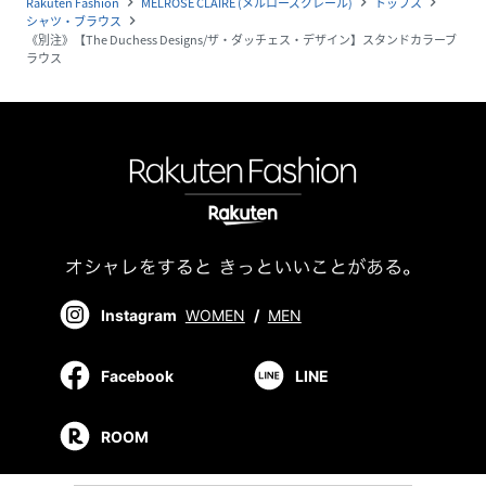
Rakuten Fashion
MELROSE CLAIRE (メルローズクレール)
トップス
navigate_next
navigate_next
navigate_next
シャツ・ブラウス
navigate_next
《別注》【The Duchess Designs/ザ・ダッチェス・デザイン】スタンドカラーブ
ラウス
Instagram
WOMEN
/
MEN
Facebook
LINE
ROOM