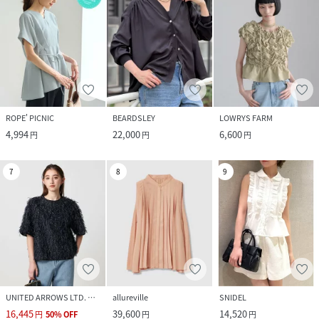
ROPE' PICNIC
BEARDSLEY
LOWRYS FARM
4,994
22,000
6,600
円
円
円
7
8
9
UNITED ARROWS LTD. OUTLET
allureville
SNIDEL
16,445
39,600
14,520
円
50
%
OFF
円
円