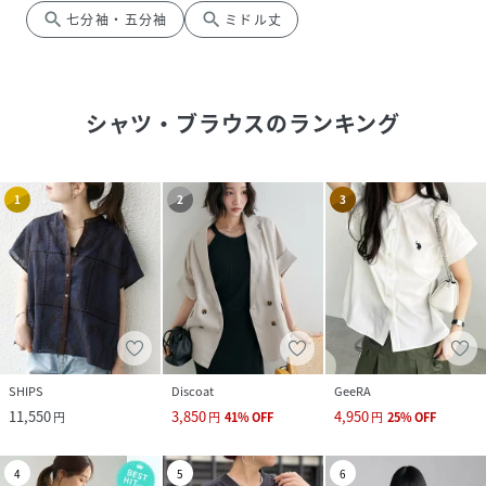
search
search
七分袖・五分袖
ミドル丈
シャツ・ブラウス
のランキング
1
2
3
SHIPS
Discoat
GeeRA
11,550
3,850
4,950
円
円
41
%
OFF
円
25
%
OFF
4
5
6