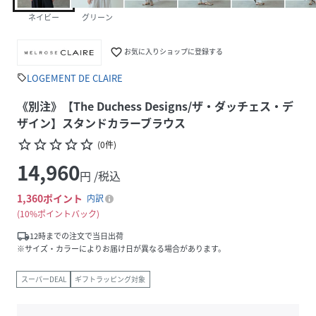
ネイビー
グリーン
favorite_border
お気に入りショップに登録する
LOGEMENT DE CLAIRE
sell
《別注》【The Duchess Designs/ザ・ダッチェス・デ
ザイン】スタンドカラーブラウス
star_border
star_border
star_border
star_border
star_border
(
0
件
)
14,960
円 /税込
1,360
ポイント
内訳
10%ポイントバック
local_shipping
12時までの注文で当日出荷
※サイズ・カラーによりお届け日が異なる場合があります。
スーパーDEAL
ギフトラッピング対象