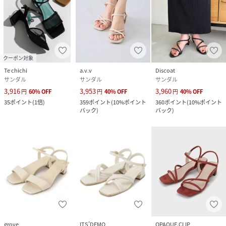
クーポン対象
Te chichi
a.v.v
Discoat
サンダル
サンダル
サンダル
3,916
3,953
3,960
円
60
%
OFF
円
40
%
OFF
円
40
%
OFF
35
ポイント
(
1倍
)
359
ポイント
(
10%ポイント
360
ポイント
(
10%ポイント
バック
)
バック
)
grove
ITS'DEMO
OPAQUE.CLIP