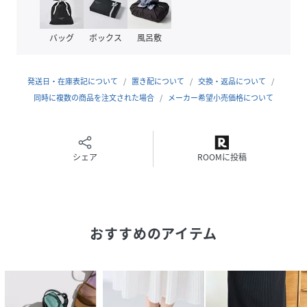
性別タイプ
レディース
素材
甲材:合成皮革
バッグ
ボックス
風呂敷
底材:合成底
サイズ
Ｍ(23-23.5cm)、Ｌ(24-24.5cm)
発送日・在庫表記について
置き配について
交換・返品について
同時に複数の商品を注文された場合
メーカー希望小売価格について
品番
RZ1221_646446
(
646446-53-03 RZ1221
)
シェア
ROOMに投稿
おすすめのアイテム