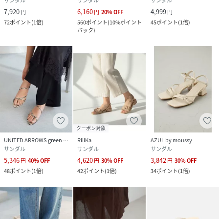
サンダル
サンダル
サンダル
7,920
6,160
4,999
円
円
20
%
OFF
円
72
ポイント
(
1倍
)
560
ポイント
(
10%ポイント
45
ポイント
(
1倍
)
バック
)
クーポン対象
UNITED ARROWS green label relaxing
RiiiKa
AZUL by moussy
サンダル
サンダル
サンダル
5,346
4,620
3,842
円
40
%
OFF
円
30
%
OFF
円
30
%
OFF
48
ポイント
(
1倍
)
42
ポイント
(
1倍
)
34
ポイント
(
1倍
)