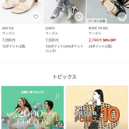
クーポン対象
ANY SIS
SHIPS
ROPE' PICNIC
サンダル
サンダル
サンダル
7,990
7,920
2,744
円
円
円
50
%
OFF
72
ポイント
(
1倍
)
720
ポイント
(
10%ポイント
24
ポイント
(
1倍
)
バック
)
トピックス