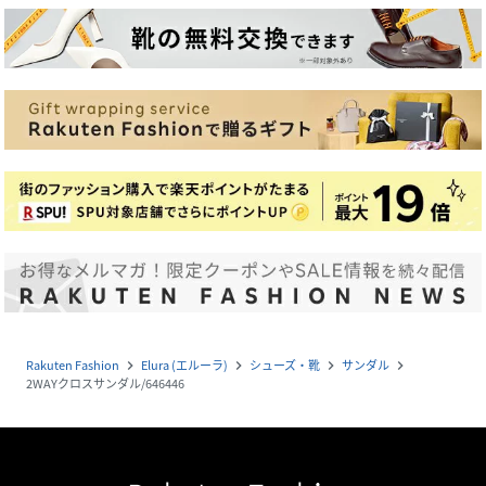
Rakuten Fashion
Elura (エルーラ)
シューズ・靴
サンダル
navigate_next
navigate_next
navigate_next
navigate_next
2WAYクロスサンダル/646446