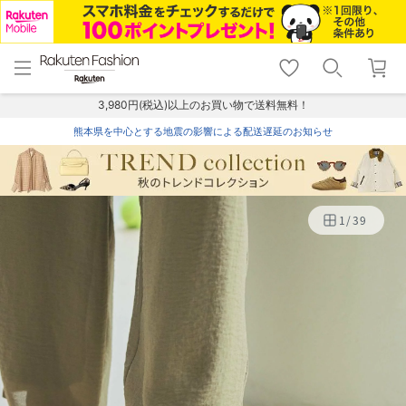
menu
home
search
favorite_border
shopping_cart
lock_outline
メニュー
トップ
検索
お気に入り
カート
ログイン
3,980円(税込)以上のお買い物で送料無料！
熊本県を中心とする地震の影響による配送遅延のお知らせ
1
/
39