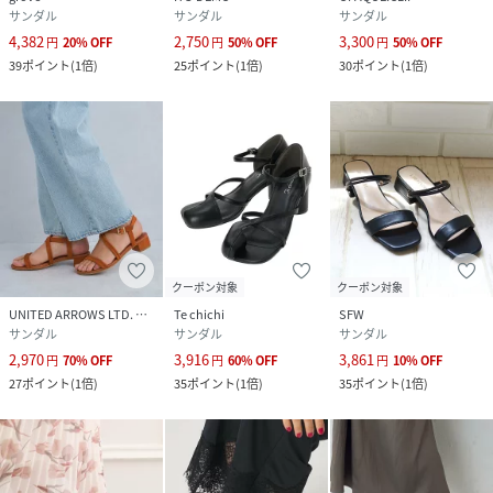
サンダル
サンダル
サンダル
4,382
2,750
3,300
円
20
%
OFF
円
50
%
OFF
円
50
%
OFF
39
ポイント
(
1倍
)
25
ポイント
(
1倍
)
30
ポイント
(
1倍
)
クーポン対象
クーポン対象
UNITED ARROWS LTD. OUTLET
Te chichi
SFW
サンダル
サンダル
サンダル
2,970
3,916
3,861
円
70
%
OFF
円
60
%
OFF
円
10
%
OFF
27
ポイント
(
1倍
)
35
ポイント
(
1倍
)
35
ポイント
(
1倍
)