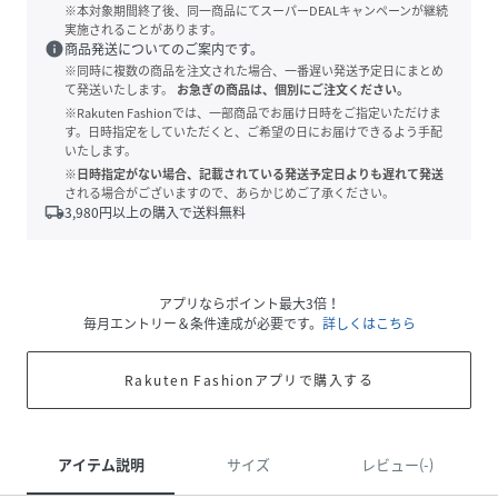
※本対象期間終了後、同一商品にてスーパーDEALキャンペーンが継続
実施されることがあります。
info
商品発送についてのご案内です。
※同時に複数の商品を注文された場合、一番遅い発送予定日にまとめ
て発送いたします。
お急ぎの商品は、個別にご注文ください。
※Rakuten Fashionでは、一部商品でお届け日時をご指定いただけま
す。日時指定をしていただくと、ご希望の日にお届けできるよう手配
いたします。
※日時指定がない場合、記載されている発送予定日よりも遅れて発送
される場合がございますので、あらかじめご了承ください。
local_shipping
3,980
円以上の購入で送料無料
アプリならポイント最大3倍！
毎月エントリー＆条件達成が必要です。
詳しくはこちら
Rakuten Fashionアプリで購入する
アイテム説明
サイズ
レビュー(-)