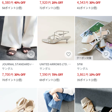
6,380
7,920
4,543
円
40
%
OFF
円
20
%
OFF
円
30
%
OFF
58
ポイント
(
1倍
)
72
ポイント
(
1倍
)
41
ポイント
(
1倍
)
クーポン対象
JOURNAL STANDARD relume
UNITED ARROWS LTD. OUTLET
SFW
サンダル
サンダル
サンダル
7,700
7,590
3,861
円
30
%
OFF
円
70
%
OFF
円
10
%
OFF
70
ポイント
(
1倍
)
69
ポイント
(
1倍
)
35
ポイント
(
1倍
)