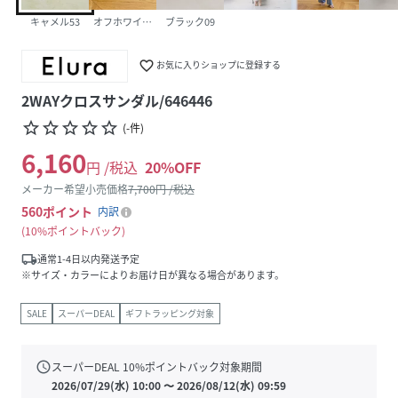
キャメル53
オフホワイト05
ブラック09
favorite_border
お気に入りショップに登録する
2WAYクロスサンダル/646446
star_border
star_border
star_border
star_border
star_border
(
-
件
)
6,160
円 /税込
20
%OFF
メーカー希望小売価格
7,700
円 /税込
560
ポイント
内訳
10%ポイントバック
local_shipping
通常1-4日以内発送予定
※サイズ・カラーによりお届け日が異なる場合があります。
SALE
スーパーDEAL
ギフトラッピング対象
schedule
スーパーDEAL
10
%ポイントバック対象期間
2026/07/29(水) 10:00
〜
2026/08/12(水) 09:59