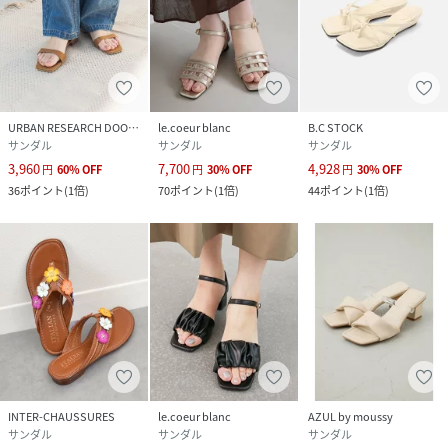
URBAN RESEARCH DOORS
le.coeur blanc
B.C STOCK
サンダル
サンダル
サンダル
3,960
7,700
4,928
円
60
%
OFF
円
30
%
OFF
円
30
%
OFF
36
ポイント
(
1倍
)
70
ポイント
(
1倍
)
44
ポイント
(
1倍
)
INTER-CHAUSSURES
le.coeur blanc
AZUL by moussy
サンダル
サンダル
サンダル