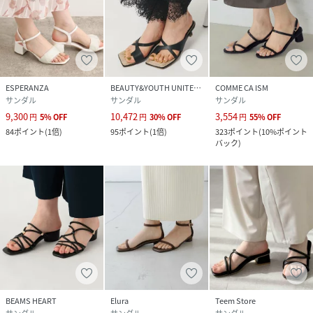
ESPERANZA
BEAUTY&YOUTH UNITED ARROWS
COMME CA ISM
サンダル
サンダル
サンダル
9,300
10,472
3,554
円
5
%
OFF
円
30
%
OFF
円
55
%
OFF
84
ポイント
(
1倍
)
95
ポイント
(
1倍
)
323
ポイント
(
10%ポイント
バック
)
BEAMS HEART
Elura
Teem Store