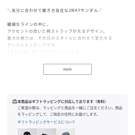
＼気分に合わせて履き方自在な2WAYサンダル／
繊細なラインの中に、
アクセントの効いた柄ストラップが光るデザイン。
最大の魅力は、その日のスタイルに合わせて変化する
アンクルストラップです。
2本とも前に倒してラフなミュール風に、
1本を踵に回して安定感のあるバックバンドに。
気分やシーンに合わせた自分らしい履きこなしを楽しめま
more
す。
コロンとした存在感のある太めの丸ヒールは、
安定感抜群でさりげないスタイルアップを叶え、
柔らかなクッションインソールが足を優しく包み込み、
redeem
本商品はギフトラッピングに対応しております（有料）
長時間の外出も快適にサポートします。
ご希望の際は、ラッピングと商品を一緒にご注文ください。商品
可愛いだけじゃない、機能美まで欲張れる大人のための一足
をラッピングして、ご指定の住所にお届けします。
です。
ギフトラッピングサービスについて