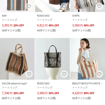
※A4サイズ収納可能
総重量 : 約285g
ANY
RODE SKO
SHIPS
トートバッグ
トートバッグ
トートバッグ
※商品画像は、光の当たり具合やパソコンなどの閲覧環境に
3,991
4,811
3,960
円
20
%
OFF
円
46
%
OFF
円
40
%
OFF
より、実際の色味と異なって見える場合がございます。予め
36
ポイント
(
1倍
)
43
ポイント
(
1倍
)
36
ポイント
(
1倍
)
ご了承ください。
※商品の色味の目安は、商品単体の画像をご参照ください。
▼お気に入り登録のおすすめ▼
お気に入り登録された商品は、マイページにて現在の価格情
報や在庫状況の確認が可能です。
お買い物リストの管理にぜひご利用ください。
性別タイプ
レディース
SALON adam et rope'
RODE SKO
BEAUTY&YOUTH UNITED ARROWS
トートバッグ
トートバッグ
トートバッグ
原産国
中国
7,546
3,960
4,620
円
30
%
OFF
円
50
%
OFF
円
40
%
OFF
68
ポイント
(
1倍
)
36
ポイント
(
1倍
)
42
ポイント
(
1倍
)
素材
本体 :
ポリプロピレン55%,ポリエステル45%,持ち手部