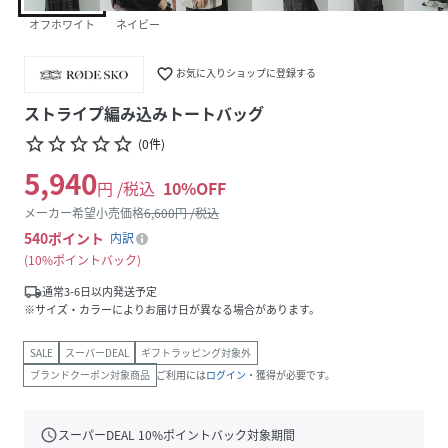
オフホワイト
ネイビー
favorite_border
お気に入りショップに登録する
ストライプ編み込みトートバッグ
star_border
star_border
star_border
star_border
star_border
(
0
件
)
5,940
円 /税込
10
%OFF
メーカー希望小売価格
6,600
円 /税込
540
ポイント
内訳
10%ポイントバック
local_shipping
通常3-6日以内発送予定
※サイズ・カラーによりお届け日が異なる場合があります。
SALE
スーパーDEAL
ギフトラッピング対象外
ブランドクーポン対象商品
ご利用には
ログイン
・獲得が必要です。
schedule
スーパーDEAL
10
%ポイントバック対象期間