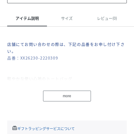
アイテム説明
サイズ
レビュー(0)
店舗にてお問い合わせの際は、下記の品番をお申し付け下さ
い。
品番：XX26230-2220309
軽やかな使い心地のトートバッグ
【Design】
more
軽やかな使い心地のストライプトートバッグ。
清涼感のあるマルチストライプ柄が、シンプルな装いに大人
の遊び心を添えてくれます。これからの季節にも、手元から
爽やかな印象を演出できるアイテムです。
広めのマチを備えたスクエアフォルムで、荷物が多い日も安
redeem
ギフトラッピングサービスについて
心。内側には小物の整理に便利なオープンポケットが2つあ