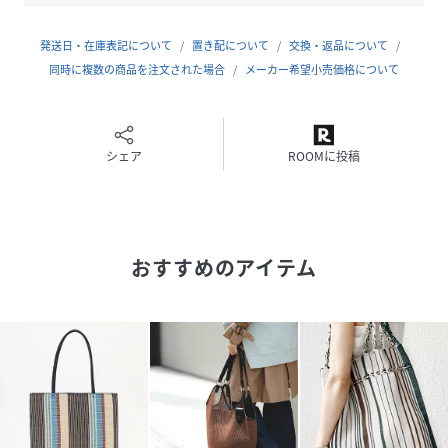
り、機能面も充実。
開口部はマグネット仕様で、中身が見えにくくスマートに開
発送日・在庫表記について
置き配について
交換・返品について
閉できるのも嬉しいポイント。
同時に複数の商品を注文された場合
メーカー希望小売価格について
【Styling point】
きれいめなスラックスや、清涼感のあるリネンパンツと合わ
シェア
ROOMに投稿
せれば、洗練された都会的なスタイルに。
A4サイズがしっかり入るため、お仕事用のサブバッグや、荷
物が増えがちなお出掛けシーンにも重宝します。
【2026 Spring/Summer】【26SS】
おすすめのアイテム
※素材感をよりいかすため天然素材・合成素材にかかわらず
多少の色落ちの心配がございますので、摩擦及び雨天のご使
用や白系等の衣服を着用の際には充分ご注意ください。
※柄の位置には個体差がございます。予めご了承ください。
※その他お取り扱いに関しましては、商品に付属のアテンシ
ョンタグをご覧ください。