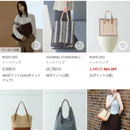
分 :
分類外繊維(紙)100%
サイズ
One
品番
RZ1051_XX26230
(
XX26230-2220309-dn-bE RZ1051
)
クーポン対象
RODE SKO
JOURNAL STANDARD L'ESSAGE
RODE SKO
トートバッグ
トートバッグ
ハンドバッグ
9,900
10,780
3,445
円
円
円
46
%
OFF
900
ポイント
(
10%ポイント
98
ポイント
(
1倍
)
31
ポイント
(
1倍
)
バック
)