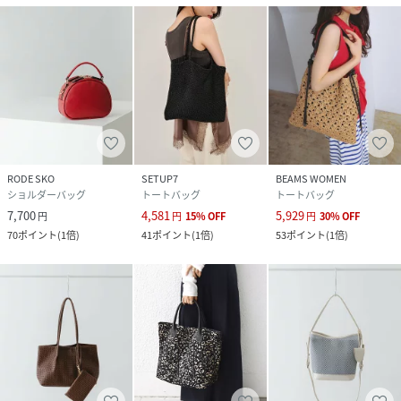
RODE SKO
SETUP7
BEAMS WOMEN
ショルダーバッグ
トートバッグ
トートバッグ
7,700
4,581
5,929
円
円
15
%
OFF
円
30
%
OFF
70
ポイント
(
1倍
)
41
ポイント
(
1倍
)
53
ポイント
(
1倍
)