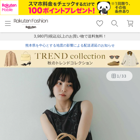
menu
home
search
favorite_border
shopping_cart
lock_outline
メニュー
トップ
検索
お気に入り
カート
ログイン
3,980円(税込)以上のお買い物で送料無料！
熊本県を中心とする地震の影響による配送遅延のお知らせ
1
/
33