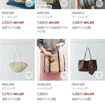
クーポン対象
RODE SKO
RODE SKO
VitaFelice
トートバッグ
トートバッグ
トートバッグ
3,432
7,920
3,960
円
60
%
OFF
円
10
%
OFF
円
40
%
OFF
31
ポイント
(
1倍
)
720
ポイント
(
10%ポイント
36
ポイント
(
1倍
)
バック
)
RODE SKO
UN BILLION
RODE SKO
かごバッグ
トートバッグ
トートバッグ
4,276
7,590
4,400
円
46
%
OFF
円
円
50
%
OFF
38
ポイント
(
1倍
)
69
ポイント
(
1倍
)
40
ポイント
(
1倍
)