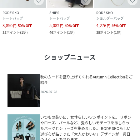
RODE SKO
SHIPS
RODE SKO
トートバッグ
トートバッグ
ショルダーバッグ
3,850
5,082
4,276
円
50
%
OFF
円
40
%
OFF
円
46
%
OFF
35
ポイント
(
1倍
)
46
ポイント
(
1倍
)
38
ポイント
(
1倍
)
ショップニュース
秋のムードを盛り上げてくれるAutumn Collectionをご
紹介
2026.07.28
いつもの装いに、女性らしいワンポイントを。 リボン
やローズ、パールなど、愛らしいモチーフをあしらっ
たバッグとシューズを集めました。 RODE SKOらしい
遊び心が詰まった「大人かわいい」デザインが、毎日
のオシャレを彩ります。