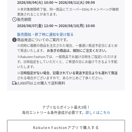
2026/08/04(火) 10:00
〜
2026/08/11(火) 09:59
※本対象期間終了後、同一商品にてスーパーDEALキャンペーンが継続
実施されることがあります。
schedule
販売期間
2026/08/07(金) 12:00
〜
2026/08/10(月) 10:00
販売開始・終了時に通知を受け取る
info
商品発送についてのご案内です。
※同時に複数の商品を注文された場合、一番遅い発送予定日にまとめ
て発送いたします。
お急ぎの商品は、個別にご注文ください。
※Rakuten Fashionでは、一部商品でお届け日時をご指定いただけま
す。日時指定をしていただくと、ご希望の日にお届けできるよう手配
いたします。
※日時指定がない場合、記載されている発送予定日よりも遅れて発送
される場合がございますので、あらかじめご了承ください。
local_shipping
3,980
円以上の購入で送料無料
アプリならポイント最大3倍！
毎月エントリー＆条件達成が必要です。
詳しくはこちら
Rakuten Fashionアプリで購入する