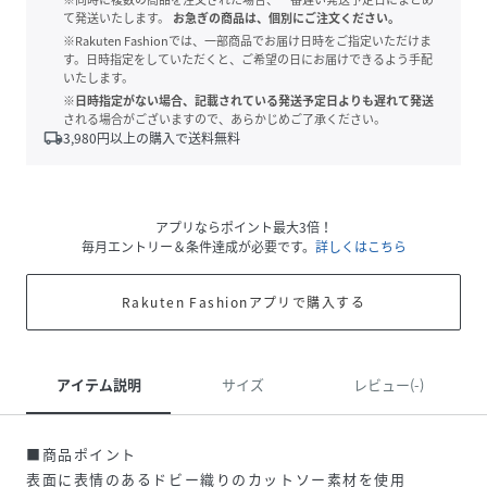
て発送いたします。
お急ぎの商品は、個別にご注文ください。
※Rakuten Fashionでは、一部商品でお届け日時をご指定いただけま
す。日時指定をしていただくと、ご希望の日にお届けできるよう手配
いたします。
※日時指定がない場合、記載されている発送予定日よりも遅れて発送
される場合がございますので、あらかじめご了承ください。
local_shipping
3,980
円以上の購入で送料無料
アプリならポイント最大3倍！
毎月エントリー＆条件達成が必要です。
詳しくはこちら
Rakuten Fashionアプリで購入する
アイテム説明
サイズ
レビュー(-)
■商品ポイント
表面に表情のあるドビー織りのカットソー素材を使用