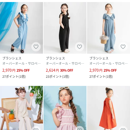
品番
RZ0616_12
(
12-6248-235-85-01 RZ0616
)
ブランシェス
ブランシェス
ブランシェス
オーバーオール・サロペット
オーバーオール・サロペット
オーバーオール・サロペット
2,970
2,614
2,970
円
25
%
OFF
円
30
%
OFF
円
25
%
OFF
27
ポイント
(
1倍
)
23
ポイント
(
1倍
)
27
ポイント
(
1倍
)