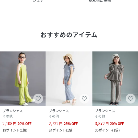
シェア
ROOMに投稿
商品とカラーや仕様が異なる場合がございますので、
商品画像をご覧ください。
※商品の色味につきまして、お客様のお使いのPCの
モニター環境により実際のカラーと画像の色味が
違って見える場合が御座います。
おすすめのアイテム
予めご了承の上、ご注文下さい。
※店頭・外での撮影画像は光の加減で、
実際の商品より明るく見える場合が御座います。
性別タイプ
キッズ
原産国
中国製
素材
【トップス】本体:ポリエステル95% ポリウレ
タン5% 裏側:ポリエステル65% 綿35%【ボ
トムス】本体:ポリエステル95% ポリウレタン
ブランシェス
ブランシェス
ブランシェス
5% 裏側:ポリエステル65% 綿35%
その他
その他
その他
2,108
2,722
3,872
円
20
%
OFF
円
25
%
OFF
円
20
%
OFF
サイズ
80cm、90cm、100cm、110cm、120cm、
19
ポイント
(
1倍
)
24
ポイント
(
1倍
)
35
ポイント
(
1倍
)
130cm、140cm、150cm