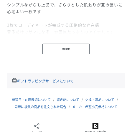
シンプルながらも上品で、さらりとした肌触りが夏の装いに
心地よい一枚です
1枚でコーディネートが完成する圧倒的な存在感
着るだけでサマになる、雰囲気たっぷりのアイテムです
同じ生地でデザイン違いも展開しているので、
more
ベビー・キッズでリンクコーデも楽しめます
【関連商品】
02-6248-037【おそろい】ドビーカットソーラックセット
-----
redeem
ギフトラッピングサービスについて
透け感：あり
伸縮性：あり
ポケット：あり
発送日・在庫表記について
置き配について
交換・返品について
裏地：トップス/胸元あり
同時に複数の商品を注文された場合
メーカー希望小売価格について
ボトム/ひざ丈まで
※モデル着用写真についてはイメージの為、実際の