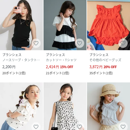
ブランシェス
ブランシェス
ブランシェス
ノースリーブ・タンクトップ
カットソー・Tシャツ
その他のベビーグッズ
2,200
2,414
3,872
円
円
15
%
OFF
円
20
%
OFF
20
ポイント
(
1倍
)
21
ポイント
(
1倍
)
35
ポイント
(
1倍
)