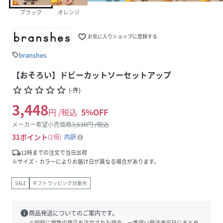
ブラック
オレンジ
favorite_border
お気に入りショップに登録する
branshes
sell
【おそろい】ドビーカットソーセットアップ
star_border
star_border
star_border
star_border
star_border
(
-
件
)
3,448
円 /税込
5
%OFF
メーカー希望小売価格
3,630
円 /税込
31
ポイント
1倍
内訳
local_shipping
12時までの注文で当日出荷
※サイズ・カラーによりお届け日が異なる場合があります。
SALE
ギフトラッピング対象外
info
商品発送についてのご案内です。
※同時に複数の商品を注文された場合、一番遅い発送予定日にまとめ