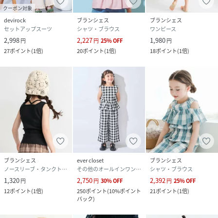
クーポン対象
devirock
ブランシェス
ブランシェス
セットアップスーツ
シャツ・ブラウス
ワンピース
2,998
2,227
1,980
円
円
25
%
OFF
円
27
ポイント
(
1倍
)
20
ポイント
(
1倍
)
18
ポイント
(
1倍
)
ブランシェス
ever closet
ブランシェス
ノースリーブ・タンクトップ
その他のオールインワン・オーバーオール
シャツ・ブラウス
1,320
2,750
2,392
円
円
30
%
OFF
円
25
%
OFF
12
ポイント
(
1倍
)
250
ポイント
(
10%ポイント
21
ポイント
(
1倍
)
バック
)