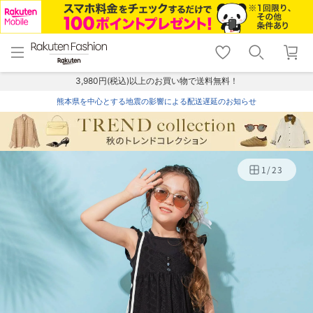
menu
home
search
favorite_border
shopping_cart
lock_outline
メニュー
トップ
検索
お気に入り
カート
ログイン
3,980円(税込)以上のお買い物で送料無料！
熊本県を中心とする地震の影響による配送遅延のお知らせ
1
/
23