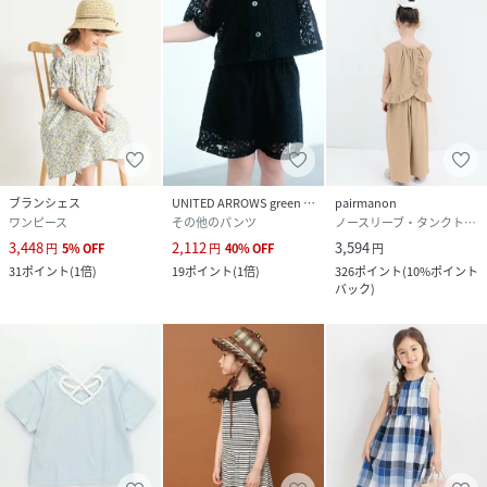
ブランシェス
UNITED ARROWS green label relaxing
pairmanon
ワンピース
その他のパンツ
ノースリーブ・タンクトップ
3,448
2,112
3,594
円
5
%
OFF
円
40
%
OFF
円
31
ポイント
(
1倍
)
19
ポイント
(
1倍
)
326
ポイント
(
10%ポイント
バック
)