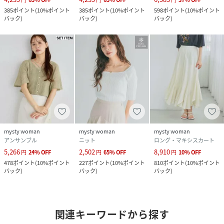
385
ポイント
(
10%ポイント
385
ポイント
(
10%ポイント
598
ポイント
(
10%ポイント
バック
)
バック
)
バック
)
mysty woman
mysty woman
mysty woman
アンサンブル
ニット
ロング・マキシスカート
5,266
2,502
8,910
円
24
%
OFF
円
65
%
OFF
円
10
%
OFF
478
ポイント
(
10%ポイント
227
ポイント
(
10%ポイント
810
ポイント
(
10%ポイント
バック
)
バック
)
バック
)
関連キーワードから探す