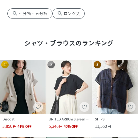
search
search
七分袖・五分袖
ロング丈
シャツ・ブラウス
のランキング
1
2
3
Discoat
UNITED ARROWS green label relaxing
SHIPS
3,850
5,346
11,550
円
41
%
OFF
円
40
%
OFF
円