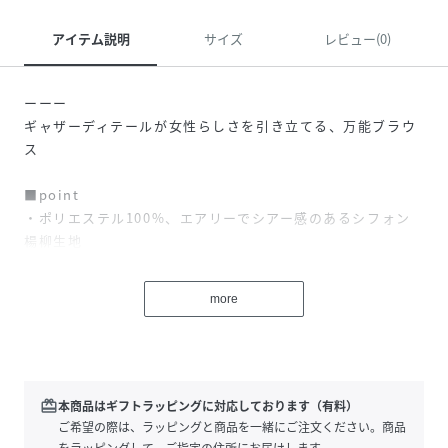
アイテム説明
サイズ
レビュー(0)
ーーー
ギャザーディテールが女性らしさを引き立てる、万能ブラウ
ス
■point
・ポリエステル100%、エアリーでシアー感のあるシフォン
楊柳生地
・ふんだんに施されたシャーリングディテールで動きのある
表情に
more
・ブラウスとしても羽織りとしても使える万能トップス
・上品なシアー素材とギャザーディテールで高級感を演出
ーーー
■styling
redeem
本商品はギフトラッピングに対応しております（有料）
透け感のある素材なので、タンクやキャミ、インナー次第で
ご希望の際は、ラッピングと商品を一緒にご注文ください。商品
表情が変わるブラウス。
をラッピングして、ご指定の住所にお届けします。