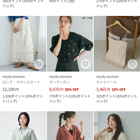
585
ポイント
(
10%ポイント
69
ポイント
(
1倍
)
270
ポイント
(
10%ポイント
バック
)
バック
)
mysty woman
mysty woman
mysty woman
ロング・マキシスカート
カーディガン
キャミソール
12,100
8,470
3,465
円
円
30
%
OFF
円
10
%
OFF
1,100
ポイント
(
10%ポイン
770
ポイント
(
10%ポイント
315
ポイント
(
10%ポイント
トバック
)
バック
)
バック
)