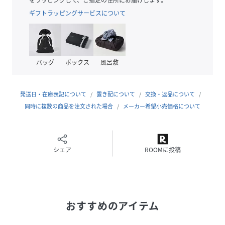
前のリボンを閉めてトップスとして、マーメイドスカートや
ギフトラッピングサービスについて
フレアースカートとフェミニンなスタイルに、
スラックスやデニムワイドパンツで大人っぽくカジュアルな
着こなしもOK。
前を開けて羽織として着用する場合は、冷房対策や日除けに
バッグ
ボックス
風呂敷
もなり夏場も活躍♪
発送日・在庫表記について
置き配について
交換・返品について
性別タイプ
レディース
同時に複数の商品を注文された場合
メーカー希望小売価格について
素材
ポリエステル100%
サイズ
F
シェア
ROOMに投稿
品番
RZ0283_797929
(
797929-08-09 RZ0283
)
おすすめのアイテム