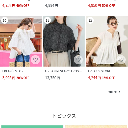
4,752
4,994
4,950
円
40
%
OFF
円
円
50
%
OFF
10
11
12
FREAK’S STORE
URBAN RESEARCH ROSSO
FREAK’S STORE
3,995
13,750
4,244
円
20
%
OFF
円
円
15
%
OFF
more
navigate_next
トピックス