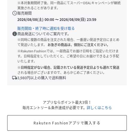
※本対象期間終了後、同一商品にてスーパーDEALキャンペーンが継続
実施されることがあります。
schedule
販売期間
2026/08/08(土) 00:00
〜
2026/08/09(日) 23:59
販売開始・終了時に通知を受け取る
info
商品発送についてのご案内です。
※同時に複数の商品を注文された場合、一番遅い発送予定日にまとめ
て発送いたします。
お急ぎの商品は、個別にご注文ください。
※Rakuten Fashionでは、一部商品でお届け日時をご指定いただけま
す。日時指定をしていただくと、ご希望の日にお届けできるよう手配
いたします。
※日時指定がない場合、記載されている発送予定日よりも遅れて発送
される場合がございますので、あらかじめご了承ください。
local_shipping
3,980
円以上の購入で送料無料
アプリならポイント最大3倍！
毎月エントリー＆条件達成が必要です。
詳しくはこちら
Rakuten Fashionアプリで購入する