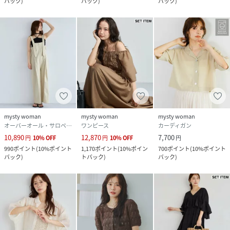
バック
)
バック
)
バック
)
mysty woman
mysty woman
mysty woman
オーバーオール・サロペット
ワンピース
カーディガン
10,890
12,870
7,700
円
10
%
OFF
円
10
%
OFF
円
990
ポイント
(
10%ポイント
1,170
ポイント
(
10%ポイン
700
ポイント
(
10%ポイント
バック
)
トバック
)
バック
)