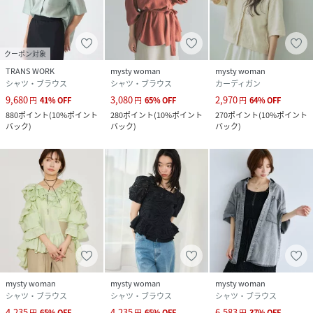
クーポン対象
TRANS WORK
mysty woman
mysty woman
シャツ・ブラウス
シャツ・ブラウス
カーディガン
9,680
3,080
2,970
円
41
%
OFF
円
65
%
OFF
円
64
%
OFF
880
ポイント
(
10%ポイント
280
ポイント
(
10%ポイント
270
ポイント
(
10%ポイント
バック
)
バック
)
バック
)
mysty woman
mysty woman
mysty woman
シャツ・ブラウス
シャツ・ブラウス
シャツ・ブラウス
4,235
4,235
6,583
円
65
%
OFF
円
65
%
OFF
円
37
%
OFF