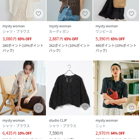
mysty woman
mysty woman
mysty woman
シャツ・ブラウス
カーディガン
ワンピース
3,080
2,887
5,390
円
65
%
OFF
円
65
%
OFF
円
65
%
OFF
280
ポイント
(
10%ポイント
262
ポイント
(
10%ポイント
490
ポイント
(
10%ポイント
バック
)
バック
)
バック
)
mysty woman
studio CLIP
mysty woman
シャツ・ブラウス
シャツ・ブラウス
ニット
6,435
7,590
2,970
円
10
%
OFF
円
円
64
%
OFF