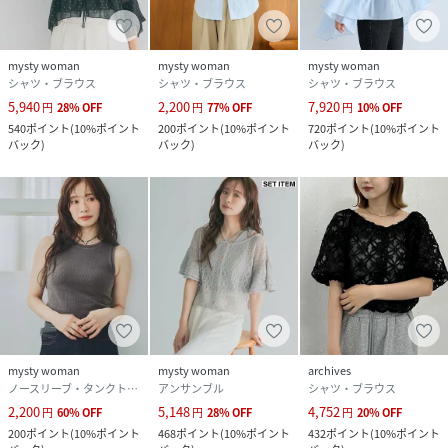
mysty woman
mysty woman
mysty woman
シャツ・ブラウス
シャツ・ブラウス
シャツ・ブラウス
5,940
2,200
7,920
円
28
%
OFF
円
77
%
OFF
円
10
%
OFF
540
ポイント
(
10%ポイント
200
ポイント
(
10%ポイント
720
ポイント
(
10%ポイント
バック
)
バック
)
バック
)
mysty woman
mysty woman
archives
ノースリーブ・タンクトップ
アンサンブル
シャツ・ブラウス
2,200
5,148
4,752
円
60
%
OFF
円
28
%
OFF
円
20
%
OFF
200
ポイント
(
10%ポイント
468
ポイント
(
10%ポイント
432
ポイント
(
10%ポイント