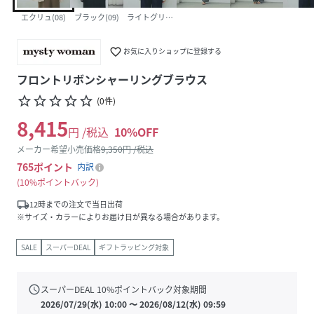
エクリュ(08)
ブラック(09)
ライトグリーン(72)
favorite_border
お気に入りショップに登録する
フロントリボンシャーリングブラウス
star_border
star_border
star_border
star_border
star_border
(
0
件
)
8,415
円 /税込
10
%OFF
メーカー希望小売価格
9,350
円 /税込
765
ポイント
内訳
10%ポイントバック
local_shipping
12時までの注文で当日出荷
※サイズ・カラーによりお届け日が異なる場合があります。
SALE
スーパーDEAL
ギフトラッピング対象
schedule
スーパーDEAL
10
%ポイントバック対象期間
2026/07/29(水) 10:00
〜
2026/08/12(水) 09:59