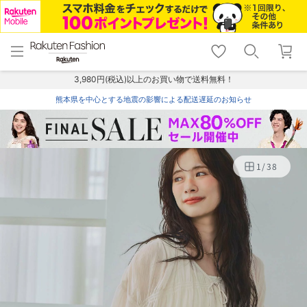
menu
home
search
favorite_border
shopping_cart
lock_outline
メニュー
トップ
検索
お気に入り
カート
ログイン
3,980円(税込)以上のお買い物で送料無料！
熊本県を中心とする地震の影響による配送遅延のお知らせ
1
/
38