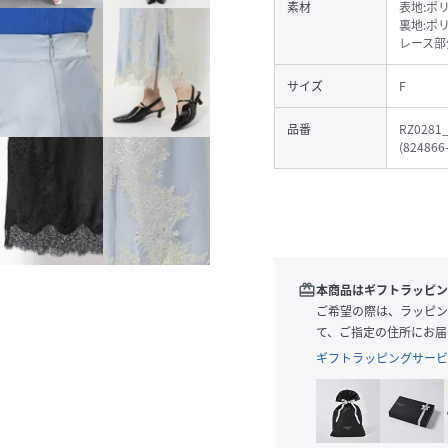
素材
表地:ポ
裏地:ポ
レース部
サイズ
F
品番
RZ0281
(
824866
redeem
本商品はギフトラッピン
ご希望の際は、ラッピン
て、ご指定の住所にお届
ギフトラッピングサービ