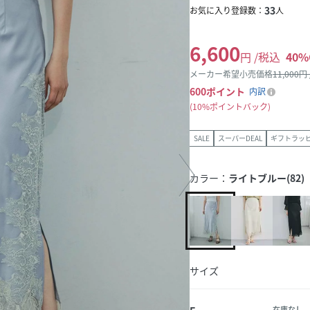
33
お気に入り登録数：
人
6,600
円 /税込
40
%
メーカー希望小売価格
11,000
円
600
ポイント
内訳
10%ポイントバック
SALE
スーパーDEAL
ギフトラッ
カラー：
ライトブルー(82)
サイズ
在庫なし