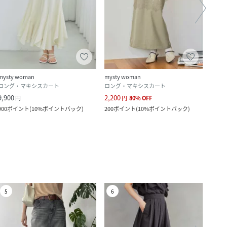
mysty woman
mysty woman
myst
ロング・マキシスカート
ロング・マキシスカート
ロン
9,900
2,200
7,480
円
円
80
%
OFF
900
ポイント
(
10%ポイントバック
)
200
ポイント
(
10%ポイントバック
)
680
ポ
5
6
7