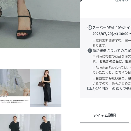
F
schedule
スーパーDEAL
10
%ポイ
2026/07/29(水) 10:00
※本対象期間終了後、同一
あります。
info
商品発送についてのご案
※同時に複数の商品を注文
す。
お急ぎの商品は、個
※Rakuten Fashi
ていただくと、ご希望の日
※日時指定がない場合、記
いますので、あらかじめご
local_shipping
3,980
円以上の購入で送
アイテム説明