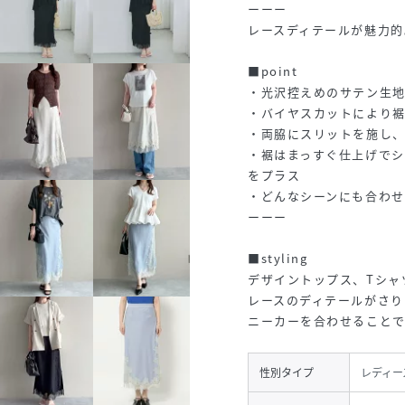
ーーー
レースディテールが魅力的
■point
・光沢控えめのサテン生
・バイヤスカットにより
・両脇にスリットを施し
・裾はまっすぐ仕上げでシ
をプラス
・どんなシーンにも合わ
ーーー
■styling
デザイントップス、Tシャ
レースのディテールがさり
ニーカーを合わせること
性別タイプ
レディー