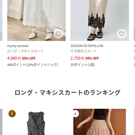
mysty woman
SAISON DE PAPILLON
ロング・マキシスカート
その他のスカート
4,840
2,750
円
60
%
OFF
円
54
%
OFF
440
ポイント
(
10%ポイントバック
)
25
ポイント
(
1倍
)
ロング・マキシスカート
のランキング
3
4