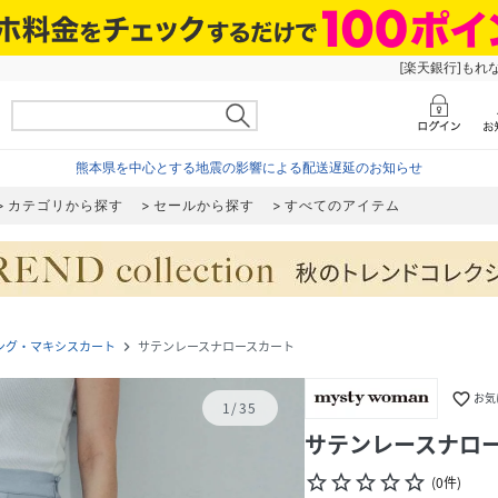
[楽天銀行]もれ
熊本県を中心とする地震の影響による配送遅延のお知らせ
カテゴリから探す
セールから探す
すべてのアイテム
ング・マキシスカート
サテンレースナロースカート
navigate_next
favorite_border
お気
1
/
35
サテンレースナロ
star_border
star_border
star_border
star_border
star_border
(
0
件
)