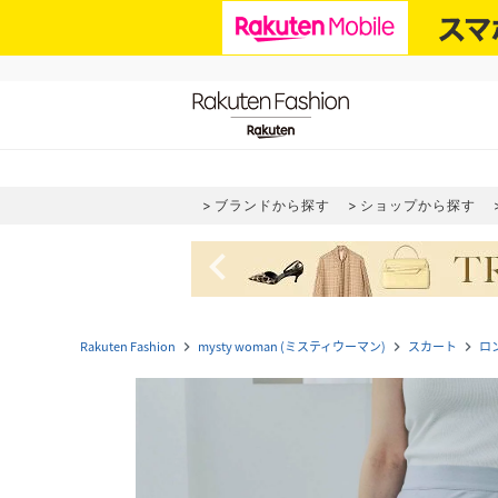
ブランドから探す
ショップから探す
navigate_before
Rakuten Fashion
mysty woman (ミスティウーマン)
スカート
ロ
navigate_next
navigate_next
navigate_next