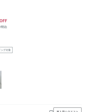
OFF
 /税込
ピング対象
favorite_border
再入荷リクエスト