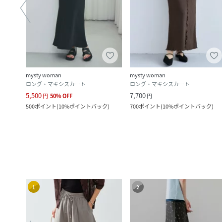
mysty woman
mysty woman
ロング・マキシスカート
ロング・マキシスカート
5,500
7,700
円
50
%
OFF
円
ク
)
500
ポイント
(
10%ポイントバック
)
700
ポイント
(
10%ポイントバック
)
1
2