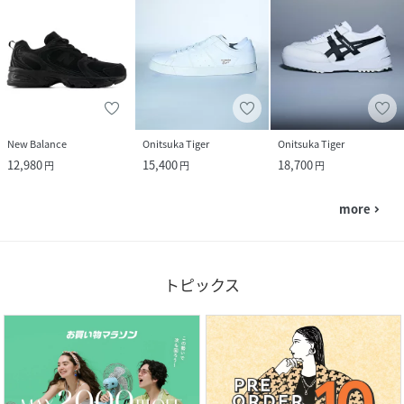
New Balance
Onitsuka Tiger
Onitsuka Tiger
12,980
15,400
18,700
円
円
円
more
navigate_next
トピックス