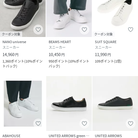
原産国
中国製
素材
(甲皮の使用材)牛革 ポリエステル
(底材の種類)合成底
クーポン対象
クーポン対象
NANO universe
BEAMS HEART
SUIT SQUARE
サイズ
２６、２７、２８
スニーカー
スニーカー
スニーカー
14,960
10,450
11,990
円
円
円
品番
RY9395_668
(
668-6134201-010-40 RY9395
)
1,360
ポイント
(
10%ポイン
950
ポイント
(
10%ポイント
109
ポイント
(
1倍
)
トバック
)
バック
)
ABAHOUSE
UNITED ARROWS green label relaxing
UNITED ARROWS