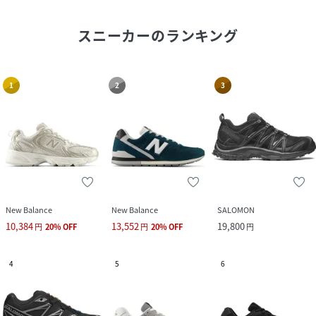
スニーカー
のランキング
1
2
3
New Balance
New Balance
SALOMON
10,384
13,552
19,800
円
20
%
OFF
円
20
%
OFF
円
4
5
6