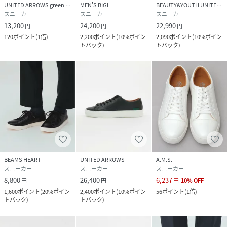
UNITED ARROWS green label relaxing
MEN'S BIGI
BEAUTY&YOUTH UNITED ARROWS
スニーカー
スニーカー
スニーカー
13,200
24,200
22,990
円
円
円
120
ポイント
(
1倍
)
2,200
ポイント
(
10%ポイン
2,090
ポイント
(
10%ポイン
トバック
)
トバック
)
BEAMS HEART
UNITED ARROWS
A.M.S.
スニーカー
スニーカー
スニーカー
8,800
26,400
6,237
円
円
円
10
%
OFF
1,600
ポイント
(
20%ポイン
2,400
ポイント
(
10%ポイン
56
ポイント
(
1倍
)
トバック
)
トバック
)