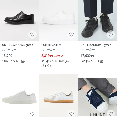
UNITED ARROWS green label relaxing
COMME CA ISM
UNITED ARROWS green label relaxing
スニーカー
スニーカー
スニーカー
13,200
8,819
17,600
円
円
10
%
OFF
円
120
ポイント
(
1倍
)
801
ポイント
(
10%ポイント
160
ポイント
(
1倍
)
バック
)