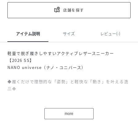
店舗を探す
アイテム説明
サイズ
レビュー(-)
軽量で脱ぎ履きしやすいアクティブレザースニーカー
【2026 SS】
NANO universe（ナノ・ユニバース）
◆履くだけで理想的な「姿勢」と軽快な「動き」を叶える逸
品◆
靴紐部分にゴム紐を用いて紐先がチップで止まる仕様になっ
た、ベロを持ち上げるだけで簡単に脱ぎ履きできるレザース
more
ニーカー。キレイめスタイルからカジュアルなシーンまで幅
広く合わせていただける1足です。