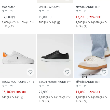
MoonStar
UNITED ARROWS
alfredoBANNISTER
スニーカー
スニーカー
スニーカー
17,600
19,800
13,200
円
円
円
20
%
OFF
1,600
ポイント
(
10%ポイン
180
ポイント
(
1倍
)
1,200
ポイント
(
10%ポイン
トバック
)
トバック
)
REGAL FOOT COMMUNITY
BEAUTY&YOUTH UNITED ARROWS
alfredoBANNISTER
スニーカー
スニーカー
スニーカー
15,400
22,990
14,080
円
30
%
OFF
円
円
20
%
OFF
140
ポイント
(
1倍
)
2,090
ポイント
(
10%ポイン
1,280
ポイント
(
10%ポイン
トバック
)
トバック
)