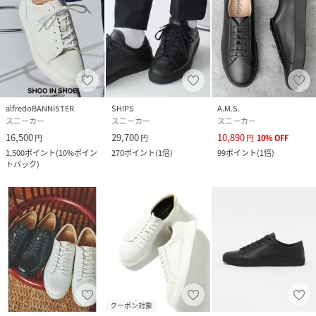
alfredoBANNISTER
SHIPS
A.M.S.
スニーカー
スニーカー
スニーカー
16,500
29,700
10,890
円
円
円
10
%
OFF
1,500
ポイント
(
10%ポイン
270
ポイント
(
1倍
)
99
ポイント
(
1倍
)
トバック
)
クーポン対象