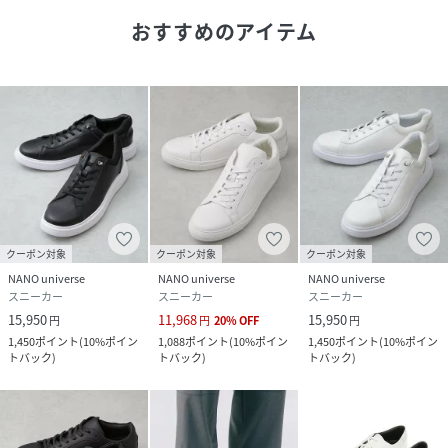
での摩擦により、薄い色の衣服などに色移りする可能性がご
おすすめのアイテム
ざいます。予めご了承いただき、ご使用の際にはご注意くだ
さいますようお願い致します。
※サンプルにて撮影、採寸を行う為、実際にお届けする商品
と仕様やサイズが異なる場合がございます。予約時は生産の
都合上、お届け予定時期が前後する場合もございますので、
予めご了承下さい。
※光の当たり具合や撮影環境により色味が異なる場合がござ
います。正しい色味はスタジオ画像の色味をご参照くださ
い。
クーポン対象
クーポン対象
クーポン対象
NANO universe
NANO universe
NANO universe
◆お気に入り登録でアイテム情報をゲット◆
スニーカー
スニーカー
スニーカー
気になるアイテムをお気に入り登録して、あなただけの欲し
15,950
11,968
15,950
円
円
20
%
OFF
円
いものリストを作成！
1,450
ポイント
(
10%ポイン
1,088
ポイント
(
10%ポイン
1,450
ポイント
(
10%ポイン
いち早く特典情報をゲットして、お買い物をよりお楽しみく
トバック
)
トバック
)
トバック
)
ださい。
性別タイプ
メンズ