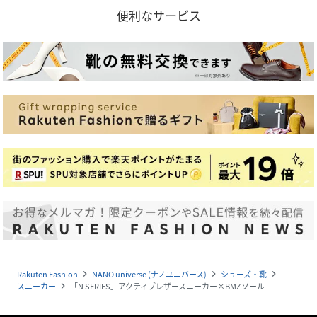
便利なサービス
Rakuten Fashion
NANO universe (ナノユニバース)
シューズ・靴
navigate_next
navigate_next
navigate_next
スニーカー
「N SERIES」アクティブレザースニーカー×BMZソール
navigate_next