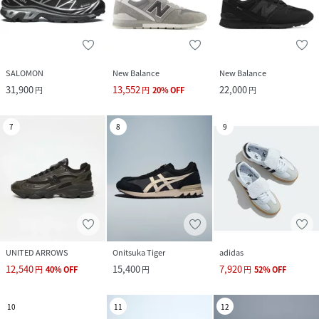
SALOMON
New Balance
New Balance
31,900
13,552
22,000
円
円
20
%
OFF
円
7
8
9
UNITED ARROWS
Onitsuka Tiger
adidas
12,540
15,400
7,920
円
40
%
OFF
円
円
52
%
OFF
10
11
12