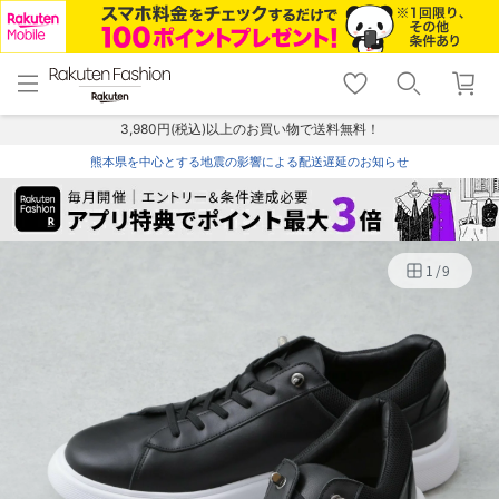
menu
home
search
favorite_border
shopping_cart
lock_outline
メニュー
トップ
検索
お気に入り
カート
ログイン
3,980円(税込)以上のお買い物で送料無料！
熊本県を中心とする地震の影響による配送遅延のお知らせ
1
/
9