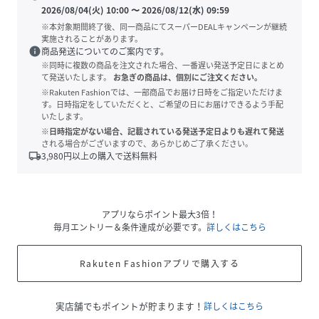
2026/08/04(火) 10:00
〜
2026/08/12(水) 09:59
※本対象期間終了後、同一商品にてスーパーDEALキャンペーンが継続
実施されることがあります。
info
商品発送についてのご案内です。
※同時に複数の商品を注文された場合、一番遅い発送予定日にまとめ
て発送いたします。
お急ぎの商品は、個別にご注文ください。
※Rakuten Fashionでは、一部商品でお届け日時をご指定いただけま
す。日時指定をしていただくと、ご希望の日にお届けできるよう手配
いたします。
※日時指定がない場合、記載されている発送予定日よりも遅れて発送
される場合がございますので、あらかじめご了承ください。
local_shipping
3,980
円以上の購入で送料無料
アプリならポイント最大3倍！
毎月エントリー＆条件達成が必要です。
詳しくはこちら
Rakuten Fashionアプリで購入する
実店舗でもポイントが貯まります！
詳しくはこちら