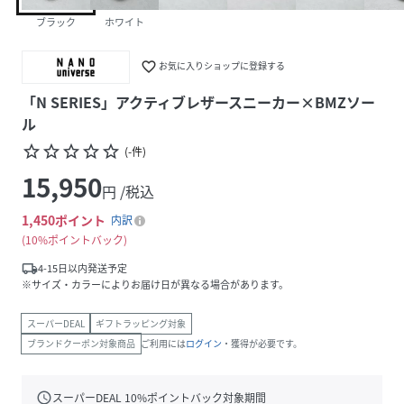
ブラック
ホワイト
favorite_border
お気に入りショップに登録する
「N SERIES」アクティブレザースニーカー×BMZソー
ル
star_border
star_border
star_border
star_border
star_border
(
-
件
)
15,950
円 /税込
1,450
ポイント
内訳
10%ポイントバック
local_shipping
4-15日以内発送予定
※サイズ・カラーによりお届け日が異なる場合があります。
スーパーDEAL
ギフトラッピング対象
ブランドクーポン対象商品
ご利用には
ログイン
・獲得が必要です。
schedule
スーパーDEAL
10
%ポイントバック対象期間