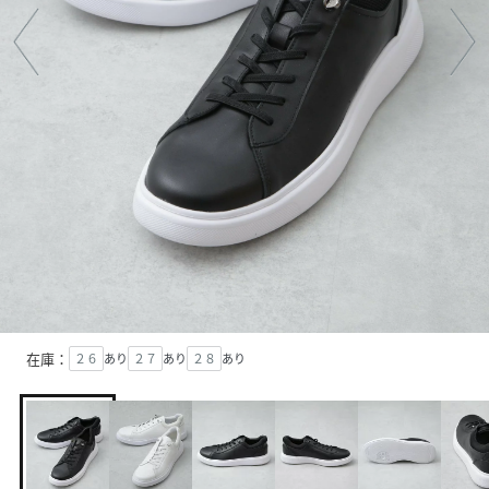
在庫：
２６
あり
２７
あり
２８
あり