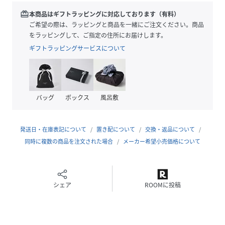
■デザイン
・カジュアルにもキレイめにも合わせやすいシンプルなデザ
redeem
本商品はギフトラッピングに対応しております（有料）
イン
ご希望の際は、ラッピングと商品を一緒にご注文ください。商品
・紐先をチップに止めた脱ぎ履きのしやすい1足
をラッピングして、ご指定の住所にお届けします。
ギフトラッピングサービスについて
■素材
・牛革を使用
・伸縮性のあるゴム紐で足にしっかりとフィット
・軽量のソールを使用した歩きやすい構造
バッグ
ボックス
風呂敷
・BMZ社のカップソールを採用
■カラー展開
発送日・在庫表記について
置き配について
交換・返品について
・スタイリングを選ばないホワイトとブラックの2色展開
同時に複数の商品を注文された場合
メーカー希望小売価格について
■コーディネート
・キレイめなセットアップと合わせたスタイルがおすすめ
・デニムなどカジュアルなシーンにも活躍
シェア
ROOMに投稿
■取扱方法
こちらの商品は水や雨に濡れたり、汗による湿気、乾燥状態