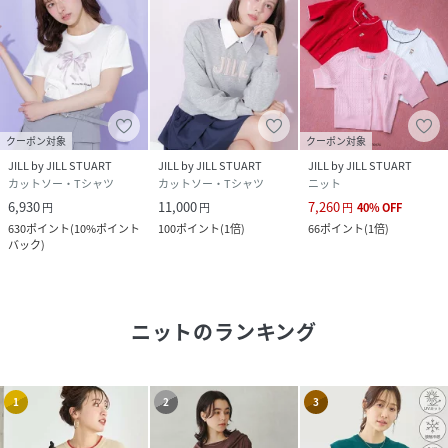
クーポン対象
クーポン対象
JILL by JILL STUART
JILL by JILL STUART
JILL by JILL STUART
カットソー・Tシャツ
カットソー・Tシャツ
ニット
6,930
11,000
7,260
円
円
円
40
%
OFF
630
ポイント
(
10%ポイント
100
ポイント
(
1倍
)
66
ポイント
(
1倍
)
バック
)
ニット
のランキング
1
2
3