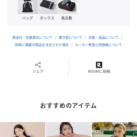
サイズ
ＦＲ
バッグ
ボックス
風呂敷
クリーニング
手洗い、ドライクリーニング
品番
RY9373_125
発送日・在庫表記について
置き配について
交換・返品について
(
125-6270002-030-41 RY9373
)
同時に複数の商品を注文された場合
メーカー希望小売価格について
シェア
ROOMに投稿
おすすめのアイテム