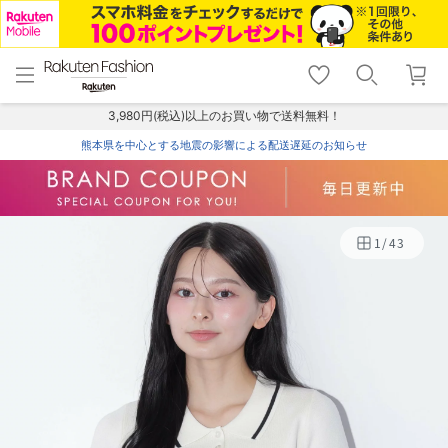
menu
home
search
favorite_border
shopping_cart
lock_outline
メニュー
トップ
検索
お気に入り
カート
ログイン
3,980円(税込)以上のお買い物で送料無料！
熊本県を中心とする地震の影響による配送遅延のお知らせ
1
/
43