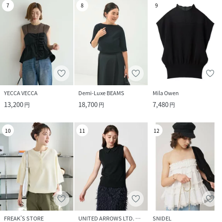
7
8
9
YECCA VECCA
Demi-Luxe BEAMS
Mila Owen
13,200
18,700
7,480
円
円
円
10
11
12
FREAK’S STORE
UNITED ARROWS LTD. OUTLET
SNIDEL