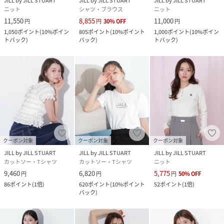
JILL by JILL STUART
JILL by JILL STUART
JILL by JILL STUART
ニット
シャツ・ブラウス
ニット
11,550
8,855
11,000
円
円
30
%
OFF
円
1,050
ポイント
(
10%ポイン
805
ポイント
(
10%ポイント
1,000
ポイント
(
10%ポイン
トバック
)
バック
)
トバック
)
クーポン対象
クーポン対象
クーポン対象
JILL by JILL STUART
JILL by JILL STUART
JILL by JILL STUART
カットソー・Tシャツ
カットソー・Tシャツ
ニット
9,460
6,820
5,775
円
円
円
50
%
OFF
86
ポイント
(
1倍
)
620
ポイント
(
10%ポイント
52
ポイント
(
1倍
)
バック
)