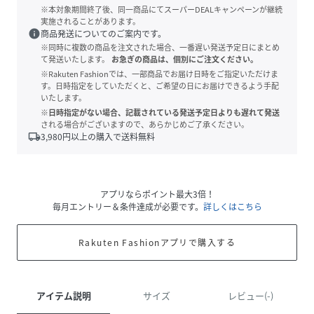
※本対象期間終了後、同一商品にてスーパーDEALキャンペーンが継続
実施されることがあります。
info
商品発送についてのご案内です。
※同時に複数の商品を注文された場合、一番遅い発送予定日にまとめ
て発送いたします。
お急ぎの商品は、個別にご注文ください。
※Rakuten Fashionでは、一部商品でお届け日時をご指定いただけま
す。日時指定をしていただくと、ご希望の日にお届けできるよう手配
いたします。
※日時指定がない場合、記載されている発送予定日よりも遅れて発送
される場合がございますので、あらかじめご了承ください。
local_shipping
3,980
円以上の購入で送料無料
アプリならポイント最大3倍！
毎月エントリー＆条件達成が必要です。
詳しくはこちら
Rakuten Fashionアプリで購入する
アイテム説明
サイズ
レビュー(-)