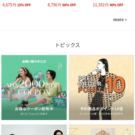
4,675
8,756
11,352
円
15
%
OFF
円
60
%
OFF
円
40
%
OFF
more
navigate_next
トピックス