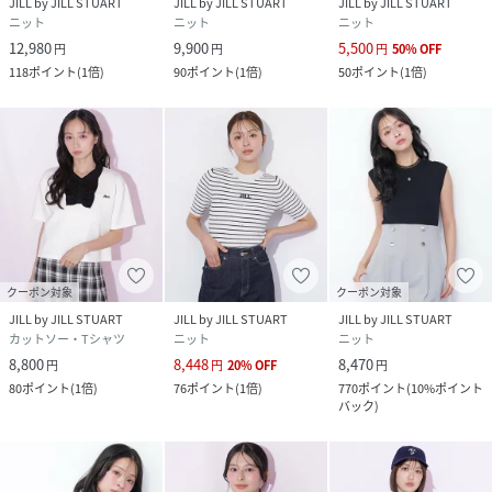
JILL by JILL STUART
JILL by JILL STUART
JILL by JILL STUART
ニット
ニット
ニット
12,980
9,900
5,500
円
円
円
50
%
OFF
118
ポイント
(
1倍
)
90
ポイント
(
1倍
)
50
ポイント
(
1倍
)
クーポン対象
クーポン対象
JILL by JILL STUART
JILL by JILL STUART
JILL by JILL STUART
カットソー・Tシャツ
ニット
ニット
8,800
8,448
8,470
円
円
20
%
OFF
円
80
ポイント
(
1倍
)
76
ポイント
(
1倍
)
770
ポイント
(
10%ポイント
バック
)