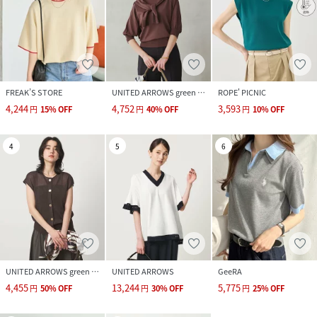
FREAK’S STORE
UNITED ARROWS green label relaxing
ROPE' PICNIC
4,244
4,752
3,593
円
15
%
OFF
円
40
%
OFF
円
10
%
OFF
4
5
6
UNITED ARROWS green label relaxing
UNITED ARROWS
GeeRA
4,455
13,244
5,775
円
50
%
OFF
円
30
%
OFF
円
25
%
OFF