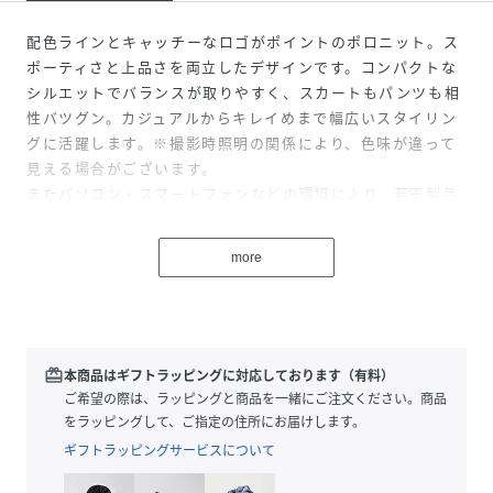
配色ラインとキャッチーなロゴがポイントのポロニット。ス
ポーティさと上品さを両立したデザインです。コンパクトな
シルエットでバランスが取りやすく、スカートもパンツも相
性バツグン。カジュアルからキレイめまで幅広いスタイリン
グに活躍します。※撮影時照明の関係により、色味が違って
見える場合がございます。
またパソコン・スマートフォンなどの環境により、若干製品
と画像のカラーが異なる場合もございます。予めご了承くだ
さい。
more
商品の色味は、商品単品画像をご参照下さい。
※商品画像はサンプルのため、色味やサイズ等の仕様に変更
がある場合がございますので、予めご了承ください。
redeem
本商品はギフトラッピングに対応しております（有料）
性別タイプ
レディース
ご希望の際は、ラッピングと商品を一緒にご注文ください。商品
をラッピングして、ご指定の住所にお届けします。
原産国
中国製
ギフトラッピングサービスについて
素材
ポリエステル60%,レーヨン40%