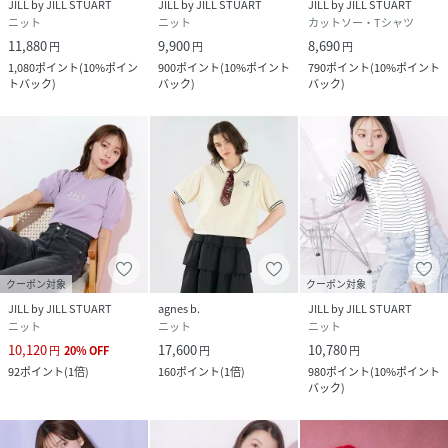
JILL by JILL STUART
JILL by JILL STUART
JILL by JILL STUART
ニット
ニット
カットソー・Tシャツ
11,880
9,900
8,690
円
円
円
1,080
ポイント
(
10%ポイン
900
ポイント
(
10%ポイント
790
ポイント
(
10%ポイント
トバック
)
バック
)
バック
)
クーポン対象
クーポン対象
JILL by JILL STUART
agnes b.
JILL by JILL STUART
ニット
ニット
ニット
10,120
17,600
10,780
円
20
%
OFF
円
円
92
ポイント
(
1倍
)
160
ポイント
(
1倍
)
980
ポイント
(
10%ポイント
バック
)