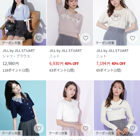
クーポン対象
クーポン対象
JILL by JILL STUART
JILL by JILL STUART
JILL by JILL STUART
シャツ・ブラウス
ニット
ニット
12,980
6,930
7,194
円
円
40
%
OFF
円
40
%
OFF
118
ポイント
(
1倍
)
63
ポイント
(
1倍
)
65
ポイント
(
1倍
)
クーポン対象
クーポン対象
クーポン対象