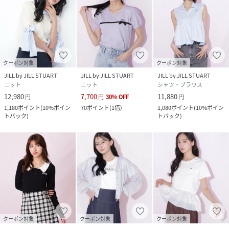
クーポン対象
クーポン対象
JILL by JILL STUART
JILL by JILL STUART
JILL by JILL STUART
ニット
ニット
シャツ・ブラウス
12,980
7,700
11,880
円
円
30
%
OFF
円
1,180
ポイント
(
10%ポイン
70
ポイント
(
1倍
)
1,080
ポイント
(
10%ポイン
トバック
)
トバック
)
クーポン対象
クーポン対象
クーポン対象