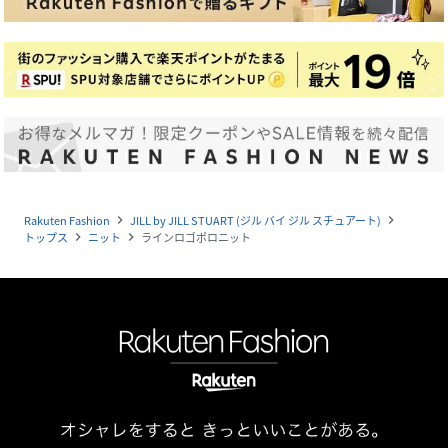
Rakuten Fashion
JILL by JILL STUART (ジル バイ ジル スチュアート)
navigate_next
navigate_next
トップス
ニット
ラインロゴポロニット
navigate_next
navigate_next