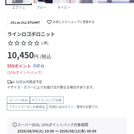
エクリュ
ブルー
ネイビー
favorite_border
お気に入りショップに登録する
ラインロゴポロニット
star_border
star_border
star_border
star_border
star_border
(
-
件
)
10,450
円 /税込
950
ポイント
内訳
10%ポイントバック
local_shipping
4-15日以内発送予定
※サイズ・カラーによりお届け日が異なる場合があります。
スーパーDEAL
ギフトラッピング対象
ブランドクーポン対象商品
ご利用には
ログイン
・獲得が必要です。
schedule
スーパーDEAL
10
%ポイントバック対象期間
2026/08/04(火) 10:00
〜
2026/08/12(水) 09:59