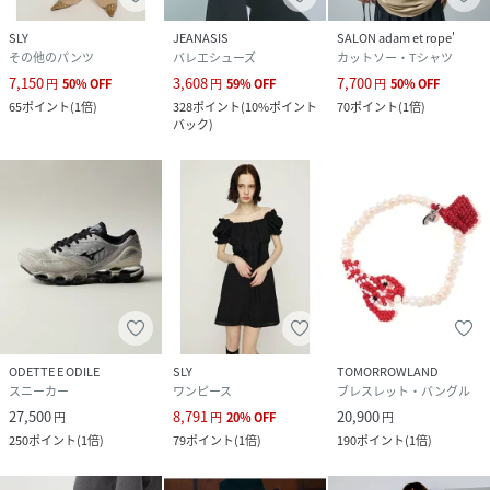
SLY
JEANASIS
SALON adam et rope'
その他のパンツ
バレエシューズ
カットソー・Tシャツ
7,150
3,608
7,700
円
50
%
OFF
円
59
%
OFF
円
50
%
OFF
65
ポイント
(
1倍
)
328
ポイント
(
10%ポイント
70
ポイント
(
1倍
)
バック
)
ODETTE E ODILE
SLY
TOMORROWLAND
スニーカー
ワンピース
ブレスレット・バングル
27,500
8,791
20,900
円
円
20
%
OFF
円
250
ポイント
(
1倍
)
79
ポイント
(
1倍
)
190
ポイント
(
1倍
)