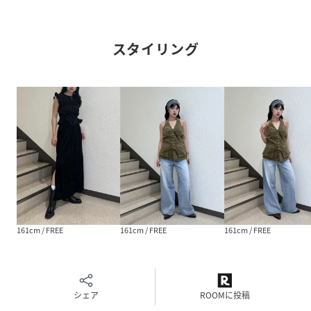
干異なる場合があります。
※画像の商品は光の照射や角度、お使いのモニター環境によ
り、実物と色味が異なる場合がございます。
スタイリング
※着用、お取り扱いの際は、アテンションタグをご確認くだ
さい。
※一部予約商品につきましては生産上の都合によりお届け予
定日や店頭発売と前後する場合もございます。
※追加生産商品は、一部の店舗、通販で販売中の場合がござ
います。予めご了承下さい。
性別タイプ
レディース
原産国
中国
素材
ポリエステル：
161cm / FREE
161cm / FREE
161cm / FREE
97ポリウレタン：
3
サイズ
FREE
シェア
ROOMに投稿