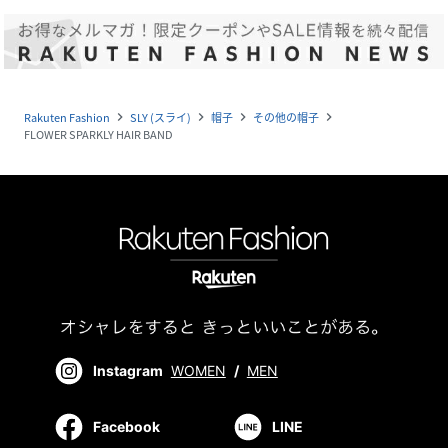
Rakuten Fashion
SLY (スライ)
帽子
その他の帽子
navigate_next
navigate_next
navigate_next
navigate_next
FLOWER SPARKLY HAIR BAND
Instagram
WOMEN
/
MEN
Facebook
LINE