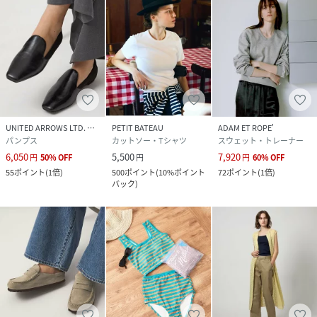
UNITED ARROWS LTD. OUTLET
PETIT BATEAU
ADAM ET ROPE'
パンプス
カットソー・Tシャツ
スウェット・トレーナー
6,050
5,500
7,920
円
50
%
OFF
円
円
60
%
OFF
55
ポイント
(
1倍
)
500
ポイント
(
10%ポイント
72
ポイント
(
1倍
)
バック
)