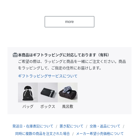
■STYLING
シンプルなトップスのアクセントや、あえてガーリーなコー
more
ディネートに合わせるのがおすすめです。
■FABRIC/MATERIAL
伸縮性のあるカットソー素材を使用。
redeem
本商品はギフトラッピングに対応しております（有料）
※お取り扱い上のご注意
ご希望の際は、ラッピングと商品を一緒にご注文ください。商品
・本品はファッション性を重視した非常にデリケートな装飾
をラッピングして、ご指定の住所にお届けします。
をしています。
ギフトラッピングサービスについて
・着用（使用）や洗濯、クリーニング時に加わる物理作用に
より装飾の脱落、破損、光沢消失が生じる事があります。
・装飾は引っ掛かり易く取れ易いので周りのものとの接触に
十分にご注意下さい。
バッグ
ボックス
風呂敷
・肌に触れ、刺激を感じる際はご着用をお控え下さい。
[注意事項]
発送日・在庫表記について
置き配について
交換・返品について
※画像の商品はサンプルです。実際の商品と仕様、加工が若
同時に複数の商品を注文された場合
メーカー希望小売価格について