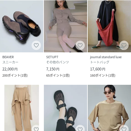
BEAVER
SETUP7
journal standard luxe
スニーカー
その他のパンツ
トートバッグ
22,000
7,150
17,600
円
円
円
200
ポイント
(
1倍
)
65
ポイント
(
1倍
)
160
ポイント
(
1倍
)