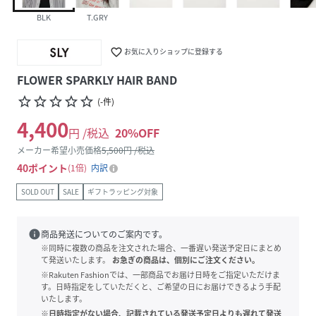
BLK
T.GRY
favorite_border
お気に入りショップに登録する
FLOWER SPARKLY HAIR BAND
star_border
star_border
star_border
star_border
star_border
(
-
件
)
4,400
円 /税込
20
%OFF
メーカー希望小売価格
5,500
円 /税込
40
ポイント
1倍
内訳
SOLD OUT
SALE
ギフトラッピング対象
info
商品発送についてのご案内です。
※同時に複数の商品を注文された場合、一番遅い発送予定日にまとめ
て発送いたします。
お急ぎの商品は、個別にご注文ください。
※Rakuten Fashionでは、一部商品でお届け日時をご指定いただけま
す。日時指定をしていただくと、ご希望の日にお届けできるよう手配
いたします。
※日時指定がない場合、記載されている発送予定日よりも遅れて発送