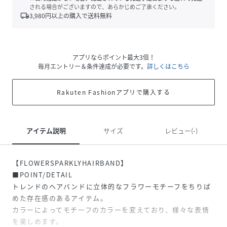
される場合がございますので、あらかじめご了承ください。
local_shipping
3,980
円以上の購入で送料無料
アプリならポイント最大3倍！
毎月エントリー＆条件達成が必要です。
詳しくはこちら
Rakuten Fashionアプリで購入する
アイテム説明
サイズ
レビュー(-)
【FLOWERSPARKLYHAIRBAND】
■POINT/DETAIL
トレンドのヘアバンドに立体的なフラワーモチーフをちりば
めた存在感のあるアイテム。
カラーによってモチーフのカラーを変えており、様々な表情
を楽しめます。