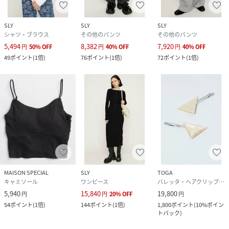
SLY
SLY
SLY
シャツ・ブラウス
その他のパンツ
その他のパンツ
5,494
8,382
7,920
円
50
%
OFF
円
40
%
OFF
円
40
%
OFF
49
ポイント
(
1倍
)
76
ポイント
(
1倍
)
72
ポイント
(
1倍
)
MAISON SPECIAL
SLY
TOGA
キャミソール
ワンピース
バレッタ・ヘアクリップ・ヘアピン
5,940
15,840
19,800
円
円
20
%
OFF
円
54
ポイント
(
1倍
)
144
ポイント
(
1倍
)
1,800
ポイント
(
10%ポイン
トバック
)