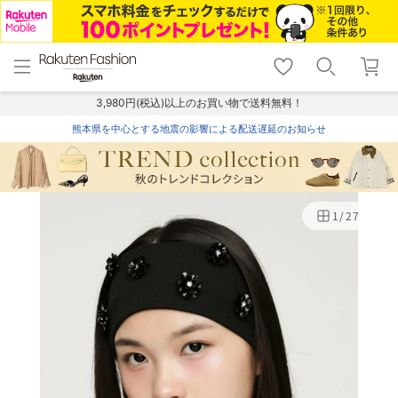
menu
home
search
favorite_border
shopping_cart
lock_outline
メニュー
トップ
検索
お気に入り
カート
ログイン
3,980円(税込)以上のお買い物で送料無料！
熊本県を中心とする地震の影響による配送遅延のお知らせ
1
/
27