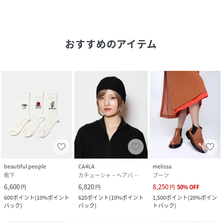
品番
RY7333_030JS456
(
030JS456-2531-020-5 RY7333
)
おすすめのアイテム
beautiful people
CA4LA
melissa
靴下
カチューシャ・ヘアバンド
ブーツ
6,600
6,820
8,250
円
円
円
50
%
OFF
600
ポイント
(
10%ポイント
620
ポイント
(
10%ポイント
1,500
ポイント
(
20%ポイン
バック
)
バック
)
トバック
)