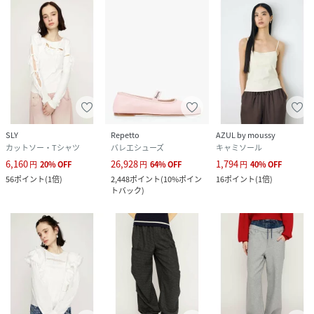
SLY
Repetto
AZUL by moussy
カットソー・Tシャツ
バレエシューズ
キャミソール
6,160
26,928
1,794
円
20
%
OFF
円
64
%
OFF
円
40
%
OFF
56
ポイント
(
1倍
)
2,448
ポイント
(
10%ポイン
16
ポイント
(
1倍
)
トバック
)