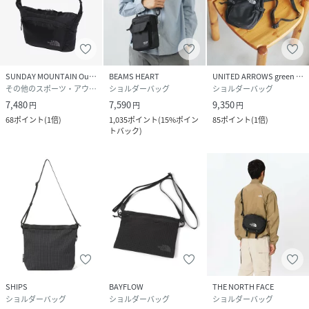
SUNDAY MOUNTAIN OutdoorStyle
BEAMS HEART
UNITED ARROWS green label relaxing
その他のスポーツ・アウトドア用品
ショルダーバッグ
ショルダーバッグ
7,480
7,590
9,350
円
円
円
68
ポイント
(
1倍
)
1,035
ポイント
(
15%ポイン
85
ポイント
(
1倍
)
トバック
)
SHIPS
BAYFLOW
THE NORTH FACE
ショルダーバッグ
ショルダーバッグ
ショルダーバッグ