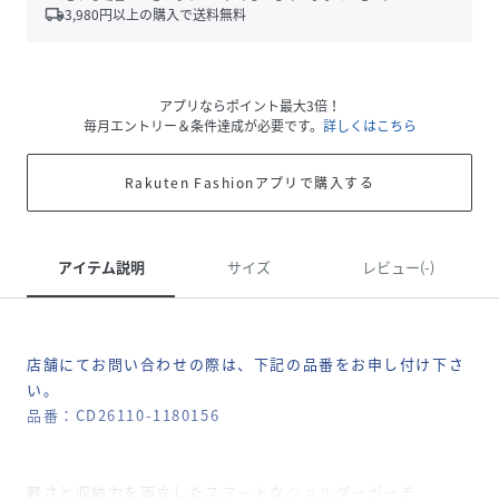
local_shipping
3,980
円以上の購入で送料無料
アプリならポイント最大3倍！
毎月エントリー＆条件達成が必要です。
詳しくはこちら
Rakuten Fashionアプリで購入する
アイテム説明
サイズ
レビュー(-)
店舗にてお問い合わせの際は、下記の品番をお申し付け下さ
い。
品番：CD26110-1180156
軽さと収納力を両立したスマートなショルダーポーチ