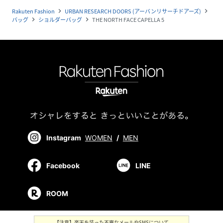
Rakuten Fashion
URBAN RESEARCH DOORS (アーバンリサーチドアーズ)
navigate_next
navigate_next
バッグ
ショルダーバッグ
THE NORTH FACE CAPELLA 5
navigate_next
navigate_next
Instagram
WOMEN
/
MEN
Facebook
LINE
ROOM
【注意】楽天を装った不審なメールやSMSについて