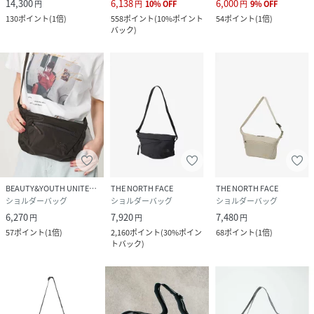
14,300
6,138
6,000
円
円
10
%
OFF
円
9
%
OFF
130
ポイント
(
1倍
)
558
ポイント
(
10%ポイント
54
ポイント
(
1倍
)
バック
)
BEAUTY&YOUTH UNITED ARROWS
THE NORTH FACE
THE NORTH FACE
ショルダーバッグ
ショルダーバッグ
ショルダーバッグ
6,270
7,920
7,480
円
円
円
57
ポイント
(
1倍
)
2,160
ポイント
(
30%ポイン
68
ポイント
(
1倍
)
トバック
)