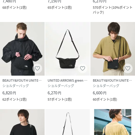
7,480
7,150
6,270
円
円
円
68
ポイント
(
1倍
)
65
ポイント
(
1倍
)
570
ポイント
(
10%ポイント
性別タイプ
メンズ
バック
)
原産国
ベトナム
素材
-
サイズ
One
品番
RY7290_CD26110
(
CD26110-1180156-y-bE RY7290
)
BEAUTY&YOUTH UNITED ARROWS
UNITED ARROWS green label relaxing
BEAUTY&YOUTH UNITED ARROWS
ショルダーバッグ
ショルダーバッグ
ショルダーバッグ
6,820
6,270
6,600
円
円
円
62
ポイント
(
1倍
)
57
ポイント
(
1倍
)
60
ポイント
(
1倍
)