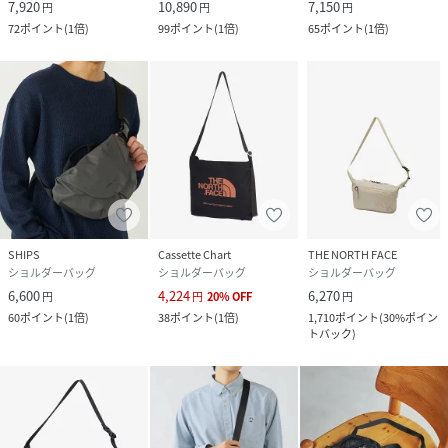
7,920
10,890
7,150
円
円
円
72
ポイント
(
1倍
)
99
ポイント
(
1倍
)
65
ポイント
(
1倍
)
SHIPS
Cassette Chart
THE NORTH FACE
ショルダーバッグ
ショルダーバッグ
ショルダーバッグ
6,600
4,224
6,270
円
円
20
%
OFF
円
60
ポイント
(
1倍
)
38
ポイント
(
1倍
)
1,710
ポイント
(
30%ポイン
トバック
)