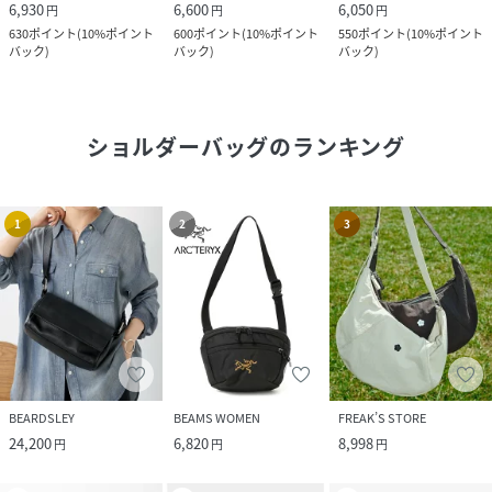
6,930
6,600
6,050
円
円
円
630
ポイント
(
10%ポイント
600
ポイント
(
10%ポイント
550
ポイント
(
10%ポイント
バック
)
バック
)
バック
)
ショルダーバッグ
のランキング
1
2
3
BEARDSLEY
BEAMS WOMEN
FREAK’S STORE
24,200
6,820
8,998
円
円
円