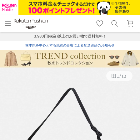
menu
home
search
favorite_border
shopping_cart
lock_outline
メニュー
トップ
検索
お気に入り
カート
ログイン
3,980円(税込)以上のお買い物で送料無料！
熊本県を中心とする地震の影響による配送遅延のお知らせ
1
/
12