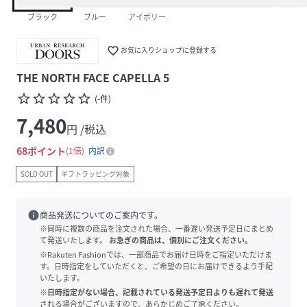
ブラック
ブルー
アイボリー
favorite_border
お気に入りショップに登録する
THE NORTH FACE CAPELLA 5
star_border
star_border
star_border
star_border
star_border
(
-
件
)
7,480
円 /税込
68
ポイント
1倍
内訳
SOLD OUT
ギフトラッピング対象
info
商品発送についてのご案内です。
※同時に複数の商品を注文された場合、一番遅い発送予定日にまとめ
て発送いたします。
お急ぎの商品は、個別にご注文ください。
※Rakuten Fashionでは、一部商品でお届け日時をご指定いただけま
す。日時指定をしていただくと、ご希望の日にお届けできるよう手配
いたします。
※日時指定がない場合、記載されている発送予定日よりも遅れて発送
される場合がございますので、あらかじめご了承ください。