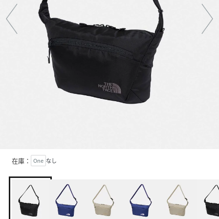
在庫：
One
なし