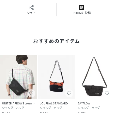
でも最も人気の高いブランドの一つ。
【2026 Spring/Summer】【26SS】
シェア
ROOMに投稿
※詳細画像の鍵やカラビナ等の小物は附属いたしません。予
めご了承ください。
おすすめのアイテム
総重量 : 約180g
容量 : 5L
※商品画像は、光の当たり具合やパソコンなどの閲覧環境に
より、実際の色味と異なって見える場合がございます。予め
ご了承ください。
※商品の色味の目安は、商品単体の画像をご参照ください。
▼お気に入り登録のおすすめ▼
お気に入り登録された商品は、マイページにて現在の価格情
報や在庫状況の確認が可能です。
UNITED ARROWS green label relaxing
JOURNAL STANDARD
BAYFLOW
お買い物リストの管理にぜひご利用ください。
ショルダーバッグ
ショルダーバッグ
ショルダーバッグ