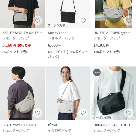
クーポン対象
BEAUTY&YOUTH UNITED ARROWS
Sonny Label
UNITED ARROWS green label relaxing
ショルダーバッグ
ショルダーバッグ
ショルダーバッグ
6,160
6,600
14,300
円
30
%
OFF
円
円
56
ポイント
(
1倍
)
600
ポイント
(
10%ポイント
130
ポイント
(
1倍
)
バック
)
クーポン対象
BEAUTY&YOUTH UNITED ARROWS
B'2nd
URBAN RESEARCH DOORS
ショルダーバッグ
その他のバッグ
ショルダーバッグ