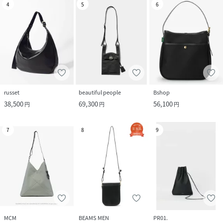
4
5
6
russet
beautiful people
Bshop
38,500
69,300
56,100
円
円
円
7
8
9
MCM
BEAMS MEN
PR01.