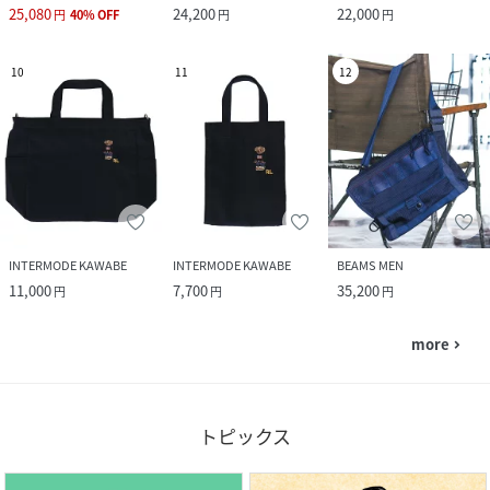
25,080
24,200
22,000
円
40
%
OFF
円
円
10
11
12
INTERMODE KAWABE
INTERMODE KAWABE
BEAMS MEN
11,000
7,700
35,200
円
円
円
more
navigate_next
トピックス