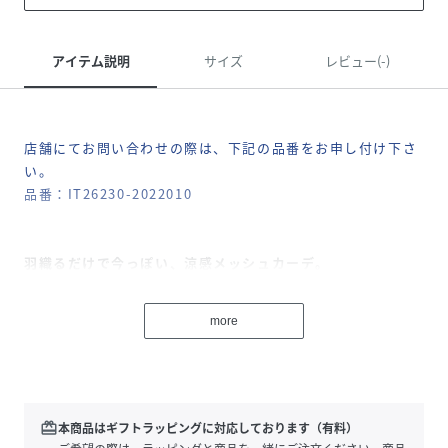
アイテム説明
サイズ
レビュー(-)
店舗にてお問い合わせの際は、下記の品番をお申し付け下さ
い。
品番：IT26230-2022010
羽織るだけで今っぽい、涼感メッシュカーデ。
繊細なメッシュ編みが涼しげな抜け感を演出する半袖カーデ
more
ィガンは、プラスするだけで今年らしいスタイルに仕上がる
一枚。通気性が良く、蒸れにくい快適な着心地で、暑い季節
にもぴったりです。肘まで隠れる5分袖が二の腕をさりげな
くカバーし、すっきりとしたVネックで顔周りもシャープな印
象に。冷房対策や日よけとしても活躍し、デイリーに取り入
redeem
本商品はギフトラッピングに対応しております（有料）
れやすい軽やかな羽織りアイテムです。