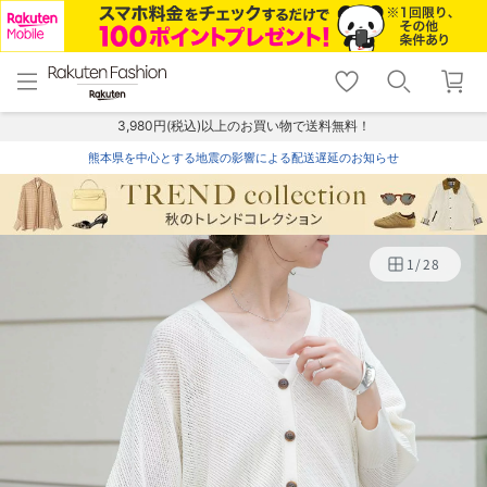
menu
home
search
favorite_border
shopping_cart
lock_outline
メニュー
トップ
検索
お気に入り
カート
ログイン
3,980円(税込)以上のお買い物で送料無料！
熊本県を中心とする地震の影響による配送遅延のお知らせ
1
/
28