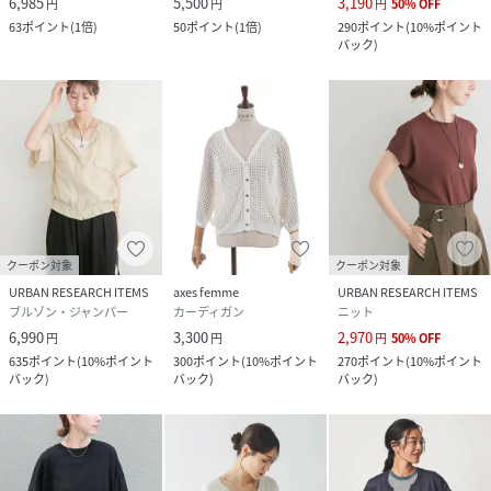
6,985
5,500
3,190
円
円
円
50
%
OFF
63
ポイント
(
1倍
)
50
ポイント
(
1倍
)
290
ポイント
(
10%ポイント
バック
)
クーポン対象
クーポン対象
URBAN RESEARCH ITEMS
axes femme
URBAN RESEARCH ITEMS
ブルゾン・ジャンパー
カーディガン
ニット
6,990
3,300
2,970
円
円
円
50
%
OFF
635
ポイント
(
10%ポイント
300
ポイント
(
10%ポイント
270
ポイント
(
10%ポイント
バック
)
バック
)
バック
)