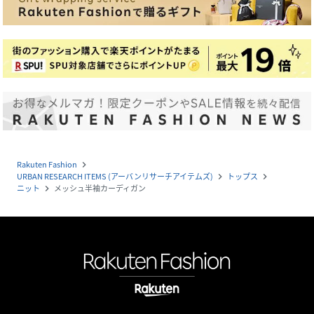
Rakuten Fashion
navigate_next
URBAN RESEARCH ITEMS (アーバンリサーチアイテムズ)
トップス
navigate_next
navigate_next
ニット
メッシュ半袖カーディガン
navigate_next