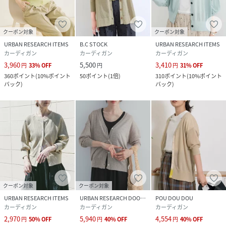
サイズ
Free
品番
RY7194_IT26230
クーポン対象
クーポン対象
(
IT26230-2022010-N-bD RY7194
)
URBAN RESEARCH ITEMS
B.C STOCK
URBAN RESEARCH ITEMS
カーディガン
カーディガン
カーディガン
3,960
5,500
3,410
円
33
%
OFF
円
円
31
%
OFF
360
ポイント
(
10%ポイント
50
ポイント
(
1倍
)
310
ポイント
(
10%ポイント
バック
)
バック
)
クーポン対象
クーポン対象
URBAN RESEARCH ITEMS
URBAN RESEARCH DOORS
POU DOU DOU
カーディガン
カーディガン
カーディガン
2,970
5,940
4,554
円
50
%
OFF
円
40
%
OFF
円
40
%
OFF