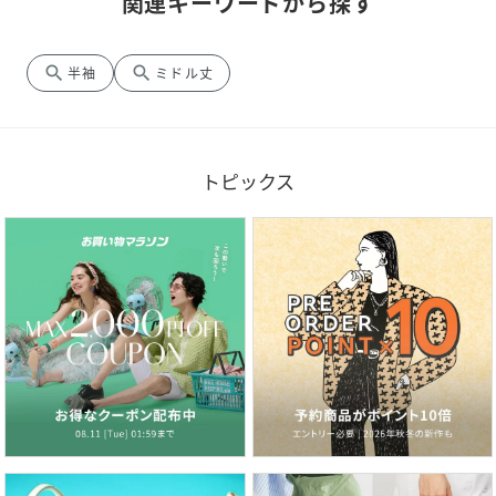
関連キーワードから探す
search
search
半袖
ミドル丈
トピックス