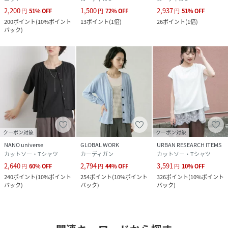
2,200
1,500
2,937
円
51
%
OFF
円
72
%
OFF
円
51
%
OFF
200
ポイント
(
10%ポイント
13
ポイント
(
1倍
)
26
ポイント
(
1倍
)
バック
)
クーポン対象
クーポン対象
NANO universe
GLOBAL WORK
URBAN RESEARCH ITEMS
カットソー・Tシャツ
カーディガン
カットソー・Tシャツ
2,640
2,794
3,591
円
60
%
OFF
円
44
%
OFF
円
10
%
OFF
240
ポイント
(
10%ポイント
254
ポイント
(
10%ポイント
326
ポイント
(
10%ポイント
バック
)
バック
)
バック
)