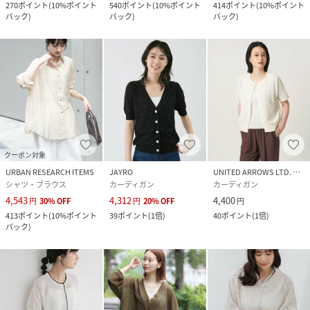
270
ポイント
(
10%ポイント
540
ポイント
(
10%ポイント
414
ポイント
(
10%ポイント
バック
)
バック
)
バック
)
クーポン対象
URBAN RESEARCH ITEMS
JAYRO
UNITED ARROWS LTD. OUTLET
シャツ・ブラウス
カーディガン
カーディガン
4,543
4,312
4,400
円
30
%
OFF
円
20
%
OFF
円
413
ポイント
(
10%ポイント
39
ポイント
(
1倍
)
40
ポイント
(
1倍
)
バック
)