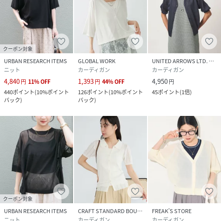
クーポン対象
URBAN RESEARCH ITEMS
GLOBAL WORK
UNITED ARROWS LTD. OUTLET
ニット
カーディガン
カーディガン
4,840
1,393
4,950
円
11
%
OFF
円
44
%
OFF
円
440
ポイント
(
10%ポイント
126
ポイント
(
10%ポイント
45
ポイント
(
1倍
)
バック
)
バック
)
クーポン対象
URBAN RESEARCH ITEMS
CRAFT STANDARD BOUTIQUE
FREAK’S STORE
ニット
カーディガン
カーディガン