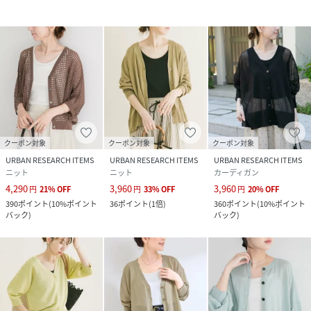
お気に入り登録された商品は、マイページにて現在の価格情
報や在庫状況の確認が可能です。
お買い物リストの管理にぜひご利用ください。
素材感
透け感 : あり
伸縮性 : あり
クーポン対象
クーポン対象
クーポン対象
裏地 : なし
URBAN RESEARCH ITEMS
URBAN RESEARCH ITEMS
URBAN RESEARCH ITEMS
ニット
ニット
カーディガン
光沢 : なし
4,290
3,960
3,960
円
21
%
OFF
円
33
%
OFF
円
20
%
OFF
ポケット : なし
390
ポイント
(
10%ポイント
36
ポイント
(
1倍
)
360
ポイント
(
10%ポイント
バック
)
バック
)
性別タイプ
レディース
原産国
中国
素材
レーヨン87%,ナイロン13%