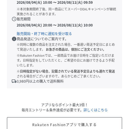
2026/08/04(火) 10:00
〜
2026/08/11(火) 09:59
※本対象期間終了後、同一商品にてスーパーDEALキャンペーンが継続
実施されることがあります。
schedule
販売期間
2026/08/04(火) 20:00
〜
2026/08/11(火) 10:00
販売開始・終了時に通知を受け取る
info
商品発送についてのご案内です。
※同時に複数の商品を注文された場合、一番遅い発送予定日にまとめ
て発送いたします。
お急ぎの商品は、個別にご注文ください。
※Rakuten Fashionでは、一部商品でお届け日時をご指定いただけま
す。日時指定をしていただくと、ご希望の日にお届けできるよう手配
いたします。
※日時指定がない場合、記載されている発送予定日よりも遅れて発送
される場合がございますので、あらかじめご了承ください。
local_shipping
3,980
円以上の購入で送料無料
アプリならポイント最大3倍！
毎月エントリー＆条件達成が必要です。
詳しくはこちら
Rakuten Fashionアプリで購入する