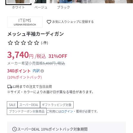
ホワイト
ベージュ
ブラック
favorite_border
お気に入りショップに登録する
メッシュ半袖カーディガン
star_border
star_border
star_border
star_border
star_border
(
-
件
)
3,740
円 /税込
31
%OFF
メーカー希望小売価格
5,490
円 /税込
340
ポイント
内訳
10%ポイントバック
local_shipping
12時までの注文で当日出荷
※サイズ・カラーによりお届け日が異なる場合があります。
SALE
スーパーDEAL
ギフトラッピング対象
ブランドクーポン対象商品
ご利用には
ログイン
・獲得が必要です。
schedule
スーパーDEAL
10
%ポイントバック対象期間