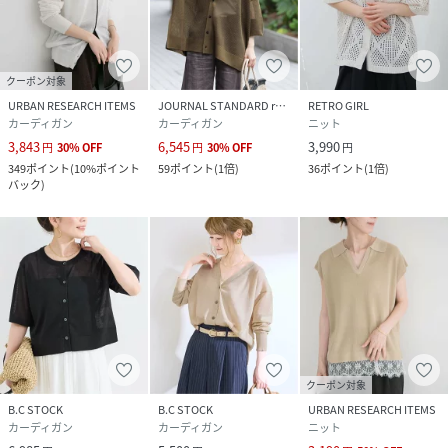
クーポン対象
URBAN RESEARCH ITEMS
JOURNAL STANDARD relume
RETRO GIRL
カーディガン
カーディガン
ニット
3,843
6,545
3,990
円
30
%
OFF
円
30
%
OFF
円
349
ポイント
(
10%ポイント
59
ポイント
(
1倍
)
36
ポイント
(
1倍
)
バック
)
クーポン対象
B.C STOCK
B.C STOCK
URBAN RESEARCH ITEMS
カーディガン
カーディガン
ニット