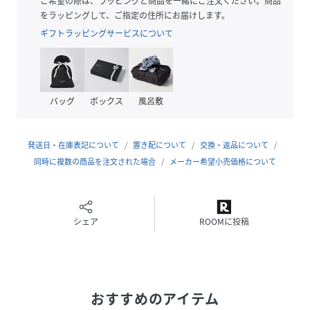
ご希望の際は、ラッピングと商品を一緒にご注文ください。商品
をラッピングして、ご指定の住所にお届けします。
【2026 Spring/Summer】【26SS】
ギフトラッピングサービスについて
※この商品は、素材の特性上、肌の敏感な方は刺激を感じる
場合があります。
※水や汗、摩擦(特に湿った状態での)などにより、色落ちや
バッグ
ボックス
風呂敷
色移りすることがありますので、着用時・クリーニングの際
は充分ご注意ください。
※その他お取り扱いに関しましては、商品に付属のアテンシ
発送日・在庫表記について
置き配について
交換・返品について
ョンタグをご覧ください。
同時に複数の商品を注文された場合
メーカー希望小売価格について
総重量 : 約270g
※商品画像は、光の当たり具合やパソコンなどの閲覧環境に
シェア
ROOMに投稿
より、実際の色味と異なって見える場合がございます。予め
ご了承ください。
※商品の色味の目安は、商品単体の画像をご参照ください。
おすすめのアイテム
▼お気に入り登録のおすすめ▼