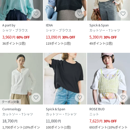
A part by
IENA
Spick & Span
シャツ・ブラウス
シャツ・ブラウス
カットソー・Tシャツ
3,960
13,090
5,390
円
60
%
OFF
円
30
%
OFF
円
30
%
OFF
36
ポイント
(
1倍
)
119
ポイント
(
1倍
)
49
ポイント
(
1倍
)
クーポン対象
Curensology
Spick & Span
ROSE BUD
カットソー・Tシャツ
カットソー・Tシャツ
ニット
18,700
11,000
7,623
円
円
円
30
%
OFF
1,700
ポイント
(
10%ポイン
100
ポイント
(
1倍
)
693
ポイント
(
10%ポイント