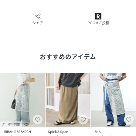
＊＊＊＊＊＊＊＊＊＊＊＊＊＊＊＊＊＊＊＊＊＊
【スタッフ着用コメント】
《スタッフS》
20代後半/身長:158cm/普通/普段サイズ:S/着用サイズ:フリ
シェア
ROOMに投稿
ー
サイズ感：脛くらいまでの丈感で、紐でウエストのサイズ調
整が可能です。
素材感：軽やかなチュール素材に刺繍を施した、上品さのあ
おすすめのアイテム
る素材。
着心地：ウエストのフィット感を調整できるため、どんなボ
トムともレイヤードしやすいです。
カジュアルにもきれい目にも馴染み、重ねるだけでぐっとト
レンド感が出ます。
＊＊＊＊＊＊＊＊＊＊＊＊＊＊＊＊＊＊＊＊＊＊
※こちらの商品は26060200402010、26060200402120追加
商品です。
※追加生産商品は、一部の店舗や通販で販売されている場合
クーポン対象
がございます。あらかじめご了承ください。
URBAN RESEARCH
Spick & Span
IENA
※同一商品でも個体差により、採寸サイズに若干の差が生じ