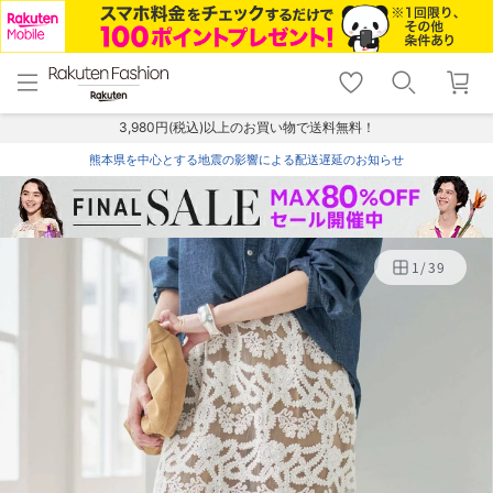
menu
home
search
favorite_border
shopping_cart
lock_outline
メニュー
トップ
検索
お気に入り
カート
ログイン
3,980円(税込)以上のお買い物で送料無料！
熊本県を中心とする地震の影響による配送遅延のお知らせ
1
/
39