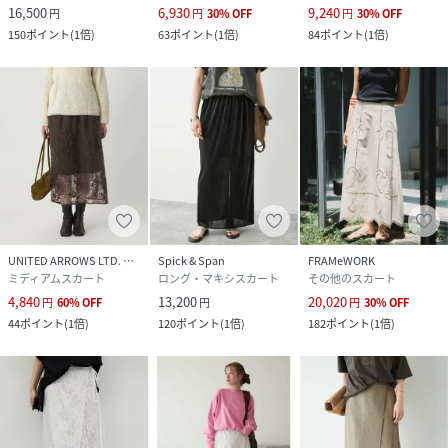
16,500
6,930
9,240
円
円
30
%
OFF
円
30
%
OFF
150
ポイント
(
1倍
)
63
ポイント
(
1倍
)
84
ポイント
(
1倍
)
UNITED ARROWS LTD. OUTLET
Spick & Span
FRAMeWORK
ミディアムスカート
ロング・マキシスカート
その他のスカート
4,840
13,200
20,020
円
60
%
OFF
円
円
30
%
OFF
44
ポイント
(
1倍
)
120
ポイント
(
1倍
)
182
ポイント
(
1倍
)