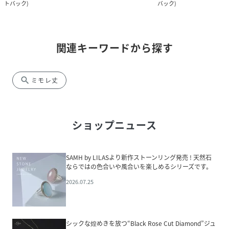
トバック
)
バック
)
関連キーワードから探す
search
ミモレ丈
ショップニュース
SAMH by LILASより新作ストーンリング発売 ! 天然石
ならではの色合いや風合いを楽しめるシリーズです。
2026.07.25
シックな煌めきを放つ“Black Rose Cut Diamond”ジュ