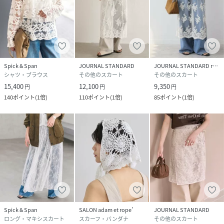
性別タイプ
レディース
原産国
中国
素材
本体:ナイロン100% 刺繍糸:綿100% 別布:ポリエ
Spick & Span
JOURNAL STANDARD
JOURNAL STANDARD relume
ステル100%
シャツ・ブラウス
その他のスカート
その他のスカート
15,400
12,100
9,350
円
円
円
サイズ
フリー
140
ポイント
(
1倍
)
110
ポイント
(
1倍
)
85
ポイント
(
1倍
)
クリーニング
本体:手洗い可能
品番
RY6541_26060200402220
(
26060200402220-010-009 RY6541
)
Spick & Span
SALON adam et rope'
JOURNAL STANDARD
ロング・マキシスカート
スカーフ・バンダナ
その他のスカート