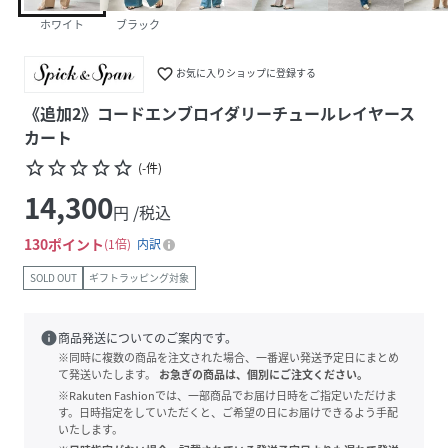
ホワイト
ブラック
favorite_border
お気に入りショップに登録する
《追加2》コードエンブロイダリーチュールレイヤース
カート
star_border
star_border
star_border
star_border
star_border
(
-
件
)
14,300
円 /税込
130
ポイント
1倍
内訳
SOLD OUT
ギフトラッピング対象
info
商品発送についてのご案内です。
※同時に複数の商品を注文された場合、一番遅い発送予定日にまとめ
て発送いたします。
お急ぎの商品は、個別にご注文ください。
※Rakuten Fashionでは、一部商品でお届け日時をご指定いただけま
す。日時指定をしていただくと、ご希望の日にお届けできるよう手配
いたします。