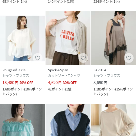
65
ポイント
(
1倍
)
140
ポイント
(
1倍
)
224
ポイント
(
1倍
)
Rouge vif la cle
Spick & Span
LARUTA
シャツ・ブラウス
カットソー・Tシャツ
シャツ・ブラウス
18,480
4,620
8,690
円
20
%
OFF
円
30
%
OFF
円
1,680
ポイント
(
10%ポイン
42
ポイント
(
1倍
)
1,185
ポイント
(
15%ポイン
トバック
)
トバック
)