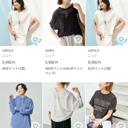
UNFILO
SHIPS
UNFILO
ニット
ニット
ニット
9,490
9,900
8,990
円
円
円
86
ポイント
(
1倍
)
900
ポイント
(
10%ポイント
81
ポイント
(
1倍
)
バック
)