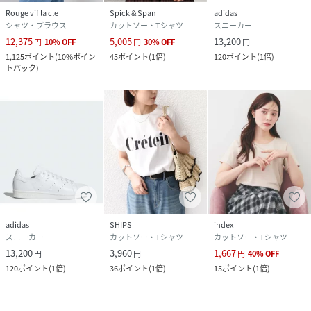
Rouge vif la cle
Spick & Span
adidas
シャツ・ブラウス
カットソー・Tシャツ
スニーカー
12,375
5,005
13,200
円
10
%
OFF
円
30
%
OFF
円
1,125
ポイント
(
10%ポイン
45
ポイント
(
1倍
)
120
ポイント
(
1倍
)
トバック
)
adidas
SHIPS
index
スニーカー
カットソー・Tシャツ
カットソー・Tシャツ
13,200
3,960
1,667
円
円
円
40
%
OFF
120
ポイント
(
1倍
)
36
ポイント
(
1倍
)
15
ポイント
(
1倍
)