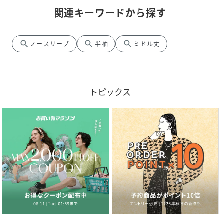
関連キーワードから探す
search
search
search
ノースリーブ
半袖
ミドル丈
トピックス