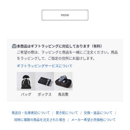
「明日は明日の風が吹く」です。ライトグレーとチャコール
グレーの2色展開で、透け感のある表情がスタイリングにニ
more
ュアンスを添えます。ゆったりとしたシルエットで、1枚でも
着映えするアイテムです。
【コーディネート】
デニムと合わせてカジュアルに、スラックスやロングスカー
redeem
本商品はギフトラッピングに対応しております（有料）
トと合わせて抜け感のある着こなしもおすすめです。タンク
ご希望の際は、ラッピングと商品を一緒にご注文ください。商品
トップやキャミソールをインに重ねれば、透け感を活かした
をラッピングして、ご指定の住所にお届けします。
レイヤードスタイルが楽しめます。
ギフトラッピングサービスについて
検索キーワード:メッシュTシャツ/シアートップス/ロゴTシ
ャツ/透け感トップス/プルオーバー/ライトグレー/チャコー
ルグレー/レイヤード/夏トップス/セレクトショップ
バッグ
ボックス
風呂敷
SNSハッシュタグ:#メッシュTシャツ#シアートップス#ロゴT
シャツ#透け感トップス#プルオーバー#ライトグレー#チャコ
発送日・在庫表記について
置き配について
交換・返品について
ールグレー#レイヤード#夏トップス#カジュアルコーデ#大人
同時に複数の商品を注文された場合
メーカー希望小売価格について
カジュアル#きれいめカジュアル#デイリーコーデ#夏コーデ#