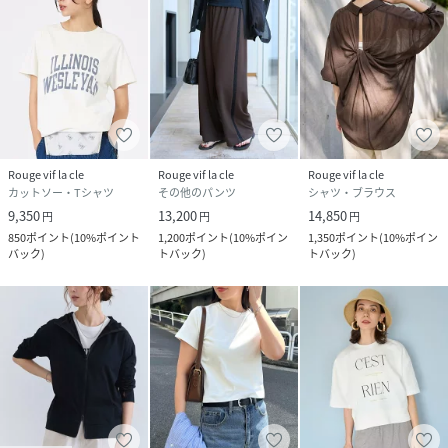
Rouge vif la cle
Rouge vif la cle
Rouge vif la cle
カットソー・Tシャツ
その他のパンツ
シャツ・ブラウス
9,350
13,200
14,850
円
円
円
850
ポイント
(
10%ポイント
1,200
ポイント
(
10%ポイン
1,350
ポイント
(
10%ポイン
バック
)
トバック
)
トバック
)