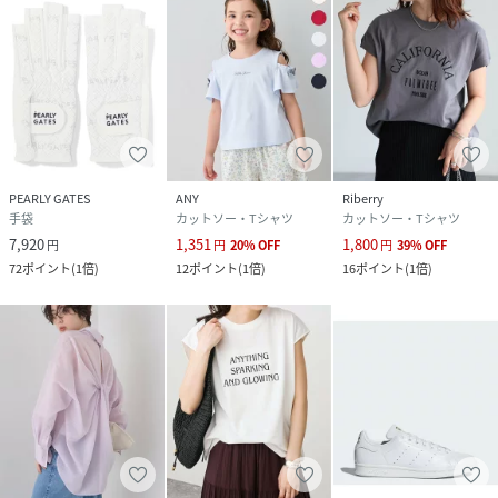
PEARLY GATES
ANY
Riberry
手袋
カットソー・Tシャツ
カットソー・Tシャツ
7,920
1,351
1,800
円
円
20
%
OFF
円
39
%
OFF
72
ポイント
(
1倍
)
12
ポイント
(
1倍
)
16
ポイント
(
1倍
)