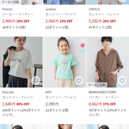
クーポン対象
Pierrot
andme
UNFILO
パーカー・フーディー
カットソー・Tシャツ
カットソー・Tシャツ
2,960
2,456
5,192
円
10
%
OFF
円
15
%
OFF
円
20
%
OFF
26
ポイント
(
1倍
)
22
ポイント
(
1倍
)
47
ポイント
(
1倍
)
クーポン対象
Discoat
ANY
BARNYARDSTORM
カットソー・Tシャツ
カットソー・Tシャツ
パーカー・フーディー
2,640
2,390
8,662
円
40
%
OFF
円
円
37
%
OFF
240
ポイント
(
10%ポイント
21
ポイント
(
1倍
)
787
ポイント
(
10%ポイント
バック
)
バック
)