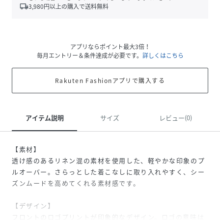
local_shipping
3,980
円以上の購入で送料無料
アプリならポイント最大3倍！
毎月エントリー＆条件達成が必要です。
詳しくはこちら
Rakuten Fashionアプリで購入する
アイテム説明
サイズ
レビュー(0)
【素材】
透け感のあるリネン混の素材を使用した、軽やかな印象のプ
ルオーバー。さらっとした着こなしに取り入れやすく、シー
ズンムードを高めてくれる素材感です。
【デザイン】
フロントのロゴプリントが印象的なデザイン。ロゴの意味は