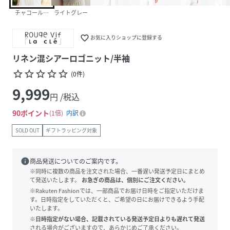
チャコールグレー
ライトグレー
favorite_border
お気に入りショップに登録する
リネン混シアーロゴニット/半袖
star_border
star_border
star_border
star_border
star_border
(
0
件
)
9,999
円 /税込
90
ポイント
1倍
内訳
SOLD OUT
ギフトラッピング対象
info
商品発送についてのご案内です。
※同時に複数の商品を注文された場合、一番遅い発送予定日にまとめ
て発送いたします。
お急ぎの商品は、個別にご注文ください。
※Rakuten Fashionでは、一部商品でお届け日時をご指定いただけま
す。日時指定をしていただくと、ご希望の日にお届けできるよう手配
いたします。
※日時指定がない場合、記載されている発送予定日よりも遅れて発送
される場合がございますので、あらかじめご了承ください。