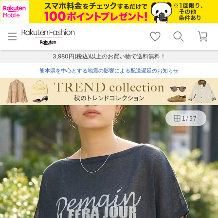
menu
home
search
favorite_border
shopping_cart
lock_outline
メニュー
トップ
検索
お気に入り
カート
ログイン
3,980円(税込)以上のお買い物で送料無料！
熊本県を中心とする地震の影響による配送遅延のお知らせ
1
/
57