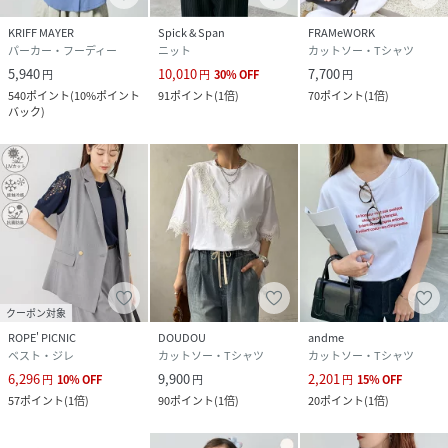
KRIFF MAYER
Spick & Span
FRAMeWORK
パーカー・フーディー
ニット
カットソー・Tシャツ
5,940
10,010
7,700
円
円
30
%
OFF
円
540
ポイント
(
10%ポイント
91
ポイント
(
1倍
)
70
ポイント
(
1倍
)
バック
)
クーポン対象
ROPE' PICNIC
DOUDOU
andme
ベスト・ジレ
カットソー・Tシャツ
カットソー・Tシャツ
6,296
9,900
2,201
円
10
%
OFF
円
円
15
%
OFF
57
ポイント
(
1倍
)
90
ポイント
(
1倍
)
20
ポイント
(
1倍
)