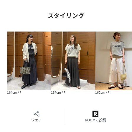
セレクトショップ
スタイリング
【注意事項】
※商品画像は、光の当たり具合やパソコンなどの閲覧環境に
より、
実際の色味と異なって見える場合がございます。あらかじめ
ご了承ください。
※画像の商品はサンプルです。
実際の商品と仕様、加工が若干異なる場合があります。
※サイズ表記はあくまで目安となります。
※その他の予約商品、通常商品との同時決済はできません。
※入荷状況により、お届け予定が前後する場合があります。
※お客様への発送が店頭販売より遅れる場合もあります。
164cm / F
154cm / F
162cm / F
※追加生産商品は、一部の店舗、通販で販売中の場合がござ
います。予めご了承下さい。
※商品を使用前に、タグ等に記載されている「取り扱い上の
注意書き」
シェア
ROOMに投稿
「洗濯表示」を必ずご確認ください。
※商品に不良が無い場合、包装紙および箱の彼損がございま