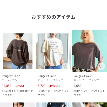
しても発送いたします。
あらかじめご了承ください。
おすすめのアイテム
性別タイプ
レディース
原産国
中国
素材
ポリエステル89% 麻11%
サイズ
F
クリーニング
手洗い可
品番
RY6030_31520440101
Rouge vif la cle
Rouge vif la cle
Rouge vif la cle
(
31520440101-82-3B RY6030
)
カーディガン
カットソー・Tシャツ
カットソー・Tシャツ
14,850
5,720
9,680
円
10
%
OFF
円
35
%
OFF
円
1,350
ポイント
(
10%ポイン
520
ポイント
(
10%ポイント
880
ポイント
(
10%ポイント
トバック
)
バック
)
バック
)