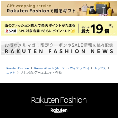
Rakuten Fashion
Rouge vif la cle (ルージュ・ヴィフ ラクレ)
トップス
navigate_next
navigate_next
navigate_next
ニット
リネン混シアーロゴニット/半袖
navigate_next