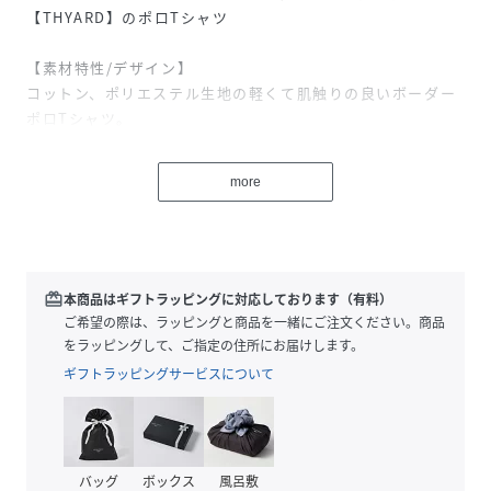
【THYARD】のポロTシャツ
【素材特性/デザイン】
コットン、ポリエステル生地の軽くて肌触りの良いボーダー
ポロTシャツ。
ベーシックなボーダーで汎用性があり、ユニセックスなデザ
インが魅力。
more
襟は素材違いでコーディネートのアクセントになります。
ホワイト、ブラウン、ネイビーの3色でコーディネートに馴染
みやすいカラー展開なのも嬉しいポイント◎
【スタイリング/シーン】
redeem
本商品はギフトラッピングに対応しております（有料）
一枚ではもちろん、羽織ものと合わせたスタイリングでロン
ご希望の際は、ラッピングと商品を一緒にご注文ください。商品
グシーズン着用いただけます。
をラッピングして、ご指定の住所にお届けします。
ギフトラッピングサービスについて
【THYARD(スヤード)】
素材作りから縫製に至るまで、全ての工程を日本国内で行
う。熟練の技術者による卓越した縫製技術、徹底した品質管
理のもと作られたアイテムは、ベーシックなデザインながら
バッグ
ボックス
風呂敷