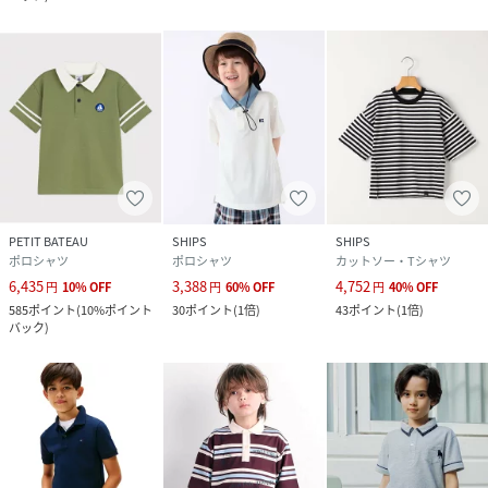
PETIT BATEAU
SHIPS
SHIPS
ポロシャツ
ポロシャツ
カットソー・Tシャツ
6,435
3,388
4,752
円
10
%
OFF
円
60
%
OFF
円
40
%
OFF
585
ポイント
(
10%ポイント
30
ポイント
(
1倍
)
43
ポイント
(
1倍
)
バック
)