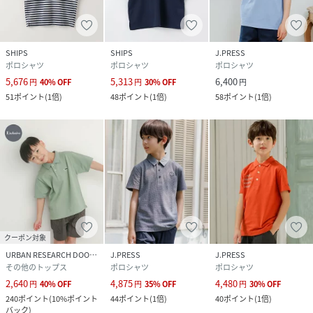
性別タイプ
キッズ
SHIPS
SHIPS
J.PRESS
原産国
日本
ポロシャツ
ポロシャツ
ポロシャツ
5,676
5,313
6,400
円
40
%
OFF
円
30
%
OFF
円
素材
本体: コットン62％、 ポリエステル38％、 衿部
51
ポイント
(
1倍
)
48
ポイント
(
1倍
)
58
ポイント
(
1倍
)
分: ポリエステル44％、 コットン24％、 レーヨ
ン20％、 リネン10％、 ポリウレタン2％
サイズ
100、110、120、130
品番
RY6015_512320523
(
512320523-78-04 RY6015
)
クーポン対象
URBAN RESEARCH DOORS
J.PRESS
J.PRESS
その他のトップス
ポロシャツ
ポロシャツ
2,640
4,875
4,480
円
40
%
OFF
円
35
%
OFF
円
30
%
OFF
240
ポイント
(
10%ポイント
44
ポイント
(
1倍
)
40
ポイント
(
1倍
)
バック
)