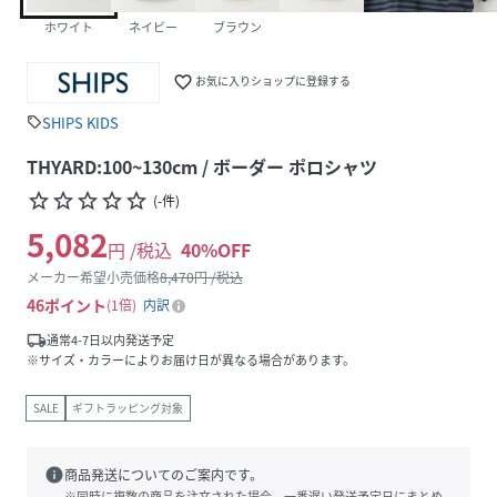
ホワイト
ネイビー
ブラウン
favorite_border
お気に入りショップに登録する
SHIPS KIDS
sell
THYARD:100~130cm / ボーダー ポロシャツ
star_border
star_border
star_border
star_border
star_border
(
-
件
)
5,082
円 /税込
40
%OFF
メーカー希望小売価格
8,470
円 /税込
46
ポイント
1倍
内訳
local_shipping
通常4-7日以内発送予定
※サイズ・カラーによりお届け日が異なる場合があります。
SALE
ギフトラッピング対象
info
商品発送についてのご案内です。
※同時に複数の商品を注文された場合、一番遅い発送予定日にまとめ