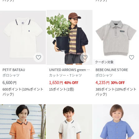
クーポン対象
PETIT BATEAU
UNITED ARROWS green label relaxing
BEBE ONLINE STORE
ポロシャツ
カットソー・Tシャツ
ポロシャツ
6,600
1,650
4,235
円
円
40
%
OFF
円
30
%
OFF
600
ポイント
(
10%ポイント
15
ポイント
(
1倍
)
385
ポイント
(
10%ポイント
バック
)
バック
)