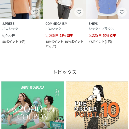
J.PRESS
COMME CA ISM
SHIPS
ポロシャツ
ポロシャツ
シャツ・ブラウス
6,400
2,086
5,225
円
円
28
%
OFF
円
50
%
OFF
58
ポイント
(
1倍
)
189
ポイント
(
10%ポイント
47
ポイント
(
1倍
)
バック
)
トピックス