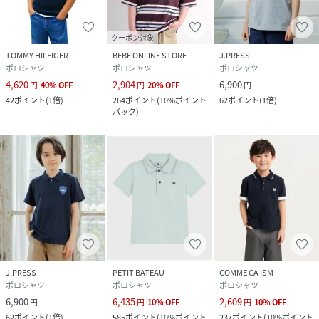
クーポン対象
TOMMY HILFIGER
BEBE ONLINE STORE
J.PRESS
ポロシャツ
ポロシャツ
ポロシャツ
4,620
2,904
6,900
円
40
%
OFF
円
20
%
OFF
円
42
ポイント
(
1倍
)
264
ポイント
(
10%ポイント
62
ポイント
(
1倍
)
バック
)
J.PRESS
PETIT BATEAU
COMME CA ISM
ポロシャツ
ポロシャツ
ポロシャツ
6,900
6,435
2,609
円
円
10
%
OFF
円
10
%
OFF
62
ポイント
(
1倍
)
585
ポイント
(
10%ポイント
237
ポイント
(
10%ポイント