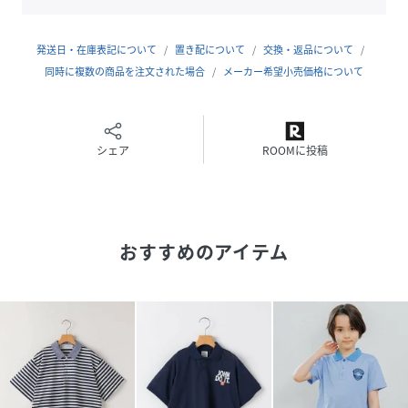
細部にまでこだわったパターンと着心地の良さが服好きの方
に高く評価されています。
発送日・在庫表記について
置き配について
交換・返品について
▼サイズ違いの展開はこちら
同時に複数の商品を注文された場合
メーカー希望小売価格について
140～160cm：512-32-0524
【対象カテゴリー：トドラー/TODDLER】
【お洗濯：洗濯機可能】
シェア
ROOMに投稿
【注意事項】
※末永く愛用頂く為に、アテンションタグ・洗濯ネームを必
ずご確認の上、着用又はお取り扱いください。
おすすめのアイテム
※撮影環境による光の当たり具合やパソコン・スマートフォ
ンなどの閲覧環境によって、実際の色味と異なって見える場
合があります。
商品の色味は商品単体で撮影した画像をご参照ください。
※モールサイトによって(ハイフン/-)抜きでの品番表記とな
ります。