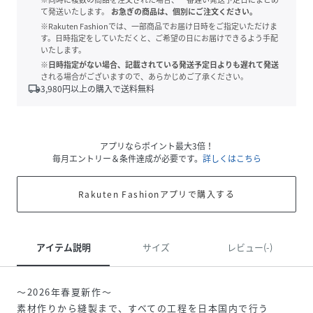
て発送いたします。
お急ぎの商品は、個別にご注文ください。
※Rakuten Fashionでは、一部商品でお届け日時をご指定いただけま
す。日時指定をしていただくと、ご希望の日にお届けできるよう手配
いたします。
※日時指定がない場合、記載されている発送予定日よりも遅れて発送
される場合がございますので、あらかじめご了承ください。
local_shipping
3,980
円以上の購入で送料無料
アプリならポイント最大3倍！
毎月エントリー＆条件達成が必要です。
詳しくはこちら
Rakuten Fashionアプリで購入する
アイテム説明
サイズ
レビュー(-)
～2026年春夏新作～
素材作りから縫製まで、すべての工程を日本国内で行う