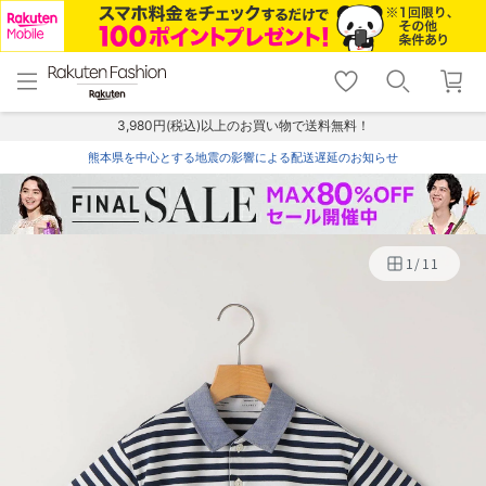
menu
home
search
favorite_border
shopping_cart
lock_outline
メニュー
トップ
検索
お気に入り
カート
ログイン
3,980円(税込)以上のお買い物で送料無料！
熊本県を中心とする地震の影響による配送遅延のお知らせ
1
/
11