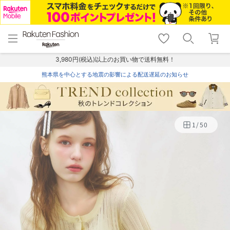
menu
home
search
favorite_border
shopping_cart
lock_outline
メニュー
トップ
検索
お気に入り
カート
ログイン
3,980円(税込)以上のお買い物で送料無料！
熊本県を中心とする地震の影響による配送遅延のお知らせ
1
/
50