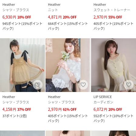
Heather
Heather
Heather
シャツ・ブラウス
ニット
スウェット・トレーナー
6,930
4,871
2,970
円
10
%
OFF
円
20
%
OFF
円
55
%
OFF
945
ポイント
(
15%ポイント
664
ポイント
(
15%ポイント
405
ポイント
(
15%ポイント
バック
)
バック
)
バック
)
Heather
Heather
LIP SERVICE
シャツ・ブラウス
シャツ・ブラウス
カーディガン
4,158
2,970
6,072
円
37
%
OFF
円
61
%
OFF
円
20
%
OFF
37
ポイント
(
1倍
)
405
ポイント
(
15%ポイント
552
ポイント
(
10%ポイント
バック
)
バック
)