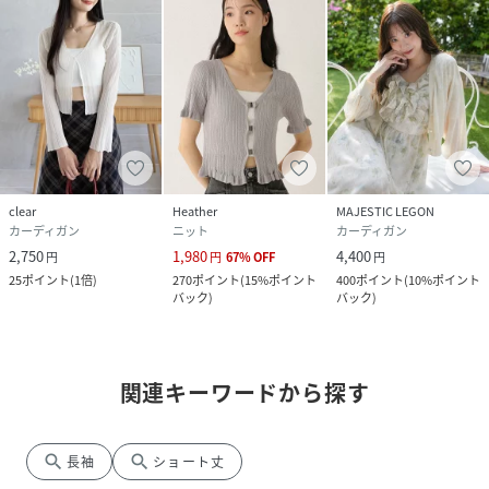
clear
Heather
MAJESTIC LEGON
カーディガン
ニット
カーディガン
2,750
1,980
4,400
円
円
67
%
OFF
円
25
ポイント
(
1倍
)
270
ポイント
(
15%ポイント
400
ポイント
(
10%ポイント
バック
)
バック
)
関連キーワードから探す
search
search
長袖
ショート丈