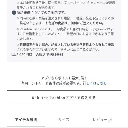
※本対象期間終了後、同一商品にてスーパーDEALキャンペーンが継続
実施されることがあります。
info
商品発送についてのご案内です。
※同時に複数の商品を注文された場合、一番遅い発送予定日にまとめ
て発送いたします。
お急ぎの商品は、個別にご注文ください。
※Rakuten Fashionでは、一部商品でお届け日時をご指定いただけま
す。日時指定をしていただくと、ご希望の日にお届けできるよう手配
いたします。
※日時指定がない場合、記載されている発送予定日よりも遅れて発送
される場合がございますので、あらかじめご了承ください。
local_shipping
3,980
円以上の購入で送料無料
アプリならポイント最大3倍！
毎月エントリー＆条件達成が必要です。
詳しくはこちら
Rakuten Fashionアプリで購入する
アイテム説明
サイズ
レビュー(0)