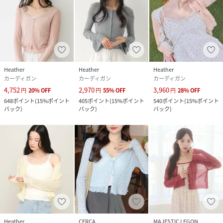
Heather
Heather
Heather
カーディガン
カーディガン
カーディガン
4,752
2,970
3,960
円
20
%
OFF
円
55
%
OFF
円
28
%
OFF
648
ポイント
(
15%ポイント
405
ポイント
(
15%ポイント
540
ポイント
(
15%ポイント
バック
)
バック
)
バック
)
Heather
CERCA
MAJESTIC LEGON