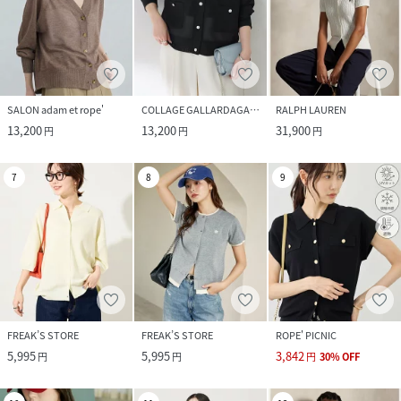
SALON adam et rope'
COLLAGE GALLARDAGALANTE
RALPH LAUREN
13,200
13,200
31,900
円
円
円
7
8
9
FREAK’S STORE
FREAK’S STORE
ROPE' PICNIC
5,995
5,995
3,842
円
円
円
30
%
OFF