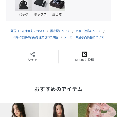
素材
再生繊維(セルロース)89% ポリエステル11%
バッグ
ボックス
風呂敷
サイズ
FREE
クリーニング
手洗い可
発送日・在庫表記について
置き配について
交換・返品について
同時に複数の商品を注文された場合
メーカー希望小売価格について
品番
RY5212_670472
(
670472-60-09 RY5212
)
シェア
ROOMに投稿
おすすめのアイテム