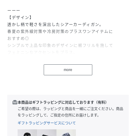
ーーー
【デザイン】
透かし柄で軽さを演出したシアーカーディガン。
春夏の紫外線対策や冷房対策のプラスワンアイテムに
おすすめ◎
シンプルで上品な印象のデザインに裾フリルを施して
フェミニンなアクセントをプラス。
羽織としても、トップスとしても活躍する着回し万能アイテ
ムです！
more
ーーー
【スタイリング】
カップ付きインナーを合わせて
ヘルシーな抜け感のあるスタイリングに◎
デニムやミニボトムなど、幅広いアイテムを合わせて！
redeem
本商品はギフトラッピングに対応しております（有料）
ご希望の際は、ラッピングと商品を一緒にご注文ください。商品
をラッピングして、ご指定の住所にお届けします。
性別タイプ
レディース
ギフトラッピングサービスについて
原産国
CHINA