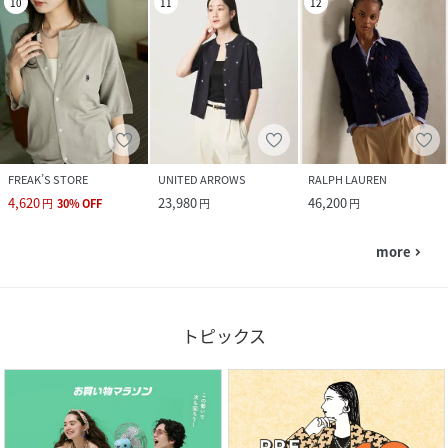
10
11
12
FREAK’S STORE
UNITED ARROWS
RALPH LAUREN
4,620
23,980
46,200
円
30
%
OFF
円
円
more
navigate_next
トピックス