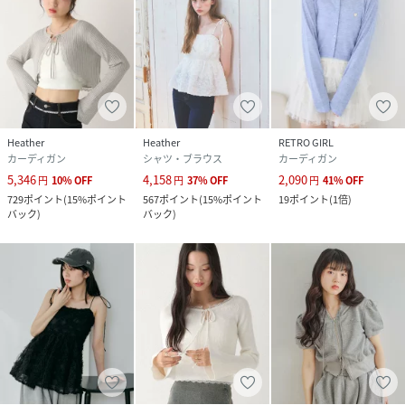
Heather
Heather
RETRO GIRL
カーディガン
シャツ・ブラウス
カーディガン
5,346
4,158
2,090
円
10
%
OFF
円
37
%
OFF
円
41
%
OFF
729
ポイント
(
15%ポイント
567
ポイント
(
15%ポイント
19
ポイント
(
1倍
)
バック
)
バック
)