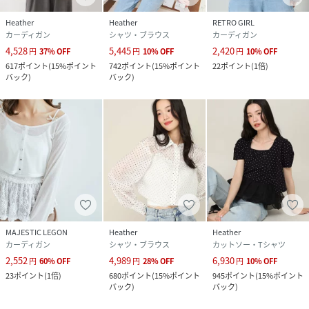
Heather
Heather
RETRO GIRL
カーディガン
シャツ・ブラウス
カーディガン
4,528
5,445
2,420
円
37
%
OFF
円
10
%
OFF
円
10
%
OFF
617
ポイント
(
15%ポイント
742
ポイント
(
15%ポイント
22
ポイント
(
1倍
)
バック
)
バック
)
MAJESTIC LEGON
Heather
Heather
カーディガン
シャツ・ブラウス
カットソー・Tシャツ
2,552
4,989
6,930
円
60
%
OFF
円
28
%
OFF
円
10
%
OFF
23
ポイント
(
1倍
)
680
ポイント
(
15%ポイント
945
ポイント
(
15%ポイント
バック
)
バック
)