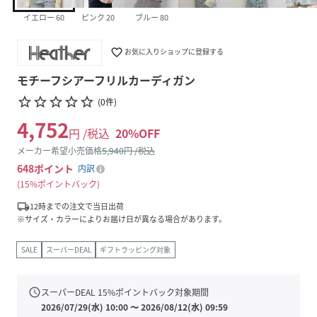
イエロー 60
ピンク 20
ブルー 80
favorite_border
お気に入りショップに登録する
モチーフシアーフリルカーディガン
star_border
star_border
star_border
star_border
star_border
(
0
件
)
4,752
円 /税込
20
%OFF
メーカー希望小売価格
5,940
円 /税込
648
ポイント
内訳
15%ポイントバック
local_shipping
12時までの注文で当日出荷
※サイズ・カラーによりお届け日が異なる場合があります。
SALE
スーパーDEAL
ギフトラッピング対象
schedule
スーパーDEAL
15
%ポイントバック対象期間
2026/07/29(水) 10:00
〜
2026/08/12(水) 09:59