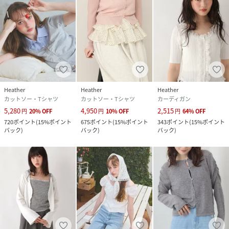
Heather
Heather
Heather
カットソー・Tシャツ
カットソー・Tシャツ
カーディガン
5,280
4,950
2,515
円
20
%
OFF
円
10
%
OFF
円
64
%
OFF
720
ポイント
(
15%ポイント
675
ポイント
(
15%ポイント
343
ポイント
(
15%ポイント
バック
)
バック
)
バック
)