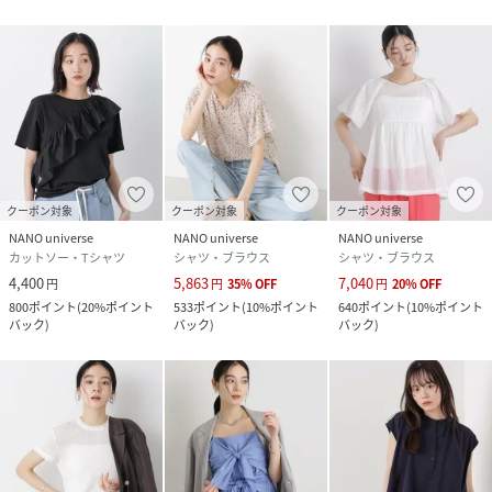
クーポン対象
クーポン対象
クーポン対象
NANO universe
NANO universe
NANO universe
カットソー・Tシャツ
シャツ・ブラウス
シャツ・ブラウス
4,400
5,863
7,040
円
円
35
%
OFF
円
20
%
OFF
800
ポイント
(
20%ポイント
533
ポイント
(
10%ポイント
640
ポイント
(
10%ポイント
バック
)
バック
)
バック
)