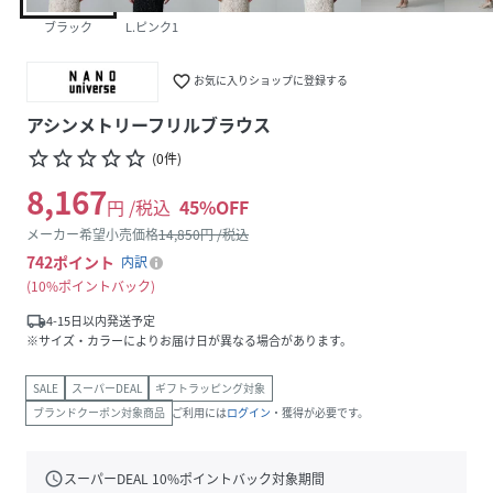
ブラック
L.ピンク1
favorite_border
お気に入りショップに登録する
アシンメトリーフリルブラウス
star_border
star_border
star_border
star_border
star_border
(
0
件
)
8,167
円 /税込
45
%OFF
メーカー希望小売価格
14,850
円 /税込
742
ポイント
内訳
10%ポイントバック
local_shipping
4-15日以内発送予定
※サイズ・カラーによりお届け日が異なる場合があります。
SALE
スーパーDEAL
ギフトラッピング対象
ブランドクーポン対象商品
ご利用には
ログイン
・獲得が必要です。
schedule
スーパーDEAL
10
%ポイントバック対象期間