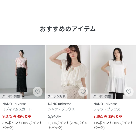
6696130317 3DフラワージャガードIラインスカート
■取扱方法
蛍光増白剤が入っていない洗剤を使用して下さい。裏返して
おすすめのアイテム
洗ってください。色物（特に濃色）と白物・淡色物は分けて
洗ってください。形をととのえてから干して下さい。アイロ
ンは、かたちを整える程度に軽くかけて下さい。あて布を使
用してください。素材の特徴上、直射日光や蛍光灯の長時間
の照射により、色あせすることがあります。濃色品が着用中
の摩擦や雨・汗等で他のものに色移りすることがあります。
また、強くこすられたり、濡れた状態でこすられると、白っ
ぽくなることがあります。極度な力が加わると縫い目が開い
たり、目寄れ（糸がずれて生地の目が開く）する性質を持っ
ています。雨や汗など水に濡れることにより、光沢がなくな
クーポン対象
クーポン対象
クーポン対象
ったり、シミになることがあります。ご着用の際は、摩擦や
NANO universe
NANO universe
NANO universe
引っかけにご注意ください。繰り返しの摩擦作用により、毛
ミディアムスカート
シャツ・ブラウス
シャツ・ブラウス
羽立ちや、毛玉が発生することがあります。
9,075
5,940
7,865
円
45
%
OFF
円
円
35
%
OFF
(ブラックのみ補足)この素材は摩擦（特に湿った状態での摩
825
ポイント
(
10%ポイント
1,080
ポイント
(
20%ポイン
715
ポイント
(
10%ポイント
擦）や、汗や雨などで濡れた時は他の衣料や下着に色が移る
バック
)
トバック
)
バック
)
ことがあります。洗濯の際は、他のものと分けて洗ってくだ