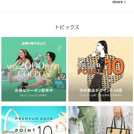
more
navigate_next
トピックス