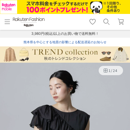
menu
home
search
favorite_border
shopping_cart
lock_outline
メニュー
トップ
検索
お気に入り
カート
ログイン
3,980円(税込)以上のお買い物で送料無料！
熊本県を中心とする地震の影響による配送遅延のお知らせ
1
/
24