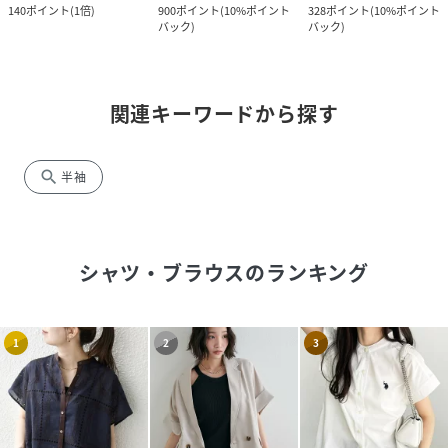
140
ポイント
(
1倍
)
900
ポイント
(
10%ポイント
328
ポイント
(
10%ポイント
バック
)
バック
)
関連キーワードから探す
search
半袖
シャツ・ブラウス
のランキング
1
2
3