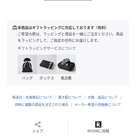
リーブ
■素材
・柔らかくて軽いシアーオーガンジーを使用したフリル
redeem
本商品はギフトラッピングに対応しております（有料）
・ほんのり透け感があり、空気を含むようなふわっとした質
ご希望の際は、ラッピングと商品を一緒にご注文ください。商品
感が魅力
をラッピングして、ご指定の住所にお届けします。
・ボディ部分は、フィブリル加工によるなめらかな風合いが
ギフトラッピングサービスについて
特徴のモダール素材を使用
・とろみのある落ち感で、カジュアルすぎず上品に見えるの
がポイント
・肌あたりも優しく、着心地の良さも兼ね備えた一着
バッグ
ボックス
風呂敷
・手洗いに対応したウォッシャブル素材
■コーディネート
発送日・在庫表記について
置き配について
交換・返品について
・シンプルなボトムと合わせるだけで、コーディネートの主
同時に複数の商品を注文された場合
メーカー希望小売価格について
役になってくれる一枚
・オケージョンやセレモニーシーンにも重宝
・ジャガード素材のIラインスカートと合わせて、素材の表情
を活かしたスタイリングも素敵
シェア
ROOMに投稿