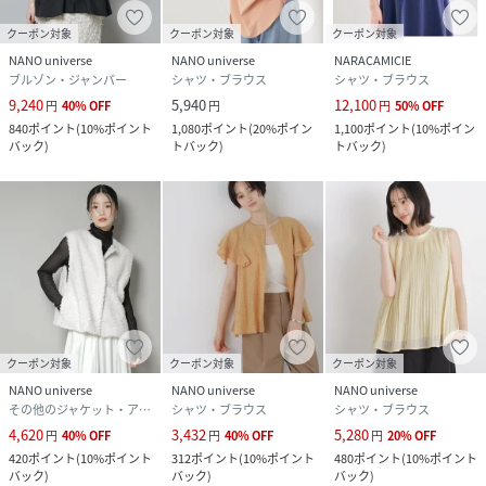
(別布部分)レーヨン74%,ポリエステル26%
クーポン対象
クーポン対象
クーポン対象
サイズ
Ｆ
NANO universe
NANO universe
NARACAMICIE
ブルゾン・ジャンパー
シャツ・ブラウス
シャツ・ブラウス
クリーニング
手洗い、ドライクリーニング不可
9,240
5,940
12,100
円
40
%
OFF
円
円
50
%
OFF
840
ポイント
(
10%ポイント
1,080
ポイント
(
20%ポイン
1,100
ポイント
(
10%ポイン
バック
)
トバック
)
トバック
)
品番
RY5157_669
(
669-6121317-010-42 RY5157
)
クーポン対象
クーポン対象
クーポン対象
NANO universe
NANO universe
NANO universe
その他のジャケット・アウター
シャツ・ブラウス
シャツ・ブラウス
4,620
3,432
5,280
円
40
%
OFF
円
40
%
OFF
円
20
%
OFF
420
ポイント
(
10%ポイント
312
ポイント
(
10%ポイント
480
ポイント
(
10%ポイント
バック
)
バック
)
バック
)