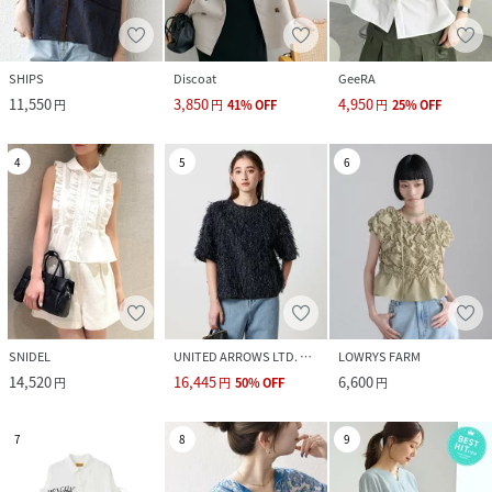
SHIPS
Discoat
GeeRA
11,550
3,850
4,950
円
円
41
%
OFF
円
25
%
OFF
4
5
6
SNIDEL
UNITED ARROWS LTD. OUTLET
LOWRYS FARM
14,520
16,445
6,600
円
円
50
%
OFF
円
7
8
9