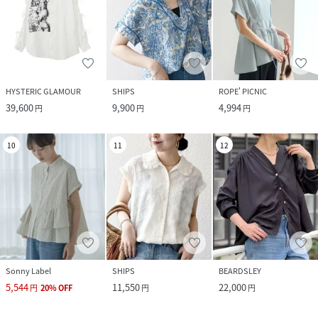
HYSTERIC GLAMOUR
SHIPS
ROPE' PICNIC
39,600
9,900
4,994
円
円
円
10
11
12
Sonny Label
SHIPS
BEARDSLEY
5,544
11,550
22,000
円
20
%
OFF
円
円