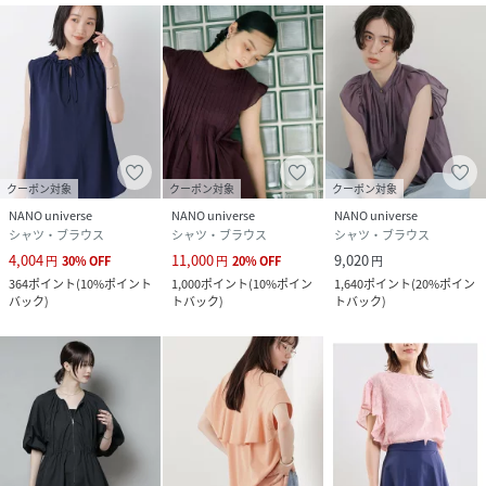
さい。濡れた状態で他の洗濯物と一緒に重ね合せないでくだ
さい。強く擦ったりつまみ洗いをすると、白化や毛羽立つこ
とがあります。
※サンプルにて撮影、採寸を行う為、実際にお届けする商品
と仕様やサイズが異なる場合がございます。予約時は生産の
都合上、お届け予定時期が前後する場合もございますので、
クーポン対象
クーポン対象
クーポン対象
予めご了承下さい。
NANO universe
NANO universe
NANO universe
※光の当たり具合や撮影環境により色味が異なる場合がござ
シャツ・ブラウス
シャツ・ブラウス
シャツ・ブラウス
います。正しい色味はスタジオ画像の色味をご参照くださ
4,004
11,000
9,020
円
30
%
OFF
円
20
%
OFF
円
い。
364
ポイント
(
10%ポイント
1,000
ポイント
(
10%ポイン
1,640
ポイント
(
20%ポイン
バック
)
トバック
)
トバック
)
model: 168cm B:80 W:61 H:88 着用サイズ:FREE
性別タイプ
レディース
原産国
中国製
素材
(本体)レーヨン83%,ポリエステル17%