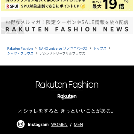
Rakuten Fashion
NANO universe (ナノユニバース)
トップス
navigate_next
navigate_next
navigate_next
シャツ・ブラウス
アシンメトリーフリルブラウス
navigate_next
Instagram
WOMEN
/
MEN