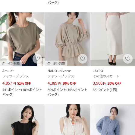
バック
)
クーポン対象
クーポン対象
Amulet
NANO universe
JAYRO
シャツ・ブラウス
シャツ・ブラウス
その他のスカート
4,857
4,389
3,960
円
51
%
OFF
円
30
%
OFF
円
20
%
OFF
441
ポイント
(
10%ポイント
399
ポイント
(
10%ポイント
36
ポイント
(
1倍
)
バック
)
バック
)