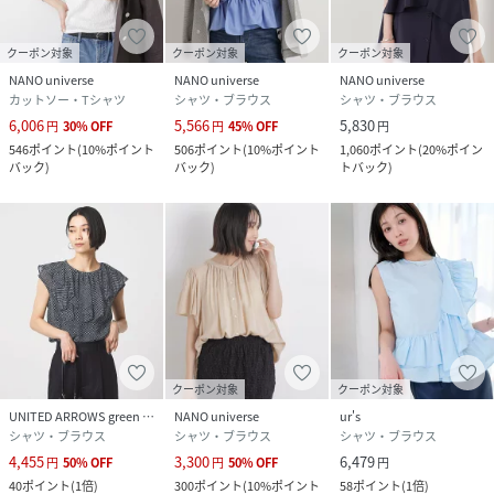
クーポン対象
クーポン対象
クーポン対象
NANO universe
NANO universe
NANO universe
カットソー・Tシャツ
シャツ・ブラウス
シャツ・ブラウス
6,006
5,566
5,830
円
30
%
OFF
円
45
%
OFF
円
546
ポイント
(
10%ポイント
506
ポイント
(
10%ポイント
1,060
ポイント
(
20%ポイン
バック
)
バック
)
トバック
)
クーポン対象
クーポン対象
UNITED ARROWS green label relaxing
NANO universe
ur's
シャツ・ブラウス
シャツ・ブラウス
シャツ・ブラウス
4,455
3,300
6,479
円
50
%
OFF
円
50
%
OFF
円
40
ポイント
(
1倍
)
300
ポイント
(
10%ポイント
58
ポイント
(
1倍
)