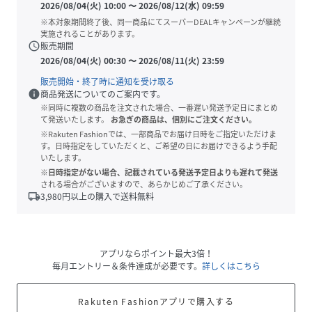
2026/08/04(火) 10:00
〜
2026/08/12(水) 09:59
※本対象期間終了後、同一商品にてスーパーDEALキャンペーンが継続
実施されることがあります。
schedule
販売期間
2026/08/04(火) 00:30
〜
2026/08/11(火) 23:59
販売開始・終了時に通知を受け取る
info
商品発送についてのご案内です。
※同時に複数の商品を注文された場合、一番遅い発送予定日にまとめ
て発送いたします。
お急ぎの商品は、個別にご注文ください。
※Rakuten Fashionでは、一部商品でお届け日時をご指定いただけま
す。日時指定をしていただくと、ご希望の日にお届けできるよう手配
いたします。
※日時指定がない場合、記載されている発送予定日よりも遅れて発送
される場合がございますので、あらかじめご了承ください。
local_shipping
3,980
円以上の購入で送料無料
アプリならポイント最大3倍！
毎月エントリー＆条件達成が必要です。
詳しくはこちら
Rakuten Fashionアプリで購入する